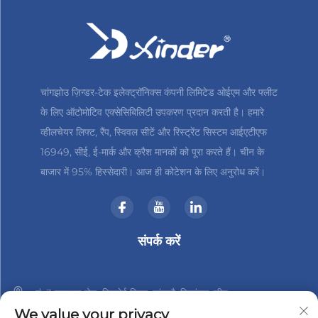
चांगझोउ ज़िन्डर-टेक इलेक्ट्रॉनिक्स कंपनी लिमिटेड ओईएम और फ्लीट
के लिए ऑटोमोटिव एक्सेसिबिलिटी उपकरण प्रदान करती है। हमारे
व्हीलचेयर लिफ्ट, रैंप, स्विवल सीटें और रिस्ट्रेंट सिस्टम आईएटीएफ
16949, सीई, ई-मार्क और क्रैश मानकों को पूरा करते हैं। चीन के
बाजार में 95% हिस्सेदारी। आज ही कोटेशन के लिए अनुरोध करें।
संपर्क करें
नं. 3 हानशान रोड, जिनबेई जिला, चांगझौ, जियांगसु, चीन
We value your privacy