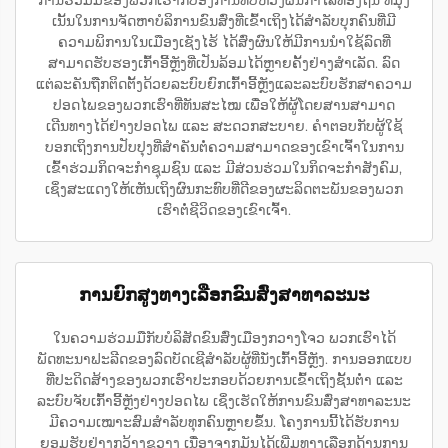
ເນັ້ນໃນການຈັດຫາບໍລິການຂົນສົ່ງທີ່ເຂົ້າເຖິງໄດ້ສຳລັບບຸກຄົນທີ່ມີ
ຄວາມພິການໃນເມືອງເຊັງໄຮ້ ໄດ້ສົ່ງຜົນໃຫ້ມີການນຳໃຊ້ລົດທີ່
ສາມາດຮັບຮອງເກົ້າອີ້ຫຼັງທີ່ເປັນລ້ອມໄດ້ຫຼາຍຄັ້ງຢ່າງສຳເລັດ. ລົດ
ແຕ່ລະຄັນຖືກຕິດຕັ້ງດ້ວຍລະບົບຍົກເກົ້າອີ້ຫຼັງແລະລະບົບຮັກສາຄວາມ
ປອດໄພຂອງພວກເຮົາທີ່ທັນສະໄໝ ເພື່ອໃຫ້ຜູ້ໂດຍສານສາມາດ
ເດີນທາງໄດ້ຢ່າງປອດໄພ ແລະ ສະດວກສະບາຍ. ຄຳຕອບກັບຜູ້ໃຊ້
ບອກເຖິງການປັບປຸງທີ່ສຳຄັນຕໍ່ຄວາມສາມາດຂອງເຂົາເຈົ້າໃນການ
ເຂົ້າຮ່ວມກິດຈະກຳຊຸມຊົນ ແລະ ມີສ່ວນຮ່ວມໃນກິດຈະກຳສັງຄົມ,
ເຊິ່ງສະແດງໃຫ້ເຫັນເຖິງຜົນກະທົບທີ່ດີຂອງຜະລິດຕະພັນຂອງພວກ
ເຮົາຕໍ່ຊີວິດຂອງເຂົາເຈົ້າ.
ການຍົກສູງທາງເລືອກຂົນສົ່ງສາທາລະນະ
ໃນຄວາມຮ່ວມມືກັບບໍລິສັດຂົນສົ່ງເມືອງກວາງໂຈວ ພວກເຮົາໄດ້
ພັດທະນາຟະລີດຂອງລົດບັດເຊີສຳລັບຜູ້ທີ່ນັ່ງເກົ້າອີ້ຫຼັງ. ການອອກແບບ
ທີ່ປະດິດສ້າງຂອງພວກເຮົາປະກອບດ້ວຍການເຂົ້າເຖິງຊັ້ນຕ່ຳ ແລະ
ລະບົບຈັບເກົ້າອີ້ຫຼັງຢ່າງປອດໄພ ເຊິ່ງເຮັດໃຫ້ການຂົນສົ່ງສາທາລະນະ
ມີຄວາມເໝາະສົມສຳລັບທຸກຄົນຫຼາຍຂຶ້ນ. ໂຄງການນີ້ໄດ້ຮັບການ
ຍອມຮັບຢ່າງກວ້າງຂວາງ ເນື່ອງຈາກມັນໄດ້ເພີ່ມທາງເລືອກດ້ານການ