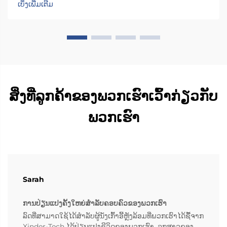
ເບິ່ງເພີ່ມເຕີມ
ຊ່ວຍປັ່ນທີ່ນັ່ງໄປ 90 ອົງສາໄປທາງດ້ານປະຕູລົດ ເພື່ອໃຫ້ຜູ້ໃຊ້...
ສິ່ງທີ່ລູກຄ້າຂອງພວກເຮົາເວົ້າກ່ຽວກັບ
ພວກເຮົາ
Sarah
ການປ່ຽນແປງຄັ້ງໃຫຍ່ສຳລັບຄອບຄົວຂອງພວກເຮົາ
ລົດທີ່ສາມາດໃຊ້ໄດ້ສຳລັບຜູ້ນັ່ງເກົ້າອີ້ຫຼັງລ້ອມທີ່ພວກເຮົາໄດ້ຊື້ຈາກ
Xinder-Tech ໄດ້ປ່ຽນແປງຊີວິດຂອງພວກເຮົາ. ລູກສາວຂອງ