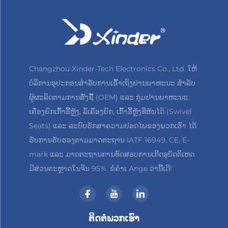
Changzhou Xinder-Tech Electronics Co., Ltd. ໃຫ້
ບໍລິການອຸປະກອນສຳລັບການເຂົ້າເຖິງຢານພາຫະນະ ສຳລັບ
ຜູ້ຜະລິດຕາມການສັ່ງຊື້ (OEM) ແລະ ກຸ່ມຢານພາຫະນະ.
ເຄື່ອງຍົກເກົ້າອີ້ຫຼັງ, ລໍ້ເຄື່ອງຍົກ, ເກົ້າອີ້ຫຼັງທີ່ຫັນໄດ້ (Swivel
Seats) ແລະ ລະບົບຮັກສາຄວາມປອດໄພຂອງພວກເຮົາ ໄດ້
ຮັບການຮັບຮອງຕາມມາດຕະຖານ IATF 16949, CE, E-
mark ແລະ ມາດຕະຖານການທົດສອບການເກີດອຸບັດຕິເຫດ.
ມີສ່ວນຕະຫຼາດໃນຈີນ 95%. ຂໍຄຳເ Ange ວ່ານີ້ເດີ!
ຕິດຕໍ່ພວກເຮົາ