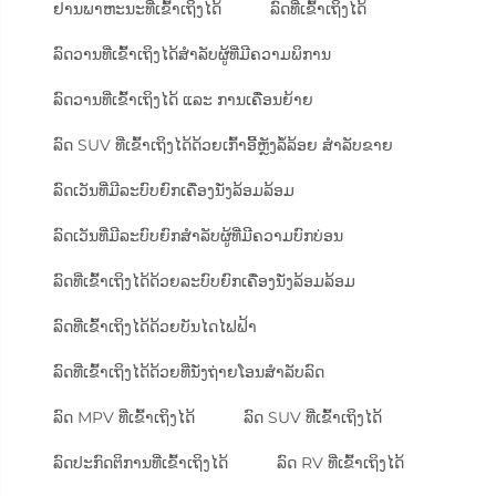
ຢານພາຫະນະທີ່ເຂົ້າເຖິງໄດ້
ລົດທີ່ເຂົ້າເຖິງໄດ້
ລົດວານທີ່ເຂົ້າເຖິງໄດ້ສຳລັບຜູ້ທີ່ມີຄວາມພິການ
ລົດວານທີ່ເຂົ້າເຖິງໄດ້ ແລະ ການເຄື່ອນຍ້າຍ
ລົດ SUV ທີ່ເຂົ້າເຖິງໄດ້ດ້ວຍເກົ້າອີ້ຫຼັງລໍ້ລ້ອຍ ສຳລັບຂາຍ
ລົດເວັນທີ່ມີລະບົບຍົກເຄື່ອງນັ່ງລ້ອມລ້ອມ
ລົດເວັນທີ່ມີລະບົບຍົກສຳລັບຜູ້ທີ່ມີຄວາມບົກບ່ອນ
ລົດທີ່ເຂົ້າເຖິງໄດ້ດ້ວຍລະບົບຍົກເຄື່ອງນັ່ງລ້ອມລ້ອມ
ລົດທີ່ເຂົ້າເຖິງໄດ້ດ້ວຍບັນໄດໄຟຟ້າ
ລົດທີ່ເຂົ້າເຖິງໄດ້ດ້ວຍທີ່ນັ່ງຖ່າຍໂອນສຳລັບລົດ
ລົດ MPV ທີ່ເຂົ້າເຖິງໄດ້
ລົດ SUV ທີ່ເຂົ້າເຖິງໄດ້
ລົດປະກົດຕິການທີ່ເຂົ້າເຖິງໄດ້
ລົດ RV ທີ່ເຂົ້າເຖິງໄດ້