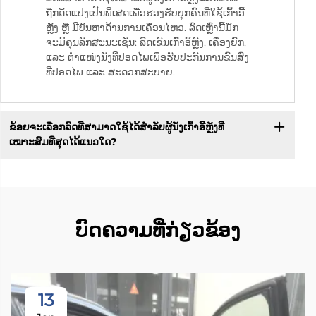
ຖືກດັດແປງເປັນພິເສດເພື່ອຮອງຮັບບຸກຄົນທີ່ໃຊ້ເກົ້າອີ້
ຫຼັງ ຫຼື ມີບັນຫາດ້ານການເຄື່ອນໄຫວ. ລົດເຫຼົ່ານີ້ມັກ
ຈະມີຄຸນລັກສະນະເຊັ່ນ: ລົດເຂັນເກົ້າອີ້ຫຼັງ, ເຄື່ອງຍົກ,
ແລະ ຕຳແໜ່ງນັ່ງທີ່ປອດໄພເພື່ອຮັບປະກັນການຂົນສົ່ງ
ທີ່ປອດໄພ ແລະ ສະດວກສະບາຍ.
ຂ້ອຍຈະເລືອກລົດທີ່ສາມາດໃຊ້ໄດ້ສຳລັບຜູ້ນັ່ງເກົ້າອີ້ຫຼັງທີ່
ເໝາະສົມທີ່ສຸດໄດ້ແນວໃດ?
ບົດຄວາມທີ່ກ່ຽວຂ້ອງ
13