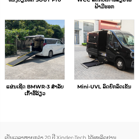
ຟ້າມີຮອກ
ແຜ່ນເຊີດ BMWR-3 ສໍາລັບ
Mini-UVL ລົດຍົກລົດເຂັນ
ເກົ້າອີ້ລ້ຽວ
ເປັນເວລາຫຼາຍກວ່າ 20 ປີ Xinder-Tech ໄດ້ຜະລິດຢານ