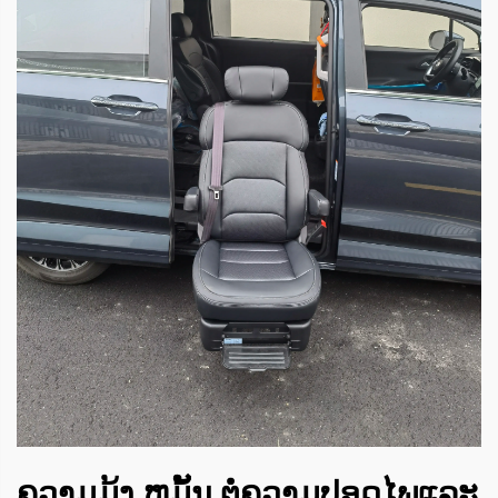
ຄວາມມຸ້ງ ຫມັ້ນ ຕໍ່ຄວາມປອດໄພແລະ