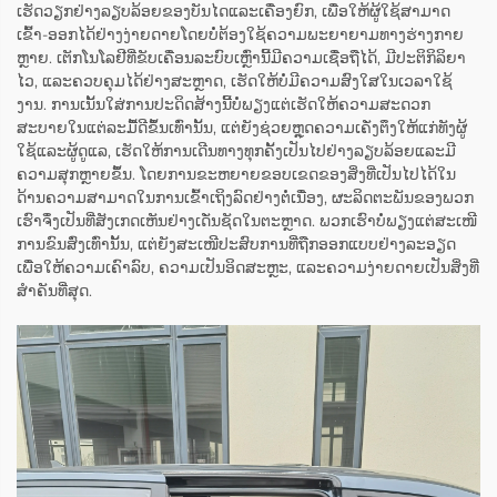
ເຮັດວຽກຢ່າງລຽບລ້ອຍຂອງບັນໄດແລະເຄື່ອງຍົກ, ເພື່ອໃຫ້ຜູ້ໃຊ້ສາມາດ
ເຂົ້າ-ອອກໄດ້ຢ່າງງ່າຍດາຍໂດຍບໍ່ຕ້ອງໃຊ້ຄວາມພະຍາຍາມທາງຮ່າງກາຍ
ຫຼາຍ. ເຕັກໂນໂລຢີທີ່ຂັບເຄື່ອນລະບົບເຫຼົ່ານີ້ມີຄວາມເຊື່ອຖືໄດ້, ມີປະຕິກິລິຍາ
ໄວ, ແລະຄວບຄຸມໄດ້ຢ່າງສະຫຼາດ, ເຮັດໃຫ້ບໍ່ມີຄວາມສົງໃສໃນເວລາໃຊ້
ງານ. ການເນັ້ນໃສ່ການປະດິດສ້າງນີ້ບໍ່ພຽງແຕ່ເຮັດໃຫ້ຄວາມສະດວກ
ສະບາຍໃນແຕ່ລະມື້ດີຂຶ້ນເທົ່ານັ້ນ, ແຕ່ຍັງຊ່ວຍຫຼຸດຄວາມເຄັ່ງຕຶງໃຫ້ແກ່ທັງຜູ້
ໃຊ້ແລະຜູ້ດູແລ, ເຮັດໃຫ້ການເດີນທາງທຸກຄັ້ງເປັນໄປຢ່າງລຽບລ້ອຍແລະມີ
ຄວາມສຸກຫຼາຍຂຶ້ນ. ໂດຍການຂະຫຍາຍຂອບເຂດຂອງສິ່ງທີ່ເປັນໄປໄດ້ໃນ
ດ້ານຄວາມສາມາດໃນການເຂົ້າເຖິງລົດຢ່າງຕໍ່ເນື່ອງ, ຜະລິດຕະພັນຂອງພວກ
ເຮົາຈຶ່ງເປັນທີ່ສັງເກດເຫັນຢ່າງເດັ່ນຊັດໃນຕະຫຼາດ. ພວກເຮົາບໍ່ພຽງແຕ່ສະເໜີ
ການຂົນສົ່ງເທົ່ານັ້ນ, ແຕ່ຍັງສະເໜີປະສົບການທີ່ຖືກອອກແບບຢ່າງລະອຽດ
ເພື່ອໃຫ້ຄວາມເຄົາລົບ, ຄວາມເປັນອິດສະຫຼະ, ແລະຄວາມງ່າຍດາຍເປັນສິ່ງທີ່
ສຳຄັນທີ່ສຸດ.