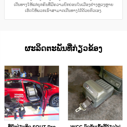
ເດີນທາງໃຫ້ແກ່ບຸກຄົນທີ່ມີຄວາມບົກບ່ອນໃນເມືອງຢ່າງຫຼວງຫຼາຍ
ເຮັດໃຫ້ພວກເຂົາສາມາດເດີນທາງໄດ້ດ້ວຍຕົວເອງ.
ຜະລິດຕະພັນທີ່ກ່ຽວຂ້ອງ
ທີ່ນັ່ງປ່ຽນທິດ SOUT Pro
WCC ລົດກັບເກົ້າອີ້ລ້ຽວໄຟ