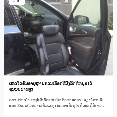
Jan
ເຫດໃດຄົນອາຍຸຫຼາຍຄວນເລືອກທີ່ນັ່ງລົດທີ່ຫມຸນໄດ້
ຄຸນນະພາບສູງ
ຄວາມປອດໄພຂອງທີ່ນັ່ງລົດແບບປັ່ນ: ລົດຜ່ອນຄວາມສ່ຽງຕໍ່ການລົ້ມ
ແລະ ຮັບປະກັນຄວາມເຂັ້ມແຂງໃນເວລາເກີດອຸບັດຕິເຫດ ວິທີການ
ອອກແບບທີ່ນັ່ງລົດແບບປັ່ນເພື່ອຫຼຸດຜ່ອນຄວາມບໍ່ສະຖຽນລະຫວ່າງ
ການຍ້າຍຕົວ ເກົ້າອີ້ຫຼືທີ່ນັ່ງມີເຄື່ອງຈັກທີ່ສາມາດປັ່ນໄດ້ເປັນພິເສດ ເຊິ່ງ