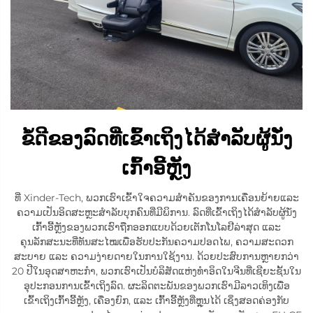
ຂໍ້ດີຂອງລົດທີ່ເຂົ້າເຖິງໄດ້ສຳລັບຜູ້ນັ່ງ
ເກົ້າອີ້ຫຼັງ
ທີ່ Xinder-Tech, ພວກເຮົາເຂົ້າໃຈຄວາມສຳຄັນຂອງການເຄື່ອນຍ້າຍແລະ
ຄວາມເປັນອິດສະຫຼະສຳລັບບຸກຄົນທີ່ມີພິການ. ລົດທີ່ເຂົ້າເຖິງໄດ້ສຳລັບຜູ້ນັ່ງ
ເກົ້າອີ້ຫຼັງຂອງພວກເຮົາຖືກອອກແບບດ້ວຍເຕັກໂນໂລຢີລ່າສຸດ ແລະ
ຄຸນລັກສະນະທີ່ທັນສະໄໝເພື່ອຮັບປະກັນຄວາມປອດໄພ, ຄວາມສະດວກ
ສະບາຍ ແລະ ຄວາມງ່າຍດາຍໃນການໃຊ້ງານ. ດ້ວຍປະສົບການຫຼາຍກວ່າ
20 ປີໃນອຸດສາຫະກຳ, ພວກເຮົາເປັນບໍລິສັດແຫ່ງທຳອິດໃນຈີນທີ່ເຊີຍະຊັ້ນໃນ
ອຸປະກອນການເຂົ້າເຖິງລົດ. ຜະລິດຕະພັນຂອງພວກເຮົາມີລາວເທິງເພື່ອ
ເຂົ້າເຖິງເກົ້າອີ້ຫຼັງ, ເຄື່ອງຍົກ, ແລະ ເກົ້າອີ້ຫຼັງທີ່ຫຼຸນໄດ້ ເຊິ່ງສອດຄ່ອງກັບ