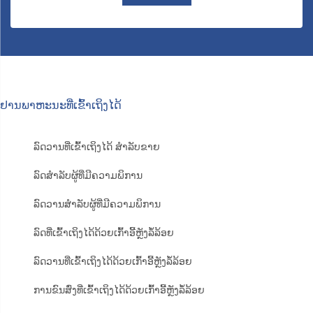
ຢານພາຫະນະທີ່ເຂົ້າເຖິງໄດ້
ລົດວານທີ່ເຂົ້າເຖິງໄດ້ ສຳລັບຂາຍ
ລົດສຳລັບຜູ້ທີ່ມີຄວາມພິການ
ລົດວານສຳລັບຜູ້ທີ່ມີຄວາມພິການ
ລົດທີ່ເຂົ້າເຖິງໄດ້ດ້ວຍເກົ້າອີ້ຫຼັງລໍ້ລ້ອຍ
ລົດວານທີ່ເຂົ້າເຖິງໄດ້ດ້ວຍເກົ້າອີ້ຫຼັງລໍ້ລ້ອຍ
ການຂົນສົ່ງທີ່ເຂົ້າເຖິງໄດ້ດ້ວຍເກົ້າອີ້ຫຼັງລໍ້ລ້ອຍ