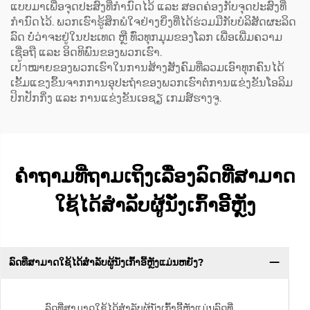
ແບບມາເພື່ອຈຸດປະສົງທີ່ກຳນົດໄວ້ ແລະ ສອດຄ່ອງກັບຈຸດປະສົງທີ່
ກຳນົດໄວ້. ພວກເຮົາຮູ້ສຶກພໍໃຈຢ່າງຍິ່ງທີ່ໄດ້ຮ່ວມມືກັບບໍລິສັດຜະລິດ
ລົດ ບໍ່ວ່າຈະຢູ່ໃນປະເທດ ຫຼື ທົ່ວທຸກມຸມຂອງໂລກ ເພື່ອເພີ່ມຄວາມ
ເຊື່ອຖື ແລະ ອິດທິພົນຂອງພວກເຮົາ.
ເປ้าໝາຍຂອງພວກເຮົາໃນການສ້າງສັງຄົມທີ່ລວມເອົາທຸກຄົນໄດ້
ເຂັ້ມແຂງຂຶ້ນຈາກການອຸປະຖຳຂອງພວກເຮົາຕໍ່ການແຂ່ງຂັນໂອລິມ
ປິກປັກກິ່ງ ແລະ ການແຂ່ງຂັນເອຊຽ ເກມສ໌ຮາງຈູ.
ຄຳຖາມທີ່ຖາມເຖິງເລື່ອງລົດທີ່ສາມາດ
ໃຊ້ໄດ້ສຳລັບຜູ້ນັ່ງເກົ້າອີ້ຫຼັງ
ລົດທີ່ສາມາດໃຊ້ໄດ້ສຳລັບຜູ້ນັ່ງເກົ້າອີ້ຫຼັງແມ່ນຫຍັງ?
ລົດທີ່ສາມາດໃຊ້ໄດ້ສຳລັບຜູ້ນັ່ງເກົ້າອີ້ຫຼັງແມ່ນລົດທີ່