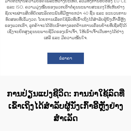
ມາດຕະຖານຄວາມປອດໄພລະຫວ່າງປະເທດ, ລວມທັງການຮັບຮອງ EU CE
ແລະ ISO. ຄວາມມຸ່ງໝັ້ນຂອງພວກເຮົາຕໍ່ຄຸນນະພາບສະແດງໃຫ້ເຫັນຢ່າງ
ຊັດເຈນຜ່ານສິດທິບັດຜະລິດຕະພັນທີ່ມີຫຼາຍກວ່າ 40 ຊິ້ນ ແລະ ຂະບວນການ
ທົດສອບທີ່ເຂັ້ມງວດ. ໂດຍການເລືອກໃຊ້ລົດທີ່ເຂົ້າເຖິງໄດ້ສຳລັບຜູ້ນັ່ງເກົ້າອີ້ຫຼັງ
ຂອງພວກເຮົາ, ລູກຄ້າຈະໄດ້ຮັບເອົາທາງອອກດ້ານການເຄື່ອນຍ້າຍທີ່ເຊື່ອຖືໄດ້
ເຊິ່ງຈະຍົກສູງຄຸນນະພາບຊີວິດຂອງເຂົາເຈົ້າ, ໃຫ້ເຂົາເຈົ້າເດີນທາງໄດ້ຢ່າງ
ເສລີ ແລະ ມີຄວາມໝັ້ນໃຈ.
ຂໍລາຄາ
ການປ່ຽນແປງຊີວິດ: ການນຳໃຊ້ລົດທີ່
ເຂົ້າເຖິງໄດ້ສຳລັບຜູ້ນັ່ງເກົ້າອີ້ຫຼັງຢ່າງ
ສຳເລັດ