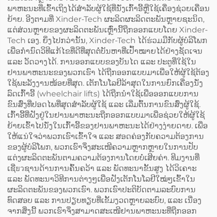
ພາຫະນະທີ່ເຂົ້າເຖິງໄດ້ສຳລັບຜູ້ໃຊ້ທີ່ນັ່ງເກົ້າອີ້ຫຼືໃຊ້ເຄື່ອງຊ່ວຍເຄື່ອນ
ຍ້າຍ. ອີງຕາມທີ່ Xinder-Tech ຜະລິດຜະລິດຕະພັນຫຼາຍຊະນິດ,
ແຕ່ສ່ວນຫຼາຍຂອງຜະລິດຕະພັນເຫຼົ່ານີ້ຖືກອອກແບບໂດຍ Xinder-
Tech ເອງ. ຍິ່ງໄປກວ່ານັ້ນ, Xinder-Tech ໄດ້ຮ່ວມມືກັບຜູ້ບໍລິໂພກ
ເພື່ອກຳນົດວິທີແກ້ໄຂທີ່ດີທີ່ສຸດຕໍ່ບັນຫາທີ່ເປົ້າໝາຍໄດ້ຢ່າງຊັດເຈນ
ແລະ ວັດວາງໄດ້. ການອອກແບບຂອງບັນໄດ ແລະ ປະຕູທີ່ໃຊ້ໃນ
ຢານພາຫະນະຂອງພວກເຮົາ ໄດ້ຖືກອອກແບບມາເພື່ອໃຫ້ຜູ້ໃຊ້ຕ້ອງ
ໃຊ້ພະລັງງານໜ້ອຍທີ່ສຸດ. ເຕັກໂນໂລຢີລ້າສຸດໃນການຍົກເຄື່ອງນັ່ງ
ລົດເກົ້າອີ້ (wheelchair lifts) ໄດ້ຖືກນຳໃຊ້ເພື່ອອອກແບບການ
ຂົນສົ່ງທີ່ປອດໄພທີ່ສຸດສຳລັບຜູ້ໃຊ້ ແລະ ເລີ່ມຕົ້ນການຂົນສົ່ງຜູ້ໃຊ້.
ເກົ້າອີ້ທີ່ຝັງຢູ່ໃນຢານພາຫະນະຖືກອອກແບບມາເພື່ອຊ່ວຍໃຫ້ຜູ້ໃຊ້
ຍ້າຍເຂົ້າໄປນັ່ງໃນເກົ້າອີ້ຂອງຢານພາຫະນະໄດ້ຢ່າງງ່າຍດາຍ. ເພື່ອ
ໃຫ້ແນ່ໃຈວ່າພວກເຮົາເຂົ້າໃຈ ແລະ ສອດຄ່ອງກັບຄວາມຕ້ອງການ
ຂອງຜູ້ບໍລິໂພກ, ພວກເຮົາຈຶ່ງສະເໜີຄວາມຫຼາກຫຼາຍໃນການປັບ
ແຕ່ງຜະລິດຕະພັນຕາມຄວາມຕ້ອງການໂດຍບໍ່ເສີຍຄ່າ. ທີມງານທີ່
ເຊີ່ยวຊານດ້ານການຄົ້ນຄວ້າ ແລະ ພັດທະນາຂັ້ນສູງ ໄດ້ວິເຄາະ
ແລະ ພັດທະນາວິທີການຕ່າງໆເພື່ອຝັງເຕັກໂນໂລຢີໃໝ່ໆເຂົ້າໃນ
ຜະລິດຕະພັນຂອງພວກເຮົາ. ພວກເຮົາປະຕິບັດຕາມລະບົບການ
ທົດສອບ ແລະ ການປຽບທຽບທີ່ເຂັ້ມງວດຫຼາຍລະບົບ, ແລະ ເນື່ອງ
ຈາກສິ່ງນີ້ ພວກເຮົາຈຶ່ງສາມາດສະເໜີຢານພາຫະນະທີ່ຖືກອອກ