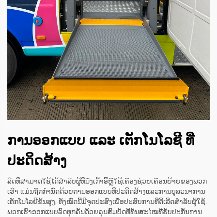
ການອອກແບບ ແລະ ເຕັກໂນໂລຊີ ທີ່
ປະດິດສ້າງ
ລົດທີ່ສາມາດໃຊ້ໄດ້ສຳລັບຜູ້ທີ່ນັ່ງເກົ້າອີ້ຫຼືໃຊ້ເຄື່ອງຊ່ວຍເຄື່ອນຍ້າຍຂອງພວກ
ເຮົາ ແມ່ນຖືກກຳນົດດ້ວຍການອອກແບບທີ່ປະດິດສ້າງແລະການບູລະນາການ
ເຕັກໂນໂລຢີຂັ້ນສູງ, ທັງໝົດນີ້ມີຈຸດປະສົງເພື່ອປະສົບການທີ່ດີເລີດສຳລັບຜູ້ໃຊ້.
ພວກເຮົາອອກແບບລົດທຸກຄັນດ້ວຍຄຸນສົມບັດທີ່ທັນສະໄໝທີ່ຮັບປະກັນການ