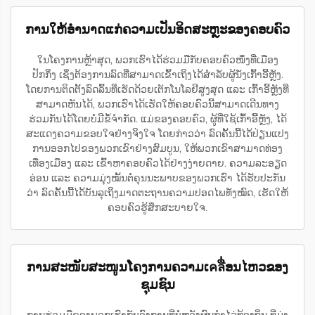
ການໃຫ້ອຳນາດແກ່ຄວາມເປັນອິດສະຫຼະຂອງຄອບຄົວ
ໃນໂຄງການຫຼ້າສຸດ, ພວກເຮົາໄດ້ຮ່ວມມືກັບຄອບຄົວໜຶ່ງທີ່ເມືອງ
ປັກກິ່ງ ເຊິ່ງຕ້ອງການລົດທີ່ສາມາດເຂົ້າເຖິງໄດ້ສຳລັບຜູ້ນັ່ງເກົ້າອີ້ຫຼັງ.
ໂດຍການຕິດຕັ້ງລົດລົ້ນທີ່ເຮັດດ້ວຍເຕັກໂນໂລຢີສູງສຸດ ແລະ ເກົ້າອີ້ຫຼັງທີ່
ສາມາດຫັນໄດ້, ພວກເຮົາໄດ້ເຮັດໃຫ້ຄອບຄົວນີ້ສາມາດເດີນທາງ
ຮ່ວມກັນໄດ້ໂດຍບໍ່ມີຂໍ້ຈຳກັດ. ແມ່ຂອງຄອບຄົວ, ຜູ້ທີ່ໃຊ້ເກົ້າອີ້ຫຼັງ, ໄດ້
ສະແດງຄວາມຂອບໃຈຢ່າງຈິງໃຈ ໂດຍກ່າວວ່າ ລົດຄັ້ນນີ້ໄດ້ປ່ຽນແປງ
ການອອກໄປຂອງພວກເຂົາຢ່າງສົມບູນ, ໃຫ້ພວກເຂົາສາມາດທ່ອງ
ເທື່ອງເມືອງ ແລະ ເຂົ້າຫາຄອບຄົວໄດ້ຢ່າງງ່າຍດາຍ. ຄວາມລະອຽດ
ອ່ອນ ແລະ ຄວາມມຸ່ງໝັ້ນຕໍ່ຄຸນນະພາບຂອງພວກເຮົາ ໄດ້ຮັບປະກັນ
ວ່າ ລົດຄັ້ນນີ້ໄດ້ບັນລຸເຖິງມາດຕະຖານຄວາມປອດໄພທັງໝົດ, ເຮັດໃຫ້
ຄອບຄົວຮູ້ສຶກສະບາຍໃຈ.
ການສະໜັບສະໜູນໂຄງການຄວາມເคลື່ອນໄຫວຂອງ
ຊຸມຊົນ
ການຮ່ວມມືຂອງພວກເຮົາກັບອົງການທີ່ບໍ່ຫວັງຜົນກຳໄລ່ທ້ອງຖິ່ນ ທີ່ມຸ່ງ