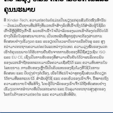
ຄຸນນະພາບ
ທີ່ Xinder-Tech, ຄວາມປອດໄພບໍ່ແມ່ນເປັນພຽງແຕ່ຄຸນສົມບັດໜຶ່ງເທົ່ານັ້ນ
—ມັນແມ່ນພື້ນຖານທີ່ແທ້ຈິງທີ່ພວກເຮົາສ້າງລົດທີ່ເຂົ້າເຖິງໄດ້ສຳລັບຜູ້ໃຊ້ລົດ
ເກົ້າອີ້ຫຼືຜູ້ທີ່ນັ່ງເກົ້າອີ້. ພວກເຮົາເຂົ້າໃຈດີວ່າລົດຂອງພວກເຮົາຕ້ອງປະຕິບັດໄດ້
ຢ່າງດີເລີດໃນທຸກສະພາບການ, ເປັນເຫດຜົນທີ່ທຸກໆຮຸ່ນຈະຕ້ອງຜ່ານການ
ທົດສອບຢ່າງເຂັ້ມງວດ ແລະ ລະອຽດເປັນເວລາດົນນານເພື່ອບັນລຸ ແລະ ສູງ
ກວ່າມາດຕະຖານຄວາມປອດໄພລະຫວ່າງປະເທດ. ຄວາມມຸ່ງໝັ້ນຂອງພວກ
ເຮົາຕໍ່ຄຸນນະພາບໄດ້ຮັບການຢືນຢັນຈາກການຮັບຮອງທີ່ມີຊື່ສຽງເຊັ່ນ: ISO
ແລະ EU CE, ເຊິ່ງເປັນການຮັບຮອງທີ່ສາມາດຢືນຢັນໄດ້ວ່າຜະລິດຕະພັນ
ຂອງພວກເຮົາຖືກອອກແບບມາເພື່ອຄວາມເຊື່ອຖືໄດ້ ແລະ ຄວາມທົນທານໃນ
ໄລຍະຍາວ. ການຮັບຮອງເຫຼົ່ານີ້ເປັນຕົວແທນຂອງຊົ່ວໂມງທີ່ໃຊ້ໃນການ
ທົດສອບ ແລະ ປັບປຸງຢ່າງຕໍ່ເນື່ອງ, ເພື່ອໃຫ້ແນ່ໃຈວ່າທຸກໆຊິ້ນສ່ວນເຮັດວຽກ
ໄດ້ຕາມທີ່ອອກແບບໄວ້. ສຳລັບຜູ້ໃຊ້ ແລະ ຄອບຄົວຂອງເຂົາເຈົ້າ, ນີ້ໝາຍເຖິງ
ຄວາມສະບາຍໃຈທີ່ແທ້ຈິງ, ໂດຍຮູ້ດີວ່າລົດຂອງເຂົາເຈົ້າໄດ້ຖືກທົດສອບຢ່າງ
ເຂັ້ມງວດຈາກອຳນາດທີ່ເປັນເອກະລາດ ແລະ ບັນລຸມາດຕະຖານສູງສຸດຂອງ
ໂລກໃນດ້ານຄວາມປອດໄພ ແລະ ຄວາມປະສິດທິຜົນ.