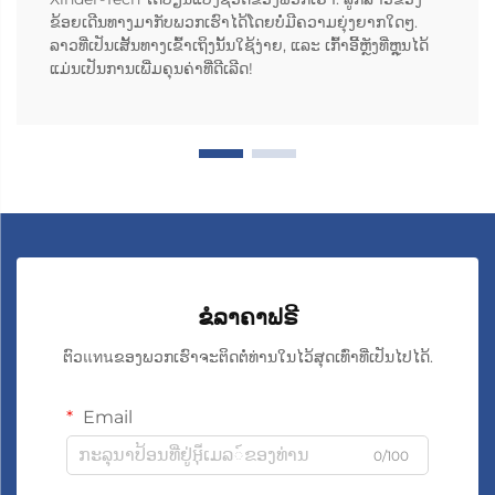
ຂ້ອຍເດີນທາງມາກັບພວກເຮົາໄດ້ໂດຍບໍ່ມີຄວາມຍຸ່ງຍາກໃດໆ.
ລາວທີ່ເປັນເສັ້ນທາງເຂົ້າເຖິງນັ້ນໃຊ້ງ່າຍ, ແລະ ເກົ້າອີ້ຫຼັງທີ່ຫຼຸນໄດ້
ແມ່ນເປັນການເພີ່ມຄຸນຄ່າທີ່ດີເລີດ!
ຂໍລາຄາຟຣີ
ຕົວแทนຂອງພວກເຮົາຈະຕິດຕໍ່ທ່ານໃນໄວ້ສຸດເທົ່າທີ່ເປັນໄປໄດ້.
Email
0/100