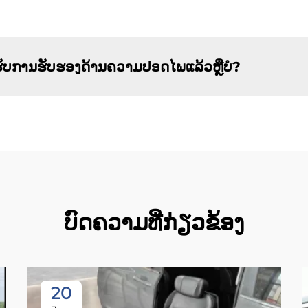
້ຮັບການຮັບຮອງດ້ານຄວາມປອດໄພແລ້ວຫຼືບໍ?
ບົດຄວາມທີ່ກ່ຽວຂ້ອງ
20