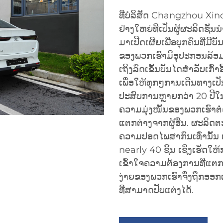
ທີ່ບໍລິສັດ Changzhou Xin
ຢ່າງໃຫຍ່ທີ່ເປັນຜູ້ຜະລິດຊັ້ນ
ມາເປີດເຜີຍເພື່ອບຸກຄົນທີ່ມີບ
ຂອງພວກເຮົາມີອຸປະກອນລ້ອມຮອບ
ເຖິງລົດເຂັ້ນບັນໄດສຳລັບເກົ້າອີ້ຫຼ
ເພື່ອໃຫ້ທຸກໆການເດີນທາງ
ປະສົບການຫຼາຍກວ່າ 20 ປີໃນ
ຄວາມມຸ່ງໝັ້ນຂອງພວກເຮົາຕ
ແຕກຕ່າງຈາກຜູ້ອື່ນ. ຜະລິ
ຄວາມປອດໄພສາກົນເທົ່ານັ້ນ ແ
nearly 40 ຊິ້ນ ເຊິ່ງເຮັດໃຫ
ເຂົ້າໃຈຄວາມຕ້ອງການທີ່ແຕກຕ່າ
ງ່າຍຂອງພວກເຮົາຈຶ່ງຖືກອອກແ
ທີ່ສາມາດປັບແຕ່ງໄດ້.