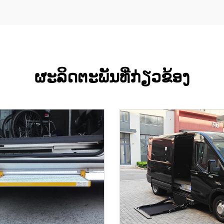
ຜະລິດຕະພັນທີ່ກ່ຽວຂ້ອງ