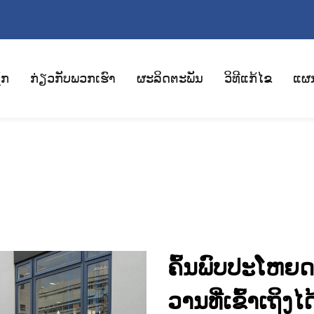
ັກ
ກ່ຽວກັບພວກເຮົາ
ຜະລິດຕະພັນ
ວິທີແກ້ໄຂ
ແຜ
ຄົ້ນພົບປະໂຫຍດທ
ວານທີ່ເຂົ້າເຖິງ