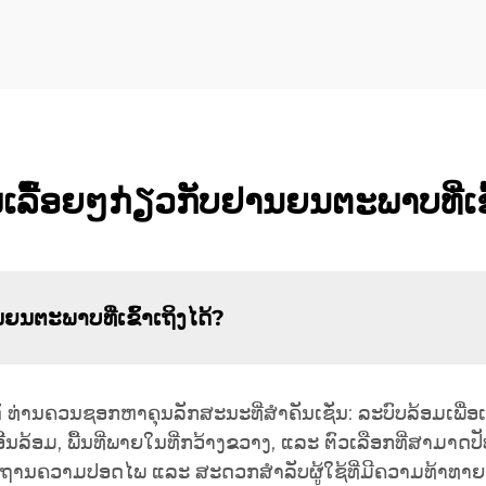
ລື້ອຍໆກ່ຽວກັບຢານຍນຕະພາບທີ່ເຂົ້
ະພາບທີ່ເຂົ້າເຖິງໄດ້?
 ທ່ານຄວນຊອກຫາຄຸນລັກສະນະທີ່ສຳຄັນເຊັ່ນ: ລະບົບລ້ອມເພື່ອເຂົ້
ນລ້ອມ, ພື້ນທີ່ພາຍໃນທີ່ກວ້າງຂວາງ, ແລະ ຕົວເລືອກທີ່ສາມາດປັບ
ະຖານຄວາມປອດໄພ ແລະ ສະດວກສຳລັບຜູ້ໃຊ້ທີ່ມີຄວາມທ້າທາຍ