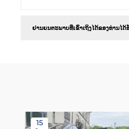
ຢານຍນຕະພາບທີ່ເຂົ້າເຖິງໄດ້ຂອງທ່ານໄດ
15