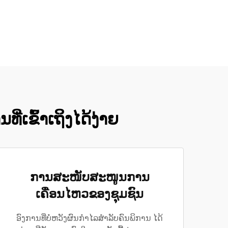
່ເຂົ້າເຖິງໄດ້ງ່າຍ
ການສະໜັບສະໜູນການ
ເຄື່ອນໄຫວຂອງຊຸມຊົນ
ອົງການທີ່ບໍ່ຫວັງຜົນກຳໄລສຳລັບຄົນພິການ ໄດ້