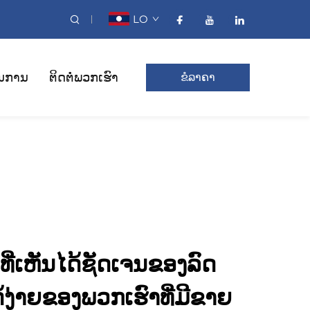
LO
ນການ
ຕິດຕໍ່ພວກເຮົາ
ຂໍລາຄາ
ີ່ເຫັນໄດ້ຊັດເຈນຂອງລົດ
ໄດ້ງ່າຍຂອງພວກເຮົາທີ່ມີຂາຍ