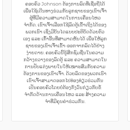
ຄອບຄົວ Johnson ຕ້ອງການລົດທີ່ເຊື່ອຖືໄດ້
ເພື່ອໃຊ້ເດີນທາງຮ່ວມກັບລູກຊາຍຂອງເຂົາເຈົ້າ
ຜູ້ທີ່ມີຄວາມສາມາດໃນການເຄື່ອນໄຫວ
ຈຳກັດ. ເຂົາເຈົ້າເລືອກໃຊ້ລົດຕູ້ເຂົ້າເຖິງໄດ້ຂອງ
ພວກເຮົາ ເຊິ່ງມີບັນໄດແບບປະຕິບັດດ້ວຍຕົວ
ເອງ ແລະ ເກົ້າອີ້ນທີ່ສາມາດຫັນໄດ້ ເພື່ອໃຫ້ລູກ
ຊາຍຂອງເຂົາເຈົ້າເຂົ້າ-ອອກຈາກລົດໄດ້ຢ່າງ
ງ່າຍດາຍ. ຄອບຄົວນີ້ຮູ້ສຶກຊົມຊື່ນໃນຄວາມ
ກວ້າງຂວາງຂອງລົດຕູ້ ແລະ ຄວາມສາມາດໃນ
ການປັບແຕ່ງພາຍໃນໃຫ້ເໝາະສົມກັບຄວາມ
ຕ້ອງການຂອງເຂົາເຈົ້າ. ດ້ວຍລົດຂອງພວກເຮົາ
ເຂົາເຈົ້າສາມາດອອກໄປທ່ອງທ່ຽວຮ່ວມກັນ
ເປັນຄອບຄົວໂດຍບໍ່ຕ້ອງກັງວົນກ່ຽວກັບຂໍ້
ຈຳກັດດ້ານການເຄື່ອນໄຫວ ແລະ ສ້າງຄວາມ
ຈຳທີ່ມີຄຸນຄ່າຮ່ວມກັນ.