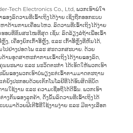
der-Tech Electronics Co., Ltd, ພວກເຮົາພໍໃຈ
ນຳຂອງລົດວານທີ່ເຂົ້າເຖິງໄດ້ງ່າຍ ເຊິ່ງຖືກອອກແບບ
ັນຫາດ້ານການເຄື່ອນໄຫວ. ລົດວານທີ່ເຂົ້າເຖິງໄດ້ງ່າຍ
ທີ່ທັນສະໄໝທີ່ສຸດ ເຊັ່ນ: ລົດລ້ຽງລໍຖ້າເພື່ອເຂົ້າ
ັງ, ເຄື່ອງຍົກເກົ້າອີ້ຫຼັງ, ແລະ ເກົ້າອີ້ຫຼັງທີ່ຫັນໄດ້,
ເປັນໄປຢ່າງປອດໄພ ແລະ ສະດວກສະບາຍ. ດ້ວຍ
ດ້ານອຸດສາຫະກຳການເຂົ້າເຖິງໄດ້ງ່າຍຂອງລົດ,
ໍ່ຄຸນນະພາບ ແລະ ນະວັດຕະກຳ ໄດ້ເຮັດໃຫ້ພວກເຮົາ
ດຕະພັນຂອງພວກເຮົາບໍ່ພຽງແຕ່ເຂົ້າຕາມມາດຕະຖານ
ຕ່ຍັງປະກອບດ້ວຍເຕັກໂນໂລຢີທີ່ໄດ້ຮັບສິດທິບັດ
້ການໃຊ້ງານ ແລະ ຄວາມເຊື່ອຖືໄດ້ດີຂຶ້ນ. ພວກເຮົາ
ງກັນຂອງລູກຄ້າ, ດັ່ງນັ້ນລົດວານທີ່ເຂົ້າເຖິງໄດ້
ບບມາດ້ວຍຟີເຕີຣ໌ທີ່ໃຊ້ງານງ່າຍ ແລະ ມີທາງເລືອກ