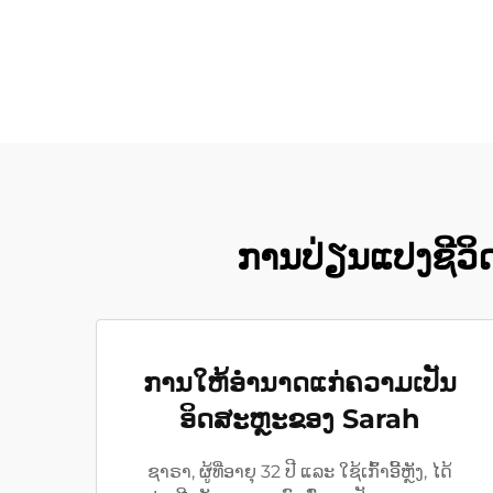
ການປ່ຽນແປງຊີວິດ:
ການໃຫ້ອຳນາດແກ່ຄວາມເປັນ
ອິດສະຫຼະຂອງ Sarah
ຊາຣາ, ຜູ້ທີ່ອາຍຸ 32 ປີ ແລະ ໃຊ້ເກົ້າອີ້ຫຼັງ, ໄດ້