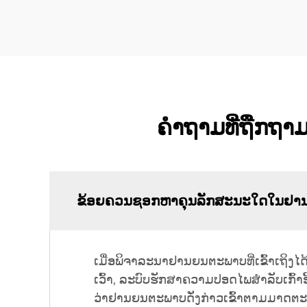
ຄຳຖາມທີ່ຖືກຖາມເ
ຂ້ອຍຄວນຊອກຫາຄຸນລັກສະນະໃດໃນຢານຍນຕ
ເມື່ອພິຈາລະນາຢານຍນຕະພາບທີ່ເຂົ້າເຖິງໄດ້
ເວົ້າ, ລະບົບຮັກສາຄວາມປອດໄພສຳລັບເກົ້າອີ້
ວ່າຢານຍນຕະພາບດັ່ງກ່າວເຂົ້າຕາມມາດຕ