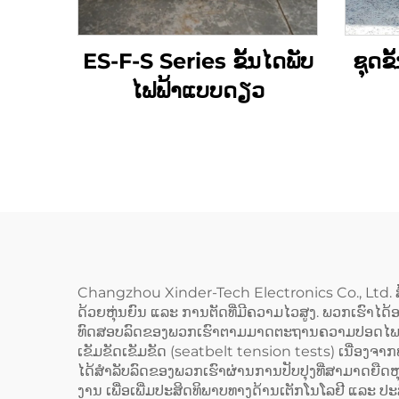
ES-F-S Series ຂັ້ນໄດພັບ
ຊຸດຂ
ໄຟຟ້າແບບດຽວ
Changzhou Xinder-Tech Electronics Co., Ltd. ສ້າງລ
ດ້ວຍຫຸ່ນຍົນ ແລະ ການຕັດທີ່ມີຄວາມໄວສູງ. ພວກເຮົາໄດ
ທົດສອບລົດຂອງພວກເຮົາຕາມມາດຕະຖານຄວາມປອດໄພສາກົນ
ເຂັມຂັດເຂັມຂັດ (seatbelt tension tests) ເນື່ອງຈ
ໄດ້ສຳລັບລົດຂອງພວກເຮົາຜ່ານການປັບປຸງທີ່ສາມາດຍື
ງານ ເພື່ອເພີ່ມປະສິດທິພາບທາງດ້ານເຕັກໂນໂລຢີ ແລະ ປ