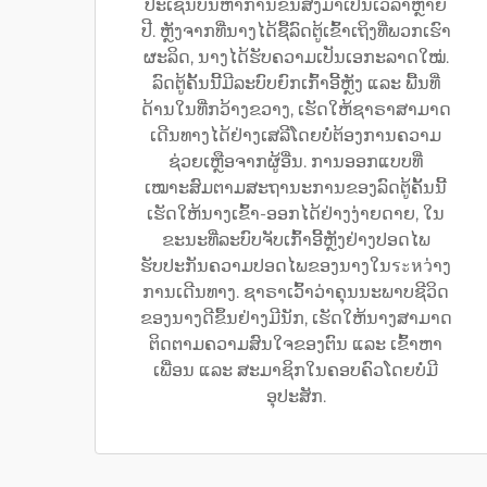
ປະເຊີນບັນຫາການຂົນສົ່ງມາເປັນເວລາຫຼາຍ
ປີ. ຫຼັງຈາກທີ່ນາງໄດ້ຊື້ລົດຕູ້ເຂົ້າເຖິງທີ່ພວກເຮົາ
ຜະລິດ, ນາງໄດ້ຮັບຄວາມເປັນເອກະລາດໃໝ່.
ລົດຕູ້ຄັ້ນນີ້ມີລະບົບຍົກເກົ້າອີ້ຫຼັງ ແລະ ພື້ນທີ່
ດ້ານໃນທີ່ກວ້າງຂວາງ, ເຮັດໃຫ້ຊາຣາສາມາດ
ເດີນທາງໄດ້ຢ່າງເສລີໂດຍບໍ່ຕ້ອງການຄວາມ
ຊ່ວຍເຫຼືອຈາກຜູ້ອື່ນ. ການອອກແບບທີ່
ເໝາະສົມຕາມສະຖານະການຂອງລົດຕູ້ຄັ້ນນີ້
ເຮັດໃຫ້ນາງເຂົ້າ-ອອກໄດ້ຢ່າງງ່າຍດາຍ, ໃນ
ຂະນະທີ່ລະບົບຈັບເກົ້າອີ້ຫຼັງຢ່າງປອດໄພ
ຮັບປະກັນຄວາມປອດໄພຂອງນາງໃນระหว່າງ
ການເດີນທາງ. ຊາຣາເວົ້າວ່າຄຸນນະພາບຊີວິດ
ຂອງນາງດີຂຶ້ນຢ່າງມີນັກ, ເຮັດໃຫ້ນາງສາມາດ
ຕິດຕາມຄວາມສົນໃຈຂອງຕົນ ແລະ ເຂົ້າຫາ
ເພື່ອນ ແລະ ສະມາຊິກໃນຄອບຄົວໂດຍບໍ່ມີ
ອຸປະສັກ.