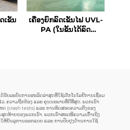
ດເຂັນ
ເຄື່ອງຍົກລົດເຂັນໄຟ UVL-
PA (ໃນຂັ້ນໄດ້ລົດ
ໂດຍສານ)
ໄດ້ຮັບລະບົບການຜະລິດລ່າສຸດທີ່ໃຊ້ເຕັກໂນໂລຢີການເຊື່ອມ
 ຄວາມຖືກຕ້ອງ ແລະ ຄຸນນະພາບທີ່ດີທີ່ສຸດ. ພວກເຮົາ
ເຫດ (crash tests) ແລະ ການທົດສອບຄວາມຕຶງຂອງ
ັນສຸດທ້າຍຂອງພວກເຮົາ. ພວກເຮົາສະເໜີຄວາມເຂົ້າເຖິງ
ດໃຫ້ບັນລຸການອອກແບບ ແລະ ການປັບປຸງດ້ານການໃຊ້