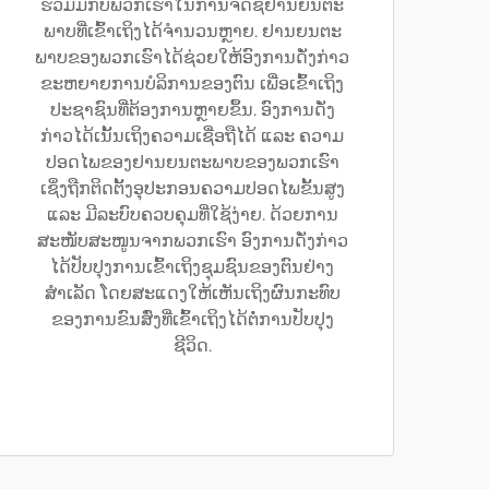
ຮ່ວມມືກັບພວກເຮົາໃນການຈັດຊື້ຢານຍນຕະ
ພາບທີ່ເຂົ້າເຖິງໄດ້ຈຳນວນຫຼາຍ. ຢານຍນຕະ
ພາບຂອງພວກເຮົາໄດ້ຊ່ວຍໃຫ້ອົງການດັ່ງກ່າວ
ຂະຫຍາຍການບໍລິການຂອງຕົນ ເພື່ອເຂົ້າເຖິງ
ປະຊາຊົນທີ່ຕ້ອງການຫຼາຍຂຶ້ນ. ອົງການດັ່ງ
ກ່າວໄດ້ເນັ້ນເຖິງຄວາມເຊື່ອຖືໄດ້ ແລະ ຄວາມ
ປອດໄພຂອງຢານຍນຕະພາບຂອງພວກເຮົາ
ເຊິ່ງຖືກຕິດຕັ້ງອຸປະກອນຄວາມປອດໄພຂັ້ນສູງ
ແລະ ມີລະບົບຄວບຄຸມທີ່ໃຊ້ງ່າຍ. ດ້ວຍການ
ສະໜັບສະໜູນຈາກພວກເຮົາ ອົງການດັ່ງກ່າວ
ໄດ້ປັບປຸງການເຂົ້າເຖິງຊຸມຊົນຂອງຕົນຢ່າງ
ສຳເລັດ ໂດຍສະແດງໃຫ້ເຫັນເຖິງຜົນກະທົບ
ຂອງການຂົນສົ່ງທີ່ເຂົ້າເຖິງໄດ້ຕໍ່ການປັບປຸງ
ຊີວິດ.