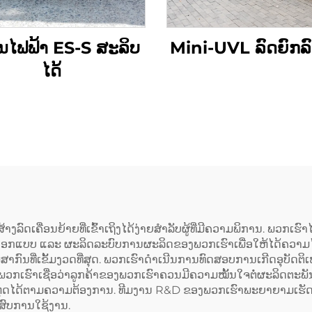
ັ້ນໄຟຟ້າ ES-S ສະລິບ
Mini-UVL ລົດຍົກລົ
ໄດ້
ົດເຄື່ອນຍ້າຍທີ່ເຂົ້າເຖິງໄດ້ງ່າຍສຳລັບຜູ້ທີ່ມີຄວາມພິການ. ພວກເຮົາ
້ອອກແບບ ແລະ ຜະລິດລະບົບການຜະລິດຂອງພວກເຮົາເພື່ອໃຫ້ໄດ້ຄວາມໄວ,
ທີ່ເຂັ້ມງວດທີ່ສຸດ. ພວກເຮົາດຳເນີນການທົດສອບການເກີດອຸບັດຕິ
າກພວກເຮົາເຊື່ອວ່າລູກຄ້າຂອງພວກເຮົາຄວນມີຄວາມໝັ້ນໃຈຕໍ່ຜະລິດຕະພ
ດຫຸດໄດ້ຕາມຄວາມຕ້ອງການ. ທີມງານ R&D ຂອງພວກເຮົາພະຍາຍາມເຮັ
ະສົບການໃຊ້ງານ.