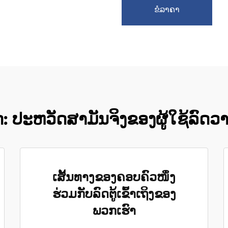
ຂໍລາຄາ
 ປະຫວັດສາມັນຈິງຂອງຜູ້ໃຊ້ລົດວານທີ
ເສັ້ນທາງຂອງຄອບຄົວໜຶ່ງ
ຮ່ວມກັບລົດຕູ້ເຂົ້າເຖິງຂອງ
ພວກເຮົາ