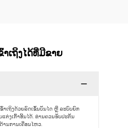
າເຖິງໄດ້ທີ່ມີຂາຍ
າເຖິງດ້ວຍລົດເຂັ້ນບັນໄດ ຫຼື ລະບົບຍົກ
ແຕ່ງເກົ້າອີ້ນໄດ້. ທ່ານຄວນຮັບປະກັນ
ດ້ານການເຄື່ອນໄຫວ.