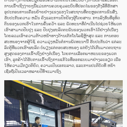
ການເຂົ້າເຖິງງ່າຍໆນີ້ແມ່ນການຄວບຄຸມລະບົບທີ່ປອດໄພຂອງຕັ່ງລໍ້ທີ່ຮັກສາ
ອຸປະກອນການເຄື່ອນຍ້າຍຢ່າງແຂງແຮງໃນສະຖານທີ່ຕະຫຼອດການຂົນສົ່ງ,
ຮັບປະກັນຄວາມ ຫມັ້ນ ຄົງແລະການປົກປ້ອງຜູ້ໂດຍສານ. ການລົງທຶນທີ່ອຸທິດ
ຕົນຂອງພວກເຮົາໃນການຄົ້ນຄວ້າ ແລະ ພັດທະນາທີ່ດໍາເນີນໄປຊ່ວຍໃຫ້ພວກ
ເຮົາສາມາດປັບປຸງ ແລະ ປັບປຸງຜະລິດຕະພັນຂອງພວກເຮົາໄດ້ຢ່າງຕໍ່ເນື່ອງ
ໂດຍລວມເອົາຄວາມກ້າວຫນ້າທາງດ້ານເຕັກໂນໂລຊີຫຼ້າສຸດ ແລະ ການຕອບ
ສະຫນອງຈາກຜູ້ໃຊ້. ຄວາມມຸ່ງຫມັ້ນຕໍ່ການພັດທະນານີ້ ຮັບປະກັນວ່າ ແຕ່ລະ
ລົດຕູ້ທີ່ພວກເຮົາຜະລິດ ບໍ່ພຽງແຕ່ຕອບສະຫນອງ ແຕ່ຍັງໄດ້ເກີນມາດຕະຖານ
ສູງສຸດຂອງການເຂົ້າເຖິງຢ່າງຕໍ່ເນື່ອງ. ໂດຍການເລືອກພາຫະນະຂອງພວກ
ເຮົາ, ລູກຄ້າໄດ້ຮັບການເຂົ້າເຖິງການແກ້ໄຂທີ່ອອກແບບມາຢ່າງລະອຽດ ເພື່ອ
ໃຫ້ຄວາມມີກຽດຕິຍົດ, ຄວາມເປັນເອກະລາດ, ແລະການປະຕິບັດທີ່ ຫນ້າ
ເຊື່ອຖືເປັນເວລາຫລາຍປີທີ່ຈະມາເຖິງ.