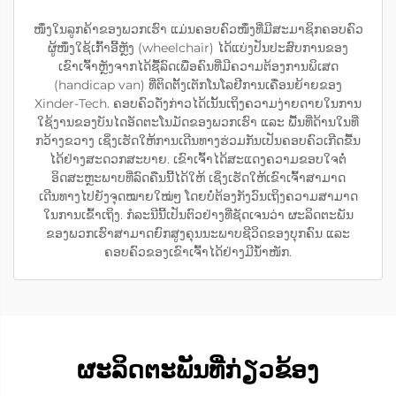
ໜຶ່ງໃນລູກຄ້າຂອງພວກເຮົາ ແມ່ນຄອບຄົວໜຶ່ງທີ່ມີສະມາຊິກຄອບຄົວ
ຜູ້ໜຶ່ງໃຊ້ເກົ້າອີ້ຫຼັງ (wheelchair) ໄດ້ແບ່ງປັນປະສົບການຂອງ
ເຂົາເຈົ້າຫຼັງຈາກໄດ້ຊື້ລົດເພື່ອຄົນທີ່ມີຄວາມຕ້ອງການພິເສດ
(handicap van) ທີ່ຕິດຕັ້ງເຕັກໂນໂລຢີການເຄື່ອນຍ້າຍຂອງ
Xinder-Tech. ຄອບຄົວດັ່ງກ່າວໄດ້ເນັ້ນເຖິງຄວາມງ່າຍດາຍໃນການ
ໃຊ້ງານຂອງບັນໄດອັດຕະໂນມັດຂອງພວກເຮົາ ແລະ ພື້ນທີ່ດ້ານໃນທີ່
ກວ້າງຂວາງ ເຊິ່ງເຮັດໃຫ້ການເດີນທາງຮ່ວມກັນເປັນຄອບຄົວເກີດຂື້ນ
ໄດ້ຢ່າງສະດວກສະບາຍ. ເຂົາເຈົ້າໄດ້ສະແດງຄວາມຂອບໃຈຕໍ່
ອິດສະຫຼະພາບທີ່ລົດຄືນນີ້ໄດ້ໃຫ້ ເຊິ່ງເຮັດໃຫ້ເຂົາເຈົ້າສາມາດ
ເດີນທາງໄປຍັງຈຸດໝາຍໃໝ່ໆ ໂດຍບໍ່ຕ້ອງກັງວົນເຖິງຄວາມສາມາດ
ໃນການເຂົ້າເຖິງ. ກໍລະນີນີ້ເປັນຕົວຢ່າງທີ່ຊັດເຈນວ່າ ຜະລິດຕະພັນ
ຂອງພວກເຮົາສາມາດຍົກສູງຄຸນນະພາບຊີວິດຂອງບຸກຄົນ ແລະ
ຄອບຄົວຂອງເຂົາເຈົ້າໄດ້ຢ່າງມີນ້ຳໜັກ.
ຜະລິດຕະພັນທີ່ກ່ຽວຂ້ອງ