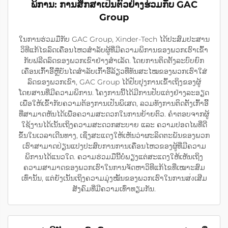
ພິການ: ການສຶກສາເປັນຕົວຢ່າງຮ່ວມກັບ GAC
Group
ໃນການຮ່ວມມືກັບ GAC Group, Xinder-Tech ໄດ້ປະສົມປະສານ
ວິທີແກ້ໄຂລົດເຄື່ອນໄຫວສຳລັບຜູ້ທີ່ມີຄວາມພິການຂອງພວກເຮົາເຂົ້າ
ກັບຟລີດລົດຂອງພວກເຂົາຢ່າງສຳເລັດ. ໂດຍການຕິດຕັ້ງລະບົບຍົກ
ເຄື່ອນເກົ້າອີ້ຫຼືບັນໄດສຳລັບເກົ້າອີ້ລ້ຽວທີ່ທັນສະໄໝຂອງພວກເຮົາໃສ່
ລົດຂອງພວກເຂົາ, GAC Group ໄດ້ປັບປຸງການເຂົ້າເຖິງຂອງຜູ້
ໂດຍສານທີ່ມີຄວາມພິການ. ໂຄງການນີ້ໄດ້ມີການປັບແຕ່ງຢ່າງລະອຽດ
ເພື່ອໃຫ້ເຂົ້າກັບຄວາມຕ້ອງການເປັນພິເສດ, ລວມທັງການຕິດຕັ້ງເກົ້າອີ້
ທີ່ສາມາດຫັນໄດ້ເພື່ອຄວາມສະດວກໃນການຍ້າຍຕົວ. ຄຳຕອບຈາກຜູ້
ໃຊ້ງານໄດ້ເນັ້ນເຖິງຄວາມສະດວກສະບາຍ ແລະ ຄວາມປອດໄພທີ່ດີ
ຂຶ້ນໃນເວລາເດີນທາງ, ເຊິ່ງສະແດງໃຫ້ເຫັນວ່າຜະລິດຕະພັນຂອງພວກ
ເຮົາສາມາດປ່ຽນແປງປະສົບການການເຄື່ອນໄຫວຂອງຜູ້ທີ່ມີຄວາມ
ພິການໄດ້ແນວໃດ. ຄວາມຮ່ວມມືນີ້ບໍ່ພຽງແຕ່ສະແດງໃຫ້ເຫັນເຖິງ
ຄວາມສາມາດຂອງພວກເຮົາໃນການຈັດຫາວິທີແກ້ໄຂທີ່ເໝາະສົມ
ເທົ່ານັ້ນ, ແຕ່ຍັງເນັ້ນເຖິງຄວາມມຸ່ງໝັ້ນຂອງພວກເຮົາໃນການສ่งເສີມ
ສັງຄົມທີ່ມີຄວາມເທົ່າທຽມກັນ.