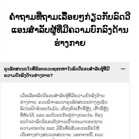
ຄຳຖາມທີ່ຖາມເລື້ອຍໆກ່ຽວກັບລົດວີ
ແອນສຳລັບຜູ້ທີ່ມີຄວາມບົກລົງດ້ານ
ຮ່າງກາຍ
ຄຸນລັກສະນະໃດທີ່ຂ້ອຍຄວນຊອກຫາໃນລົດວີແອນສຳລັບຜູ້ທີ່ມີ
ຄວາມບົກລົງດ້ານຮ່າງກາຍ?
ເມື່ອເລືອກລົດວີແອນສຳລັບຜູ້ທີ່ມີຄວາມບົກລົງດ້ານ
ຮ່າງກາຍ, ຄວນພິຈາລະນາຄຸນລັກສະນະຕ່າງໆເຊັ່ນ:
ລົດໄຟຟ້າອັດຕະໂນມັດ, ເຄື່ອງຍົກເກົ້າອີ້ຫຼັງ, ເກົ້າອີ້ຫຼັງ
ທີ່ຫັນໄດ້, ແລະ ລະບົບປະກັນຢູ່ຢ່າງປອດໄພ. ຕ້ອງ
ແນ່ໃຈວ່າລົດວີແອນດັ່ງກ່າວເຂົ້າເກນມາດຕະຖານ
ຄວາມປອດໄພ ແລະ ມີພື້ນທີ່ພໍສົມຄວນເພື່ອໃຫ້
ເດີນທາງຢ່າງສະດວກສະບາຍ. ນອກຈາກນີ້, ກວດ