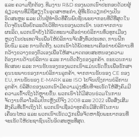
ແລະ ຄວາມຖືກຕ້ອງ. ທີມງານ R&D ຂອງພວກເຮົາປະກອບດ້ວຍຜູ້
ຊ່ຽວຊານທີ່ມີຊື່ສຽງໃນອຸດສາຫະກຳ, ຜູ້ທີ່ເຮັດວຽກຢ່າງເປັນ
ອິດສະຫຼະ ແລະ ເປັນຜູ້ທຳອິດທີ່ຄົ້ນພົບຊັບພະຍາກອນທີ່ດີທີ່ສຸດໃນ
ປັດຈຸບັນເພື່ອຍົກລະດັບວິທີການຂອງພວກເຮົາ. ນອກຈາກການ
ຜະລິດ, ພວກເຮົາຍັງໄດ້ພັດທະນາເຄືອຂ່າຍບໍລິການທົ່ວທຸກເມືອງ
ຫຼວງໃນປະເທດຈີນເພື່ອໃຫ້ບໍລິການຈັດສົ່ງທົ່ວປະເທດ, ການຝຶກ
ອົບຮົມ ແລະ ການຕິດຕັ້ງ. ພວກເຮົາໄດ້ພັດທະນາເຄືອຂ່າຍບໍລິການທີ່
ກວ້າງຂວາງຂອງຕົວເອງເພື່ອໃຫ້ສາມາດຕອບສະຫນອງຄວາມ
ຕ້ອງການດ້ານບໍລິການ ແລະ ການຕິດຕັ້ງຂອງລູກຄ້າ. ຂະບວນການ
ທົດສອບ ແລະ ການຮັບຮອງຂອງພວກເຮົາແມ່ນເຮັດຂຶ້ນເພື່ອຮັກສາ
ຄຸນນະພາບຂອງການບໍລິການລູກຄ້າ, ຈາກການຮັບຮອງ CE ຂອງ
EU, ການຮັບຮອງ E-MARK ແລະ ISO ໄປຈົນເຖິງການບໍລິການ
ລູກຄ້າ. ບໍລິສັດຂອງພວກເຮົາມີຄວາມມຸ່ງໝັ້ນທີ່ຈະເຮັດໃຫ້ສັງຄົມມີ
ຄວາມເຂົ້າເຖິງໄດ້ຫຼາຍຂຶ້ນ. ພວກເຮົາໄດ້ມີສ່ວນຮ່ວມໃນການ
ຈັດງານກິລາໂອລິມປິກເຫຼັງເບີຈິງ 2008 ແລະ 2022 ເພື່ອສົ່ງເສີມ
ສັງຄົມທີ່ເຂົ້າເຖິງໄດ້. ພວກເຮົາເຊື່ອວ່າທຸກຄົນມີສິດທິໃນການ
ເຄື່ອນໄຫວ ແລະ ພວກເຮົາເຮັດວຽກເພື່ອຈັດຫາຊັບພະຍາກອນທີ່
ຈະເຮັດໃຫ້ປະຊາຊົນເປັນອິດສະຫຼະທີ່ສຸດ.