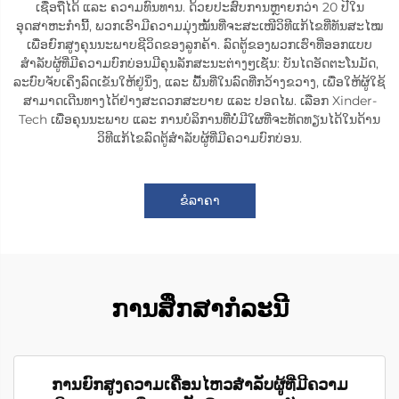
ເຊື່ອຖືໄດ້ ແລະ ຄວາມທົນທານ. ດ້ວຍປະສົບການຫຼາຍກວ່າ 20 ປີໃນ
ອຸດສາຫະກຳນີ້, ພວກເຮົາມີຄວາມມຸ່ງໝັ້ນທີ່ຈະສະເໜີວິທີແກ້ໄຂທີ່ທັນສະໄໝ
ເພື່ອຍົກສູງຄຸນນະພາບຊີວິດຂອງລູກຄ້າ. ລົດຕູ້ຂອງພວກເຮົາທີ່ອອກແບບ
ສຳລັບຜູ້ທີ່ມີຄວາມບົກບ່ອນມີຄຸນລັກສະນະຕ່າງໆເຊັ່ນ: ບັນໄດອັດຕະໂນມັດ,
ລະບົບຈັບເຄິ່ງລົດເຂັນໃຫ້ຢູ່ນິ່ງ, ແລະ ພື້ນທີ່ໃນລົດທີ່ກວ້າງຂວາງ, ເພື່ອໃຫ້ຜູ້ໃຊ້
ສາມາດເດີນທາງໄດ້ຢ່າງສະດວກສະບາຍ ແລະ ປອດໄພ. ເລືອກ Xinder-
Tech ເພື່ອຄຸນນະພາບ ແລະ ການບໍລິການທີ່ບໍ່ມີໃຜທີ່ຈະທັດທຽນໄດ້ໃນດ້ານ
ວິທີແກ້ໄຂລົດຕູ້ສຳລັບຜູ້ທີ່ມີຄວາມບົກບ່ອນ.
ຂໍລາຄາ
ການສຶກສາກໍລະນີ
ການຍົກສູງຄວາມເຄື່ອນໄຫວສຳລັບຜູ້ທີ່ມີຄວາມ