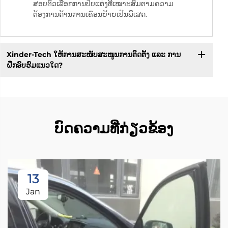
ສອບຕົວເລືອກການປັບແຕ່ງທີ່ເໝາະສົມຕາມຄວາມ
ຕ້ອງການດ້ານການເຄື່ອນຍ້າຍເປັນພິເສດ.
Xinder-Tech ໃຫ້ການສະໜັບສະໜູນການຕິດຕັ້ງ ແລະ ການ
ຝຶກອົບຮົມແນວໃດ?
ບົດຄວາມທີ່ກ່ຽວຂ້ອງ
13
Jan