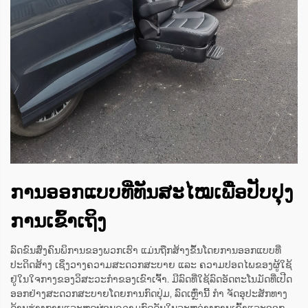
ການອອກແບບທີ່ທັນສະໄໝເພື່ອປັບປຸງ
ການເຂົ້າເຖິງ
ລົດຂົນສົ່ງຄົນພິການຂອງພວກເຮົາ ແມ່ນຖືກສ້າງຂຶ້ນໂດຍການອອກແບບທີ່
ປະດິດສ້າງ ເຊິ່ງວາງຄວາມສະດວກສະບາຍ ແລະ ຄວາມປອດໄພຂອງຜູ້ໃຊ້
ຢູ່ໃນໃຈກາງຂອງວິສະວະກໍາຂອງເຂົາເຈົ້າ. ມີລົດທີ່ໃຊ້ລົດອັດຕະໂນມັດທີ່ເປີດ
ອອກຢ່າງສະດວກສະບາຍໂດຍການກົດປຸ່ມ, ລົດເຫຼົ່ານີ້ ກໍາ ຈັດອຸປະສັກທາງ
ດ້ານຮ່າງກາຍແລະຫຼຸດຜ່ອນຄວາມກົດດັນໃນລະຫວ່າງການເຂົ້າແລະອອກ.