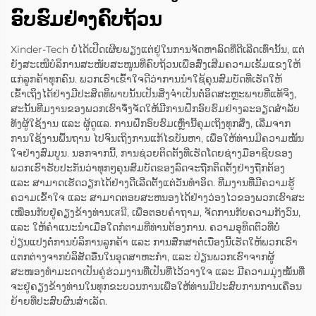
ອົບຮົມຢ່າງຄົບຖ້ວນ
Xinder-Tech ບໍ່ໄດ້ເປີດເຜີຍພຽງແຕ່ຢູ່ໃນການຈັດຫາລົດທີ່ດີເລີດເທົ່ານັ້ນ, ແຕ່
ຍັງສະເໜີບໍລິການສະໜັບສະໜູນທີ່ຄົບຖ້ວນເພື່ອສົ່ງເສີມຄວາມເຂັ້ມແຂງໃຫ້
ແກ່ລູກຄ້າທຸກຄົນ. ພວກເຮົາເຂົ້າໃຈດີວ່າການນຳໃຊ້ຄຸນສົມບັດທີ່ເຮັດໃຫ້
ເຂົ້າເຖິງໄດ້ຢ່າງມີປະສິດທິພາບນັ້ນເປັນສິ່ງຈຳເປັນຕໍ່ອິດສະຫຼະພາບທີ່ແທ້ຈິງ,
ສະນັ້ນທີມງານຂອງພວກເຮົາຈຶ່ງຈັດໃຫ້ມີການຝຶກອົບຮົມຢ່າງລະອຽດສຳລັບ
ທັງຜູ້ໃຊ້ງານ ແລະ ຜູ້ດູແລ. ການຝຶກອົບຮົມເຫຼົ່ານີ້ຄຸມເຖິງທຸກສິ່ງ, ເລີ່ມຈາກ
ການໃຊ້ງານພື້ນຖານ ໄປຈົນເຖິງການແກ້ໄຂບັນຫາ, ເພື່ອໃຫ້ທ່ານມີຄວາມໝັ້ນ
ໃຈຢ່າງສົມບູນ. ນອກຈາກນີ້, ການຊ່ວຍຕິດຕັ້ງທີ່ເຮັດໂດຍຊ່າງມືອາຊີບຂອງ
ພວກເຮົາຮັບປະກັນວ່າທຸກໆຄຸນສົມບັດຂອງລົດຈະຖືກຕິດຕັ້ງຢ່າງຖືກຕ້ອງ
ແລະ ສາມາດເຮັດວຽກໄດ້ຢ່າງດີເລີດຕັ້ງແຕ່ວັນທຳອິດ. ທີມງານທີ່ມີຄວາມຮູ້
ຄວາມເຂົ້າໃຈ ແລະ ສາມາດຕອບສະຫນອງໄດ້ຢ່າງວ່ອງໄວຂອງພວກເຮົາສະ
ເໝືອນກັບຢູ່ຄຽງຂ້າງທ່ານເสมີ, ເພື່ອຕອບຄຳຖາມ, ຈັດການກັບຄວາມກັງວົນ,
ແລະ ໃຫ້ຄຳແນະນຳເມື່ອໃດກໍຕາມທີ່ທ່ານຕ້ອງການ. ຄວາມອຸທິດຕົວທີ່ບໍ່
ປ່ຽນແປງຕໍ່ການບໍລິການລູກຄ້າ ແລະ ການສຶກສາຕໍ່ເນື່ອງນີ້ເຮັດໃຫ້ພວກເຮົາ
ແຕກຕ່າງຈາກບໍລິສັດອື່ນໃນອຸດສາຫະກຳ, ແລະ ປ່ຽນພວກເຮົາຈາກຜູ້
ສະໜອງທຳມະດາເປັນຄູ່ຮ່ວມງານທີ່ເປັນທີ່ໄວ້ວາງໃຈ ແລະ ມີຄວາມມຸ່ງໝັ້ນທີ່
ຈະຢູ່ຄຽງຂ້າງທ່ານໃນທຸກຂະບວນການເພື່ອໃຫ້ທ່ານມີປະສົບການການເຄື່ອນ
ຍ້າຍທີ່ປະສົບຜົນສຳເລັດ.