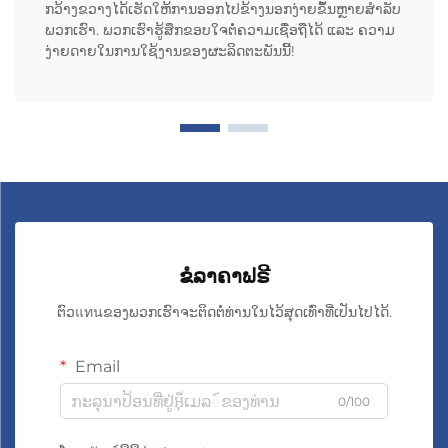
ກວ້າງຂວາງໄດ້ເຮັດໃຫ້ການອອກໄປຂ້າງນອກງ່າຍຂຶ້ນຫຼາຍສຳລັບ
ພວກເຮົາ. ພວກເຮົາຮູ້ສຶກຂອບໃຈຕໍ່ຄວາມເຊື່ອຖືໄດ້ ແລະ ຄວາມ
ງ່າຍດາຍໃນການໃຊ້ງານຂອງຜະລິດຕະພັນນີ້!
ຂໍລາຄາຟຣີ
ຕົວแทนຂອງພວກເຮົາຈະຕິດຕໍ່ທ່ານໃນໄວ້ສຸດເທົ່າທີ່ເປັນໄປໄດ້.
Email
0/100