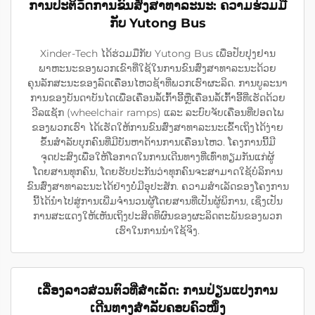
ການປະຕິວັດການຂົນສົ່ງສາທາລະນະ: ຄວາມຮ່ວມມື
ກັບ Yutong Bus
Xinder-Tech ໄດ້ຮ່ວມມືກັບ Yutong Bus ເພື່ອປັບປຸງຢານ
ພາຫະນະຂອງພວກເຂົາທີ່ໃຊ້ໃນການຂົນສົ່ງສາທາລະນະດ້ວຍ
ຄຸນລັກສະນະຂອງລົດເຄື່ອນໄຫວຊ້າທີ່ພວກເຮົາຜະລິດ. ການບູລະນາ
ການຂອງບັນດາບັນໄດເພື່ອເຄື່ອນລໍ້ເກົ້າອີ້ຫຼືເຄື່ອນລໍ້ເກົ້າອີ້ທີ່ເຮັດດ້ວຍ
ວີລແຊັກ (wheelchair ramps) ແລະ ລະບົບຈັບເຄື່ອນທີ່ປອດໄພ
ຂອງພວກເຮົາ ໄດ້ເຮັດໃຫ້ການຂົນສົ່ງສາທາລະນະເຂົ້າເຖິງໄດ້ງ່າຍ
ຂຶ້ນສຳລັບບຸກຄົນທີ່ມີບັນຫາດ້ານການເຄື່ອນໄຫວ. ໂຄງການນີ້ມີ
ຈຸດປະສົງເພື່ອໃຫ້ໂອກາດໃນການເດີນທາງທີ່ເທົ່າທຽມກັນແກ່ຜູ້
ໂດຍສານທຸກຄົນ, ໂດຍຮັບປະກັນວ່າທຸກຄົນຈະສາມາດໃຊ້ບໍລິການ
ຂົນສົ່ງສາທາລະນະໄດ້ຢ່າງບໍ່ມີອຸປະສັກ. ຄວາມສຳເລັດຂອງໂຄງການ
ນີ້ໄດ້ນຳໄປສູ່ການເພີ່ມຈຳນວນຜູ້ໂດຍສານທີ່ເປັນຜູ້ພິການ, ເຊິ່ງເປັນ
ການສະແດງໃຫ້ເຫັນເຖິງປະສິດທິຜົນຂອງຜະລິດຕະພັນຂອງພວກ
ເຮົາໃນການນຳໃຊ້ຈິງ.
ເລື່ອງລາວສ່ວນຕົວທີ່ສຳເລັດ: ການປ່ຽນແປງການ
ເດີນທາງສຳລັບຄອບຄົວໜຶ່ງ