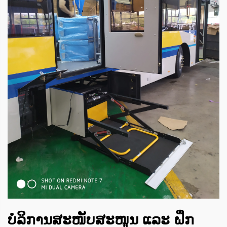
ບໍລິການສະໜັບສະໜູນ ແລະ ຝຶກ