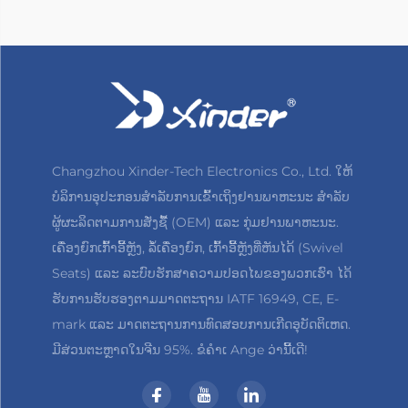
Changzhou Xinder-Tech Electronics Co., Ltd. ໃຫ້
ບໍລິການອຸປະກອນສຳລັບການເຂົ້າເຖິງຢານພາຫະນະ ສຳລັບ
ຜູ້ຜະລິດຕາມການສັ່ງຊື້ (OEM) ແລະ ກຸ່ມຢານພາຫະນະ.
ເຄື່ອງຍົກເກົ້າອີ້ຫຼັງ, ລໍ້ເຄື່ອງຍົກ, ເກົ້າອີ້ຫຼັງທີ່ຫັນໄດ້ (Swivel
Seats) ແລະ ລະບົບຮັກສາຄວາມປອດໄພຂອງພວກເຮົາ ໄດ້
ຮັບການຮັບຮອງຕາມມາດຕະຖານ IATF 16949, CE, E-
mark ແລະ ມາດຕະຖານການທົດສອບການເກີດອຸບັດຕິເຫດ.
ມີສ່ວນຕະຫຼາດໃນຈີນ 95%. ຂໍຄຳເ Ange ວ່ານີ້ເດີ!