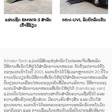
ແຜ່ນເຊີດ BMWR-3 ສໍາລັບ
Mini-UVL ລົດຍົກລົດເຂັນ
ເກົ້າອີ້ລ້ຽວ
Xinder-Tech ແມ່ນບໍລິສັດແຫ່ງທຳອິດໃນປະເທດຈີນທີ່ຜະລິດ
ວິທີການທີ່ເຮັດໃຫ້ຢູ່ໄດ້ສຳລັບຍານພາຫະນະ. ນັບຕັ້ງແຕ່ການກໍ່ຕັ້ງ
ຂອງພວກເຮົາໃນປີ 2001, ພວກເຮົາໄດ້ໃຊ້ເວລາຫຼາຍກວ່າ 20 ປີໃນ
ການເຮັດວຽກກັບວິທີການທີ່ເຮັດໃຫ້ຢູ່ໄດ້ສຳລັບຍານພາຫະນະເພື່ອ
ປັບປຸງຄວາມເຄື່ອນໄຫວຂອງບຸກຄົນທີ່ມີຄວາມພິການ. ວິທີການຂອງ
ພວກເຮົາສຳລັບຍານພາຫະນະທີ່ເຮັດໃຫ້ຢູ່ໄດ້ (handicap van)
ແມ່ນເປັນໄປຕາມມາດຕະຖານສາກົນສຳລັບຄວາມເຊື່ອຖືໄດ້ ແລະ
ຄວາມໝັ້ນຄົງຂອງຊິ້ນສ່ວນ. ມີຄວາມຄິດສ້າງສັນ ແລະ ເນັ້ນໃສ່
ຄຸນນະພາບ, ພວກເຮົາໄດ້ອອກແບບແຖວການຜະລິດອັດຕະໂນມັດ
ຂອງຕົວເອງ ແລະ ການເຊື່ອມໂດຍຫຸ່ນຍົນເພື່ອປັບປຸງປະສິດທິພາບ