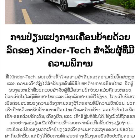
ການປ່ຽນແປງການເຄື່ອນຍ້າຍດ້ວຍ
ລົດຂອງ Xinder-Tech ສຳລັບຜູ້ທີ່ມີ
ຄວາມພິການ
ທີ່ Xinder-Tech, ພວກເຮົາເຂົ້າໃຈຄວາມສຳຄັນຂອງຄວາມເປັນອິດສະຫຼະ
ແລະ ຄວາມເຂົ້າເຖິງໄດ້ສຳລັບບຸກຄົນທີ່ມີບັນຫາດ້ານການເຄື່ອນໄຫວ. ລົດຕູ້
ຂອງພວກເຮົາທີ່ອອກແບບສຳລັບຜູ້ທີ່ມີຄວາມບົກບ່ອນ ແມ່ນຖືກອອກແບບ
ດ້ວຍເຕັກໂນໂລຊີທີ່ທັນສະໄໝ ແລະ ມີຄຸນລັກສະນະທີ່ໃຊ້ງ່າຍ, ໂດຍເປັນພິເສດ
ເພື່ອຕອບສະຫນອງຄວາມຕ້ອງການຂອງຜູ້ໂດຍສານທີ່ມີຄວາມບົກບ່ອນ. ພວກ
ເຮົາມີຜະລິດຕະພັນດ້ານການເຄື່ອນໄຫວໃນລະດັບກວ້າງ, ລວມທັງບັນໄດເພື່ອ
ເຂົ້າ-ອອກດ້ວຍລົດເຂັນ, ເຄື່ອງຍົກ, ແລະ ເກົ້າອີ້ຫຼຸ້ນທີ່ຫັນໄດ້, ທັງໝົດນີ້ຖືກອອກ
ແບບຢ່າງລະອຽດເພື່ອໃຫ້ການເຂົ້າ-ອອກຈາກລົດເກີດຂຶ້ນຢ່າງລຽບງ່າຍ.
ຜະລິດຕະພັນຂອງພວກເຮົາບໍ່ພຽງແຕ່ເຂົ້າຕາມມາດຕະຖານຄວາມປອດໄພ
ສາກົນເທົ່ານັ້ນ, ແຕ່ຍັງໄດ້ຮັບການທົດສອບຢ່າງເຂັ້ມງວດເພື່ອຮັບປະກັນຄວາມ