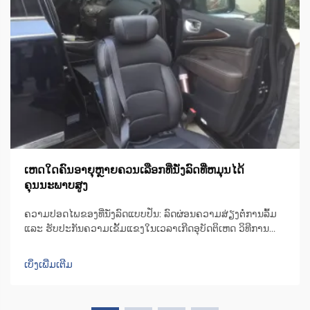
ເຫດໃດຄົນອາຍຸຫຼາຍຄວນເລືອກທີ່ນັ່ງລົດທີ່ຫມຸນໄດ້
ຄຸນນະພາບສູງ
ຄວາມປອດໄພຂອງທີ່ນັ່ງລົດແບບປັ່ນ: ລົດຜ່ອນຄວາມສ່ຽງຕໍ່ການລົ້ມ
ແລະ ຮັບປະກັນຄວາມເຂັ້ມແຂງໃນເວລາເກີດອຸບັດຕິເຫດ ວິທີການ
ອອກແບບທີ່ນັ່ງລົດແບບປັ່ນເພື່ອຫຼຸດຜ່ອນຄວາມບໍ່ສະຖຽນລະຫວ່າງ
ການຍ້າຍຕົວ ເກົ້າອີ້ຫຼືທີ່ນັ່ງມີເຄື່ອງຈັກທີ່ສາມາດປັ່ນໄດ້ເປັນພິເສດ ເຊິ່ງ
ເບິ່ງເພີ່ມເຕີມ
ຊ່ວຍປັ່ນທີ່ນັ່ງໄປ 90 ອົງສາໄປທາງດ້ານປະຕູລົດ ເພື່ອໃຫ້ຜູ້ໃຊ້...