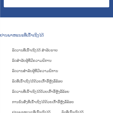
ຢານພາຫະນະທີ່ເຂົ້າເຖິງໄດ້
ລົດວານທີ່ເຂົ້າເຖິງໄດ້ ສຳລັບຂາຍ
ລົດສຳລັບຜູ້ທີ່ມີຄວາມພິການ
ລົດວານສຳລັບຜູ້ທີ່ມີຄວາມພິການ
ລົດທີ່ເຂົ້າເຖິງໄດ້ດ້ວຍເກົ້າອີ້ຫຼັງລໍ້ລ້ອຍ
ລົດວານທີ່ເຂົ້າເຖິງໄດ້ດ້ວຍເກົ້າອີ້ຫຼັງລໍ້ລ້ອຍ
ການຂົນສົ່ງທີ່ເຂົ້າເຖິງໄດ້ດ້ວຍເກົ້າອີ້ຫຼັງລໍ້ລ້ອຍ
ຢານພາຫະນະທີ່ເຂົ້າເຖິງໄດ້
ລົດທີ່ເຂົ້າເຖິງໄດ້