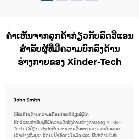
ຄຳເຫັນຈາກລູກຄ້າກ່ຽວກັບລົດວີແອນ
ສຳລັບຜູ້ທີ່ມີຄວາມບົກລົງດ້ານ
ຮ່າງກາຍຂອງ Xinder-Tech
John Smith
ວິທີແກ້ໄຂດ້ານຄວາມເຄື່ອນໄຫວທີ່ປ່ຽນຊີວິດ
ລົດວີແອນສຳລັບຜູ້ທີ່ມີຄວາມບົກລົງດ້ານຮ່າງກາຍຂອງ Xinder-
Tech ໄດ້ປ່ຽນແປງປະສົບການການເດີນທາງຂອງຄອບຄົວພວກ
ເຮົາຢ່າງສົມບູນ. ລົດໄຟຟ້າອັດຕະໂນມັດ ແລະ ພື້ນທີ່ດ້ານໃນທີ່