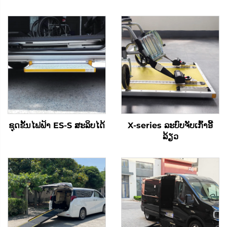
ຊຸດຂັ້ນໄຟຟ້າ ES-S ສະລິບໄດ້
X-series ລະບົບຈັບເກົ້າອີ້
ລ້ຽວ