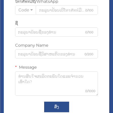
ໂทรศัพท์ມືຖື/WhatsApp
Code
0/100
ຊື່
0/100
Company Name
0/200
Message
0/1000
ສົ່ງ