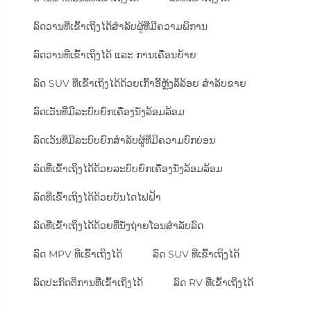
ລົດວານທີ່ເຂົ້າເຖິງໄດ້ສຳລັບຜູ້ທີ່ມີຄວາມພິການ
ລົດວານທີ່ເຂົ້າເຖິງໄດ້ ແລະ ການເຄື່ອນຍ້າຍ
ລົດ SUV ທີ່ເຂົ້າເຖິງໄດ້ດ້ວຍເກົ້າອີ້ຫຼັງລໍ້ລ້ອຍ ສຳລັບຂາຍ
ລົດເວັນທີ່ມີລະບົບຍົກເຄື່ອງນັ່ງລ້ອມລ້ອມ
ລົດເວັນທີ່ມີລະບົບຍົກສຳລັບຜູ້ທີ່ມີຄວາມບົກບ່ອນ
ລົດທີ່ເຂົ້າເຖິງໄດ້ດ້ວຍລະບົບຍົກເຄື່ອງນັ່ງລ້ອມລ້ອມ
ລົດທີ່ເຂົ້າເຖິງໄດ້ດ້ວຍບັນໄດໄຟຟ້າ
ລົດທີ່ເຂົ້າເຖິງໄດ້ດ້ວຍທີ່ນັ່ງຖ່າຍໂອນສຳລັບລົດ
ລົດ MPV ທີ່ເຂົ້າເຖິງໄດ້
ລົດ SUV ທີ່ເຂົ້າເຖິງໄດ້
ລົດປະກົດຕິການທີ່ເຂົ້າເຖິງໄດ້
ລົດ RV ທີ່ເຂົ້າເຖິງໄດ້