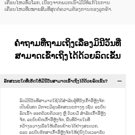
ເຄື່ອນໄຫວທົ່ວໂລກ, ເນື່ອງຈາກພວກເຮົາມີວິທີແກ້ໄຂການ
ເຄື່ອນໄຫວທີ່ເໝາະສົມທີ່ສຸດຕໍ່ຄວາມຕ້ອງການຂອງລູກຄ້າ.
ຄຳຖາມທີ່ຖາມເຖິງເລື່ອງມິນີວັນທີ່
ສາມາດເຂົ້າເຖິງໄດ້ດ້ວຍລົດເຂັ້ນ
ລັກສະນະໃດທີ່ເຮັດໃຫ້ມິນີວັນສາມາດເຂົ້າເຖິງໄດ້ດ້ວຍລົດເຂັ້ນ?
ລົດມິນີວັນທີ່ສາມາດໃຊ້ໄດ້ສຳລັບຜູ້ທີ່ນັ່ງເກົ້າອີ້ຫຼັງຈັກ
ເປັນພິເສດ ມັກຈະມີຄຸນລັກສະນະຕ່າງໆ ເຊັ່ນ: ລະບົບ
ລົດເຂົ້າ-ອອກດ້ວຍຕົວເອງ ຫຼື ດ້ວຍມື ສຳລັບເກົ້າອີ້ຫຼັງ
ຈັກ, ລະບົບຍົກເກົ້າອີ້ຫຼັງຈັກ, ພື້ນທີ່ດ້ານໃນທີ່
ກວ້າງຂວາງເພື່ອໃຫ້ເຄື່ອນຍ້າຍໄດ້ຢ່າງສະດວກ,
ແລະ ລະບົບຮັກສາເກົ້າອີ້ຫຼັງຈັກໃຫ້ຢູ່ນິ່ງໃນເວລາຂັບ