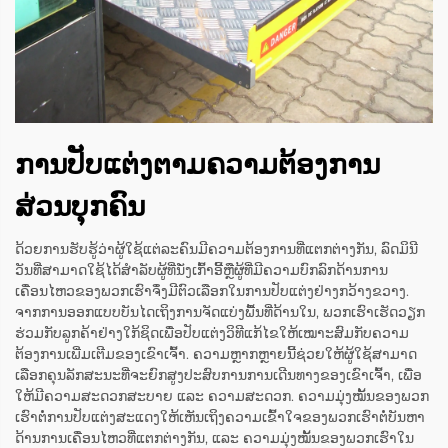
ການປັບແຕ່ງຕາມຄວາມຕ້ອງການ
ສ່ວນບຸກຄົນ
ດ້ວຍການຮັບຮູ້ວ່າຜູ້ໃຊ້ແຕ່ລະຄົນມີຄວາມຕ້ອງການທີ່ແຕກຕ່າງກັນ, ລົດມິນີ
ວັນທີ່ສາມາດໃຊ້ໄດ້ສຳລັບຜູ້ທີ່ນັ່ງເກົ້າອີ້ຫຼືຜູ້ທີ່ມີຄວາມບົກລົກດ້ານການ
ເຄື່ອນໄຫວຂອງພວກເຮົາຈຶ່ງມີຕົວເລືອກໃນການປັບແຕ່ງຢ່າງກວ້າງຂວາງ.
ຈາກການອອກແບບບັນໄດເຖິງການຈັດແບ່ງພື້ນທີ່ດ້ານໃນ, ພວກເຮົາເຮັດວຽກ
ຮ່ວມກັບລູກຄ້າຢ່າງໃກ້ຊິດເພື່ອປັບແຕ່ງວິທີແກ້ໄຂໃຫ້ເໝາະສົມກັບຄວາມ
ຕ້ອງການເພີ່ມເຕີມຂອງເຂົາເຈົ້າ. ຄວາມຫຼາກຫຼາຍນີ້ຊ່ວຍໃຫ້ຜູ້ໃຊ້ສາມາດ
ເລືອກຄຸນລັກສະນະທີ່ຈະຍົກສູງປະສົບການການເດີນທາງຂອງເຂົາເຈົ້າ, ເພື່ອ
ໃຫ້ມີຄວາມສະດວກສະບາຍ ແລະ ຄວາມສະດວກ. ຄວາມມຸ່ງໝັ້ນຂອງພວກ
ເຮົາຕໍ່ການປັບແຕ່ງສະແດງໃຫ້ເຫັນເຖິງຄວາມເຂົ້າໃຈຂອງພວກເຮົາຕໍ່ບັນຫາ
ດ້ານການເຄື່ອນໄຫວທີ່ແຕກຕ່າງກັນ, ແລະ ຄວາມມຸ່ງໝັ້ນຂອງພວກເຮົາໃນ