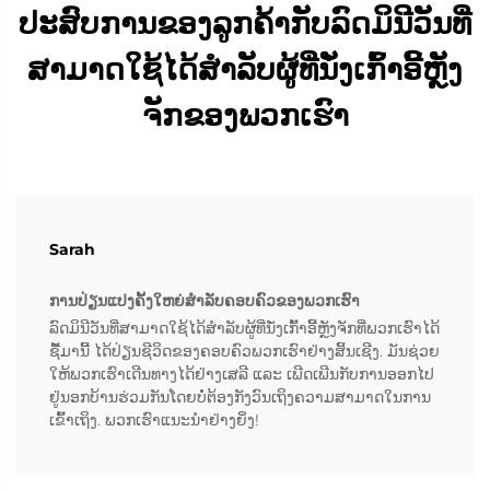
ປະສົບການຂອງລູກຄ້າກັບລົດມິນີວັນທີ່
ສາມາດໃຊ້ໄດ້ສຳລັບຜູ້ທີ່ນັ່ງເກົ້າອີ້ຫຼັງ
ຈັກຂອງພວກເຮົາ
Sarah
ການປ່ຽນແປງຄັ້ງໃຫຍ່ສຳລັບຄອບຄົວຂອງພວກເຮົາ
ລົດມິນີວັນທີ່ສາມາດໃຊ້ໄດ້ສຳລັບຜູ້ທີ່ນັ່ງເກົ້າອີ້ຫຼັງຈັກທີ່ພວກເຮົາໄດ້
ຊື້ມານີ້ ໄດ້ປ່ຽນຊີວິດຂອງຄອບຄົວພວກເຮົາຢ່າງສິ້ນເຊີງ. ມັນຊ່ວຍ
ໃຫ້ພວກເຮົາເດີນທາງໄດ້ຢ່າງເສລີ ແລະ ເພີດເພີນກັບການອອກໄປ
ຢູ່ນອກບ້ານຮ່ວມກັນໂດຍບໍ່ຕ້ອງກັງວົນເຖິງຄວາມສາມາດໃນການ
ເຂົ້າເຖິງ. ພວກເຮົາແນະນຳຢ່າງຍິ່ງ!