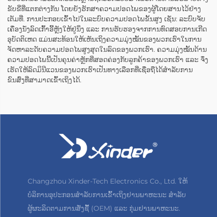
ຂັບຂີ່ທີ່ແຕກຕ່າງກັນ ໂດຍຍັງຮັກສາຄວາມປອດໄພຂອງຜູ້ໂດຍສານໄວ້ຢ່າງ
ເຕັມທີ່. ການປະກອບເຂົ້າໄປໃນລະບົບຄວາມປອດໄພຂັ້ນສູງ ເຊັ່ນ: ລະບົບຈັບ
ເຄື່ອງນັ່ງລົດເກົ້າອີ້ຫຼັງໃຫ້ຢູ່ນິ່ງ ແລະ ການຮັບຮອງຈາກການທົດສອບການເກີດ
ອຸບັດຕິເຫດ ແມ່ນສະທ້ອນໃຫ້ເຫັນເຖິງຄວາມມຸ່ງໝັ້ນຂອງພວກເຮົາໃນການ
ຈັດຫາລະດັບຄວາມປອດໄພສູງສຸດໃນລົດຂອງພວກເຮົາ. ຄວາມມຸ່ງໝັ້ນດ້ານ
ຄວາມປອດໄພນີ້ເປັນຄຸນຄ່າຫຼັກທີ່ສອດຄ່ອງກັບລູກຄ້າຂອງພວກເຮົາ ແລະ ຈຶ່ງ
ເຮັດໃຫ້ລົດມິນີແວນຂອງພວກເຮົາເປັນທາງເລືອກທີ່ເຊື່ອຖືໄດ້ສຳລັບການ
ຂົນສົ່ງທີ່ສາມາດເຂົ້າເຖິງໄດ້.
Changzhou Xinder-Tech Electronics Co., Ltd. ໃຫ້
ບໍລິການອຸປະກອນສຳລັບການເຂົ້າເຖິງຢານພາຫະນະ ສຳລັບ
ຜູ້ຜະລິດຕາມການສັ່ງຊື້ (OEM) ແລະ ກຸ່ມຢານພາຫະນະ.