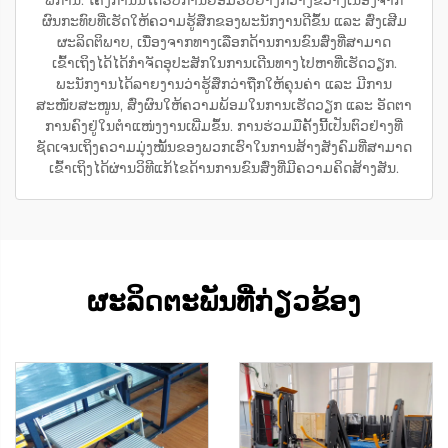
ພິການ. ໂຄງການນີ້ໄດ້ຮັບການຍອມຮັບຢ່າງກວ້າງຂວາງເນື່ອງຈາກ
ຜົນກະທົບທີ່ເຮັດໃຫ້ຄວາມຮູ້ສຶກຂອງພະນັກງານດີຂຶ້ນ ແລະ ສົ່ງເສີມ
ຜະລິດຕິພາບ, ເນື່ອງຈາກທາງເລືອກດ້ານການຂົນສົ່ງທີ່ສາມາດ
ເຂົ້າເຖິງໄດ້ໄດ້ກຳຈັດອຸປະສັກໃນການເດີນທາງໄປຫາທີ່ເຮັດວຽກ.
ພະນັກງານໄດ້ລາຍງານວ່າຮູ້ສຶກວ່າຖືກໃຫ້ຄຸນຄ່າ ແລະ ມີການ
ສະໜັບສະໜູນ, ສົ່ງຜົນໃຫ້ຄວາມພ້ອມໃນການເຮັດວຽກ ແລະ ອັດຕາ
ການຄົງຢູ່ໃນຕຳແໜ່ງງານເພີ່ມຂຶ້ນ. ການຮ່ວມມືຄັ້ງນີ້ເປັນຕົວຢ່າງທີ່
ຊັດເຈນເຖິງຄວາມມຸ່ງໝັ້ນຂອງພວກເຮົາໃນການສ້າງສັງຄົມທີ່ສາມາດ
ເຂົ້າເຖິງໄດ້ຜ່ານວິທີແກ້ໄຂດ້ານການຂົນສົ່ງທີ່ມີຄວາມຄິດສ້າງສັນ.
ຜະລິດຕະພັນທີ່ກ່ຽວຂ້ອງ