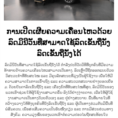
ການເປີດເຜີຍຄວາມເຄື່ອນໄຫວດ້ວຍ
ລົດມິນີວັນທີ່ສາມາດໃຊ້ລົດເຂັ້ນຖີ່ນັ່ງ
ລົດເຂັ້ນຖີ່ນັ່ງໄດ້
ລົດມິນີວັນທີ່ສາມາດໃຊ້ລົດເຂັ້ນຖີ່ນັ່ງໄດ້ ກຳລັງປະຕິວັດວິທີທີ່ບຸກຄົນທີ່ມີຄວາມ
ທ້າທາຍດ້ານຄວາມເຄື່ອນໄຫວສາມາດເດີນທາງ. ລົດເຫຼົ່ານີ້ຖືກອອກແບບດ້ວຍ
ວິສະວະກຳທີ່ທັນສະໄໝ ແລະ ມີຄຸນລັກສະນະທີ່ມຸ່ງເນັ້ນຜູ້ໃຊ້ງານ ເພື່ອໃຫ້ມີ
ຄວາມສາມາດໃນການເຂົ້າເຖິງ ແລະ ຄວາມສະດວກສະບາຍຢ່າງຍອດເຍື່ອ
ມ. ດ້ວຍບັນດາລົດເຂັ້ນຖີ່ນັ່ງ ແລະ ເຄື່ອງຍົກທີ່ທັນສະໄໝທີ່ສຸດ, ລົດມິນີວັນຂອງ
ພວກເຮົາຊ່ວຍໃຫ້ຜູ້ໃຊ້ງານສາມາດຂຶ້ນ-ລົງໄດ້ຢ່າງງ່າຍດາຍ, ເພື່ອໃຫ້ຜູ້ໃຊ້
ງານສາມາດເດີນທາງດ້ວຍຕົວເອງ ແລະ ຢູ່ຢ່າງສະບາຍ. ພື້ນທີ່ພາຍໃນທີ່
ກວ້າງຂວາງໃຫ້ທັງບຸກຄົນທີ່ນັ່ງລົດເຂັ້ນຖີ່ນັ່ງ ແລະ ຜູ້ເດີນທາງຮ່ວມກັນມີພື້ນທີ່
ພໍສົມຄວນ, ເພື່ອສ่งເສີມຄວາມເປັນອັນໜຶ່ງດຽວ ແລະ ການມີສ່ວນຮ່ວມທາງ
ສັງຄົມ. ຄວາມມຸ່ງໝັ້ນຂອງພວກເຮົາຕໍ່ຄວາມປອດໄພຖືກສະທ້ອນໃນ