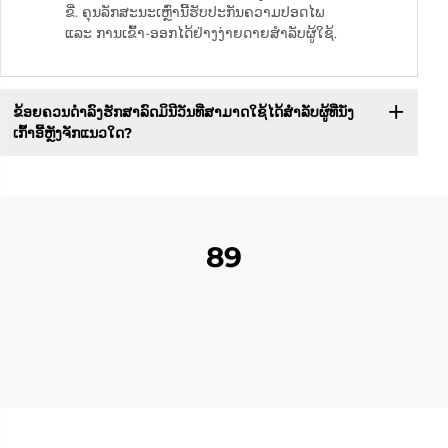
ຂີ່. ຄຸນລັກສະນະເຫຼົ່ານີ້ຮັບປະກັນຄວາມປອດໄພ
ແລະ ການເຂົ້າ-ອອກໄດ້ຢ່າງງ່າຍດາຍສຳລັບຜູ້ໃຊ້.
ຂ້ອຍຄວນດຳລົງຮັກສາລົດມິນີວັນທີ່ສາມາດໃຊ້ໄດ້ສຳລັບຜູ້ທີ່ນັ່ງ
ເກົ້າອີ້ຫຼັງຈັກແນວໃດ?
89