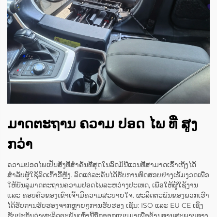
ມາດຕະຖານ ຄວາມ ປອດ ໄພ ທີ່ ສູງ
ກວ່າ
ຄວາມປອດໄພເປັນສິ່ງທີ່ສຳຄັນທີ່ສຸດໃນລົດມິນີແວນທີ່ສາມາດເຂົ້າເຖິງໄດ້
ສຳລັບຜູ້ໃຊ້ລົດເກົ້າອີ້ຫຼັງ. ລົດແຕ່ລະຄັນໄດ້ຮັບການທົດສອບຢ່າງເຂັ້ມງວດເພື່ອ
ໃຫ້ບັນລຸມາດຕະຖານຄວາມປອດໄພລະຫວ່າງປະເທດ, ເພື່ອໃຫ້ຜູ້ໃຊ້ງານ
ແລະ ຄອບຄົວຂອງເຂົາເຈົ້າມີຄວາມສະບາຍໃຈ. ຜະລິດຕະພັນຂອງພວກເຮົາ
ໄດ້ຮັບການຮັບຮອງຈາກຫຼາຍໆການຮັບຮອງ ເຊັ່ນ: ISO ແລະ EU CE ເຊິ່ງ
ຮັບປະກັນວ່າຜະລິດຕະພັນເຫຼົ່ານີ້ຖືກອອກແບບມາເພື່ອຕ້ານທານສະພາບທາງ