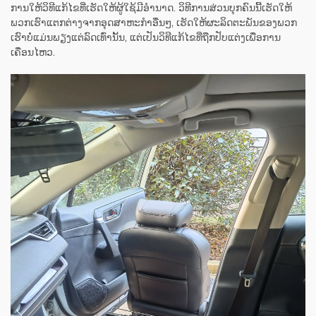
ການໃຫ້ວິທີແກ້ໄຂທີ່ເຮັດໃຫ້ຜູ້ໃຊ້ມີອຳນາດ. ວິທີການສ່ວນບຸກຄົນນີ້ເຮັດໃຫ້
ພວກເຮົາແຕກຕ່າງຈາກອຸດສາຫະກຳອື່ນໆ, ເຮັດໃຫ້ຜະລິດຕະພັນຂອງພວກ
ເຮົາບໍ່ແມ່ນພຽງແຕ່ລົດເທົ່ານັ້ນ, ແຕ່ເປັນວິທີແກ້ໄຂທີ່ຖືກປັບແຕ່ງເພື່ອການ
ເຄື່ອນໄຫວ.