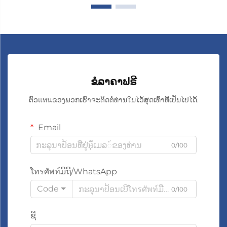
ຂໍລາຄາຟຣີ
ຕົວแทนຂອງພວກເຮົາຈະຕິດຕໍ່ທ່ານໃນໄວ້ສຸດເທົ່າທີ່ເປັນໄປໄດ້.
Email
0/100
ໂทรศัพท์ມືຖື/WhatsApp
Code
0/100
ຊື່