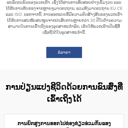
ຜະລິດຕະພັນຂອງພວກເຮົາ, ເຊິ່ງໄດ້ຜ່ານການທົດສອບຢ່າງເຂັ້ມງວດ ແລະ
ໄດ້ຮັບການຮັບຮອງຈາກຫຼາຍໆມາດຕະຖານ, ລວມທັງມາດຕະຖານ EU CE
ແລະ ISO. ນອກຈາກນີ້, ການອອກແບບທີ່ມີຄວາມຄິດສ້າງສັນຂອງພວກເຮົາ
ໄດ້ຮັບການສະໜັບສະໜູນຈາກປະສົບການຫຼາຍກວ່າ 20 ປີໃນດ້ານຄວາມ
ສາມາດໃນການເຂົ້າເຖິງຂອງອຸດສາຫະກຳລົດ, ເຮັດໃຫ້ພວກເຮົາເປັນຊື່ທີ່
ເຊື່ອຖືໄດ້ໃນອຸດສາຫະກຳນີ້.
ຂໍລາຄາ
ການປ່ຽນແປງຊີວິດດ້ວຍການຂົນສົ່ງທີ່
ເຂົ້າເຖິງໄດ້
ການຍົກສູງການອອກໄປທ່ອງທ່ຽວຮ່ວມກັນຂອງ