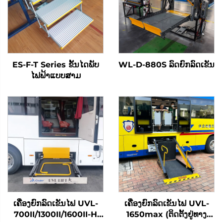
ES-F-T Series ຂັ້ນໄດພັບ
WL-D-880S ລົດຍົກລົດເຂັນ
ໄຟຟ້າແບບສາມ
ເຄື່ອງຍົກລົດເຂັນໄຟ UVL-
ເຄື່ອງຍົກລົດເຂັນໄຟ UVL-
700II/1300II/1600II-H
1650max (ຕິດຕັ້ງຢູ່ທາງ