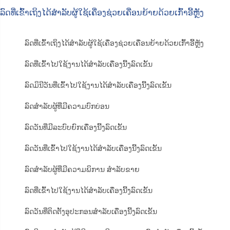
ລົດທີ່ເຂົ້າເຖິງໄດ້ສຳລັບຜູ້ໃຊ້ເຄື່ອງຊ່ວຍເຄື່ອນຍ້າຍດ້ວຍເກົ້າອີ້ຫຼັງ
ລົດທີ່ເຂົ້າເຖິງໄດ້ສຳລັບຜູ້ໃຊ້ເຄື່ອງຊ່ວຍເຄື່ອນຍ້າຍດ້ວຍເກົ້າອີ້ຫຼັງ
ລົດທີ່ເຂົ້າໄປໃຊ້ງານໄດ້ສຳລັບເຄື່ອງນີ້ງລົດເຂັ້ນ
ລົດມິນີວັນທີ່ເຂົ້າໄປໃຊ້ງານໄດ້ສຳລັບເຄື່ອງນີ້ງລົດເຂັ້ນ
ລົດສຳລັບຜູ້ທີ່ມີຄວາມບົກບ່ອນ
ລົດວັນທີ່ມີລະບົບຍົກເຄື່ອງນີ້ງລົດເຂັ້ນ
ລົດວັນທີ່ເຂົ້າໄປໃຊ້ງານໄດ້ສຳລັບເຄື່ອງນີ້ງລົດເຂັ້ນ
ລົດສຳລັບຜູ້ທີ່ມີຄວາມພິການ ສຳລັບຂາຍ
ລົດທີ່ເຂົ້າໄປໃຊ້ງານໄດ້ສຳລັບເຄື່ອງນີ້ງລົດເຂັ້ນ
ລົດວັນທີ່ຕິດຕັ້ງອຸປະກອນສຳລັບເຄື່ອງນີ້ງລົດເຂັ້ນ