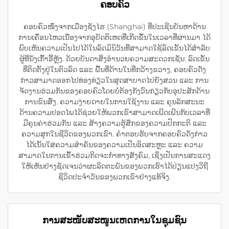
ຄອບຄົວ
ຄອບຄົວໜຶ່ງຈາກເມືອງຊັງໄຮ (Shanghai) ທີ່ປະເຊີນບັນຫາດ້ານ
ການເຄື່ອນໄຫວເນື່ອງຈາກອຸບັດຕິເຫດທີ່ເກີດຂຶ້ນໃນເວລາທີ່ຜ່ານມາ ໄດ້
ພົບເຫັນຄວາມເປັນໄປໄດ້ໃນລົດມິນິວັນທີ່ສາມາດໃຊ້ລົດເຂັ້ນໄດ້ສຳລັບ
ຜູ້ທີ່ນັ່ງເກົ້າອີ້ຫຼັງ. ດ້ວຍບັນດາສິ່ງອຳນວຍຄວາມສະດວກເຊັ່ນ: ລົດເຂັ້ນ
ທີ່ຕິດຕັ້ງຢູ່ໃນຕົວລົດ ແລະ ພື້ນທີ່ດ້ານໃນທີ່ກວ້າງຂວາງ, ຄອບຄົວດັ່ງ
ກ່າວສາມາດອອກໄປທ່ອງທ່ຽວໃນສຸດສາບາດໄປຍັງສວນ ແລະ ການ
ຈັດງານຮ່ວມກັນຂອງຄອບຄົວໂດຍບໍ່ຕ້ອງກັງວົນກ່ຽວກັບອຸປະສັກດ້ານ
ການຂົນສົ່ງ. ຄວາມງ່າຍດາຍໃນການໃຊ້ງານ ແລະ ຄຸນລັກສະນະ
ດ້ານຄວາມປອດໄພໄດ້ຊ່ວຍໃຫ້ພວກເຂົາສາມາດເພີດເພີນກັບເວລາທີ່
ມີຄຸນຄ່າຮ່ວມກັນ ແລະ ສ້າງຄວາມຮູ້ສຶກຂອງຄວາມປົກກະຕິ ແລະ
ຄວາມສຸກໃນຊີວິດຂອງພວກເຂົາ. ຄຳຕອບຮັບຈາກຄອບຄົວດັ່ງກ່າວ
ໄດ້ເນັ້ນໃສ່ຄວາມສຳຄັນຂອງຄວາມເປັນອິດສະຫຼະ ແລະ ຄວາມ
ສາມາດໃນການເຂົ້າຮ່ວມກິດຈະກຳທາງສັງຄົມ, ເຊິ່ງເປັນການສະແດງ
ໃຫ້ເຫັນຢ່າງຊັດເຈນວ່າຜະລິດຕະພັນຂອງພວກເຮົາໄດ້ປ່ຽນແປງວິຖີ
ຊີວິດປະຈຳວັນຂອງພວກເຂົາຢ່າງແທ້ຈິງ.
ການສະໜັບສະໜູນເຫດການໃນຊຸມຊົນ