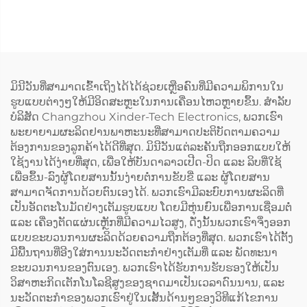
(ໃນທີ່ເກັບສຳພາດ)
ແດນລົດ)
ມິນີວັນທີ່ສາມາດເຂົ້າເຖິງໄດ້ໄດ້ຊ່ວຍເຫຼືອຄົນທີ່ມີຄວາມພິການໃນ
ຮູບແບບຕ່າງໆໃຫ້ມີອິດສະຫຼະໃນການເຄື່ອນໄຫວຫຼາຍຂຶ້ນ. ສຳລັບ
ບໍລິສັດ Changzhou Xinder-Tech Electronics, ພວກເຮົາ
ພະຍາຍາມຜະລິດຢານພາຫະນະທີ່ສາມາດປະຕິບັດຕາມຄວາມ
ຕ້ອງການຂອງລູກຄ້າໄດ້ດີທີ່ສຸດ. ມິນີວັນແຕ່ລະຄັນຖືກອອກແບບໃຫ້
ໃຊ້ງານໄດ້ງ່າຍທີ່ສຸດ, ເພື່ອໃຫ້ບັນດາລາວເປີດ-ປິດ ແລະ ລິບທີ່ໃຊ້
ເພື່ອຂຶ້ນ-ລົງຜູ້ໂດຍສານນັ້ນງ່າຍຕໍ່ການຂັບຂີ່ ແລະ ຜູ້ໂດຍສານ
ສາມາດຈັດການດ້ວຍຕົນເອງໄດ້. ພວກເຮົາມີລະບົບການຜະລິດທີ່
ເປັນອັດຕະໂນມັດຢ່າງເຕັມຮູບແບບ ໂດຍມີຫຸ່ນຍົນເພື່ອການເຊື່ອມຕໍ່
ແລະ ເຄື່ອງຕັດແຜ່ນເຫຼັກທີ່ມີຄວາມໄວສູງ, ດັ່ງນັ້ນພວກເຮົາຈຶ່ງອອກ
ແບບຂະບວນການຜະລິດດ້ວຍຄວາມຖືກຕ້ອງທີ່ສຸດ. ພວກເຮົາໄດ້ຕັ້ງ
ມີພື້ນຖານທີ່ອີງໃສ່ການນະວັດຕະກຳຢ່າງເຕັມທີ່ ແລະ ພັດທະນາ
ຂະບວນການຂອງຕົນເອງ. ພວກເຮົາໄດ້ຮັບການຮັບຮອງໃຫ້ເປັນ
ວິສາຫະກິດເຕັກໂນໂລຊີສູງຂອງຊາດມາເປັນເວລາດົນນານ, ແລະ
ນະວັດຕະກຳຂອງພວກເຮົາຢູ່ໃນເສັ້ນດ້ານໆຂອງວິທີແກ້ໄຂການ