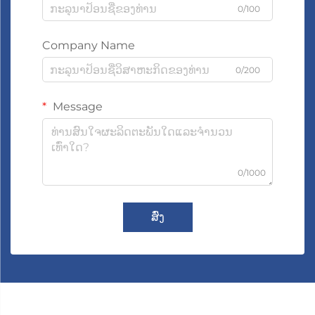
0/100
Company Name
0/200
Message
0/1000
ສົ່ງ