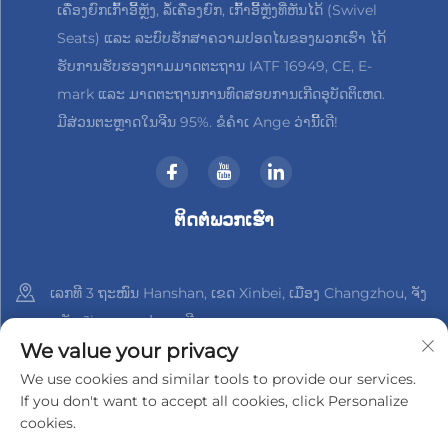
ເຄື່ອງຍົກເກົ້າອີ້ຫຼັງ, ລໍ້ເຄື່ອງຍົກ, ເກົ້າອີ້ຫຼັງທີ່ຫັນໄດ້ (Swivel
Seats) ແລະ ລະບົບຮັກສາຄວາມປອດໄພຂອງພວກເຮົາ ໄດ້
ຮັບການຮັບຮອງຕາມມາດຕະຖານ IATF 16949, CE, E-
mark ແລະ ມາດຕະຖານການທົດສອບການເກີດອຸບັດຕິເຫດ.
ມີສ່ວນຕະຫຼາດໃນຈີນ 95%. ຂໍຄຳເ Ange ວ່ານີ້ເດີ!
ຕິດຕໍ່ພວກເຮົາ
ເລກທີ 3 ຖະໜົນ Hanshan, ເຂດ Xinbei, ເມືອງ Changzhou, ຈັງ
ຫວັດ Jiangsu, ປະເທດຈີນ
We value your privacy
+86-18961288218
We use cookies and similar tools to provide our services.
If you don't want to accept all cookies, click Personalize
[email protected]
cookies.