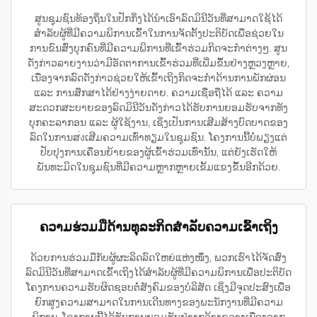
ສູນຊຸມຊົນທ້ອງຖິ່ນໃນປັກກິ່ງໄດ້ນຳເອົາລົດມິນີວັນທີ່ສາມາດໃຊ້ໄດ້
ສຳລັບຜູ້ທີ່ມີຄວາມພິການເຂົ້າໃນການຈັດຕັ້ງປະຕິບັດເພື່ອຊ່ວຍໃນ
ການຂົນສົ່ງບຸກຄົນທີ່ມີຄວາມພິການທີ່ເຂົ້າຮ່ວມກິດຈະກຳຕ່າງໆ. ສູນ
ດັ່ງກ່າວລາຍງານວ່າມີອັດຕາການເຂົ້າຮ່ວມທີ່ເພີ່ມຂຶ້ນຢ່າງຫຼວງຫຼາຍ,
ເນື່ອງຈາກລົດດັ່ງກ່າວຊ່ວຍໃຫ້ເຂົ້າເຖິງກິດຈະກຳດ້ານການພັກຜ່ອນ
ແລະ ການສຶກສາໄດ້ຢ່າງງ່າຍດາຍ. ຄວາມເຊື່ອຖືໄດ້ ແລະ ຄວາມ
ສະດວກສະບາຍຂອງລົດມິນີວັນດັ່ງກ່າວໄດ້ຮັບການຍອມຮັບຈາກທັງ
ບຸກຄະລາກອນ ແລະ ຜູ້ໃຊ້ງານ, ເຊິ່ງເປັນການເສີມສ້າງບົດບາດຂອງ
ລົດໃນການສ่งເສີມຄວາມເທົ່າທຽມໃນຊຸມຊົນ. ໂຄງການນີ້ບໍ່ພຽງແຕ່
ປັບປຸງການເຄື່ອນຍ້າຍຂອງຜູ້ເຂົ້າຮ່ວມເທົ່ານັ້ນ, ແຕ່ຍັງເຮັດໃຫ້
ພັນທະມິດໃນຊຸມຊົນທີ່ມີຄວາມຫຼາກຫຼາຍເຂັ້ມແຂງຂຶ້ນອີກດ້ວຍ.
ຄວາມຮ່ວມມືດ້ານທຸລະກິດສຳລັບຄວາມເຂົ້າເຖິງ
ດ້ວຍການຮ່ວມມືກັບຜູ້ຜະລິດລົດໃຫຍ່ແຫ່ງໜຶ່ງ, ພວກເຮົາໄດ້ຈັດສົ່ງ
ລົດມິນີວັນທີ່ສາມາດເຂົ້າເຖິງໄດ້ສຳລັບຜູ້ທີ່ມີຄວາມພິການເພື່ອປະຕິບັດ
ໂຄງການຄວາມຮັບຜິດຊອບຕໍ່ສັງຄົມຂອງບໍລິສັດ ເຊິ່ງມີຈຸດປະສົງເພື່ອ
ຍົກສູງຄວາມສາມາດໃນການເດີນທາງຂອງພະນັກງານທີ່ມີຄວາມ