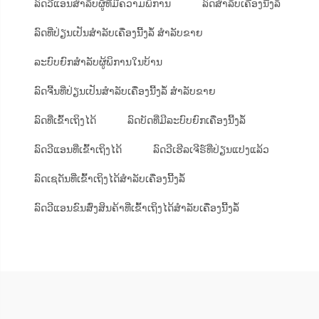
ລົດວີແອນສຳລັບຜູ້ທີ່ມີຄວາມພິການ
ລົດສຳລັບເຄື່ອງນີ້ງລໍ້
ລົດທີ່ປ່ຽນເປັນສຳລັບເຄື່ອງນີ້ງລໍ້ ສຳລັບຂາຍ
ລະບົບຍົກສຳລັບຜູ້ພິການໃນບ້ານ
ລົດຈີ້ນທີ່ປ່ຽນເປັນສຳລັບເຄື່ອງນີ້ງລໍ້ ສຳລັບຂາຍ
ລົດທີ່ເຂົ້າເຖິງໄດ້
ລົດບັດທີ່ມີລະບົບຍົກເຄື່ອງນີ້ງລໍ້
ລົດວີແອນທີ່ເຂົ້າເຖິງໄດ້
ລົດວີເຮີລເຈີຣ໌ທີ່ປ່ຽນແປງແລ້ວ
ລົດເຊດັນທີ່ເຂົ້າເຖິງໄດ້ສຳລັບເຄື່ອງນີ້ງລໍ້
ລົດວີແອນຂົນສົ່ງສິນຄ້າທີ່ເຂົ້າເຖິງໄດ້ສຳລັບເຄື່ອງນີ້ງລໍ້