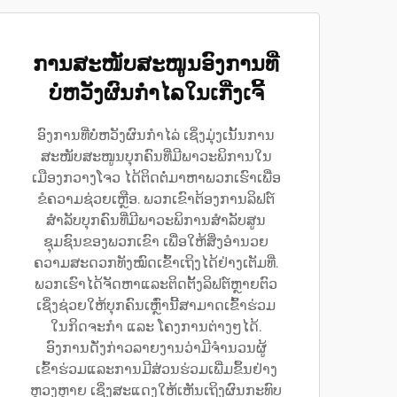
ການສະໜັບສະໜູນອົງການທີ່
ບໍ່ຫວັງຜົນກຳໄລໃນເກີ່ງເຈີ້
ອົງການທີ່ບໍ່ຫວັງຜົນກຳໄລ່ ເຊິ່ງມຸ່ງເນັ້ນການ
ສະໜັບສະໜູນບຸກຄົນທີ່ມີພາວະພິການໃນ
ເມືອງກວາງໂຈວ ໄດ້ຕິດຕໍ່ມາຫາພວກເຮົາເພື່ອ
ຂໍຄວາມຊ່ວຍເຫຼືອ. ພວກເຂົາຕ້ອງການລິຟຕ໌
ສຳລັບບຸກຄົນທີ່ມີພາວະພິການສຳລັບສູນ
ຊຸມຊົນຂອງພວກເຂົາ ເພື່ອໃຫ້ສິ່ງອຳນວຍ
ຄວາມສະດວກທັງໝົດເຂົ້າເຖິງໄດ້ຢ່າງເຕັມທີ່.
ພວກເຮົາໄດ້ຈັດຫາແລະຕິດຕັ້ງລິຟຕ໌ຫຼາຍຕົວ
ເຊິ່ງຊ່ວຍໃຫ້ບຸກຄົນເຫຼົ່ານີ້ສາມາດເຂົ້າຮ່ວມ
ໃນກິດຈະກຳ ແລະ ໂຄງການຕ່າງໆໄດ້.
ອົງການດັ່ງກ່າວລາຍງານວ່າມີຈຳນວນຜູ້
ເຂົ້າຮ່ວມແລະການມີສ່ວນຮ່ວມເພີ່ມຂຶ້ນຢ່າງ
ຫຼວງຫຼາຍ ເຊິ່ງສະແດງໃຫ້ເຫັນເຖິງຜົນກະທົບ