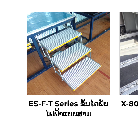
ES-F-T Series ຂັ້ນໄດພັບ
X-804
ໄຟຟ້າແບບສາມ