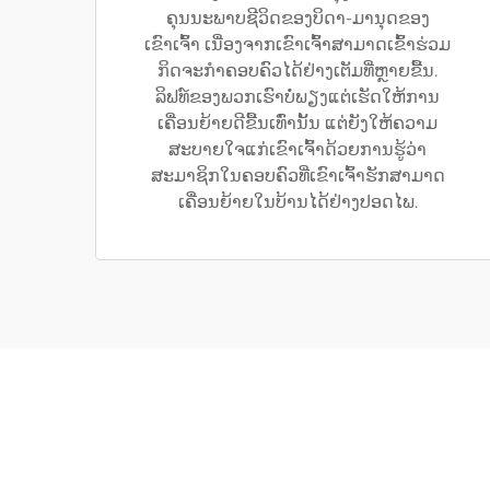
ຄຸນນະພາບຊີວິດຂອງບິດາ-ມານຸດຂອງ
ເຂົາເຈົ້າ ເນື່ອງຈາກເຂົາເຈົ້າສາມາດເຂົ້າຮ່ວມ
ກິດຈະກຳຄອບຄົວໄດ້ຢ່າງເຕັມທີ່ຫຼາຍຂື້ນ.
ລິຟທ໌ຂອງພວກເຮົາບໍ່ພຽງແຕ່ເຮັດໃຫ້ການ
ເຄື່ອນຍ້າຍດີຂື້ນເທົ່ານັ້ນ ແຕ່ຍັງໃຫ້ຄວາມ
ສະບາຍໃຈແກ່ເຂົາເຈົ້າດ້ວຍການຮູ້ວ່າ
ສະມາຊິກໃນຄອບຄົວທີ່ເຂົາເຈົ້າຮັກສາມາດ
ເຄື່ອນຍ້າຍໃນບ້ານໄດ້ຢ່າງປອດໄພ.