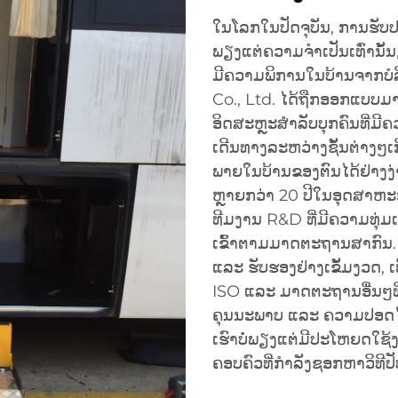
ໃນໂລກໃນປັດຈຸບັນ, ການຮັບປະ
ພຽງແຕ່ຄວາມຈຳເປັນເທົ່ານັ້ນ, 
ມີຄວາມພິການໃນບ້ານຈາກບໍ
Co., Ltd. ໄດ້ຖືກອອກແບບມ
ອິດສະຫຼະສຳລັບບຸກຄົນທີ່ມີ
ເດີນທາງລະຫວ່າງຊັ້ນຕ່າງໆເກ
ພາຍໃນບ້ານຂອງຕົນໄດ້ຢ່າງງ
ຫຼາຍກວ່າ 20 ປີໃນອຸດສາຫະກ
ທີມງານ R&D ທີ່ມີຄວາມທຸ່ມເ
ເຂົ້າຕາມມາດຕະຖານສາກົນ.
ແລະ ຮັບຮອງຢ່າງເຂັ້ມງວດ,
ISO ແລະ ມາດຕະຖານອື່ນໆທີ່
ຄຸນນະພາບ ແລະ ຄວາມປອດໄພເ
ເຮົາບໍ່ພຽງແຕ່ມີປະໂຫຍດໃຊ້ງານ
ຄອບຄົວທີ່ກຳລັງຊອກຫາວິທີ