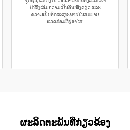
ຊຸມຊົນ, ແສດງໃຫ້ເຫັນວ່າລິຟຕ໌ຂອງພວກເຮົາ
ໄດ້ສົ່ງເສີມຄວາມເປັນອັນໜຶ່ງດຽວ ແລະ
ຄວາມເປັນອິດສະຫຼະພາບໃນສະພາບ
ແວດລ້ອມທີ່ຢູ່ອາໄສ.
ຜະລິດຕະພັນທີ່ກ່ຽວຂ້ອງ