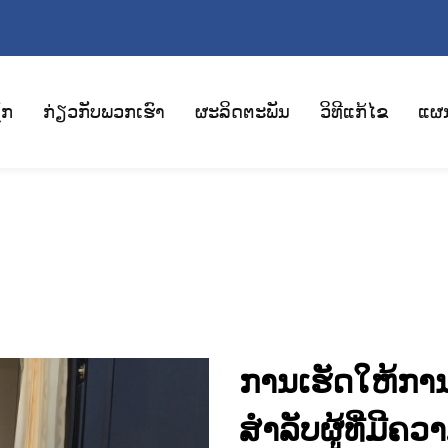
ັກ
ກ່ຽວກັບພວກເຮົາ
ຜະລິດຕະພັນ
ວິທີແກ້ໄຂ
ແຜ
ການເຮັດໃຫ້ການເຂ
ສຳລັບຜູ້ທີ່ມີຄ