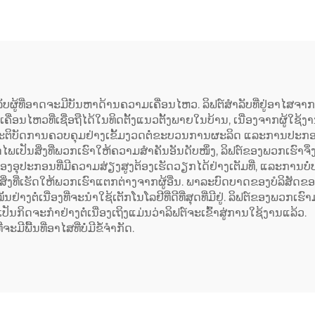
ສຳລັບຜູ້ທີ່ອາດຈະມີບັນຫາດ້ານຄວາມເຄື່ອນໄຫວ. ລິຟຕ໌ສຳລັບທີ່ຢູ່ອາໄ
ອນໄຫວທີ່ເຊື່ອຖືໄດ້ໃນທິດຕັ້ງແນວຕັ້ງພາຍໃນບ້ານ, ເນື່ອງຈາກຜູ້ໃຊ້
າປະຕິບັດການຄວບຄຸມຢ່າງເຂັ້ມງວດຕໍ່ຂະບວນການຜະລິດ ແລະການປະກອບລ
ັນສິ່ງທີ່ພວກເຮົາໃຫ້ຄວາມສຳຄັນອັນດັບໜຶ່ງ, ລິຟຕ໌ຂອງພວກເຮົາຈຶ
ອງອຸປະກອນທີ່ມີຄວາມສ່ຽງສູງຕ້ອງເຮັດວຽກໄດ້ຢ່າງເຕັມທີ່, ແລະການບໍ
ສິ່ງທີ່ເຮັດໃຫ້ພວກເຮົາແຕກຕ່າງຈາກຜູ້ອື່ນ. ພາລະບົດບາດຂອງບໍລິສັດຂ
ໝັ້ນຢ່າງຕໍ່ເນື່ອງທີ່ຈະນຳໃຊ້ເຕັກໂນໂລຢີທີ່ດີທີ່ສຸດທີ່ມີຢູ່. ລິຟຕ໌
ັນກິດຈະກຳຢ່າງຕໍ່ເນື່ອງເຖິງແມ່ນວ່າລິຟຕ໌ຈະເຂົ້າສູ່ການໃຊ້ງານແລ້ວ.
ມີພື້ນທີ່ອາໄສທີ່ບໍ່ມີຂໍ້ຈຳກັດ.