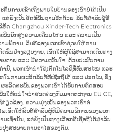
ກັນການເຂົ້າເຖິງພາຍໃນບ້ານຂອງເຮົາບໍ່ໄດ້ເປັນ
ແຕ່ຍັງເປັນສິດທິພື້ນຖານອີກດ້ວຍ. ລິບຕ໌ສຳລັບຜູ້ທີ່
ລິສັດ Changzhou Xinder-Tech Electronics
າເພື່ອຍົກສູງຄວາມເຄື່ອນໄຫວ ແລະ ຄວາມເປັນ
ຄວາມພິການ. ລິບຕ໌ຂອງພວກເຮົາຊ່ວຍໃຫ້ການ
ີດຂຶ້ນຢ່າງລຽບງ່າຍ, ເຮັດໃຫ້ຜູ້ໃຊ້ສາມາດເດີນທາງ
່າຍດາຍ ແລະ ມີຄວາມໝັ້ນໃຈ. ດ້ວຍປະສົບການ
ຳນີ້, ພວກເຮົານຳໃຊ້ເຕັກໂນໂລຊີທີ່ທັນສະໄໝ ແລະ
ທໃນການຜະລິດລິບຕ໌ທີ່ເຊື່ອຖືໄດ້ ແລະ ປອດໄພ, ຊຶ່ງ
 ຜະລິດຕະພັນຂອງພວກເຮົາໄດ້ຮັບການທົດສອບ
 ເພື່ອໃຫ້ແນ່ໃຈວ່າສອດຄ່ອງກັບມາດຕະຖານ EU CE,
ກ່ຽວຂ້ອງ. ຄວາມມຸ່ງໝັ້ນຂອງພວກເຮົາຕໍ່
ຮັດໃຫ້ລິບຕ໌ສຳລັບຜູ້ທີ່ມີຄວາມພິການຂອງພວກ
ເທົ່ານັ້ນ, ແຕ່ຍັງເປັນທາງເລືອກທີ່ເຊື່ອຖືໄດ້ສຳລັບ
ປັບປຸງສະພາບການອາໄສຂອງຕົນ.