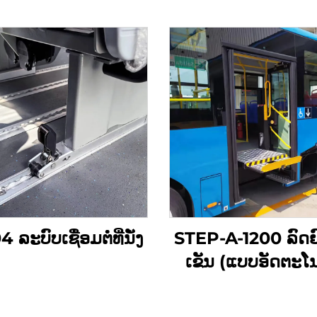
 ລະບົບເຊື່ອມຕໍ່ທີ່ນັ່ງ
STEP-A-1200 ລົດຍ
ເຂັນ (ແບບອັດຕະໂ
ທັງໝົດ)