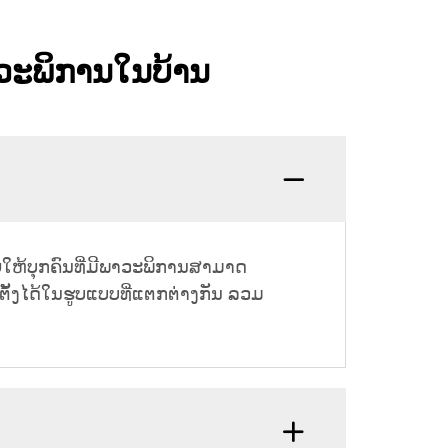
ພາວະພິການໃນບ້ານ
ວຍໃຫ້ບຸກຄົນທີ່ມີພາວະພິການສາມາດ
ດຕັ້ງໄດ້ໃນຮູບແບບທີ່ແຕກຕ່າງກັນ ລວມ