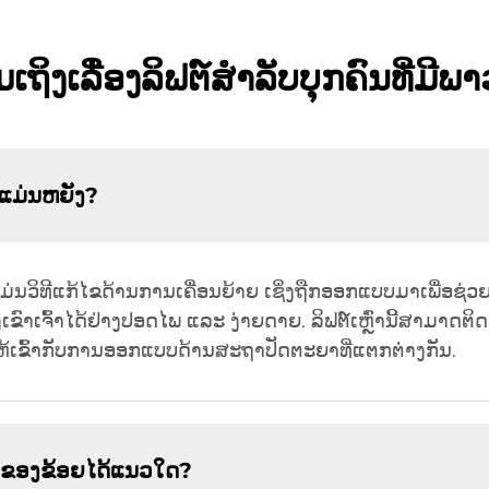
ເຖິງເລື່ອງລິຟຕ໌ສຳລັບບຸກຄົນທີ່ມີ
ນແມ່ນຫຍັງ?
ມ່ນວິທີແກ້ໄຂດ້ານການເຄື່ອນຍ້າຍ ເຊິ່ງຖືກອອກແບບມາເພື່ອຊ່
ຂົາເຈົ້າໄດ້ຢ່າງປອດໄພ ແລະ ງ່າຍດາຍ. ລິຟຕ໌ເຫຼົ່ານີ້ສາມາດຕິ
ື່ອໃຫ້ເຂົ້າກັບການອອກແບບດ້ານສະຖາປັດຕະຍາທີ່ແຕກຕ່າງກັນ.
ານຂອງຂ້ອຍໄດ້ແນວໃດ?