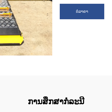
ຂໍລາຄາ
ການສຶກສາກໍລະນີ