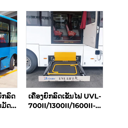
ົກລົດ
ເຄື່ອງຍົກລົດເຂັນໄຟ UVL-
ນມັດ
700II/1300II/1600II-H
(ໃນທີ່ເກັບສຳພາດ)