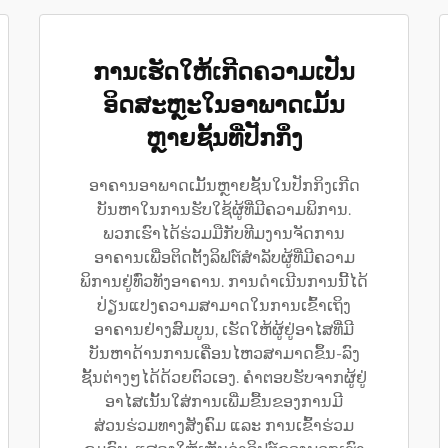
ການເຮັດໃຫ້ເກີດຄວາມເປັນ
ອິດສະຫຼະໃນອາພາດເມັ້ນ
ຫຼາຍຊັ້ນທີ່ປັກກິ່ງ
ອາຄານອາພາດເມັ້ນຫຼາຍຊັ້ນໃນປັກກິງເກີດ
ບັນຫາໃນການຮັບໃຊ້ຜູ້ທີ່ມີຄວາມພິການ.
ພວກເຮົາໄດ້ຮ່ວມມືກັບທີມງານຈັດການ
ອາຄານເພື່ອຕິດຕັ້ງລິຟຕ໌ສຳລັບຜູ້ທີ່ມີຄວາມ
ພິການຢູ່ທົ່ວທັງອາຄານ. ການດຳເນີນການນີ້ໄດ້
ປ່ຽນແປງຄວາມສາມາດໃນການເຂົ້າເຖິງ
ອາຄານຢ່າງສົມບູນ, ເຮັດໃຫ້ຜູ້ຢູ່ອາໄສທີ່ມີ
ບັນຫາດ້ານການເຄື່ອນໄຫວສາມາດຂຶ້ນ-ລົງ
ຊັ້ນຕ່າງໆໄດ້ດ້ວຍຕົວເອງ. ຄຳຕອບຮັບຈາກຜູ້ຢູ່
ອາໄສເນັ້ນໃສ່ການເພີ່ມຂື້ນຂອງການມີ
ສ່ວນຮ່ວມທາງສັງຄົມ ແລະ ການເຂົ້າຮ່ວມ