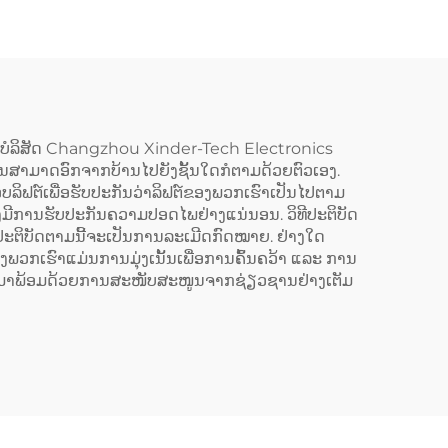
ສຈາກບໍລິສັດ Changzhou Xinder-Tech Electronics
ງານສາມາດອົກຈາກບ້ານໄປຍັງຊັ້ນໃດກໍຕາມດ້ວຍຕົວເອງ.
ິຟຕ໌ເພື່ອຮັບປະກັນວ່າລິຟຕ໌ຂອງພວກເຮົາເປັນໄປຕາມ
່ງມີການຮັບປະກັນຄວາມປອດໄພຢ່າງແນ່ນອນ. ວິທີປະຕິບັດ
່ປະຕິບັດຕາມນີ້ຈະເປັນການລະເມີດກົດໝາຍ. ຢ່າງໃດ
ອງພວກເຮົາແມ່ນການມຸ່ງເນັ້ນເພື່ອການຄົ້ນຄວ້າ ແລະ ການ
ຂອງພວກເຮົາມາພ້ອມດ້ວຍການສະໜັບສະໜູນຈາກຊ່ຽວຊານຢ່າງເຕັມ