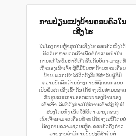
ການປ່ຽນແປງບ້ານຄອບຄົວໃນ
ເຊີງໄຮ
ໃນໂຄງການຫຼ້າສຸດໃນເຊີງໄຮ ຄອບຄົວໜຶ່ງໄດ້
ຕິດຕໍ່ມາຫາພວກເຮົາເພື່ອຂໍຄຳແນະນຳໃນ
ການແກ້ໄຂບັນຫາທີ່ເກີດຂື້ນກັບບິດາ-ມານຸດທີ່
ເຖົ້າຂອງເຂົາເຈົ້າ ຜູ້ທີ່ມີບັນຫາດ້ານການເຄື່ອນ
ຍ້າຍ. ພວກເຮົາໄດ້ຕິດຕັ້ງລິຟທ໌ສຳລັບຜູ້ທີ່ມີ
ຄວາມບົກລົກດ້ານຮ່າງກາຍທີ່ຖືກອອກແບບ
ເປັນພິເສດ ເຊິ່ງເຂົ້າກັນໄດ້ຢ່າງເປັນທຳມະຊາດ
ກັບຮູບແບບການອອກແບບຂອງບ້ານຂອງ
ເຂົາເຈົ້າ. ລິຟທ໌ດັ່ງກ່າວໃຫ້ການເຂົ້າເຖິງຊັ້ນທີ
ສອງໂດຍກົງ ເຮັດໃຫ້ບິດາ-ມານຸດຂອງ
ເຂົາເຈົ້າສາມາດເຄື່ອນຍ້າຍໄດ້ຢ່າງເສຣີໂດຍບໍ່
ຕ້ອງການຄວາມຊ່ວຍເຫຼືອ. ຄອບຄົວດັ່ງກ່າວ
ລາຍງານວ່າມີການປັບປຸງທີ່ສຳຄັນຕໍ່