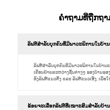
ຄຳຖາມທີ່ຖືກຖາມ
ລິຟຕ໌ສຳລັບບຸກຄົນທີ່ມີພາວະພິການໃນບ້າ
ລິຟຕ໌ສຳລັບບຸກຄົນທີ່ມີພາວະພິການໃນບ້ານແ
ເຄື່ອນຍ້າຍລະຫວ່າງຊັ້ນຕ່າງໆ ຂອງບ້ານຂອງເ
ທັງລິຟຕ໌ແນວຕັ້ງ ແລະ ລິຟຕ໌ແນວເອີ້ງ, ເພ
ຂ້ອຍຈະເລືອກລິຟຕ໌ທີ່ເໝາະສົມສຳລັບບ້