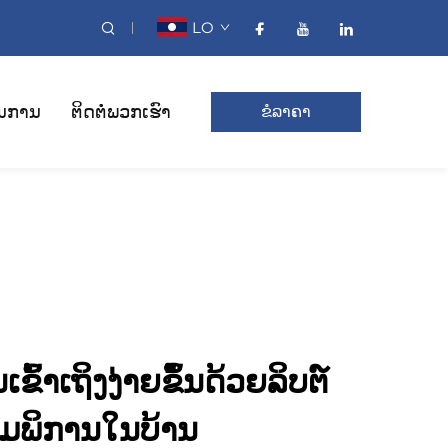
LO
ນການ
ຕິດຕໍ່ພວກເຮົາ
ຂໍລາຄາ
ົ້າເຖິງງ່າຍຂຶ້ນດ້ວຍລິບຕ໌
ວາມພິການໃນບ້ານ