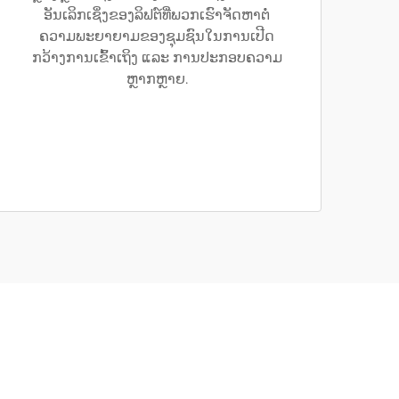
ອັນເລິກເຊິ່ງຂອງລິຟຕ໌ທີ່ພວກເຮົາຈັດຫາຕໍ່
ຄວາມພະຍາຍາມຂອງຊຸມຊົນໃນການເປີດ
ກວ້າງການເຂົ້າເຖິງ ແລະ ການປະກອບຄວາມ
ຫຼາກຫຼາຍ.