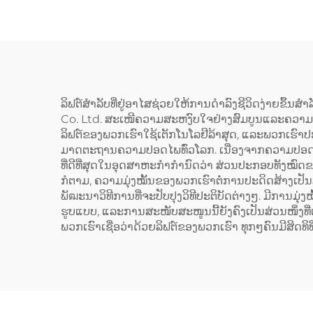
ລິຟຕ໌ສຳລັບທີ່ຢູ່ອາໄສຊ່ວຍໃຫ້ການດຳລົງຊີວິດງ່າຍຂຶ້ນ
Co. Ltd. ສະເໜີຄວາມສະຫງົບໃຈຢ່າງສົມບູນແລະຄວາມເຄື່
ລິຟຕ໌ຂອງພວກເຮົາໃຊ້ເຕັກໂນໂລຢີລ້າສຸດ, ແລະພວກເຮົ
ມາດຕະຖານຄວາມປອດໄພທົ່ວໂລກ. ເນື່ອງຈາກຄວາມປອດໄພເປ
ທີ່ດີທີ່ສຸດໃນອຸດສາຫະກຳກຳນົດວ່າ ສ່ວນປະກອບທັງໝົດຂ
ກໍຕາມ, ຄວາມມຸ່ງໝັ້ນຂອງພວກເຮົາຕໍ່ການປະດິດສ້າງເປັນ
ພັฒະນາວິທີການທີ່ຈະປັບປຸງວິທີປະຕິບັດຕ່າງໆ. ມີການມຸ່ງ
ຮູບແບບ, ແລະການສະໜັບສະໜູນນີ້ຍັງຄົງເປັນສ່ວນໜຶ່ງທີ່ເປ
ພວກເຮົາເຊື່ອວ່າດ້ວຍລິຟຕ໌ຂອງພວກເຮົາ ທຸກໆຄົນມີສິດທິທີ່ຈະ