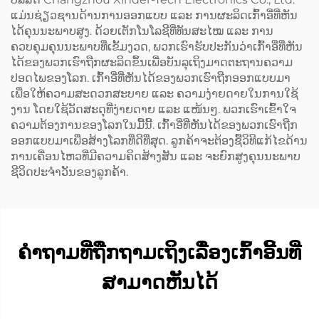
ແມ່ນຊ່ຽວຊານດ້ານການອອກແບບ ແລະ ການຜະລິດເກົ້າອີ່ທີ່ຫັນ
ໄດ້ຄຸນນະພາບສູງ. ດ້ວຍເຕັກໂນໂລຊີທີ່ທັນສະໄໝ ແລະ ການ
ຄວບຄຸມຄຸນນະພາບທີ່ເຂັ້ມງວດ, ພວກເຮົາຮັບປະກັນວ່າເກົ້າອີ່ທີ່ຫັນ
ໄດ້ຂອງພວກເຮົາຖືກຜະລິດຂຶ້ນເພື່ອບັນລຸເຖິງມາດຕະຖານຄວາມ
ປອດໄພຂອງໂລກ. ເກົ້າອີ່ທີ່ຫັນໄດ້ຂອງພວກເຮົາຖືກອອກແບບມາ
ເພື່ອໃຫ້ຄວາມສະດວກສະບາຍ ແລະ ຄວາມງ່າຍດາຍໃນການໃຊ້
ງານ ໂດຍໃຊ້ວັດສະດຸທີ່ງ່າຍດາຍ ແລະ ແໜ້ນໆ. ພວກເຮົາເຂົ້າໃຈ
ຄວາມຕ້ອງການຂອງໂລກໃນມື້ນີ້. ເກົ້າອີ່ທີ່ຫັນໄດ້ຂອງພວກເຮົາຖືກ
ອອກແບບມາເພື່ອສ້າງໂລກທີ່ດີທີ່ສຸດ. ລູກຄ້າຈະຕ້ອງຊື້ວິທີແກ້ໄຂດ້ານ
ການເຄື່ອນໄຫວທີ່ມີຄວາມຄິດສ້າງສັນ ແລະ ຈະຍົກສູງຄຸນນະພາບ
ຊີວິດປະຈຳວັນຂອງລູກຄ້າ.
ຄຳຖາມທີ່ຖືກຖາມເຖິງເລື່ອງເກົ້າອີ້ນທີ່
ສາມາດຫັນໄດ້