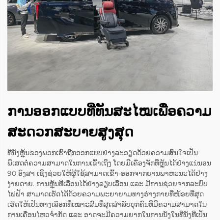
ການອອກແບບທີ່ທັນສະໄໝເພື່ອຄວາມ
ສະດວກສະບາຍສູງສຸດ
ທີ່ນັ່ງຫຼຸ້ນຂອງພວກເຮົາຖືກອອກແບບຢ່າງລະອຽດດ້ວຍຄວາມສົນໃຈເປັນ
ພິເສດຕໍ່ຄວາມສາມາດໃນການເຂົ້າເຖິງ ໂດຍມີເຄື່ອງຈັກທີ່ຫຼຸ້ນໄດ້ຢ່າງແນ່ນອນ
90 ອົງສາ ເຊິ່ງຊ່ວຍໃຫ້ຜູ້ໃຊ້ສາມາດເຂົ້າ-ອອກຈາກຍານພາຫະນະໄດ້ຢ່າງ
ງ່າຍດາຍ. ການຫຼຸ້ນທີ່ເລືອນໄດ້ຢ່າງລຽບເລືອນ ແລະ ມີການຊ່ວຍຈາກລະບົບ
ໄຟຟ້າ ສາມາດເຮັດໄດ້ດ້ວຍຄວາມພະຍາຍາມທາງຮ່າງກາຍທີ່ໜ້ອຍທີ່ສຸດ
ເຮັດໃຫ້ເປັນທາງເລືອກທີ່ເໝາະສົມທີ່ສຸດສຳລັບບຸກຄົນທີ່ມີຄວາມສາມາດໃນ
ການເຄື່ອນໄຫວຈຳກັດ ແລະ ອາດຈະມີຄວາມຍາກໃນການນັ່ງໃນທີ່ນັ່ງທີ່ເປັນ