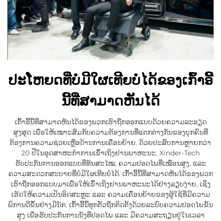
ປະໂຫຍດທີ່ບໍ່ມີໃຜເທີຍບໍ່ໄດ້ຂອງເກົ້າອີ້
ນີ້ທີ່ສາມາດຫັນໄດ້
ເກົ້າອີ້ນີ້ທີ່ສາມາດຫັນໄດ້ຂອງພວກເຮົາຖືກອອກແບບດ້ວຍຄວາມລະອຽດ
ສູງສຸດ ເພື່ອໃຫ້ເໝາະສົມກັບຄວາມຕ້ອງການທີ່ແຕກຕ່າງກັນຂອງບຸກຄົນທີ່
ຕ້ອງການຄວາມຊ່ວຍເຫຼືອດ້ານການເຄື່ອນຍ້າຍ. ດ້ວຍປະສົບການຫຼາຍກວ່າ
20 ປີໃນອຸດສາຫະກຳການເຂົ້າເຖິງຢານພາຫະນະ, Xinder-Tech
ຮັບປະກັນການອອກແບບທີ່ທັນສະໄໝ, ຄວາມປອດໄພທີ່ເໝືອນສູງ, ແລະ
ຄວາມສະດວກສະບາຍທີ່ບໍ່ມີໃຜເທີຍບໍ່ໄດ້. ເກົ້າອີ້ນີ້ທີ່ສາມາດຫັນໄດ້ຂອງພວກ
ເຮົາຖືກອອກແບບມາເພື່ອໃຫ້ເຂົ້າເຖິງຢານພາຫະນະໄດ້ຢ່າງລຽບງ່າຍ, ເຊິ່ງ
ເຮັດໃຫ້ຄວາມເປັນອິດສະຫຼະ ແລະ ຄວາມເຄື່ອນຍ້າຍຂອງຜູ້ໃຊ້ທີ່ມີຄວາມ
ພິການດີຂຶ້ນຢ່າງມີນັກ. ເກົ້າອີ້ນີ້ທຸກຕັ້ວຖືກຕິດຕັ້ງດ້ວຍລະບົບຄວາມປອດໄພຂັ້ນ
ສູງ ເພື່ອຮັບປະກັນການນັ່ງທີ່ປອດໄພ ແລະ ມີຄວາມສະຖຽນຢູ່ໃນເວລາ