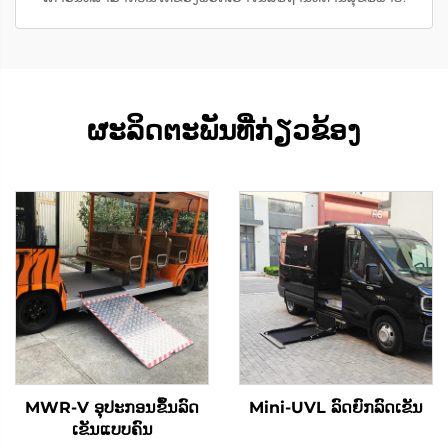
ຜະລິດຕະພັນທີ່ກ່ຽວຂ້ອງ
MWR-V ອຸປະກອນຂຶ້ນລົດ
Mini-UVL ລົດຍົກລົດເຂັນ
ເຂັນແບບຄົນ