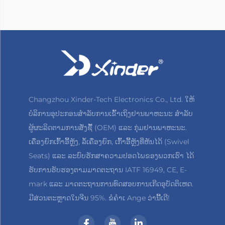
Changzhou Xinder-Tech Electronics Co., Ltd. ໃຫ້
ບໍລິການອຸປະກອນສຳລັບການເຂົ້າເຖິງຢານພາຫະນະ ສຳລັບ
ຜູ້ຜະລິດຕາມການສັ່ງຊື້ (OEM) ແລະ ກຸ່ມຢານພາຫະນະ.
ເຄື່ອງຍົກເກົ້າອີ້ຫຼັງ, ລໍ້ເຄື່ອງຍົກ, ເກົ້າອີ້ຫຼັງທີ່ຫັນໄດ້ (Swivel
Seats) ແລະ ລະບົບຮັກສາຄວາມປອດໄພຂອງພວກເຮົາ ໄດ້
ຮັບການຮັບຮອງຕາມມາດຕະຖານ IATF 16949, CE, E-
mark ແລະ ມາດຕະຖານການທົດສອບການເກີດອຸບັດຕິເຫດ.
ມີສ່ວນຕະຫຼາດໃນຈີນ 95%. ຂໍຄຳເ Ange ວ່ານີ້ເດີ!