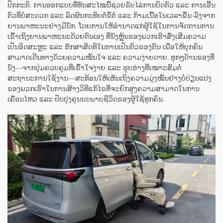
ປົກກະຕິ. ການອອກແບບທີ່ທັນສະໄໝນີ້ຊ່ວຍຂັບໄລ່ການບິດຕົວ ແລະ ການເອີ້ນ
ຕົວທີ່ບໍ່ສະດວກ ແລະ ລົດຜົນກະທົບຕໍ່ຂໍ້ຕໍ່ ແລະ ກ້າມເນື້ອໃນເວລາຂຶ້ນ-ລົງຈາກ
ຍານພາຫະນະຢ່າງມີນັກ. ໂດຍການໃຫ້ອຳນາດແກ່ຜູ້ໃຊ້ໃນການຈັດການການ
ເຂົ້າເຖິງຍານພາຫະນະດ້ວຍຕົນເອງ ທີ່ນັ່ງຫຼຸ້ນຂອງພວກເຮົາສົ່ງເສີມຄວາມ
ເປັນອິດສະຫຼະ ແລະ ຮັກສາສິດທິໃນການເປັນຕົວຂອງຕົນ ເພື່ອໃຫ້ບຸກຄົນ
ສາມາດເດີນທາງດ້ວຍຄວາມໝັ້ນໃຈ ແລະ ຄວາມງ່າຍດາຍ. ທຸກໆດ້ານຂອງທີ່
ນັ່ງ—ຈາກປຸ່ມຄວບຄຸມທີ່ເຂົ້າໃຈງ່າຍ ແລະ ຮູບຮ່າງທີ່ເໝາະສົມຕໍ່
ສະຖານະການໃຊ້ງານ—ສະທ້ອນໃຫ້ເຫັນເຖິງຄວາມມຸ່ງໝັ້ນຢ່າງບໍ່ປ່ຽນແປງ
ຂອງພວກເຮົາໃນການສ້າງວິທີແກ້ໄຂທີ່ຈະຍົກສູງຄວາມສາມາດໃນການ
ເຄື່ອນໄຫວ ແລະ ປັບປຸງຄຸນນະພາບຊີວິດຂອງຜູ້ໃຊ້ທຸກຄົນ.