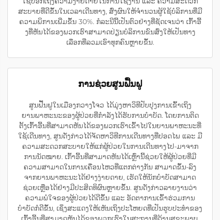
ໃຊ້ບອກເຖິງຄວາມງ່າຍດາຍໃນການໃຊ້ງານ ແລະ ຄວາມສະດວກ
ສະບາຍທີ່ດີຂຶ້ນໃນເວລາເດີນທາງ, ສົ່ງຜົນໃຫ້ຈຳນວນຜູ້ໃຊ້ບໍລິການທີ່ມີ
ຄວາມພິການເພີ່ມຂຶ້ນ 30%. ກໍລະນີນີ້ເປັນຕົວຢ່າງທີ່ຊັດເຈນວ່າ ເກົ້າອີ້
ງທີ່ຫັນໄດ້ຂອງພວກເຮົາສາມາດປ່ຽນບໍລິການຂົນສົ່ງໃຫ້ເປັນທາງ
ເລືອກທີ່ລວມເອົາທຸກຄົນຫຼາຍຂຶ້ນ.
ການຊ່ວຍສູນຟື້ນຟູ
ສູນຟື້ນຟູໃນເມືອງກວາງໂຈວ ໄດ້ມຸ່ງຫາວິທີປັບປຸງການເຂົ້າເຖິງ
ຍານພາຫະນະຂອງຜູ້ປ່ວຍທີ່ກຳລັງໄດ້ຮັບການບຳບັດ. ໂດຍການຕິດ
ຕັ້ງເກົ້າອີ້ນທີ່ສາມາດຫັນໄດ້ຂອງພວກເຮົາເຂົ້າໄປໃນຍານພາຫະນະທີ່
ໃຊ້ເດີນທາງ, ສູນດັ່ງກ່າວໄດ້ຈັດຫາວິທີການເດີນທາງທີ່ປອດໄພ ແລະ ມີ
ຄວາມສະດວກສະບາຍໃຫ້ແກ່ຜູ້ປ່ວຍໃນການເດີນທາງໄປ-ມາຈາກ
ການນັດໝາຍ. ເກົ້າອີ້ນທີ່ສາມາດຫັນໄດ້ເຫຼົ່ານີ້ຊ່ວຍໃຫ້ຜູ້ປ່ວຍທີ່ມີ
ຄວາມສາມາດໃນການເຄື່ອນໄຫວທີ່ແຕກຕ່າງກັນ ສາມາດຂຶ້ນ-ລົງ
ຈາກຍານພາຫະນະໄດ້ຢ່າງງ່າຍດາຍ, ເຮັດໃຫ້ນັກບຳບັດສາມາດ
ຊ່ວຍເຫຼືອໄດ້ຢ່າງມີປະສິດທິຜົນຫຼາຍຂຶ້ນ. ສູນດັ່ງກ່າວລາຍງານວ່າ
ຄວາມພໍໃຈຂອງຜູ້ປ່ວຍໄດ້ດີຂຶ້ນ ແລະ ອັດຕາການເຂົ້າຮ່ວມການ
ບຳບັດກໍດີຂຶ້ນ, ເຊິ່ງສະແດງໃຫ້ເຫັນເຖິງປະໂຫຍດທີ່ເປັນຮູບປະທຳຂອງ
ເກົ້າອີ້ນທີ່ສາມາດຫັນໄດ້ຂອງພວກເຮົາໃນສະຖານທີ່ດ້ານສຸຂະພາບ.