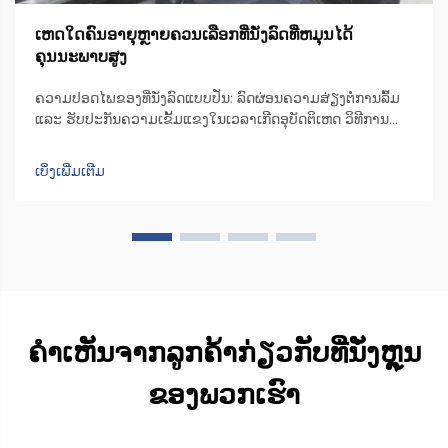
ເຫດໃດຄົນອາຍຸຫຼາຍຄວນເລືອກທີ່ນັ່ງລົດທີ່ຫມຸນໄດ້
ຄຸນນະພາບສູງ
ຄວາມປອດໄພຂອງທີ່ນັ່ງລົດແບບປັ່ນ: ລົດຜ່ອນຄວາມສ່ຽງຕໍ່ການລົ້ມ
ແລະ ຮັບປະກັນຄວາມເຂັ້ມແຂງໃນເວລາເກີດອຸບັດຕິເຫດ ວິທີການ
ອອກແບບທີ່ນັ່ງລົດແບບປັ່ນເພື່ອຫຼຸດຜ່ອນຄວາມບໍ່ສະຖຽນລະຫວ່າງ
ການຍ້າຍຕົວ ເກົ້າອີ້ຫຼືທີ່ນັ່ງມີເຄື່ອງຈັກທີ່ສາມາດປັ່ນໄດ້ເປັນພິເສດ ເຊິ່ງ
ເບິ່ງເພີ່ມເຕີມ
ຊ່ວຍປັ່ນທີ່ນັ່ງໄປ 90 ອົງສາໄປທາງດ້ານປະຕູລົດ ເພື່ອໃຫ້ຜູ້ໃຊ້...
ຄຳເຫັນຈາກລູກຄ້າກ່ຽວກັບທີ່ນັ່ງຫຼຸນ
ຂອງພວກເຮົາ