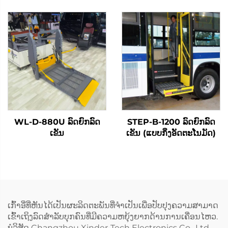
WL-D-880U ລົດຍົກລົດ
STEP-B-1200 ລົດຍົກລົດ
ເຂັນ
ເຂັນ (ແບບກິ່ງອັດຕະໂນມັດ)
ເກົ້າອີ່ທີ່ຫັນໄດ້ເປັນຜະລິດຕະພັນທີ່ຈຳເປັນເພື່ອປັບປຸງຄວາມສາມາດ
ເຂົ້າເຖິງລົດສຳລັບບຸກຄົນທີ່ມີຄວາມຫຍຸ້ງຍາກດ້ານການເຄື່ອນໄຫວ.
ບໍລິສັດ Changzhou Xinder-Tech Electronics Co., Ltd.