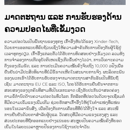
ມາດຕະຖານ ແລະ ການຮັບຮອງດ້ານ
ຄວາມປອດໄພທີ່ເຂັ້ມງວດ
ຄວາມປອດໄພເປັນພື້ນຖານຂອງທຸກໆ ເກົ້າອີ້ງຫັນໄດ້ຂອງ Xinder-Tech,
ດ້ວຍການອອກແບບທີ່ຄົບຖ້ວນເຊິ່ງໃຫ້ຄວາມສຳຄັນກັບການປ້ອງກັນຜູ້ໃຊ້ຢູ່
ເວລາທຸກໆດຽວ. ເກົ້າອີ້ງແຕ່ລະຕັ້ວໄດ້ຮັບການທົດສອບຢ່າງເຂັ້ມງວດ ລວມທັງ
ການຈຳລອງການເກີດອຸບັດຕິເຫດເຊິ່ງເກີດຂຶ້ນຢ່າງໄວວ່າ, ການວິເຄາະຄວາມ
ຕຶງຂອງເຂັມຂັດ, ແລະ ການປະເມີນຄວາມໝັ້ນຄົງຈົນເຖິງ 10,000 ວຟົງເພື່ອ
ຢືນຢັນວ່າມີປະສິດທິພາບທີ່ບໍ່ມີຂໍ້ຂາດເຫີດໃນສະພາບການຈິງ. ຜະລິດຕະພັນ
ຂອງພວກເຮົາໄດ້ຮັບການຮັບຮອງຈາກມາດຕະຖານສາກົນອັນເປັນທີ່ນັບຖື
ເຊັ່ນ: ມາດຕະຖານ EU CE ແລະ ISO, ໂດຍໄດ້ຮັບການຢືນຢັນຈາກການ
ສອບສອງຂອງບຸກຄົນທີສາມທີ່ເປັນເອກະລາດ ເຊິ່ງຮັບປະກັນວ່າສອດຄ່ອງ
ຕາມຂໍ້ກຳນົດດ້ານຄວາມປອດໄພທົ່ວໂລກ. ກົກລ໊ອກທີ່ປອດໄພດ້ວຍຈຸດເຊື່ອມຕໍ່
ທີ່ມີຄວາມເຂັ້ມແຂງເພີ່ມເຕີມ ຊ່ວຍຮັກສາເກົ້າອີ້ງໃຫ້ຢູ່ໃນຕຳແໜ່ງທີ່ແໜ່ນ
ນອນໃນເວລາຂົນສົ່ງ, ເພື່ອປ້ອງກັນການເຄື່ອນທີ່ທີ່ບໍ່ໄດ້ຕັ້ງໃຈ ແລະ ສະເໜີ
ການຢືນຢັນດ້ວຍຕາສຳລັບຜູ້ດູແລ. ວັດສະດຸທີ່ມີຄວາມແຂງແຮງສູງ ແລະ
ສ່ວນປະກອບທີ່ຖືກອອກແບບຢ່າງແນ່ນອນ ສະຫຼຸບເປັນຄວາມໝັ້ນຄົງທີ່ຍອດ
ເຍີ່ມໃນໄລຍະເວລາຫຼາຍປີຂອງການໃຊ້ງານປະຈຳວັນ.