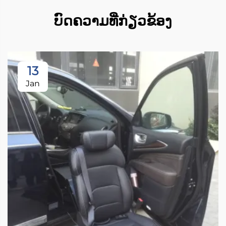
ບົດຄວາມທີ່ກ່ຽວຂ້ອງ
13
Jan