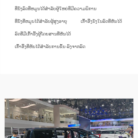
ທີ່ນັ່ງລົດທີ່ຫມູນໄດ້ສຳລັບຜູ້ໃຫຍ່ທີ່ມີຄວາມພິການ
ທີ່ນັ່ງທີ່ຫມູນໄດ້ສຳລັບຜູ້ສູງອາຍຸ
ເກົ້າອີ້ງນັ່ງໃນລົດທີ່ຫັນໄດ້
ລົດທີ່ມີເກົ້າອີ້ງຜູ້ໂດຍສານທີ່ຫັນໄດ້
ເກົ້າອີ້ງທີ່ຫັນໄດ້ສຳລັບການຂຶ້ນ-ລົງຈາກລົດ