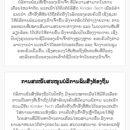
ບໍລິການພໍ່ແມ່ທີ່ເຖົ້າຂອງເຂົາເຈົ້າ ທີ່ມີຄວາມສາມາດໃນການ
ເຄື່ອນໄຫວຈຳກັດ. ພວກເຂົາໄດ້ຕິດຕໍ່ບໍລິສັດ Xinder-Tech ເພື່ອຂໍຄຳ
ແນະນຳ. ເກົ້າອີ້ງທີ່ຫັນໄດ້ຖືກຕິດຕັ້ງໃນລົດຂອງຄອບຄົວນີ້ ເຊິ່ງຊ່ວຍ
ໃຫ້ບໍລິການພໍ່ແມ່ຂອງເຂົາເຈົ້າຂຶ້ນ-ລົງຈາກລົດໄດ້ຢ່າງງ່າຍດາຍ. ການ
ອອກແບບທີ່ເໝາະສົມຕາມສະພາບຮ່າງກາຍ ແລະ ໂມເດວການຫັນທີ່
ລຽບລ້ອຍ ໄດ້ເຮັດໃຫ້ການຂຶ້ນ-ລົງຈາກລົດເປັນເລື່ອງງ່າຍດາຍ, ເຊິ່ງ
ປັບປຸງຄຸນນະພາບຊີວິດຂອງເຂົາເຈົ້າຢ່າງຫຼວງຫຼາຍ. ຄອບຄົວດັ່ງກ່າວ
ລາຍງານວ່າ ພວກເຂົາໄດ້ອອກໄປນອກເຮືອນ ແລະ ຈັດງານປະຊຸມ
ຄອບຄົວເພີ່ມຂຶ້ນ, ເຊິ່ງສະແດງໃຫ້ເຫັນເຖິງຜົນກະທົບທີ່ດີຂອງ
ຜະລິດຕະພັນຂອງພວກເຮົາຕໍ່ຊີວິດປະຈຳວັນຂອງເຂົາເຈົ້າ.
ການສະໜັບສະໜູນບໍລິການຂົນສົ່ງທ້ອງຖິ່ນ
ບໍລິການຂົນສົ່ງທ້ອງຖິ່ນໃນປັກກິ່ງ ມີຈຸດປະໝາຍເພື່ອໃຫ້ມີຕົວເລືອກ
ການເດີນທາງທີ່ເຂົ້າເຖິງໄດ້ສຳລັບບຸກຄົນທີ່ມີຄວາມພິການ. ພວກເຂົາ
ຮ່ວມມືກັບ Xinder-Tech ເພື່ອຕິດຕັ້ງເກົ້າອີ້ງທີ່ຫັນໄດ້ຂອງພວກເຮົາ
ໃສ່ຍານພາຫະນະທັງໝົດ. ການຕິດຕັ້ງເກົ້າອີ້ງເຫຼົ່ານີ້ຊ່ວຍໃຫ້ຜູ້
ໂດຍສານທີ່ມີບັນຫາດ້ານການເຄື່ອນໄຫວສາມາດຂຶ້ນ-ລົງຈາກ
ຍານພາຫະນະໄດ້ຢ່າງປອດໄພ ແລະ ສະດວກສະບາຍ. ຄຳຕອບແຕ່ຜູ້