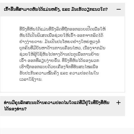
ເກົ້າອີ້ນທີ່ສາມາດຫັນໄດ້ແມ່ນຫຍັງ, ແລະ ມັນເຮັດວຽກແນວໃດ?
ທີ່ນັ່ງທີ່ຫັນໄດ້ແມ່ນທີ່ນັ່ງລົດທີ່ຖືກອອກແບບເປີດເພື່ອໃຫ້
ຫັນໄດ້ເປັນພິເສດເພື່ອຊ່ວຍໃຫ້ເຂົ້າ-ອອກຈາກລົດໄດ້
ຢ່າງງ່າຍດາຍ. ມັນເປັນປະໂຫຍດຢ່າງໃຫຍ່ຫຼວງຕໍ່
ບຸກຄົນທີ່ມີບັນຫາດ້ານການເຄື່ອນໄຫວ, ເນື່ອງຈາກມັນ
ຊ່ວຍໃຫ້ຜູ້ໃຊ້ຫັນໄປທາງດ້ານປະຕູເພື່ອການຍ້າຍ
ເຂົ້າ-ອອກທີ່ລຽບງ່າຍຂຶ້ນ. ທີ່ນັ່ງທີ່ຫັນໄດ້ຂອງພວກ
ເຮົາຖືກອອກແບບດ້ວຍເຄື່ອງຈັກທີ່ທັນສະໄໝເພື່ອ
ຮັບປະກັນຄວາມໝັ້ນຄົງ ແລະ ຄວາມປອດໄພໃນ
ເວລາໃຊ້ງານ.
ທ່ານມີຄຸນລັກສະນະດ້ານຄວາມປອດໄພໃດແດ່ທີ່ມີຢູ່ໃນທີ່ນັ່ງທີ່ຫັນ
ໄດ້ຂອງທ່ານ?