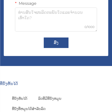
Message
0/1000
ສົ່ງ
ທີ່ນັ່ງຫັນໄດ້
ທີ່ນັ່ງຫັນໄດ້
ລົດທີ່ມີທີ່ນັ່ງຫມູນ
ທີ່ນັ່ງທີ່ຫມູນໄດ້ສຳລັບລົດ