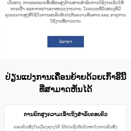
ເດີນທາງ. ການອອກແບບທີ່ເໝືອນສູງດ້ານສາຍສຳລັບການໃຊ້ງານເຮັດໃຫ້
ການເຂົ້າ-ອອກຈາກຢານພາຫະນະງ່າຍດາຍ, ໃນຂະນະທີ່ວັດສະດຸທີ່ມີ
ຄຸນນະພາບສູງທີ່ໃຊ້ໃນການຜະລິດຮັບປະກັນຄວາມທົນທານ ແລະ ອາຍຸການ
ໃຊ້ງານທີ່ຍາວນານ.
ຂໍລາຄາ
ປ່ຽນແປງການເຄື່ອນຍ້າຍດ້ວຍເກົ້າອີ້ນີ້
ທີ່ສາມາດຫັນໄດ້
ການຍົກສູງຄວາມເຂົ້າເຖິງສຳລັບຄອບຄົວ
ຄອບຄົວໜຶ່ງໃນເມືອງຊາງໄຮ້ ໄດ້ປະເຊີນກັບບັນຫາໃນການຂົນສົ່ງ