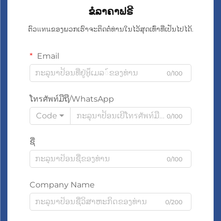
ຂໍລາຄາຟຣີ
ຕົວแทนຂອງພວກເຮົາຈະຕິດຕໍ່ທ່ານໃນໄວ້ສຸດເທົ່າທີ່ເປັນໄປໄດ້.
Email
0/100
ໂทรศัพท์ມືຖື/WhatsApp
Code
0/100
ຊື່
0/100
Company Name
0/200