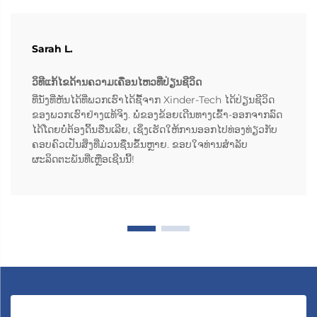
Sarah L.
ວິທີແກ້ໄຂດ້ານຄວາມເຄື່ອນໄຫວທີ່ປ່ຽນຊີວິດ
ທີ່ນັ່ງທີ່ຫັນໄດ້ທີ່ພວກເຮົາໄດ້ຊື້ຈາກ Xinder-Tech ໄດ້ປ່ຽນຊີວິດ
ຂອງພວກເຮົາຢ່າງແທ້ຈິງ. ພໍ່ຂອງຂ້ອຍເດີນທາງເຂົ້າ-ອອກຈາກລົດ
ໄດ້ໂດຍບໍ່ຕ້ອງດິ້ນຮືນເລີຍ, ເຊິ່ງເຮັດໃຫ້ການອອກໄປທ່ອງທ່ຽວກັບ
ຄອບຄົວເປັນສິ່ງທີ່ມ່ວນຊື່ນຂຶ້ນຫຼາຍ. ຂອບໃຈທ່ານສຳລັບ
ຜະລິດຕະພັນທີ່ເຫຼືອເຊີນນີ້!