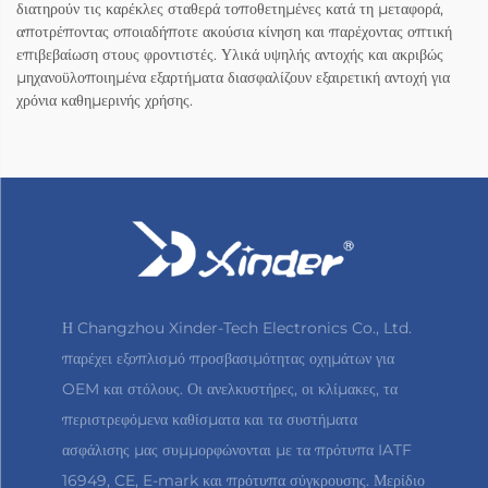
διατηρούν τις καρέκλες σταθερά τοποθετημένες κατά τη μεταφορά,
αποτρέποντας οποιαδήποτε ακούσια κίνηση και παρέχοντας οπτική
επιβεβαίωση στους φροντιστές. Υλικά υψηλής αντοχής και ακριβώς
μηχανοϋλοποιημένα εξαρτήματα διασφαλίζουν εξαιρετική αντοχή για
χρόνια καθημερινής χρήσης.
Η Changzhou Xinder-Tech Electronics Co., Ltd.
παρέχει εξοπλισμό προσβασιμότητας οχημάτων για
OEM και στόλους. Οι ανελκυστήρες, οι κλίμακες, τα
περιστρεφόμενα καθίσματα και τα συστήματα
ασφάλισης μας συμμορφώνονται με τα πρότυπα IATF
16949, CE, E-mark και πρότυπα σύγκρουσης. Μερίδιο