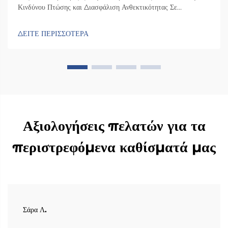
Κινδύνου Πτώσης και Διασφάλιση Ανθεκτικότητας Σε
Συγκρούσεις Πώς ο σχεδιασμός της περιστρεφόμενης καθαρίας
καθίσματος ελαχιστοποιεί την πλευρική αστάθεια κατά τις
ΔΕΙΤΕ ΠΕΡΙΣΣΟΤΕΡΑ
μεταφορές Η καρέκλα διαθέτει έναν ειδικό μηχανισμό
περιστροφής που τη γυρίζει 90 μοίρες προς την πλευρά της
πόρτας του αυτοκινήτου, ώστε οι άνθρωποι...
Αξιολογήσεις πελατών για τα
περιστρεφόμενα καθίσματά μας
Σάρα Λ.