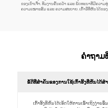
ຂອງເຂົາເຈົ້າ. ທີມງານຄົ້ນຄວ້າ ແລະ ພັດທະນາທີ່ມີຄວາ
ຄວາມເໝາະສົມ ແລະ ຄວາມສະບາຍ. ເກົ້າອີ່ທີ່ຫັນໄດ້ຂອງ
ຄຳຖາມທີ່
ຂໍ້ດີທີ່ສຳຄັນຂອງການໃຊ້ເກົ້າອີ້ງທີ່ຫັນໄດ້
ເກົ້າອີ້ງທີ່ຫັນໄດ້ເຮັດໃຫ້ການເຂົ້າເຖິງງ່າ