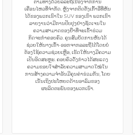
ຕາມທາງດ້ວຍລລະຖີ່ເນື່ອງຈາກການ
ເຄື່ອນໄຫວທີ່ຈຳກັດ. ຫຼັງຈາກຕິດຕັ້ງເກົ້າອີ່ທີ່ຫັນ
ໄດ້ຂອງພວກເຮົາໃນ SUV ຂອງເຂົາ ພວກເຂົາ
ລາຍງານວ່າມີການປັບປຸງຢ່າງຊັດເຈນໃນ
ຄວາມສາມາດຂອງຍີ່າທີ່ຈະເຂົ້າຮ່ວມ
ກິດຈະກຳຄອບຄົວ. ຄຸນສົມບັດການຫັນໄດ້
ຊ່ວຍໃຫ້ນາງເຂົ້າ-ອອກຈາກລລະຖີ່ໄດ້ໂດຍບໍ່
ຕ້ອງໃຊ້ຄວາມຊ່ວຍເຫຼືອ, ເຮັດໃຫ້ນາງມີຄວາມ
ເປັນອິດສະຫຼະ. ຄອບຄົວດັ່ງກ່າວໄດ້ສະແດງ
ຄວາມຂອບໃຈສຳລັບຄວາມສາມາດໃໝ່ໃນ
ການສ້າງຄວາມຈຳອັນມີຄຸນຄ່າຮ່ວມກັນ, ໂດຍ
ເນັ້ນເຖິງປະໂຫຍດດ້ານອາລົມຂອງ
ຜະລິດຕະພັນຂອງພວກເຮົາ.