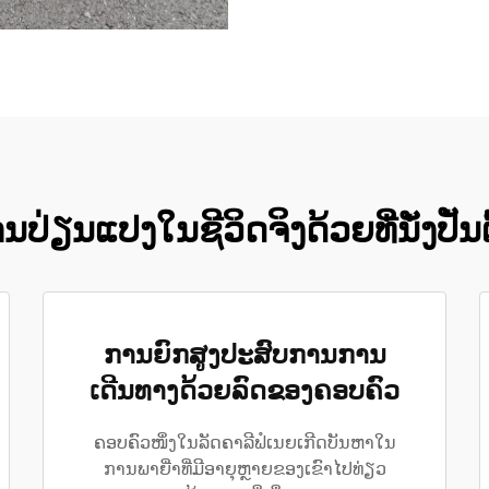
ນປ່ຽນແປງໃນຊີວິດຈິງດ້ວຍທີ່ນັ່ງປັ່ນຕ
ການຍົກສູງປະສົບການການ
ເດີນທາງດ້ວຍລົດຂອງຄອບຄົວ
ຄອບຄົວໜຶ່ງໃນລັດຄາລີຟໍເນຍເກີດບັນຫາໃນ
ການພາຍີ່າທີ່ມີອາຍຸຫຼາຍຂອງເຂົາໄປທ່ຽວ