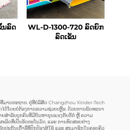
້ນລົດ
WL-D-1300-720 ລົດຍົກ
ລົດເຂັນ
າອີ່ທີ່ມາດຕະຖານ. ຢູ່ທີ່ບໍລິສັດ Changzhou Xinder-Tech
ັບລົດໄດ້ໂດຍບໍ່ຕ້ອງການຄວາມຊ່ວຍເຫຼືອ. ດ້ວຍການພັດທະນາ
ຳລັບບຸກຄົນທີ່ມີບັນຫາຮຸນແຮງກັບຂໍ້ຕໍ່ ຫຼື ຄວາມ
ຜະລິດທີ່ເປັນອັດຕະໂນມັດ, ແລະ ການທົດສອບຢ່າງ
ະກັນເກົ້າອີ່ທີ່ປົກປ້ອງຜູ້ໃຊ້ ແລະ ສະມາຊິກໃນຄອບຄົວ