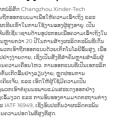
ອາຍຸຈາກບໍລິສັດ Changzhou Xinder-Tech
່ນຖືກອອກແບບມາເພື່ອໃຫ້ຄວາມເຂົ້າເຖິງ ແລະ
ເທີຍເທົ່າໃນການໃຊ້ງານຂອງຜູ້ສູງອາຍຸ. ເປັນ
ນທີ່ເຊີ່ยวຊານດ້ານອຸປະກອນເພື່ອຄວາມເຂົ້າເຖິງໃນ
ນຫຼາຍກວ່າ 20 ປີໃນການສ້າງຜະລິດຕະພັນທີ່ເດັ່ນ
ຂອງພວກເຮົາຖືກອອກແບບດ້ວຍເຕັກໂນໂລຢີຂັ້ນສູງ, ເພື່ອ
ຢ່າງງ່າຍດາຍ, ເຊິ່ງເປັນສິ່ງທີ່ສຳຄັນຫຼາຍສຳລັບຜູ້
ດ້ານຄວາມເຄື່ອນໄຫວ. ການອອກແບບທີ່ເປັນເອກະລັກ
ົ້ນເກີດຂື້ນຢ່າງລຽບງ່າຍ, ຫຼຸດຜ່ອນການ
ເຄີຍເຈັບ, ແລະ ເຮັດໃຫ້ຜູ້ໃຊ້ມີຄວາມເປັນ
ອງພວກເຮົາຕໍ່ຄຸນນະພາບແມ່ນສະແດງອອກຢ່າງ
ງເຂັ້ມງວດ ແລະ ການຮັບຮອງຕາມມາດຕະຖານຕ່າງ
 IATF 16949, ເຊິ່ງຮັບປະກັນວ່າຜະລິດຕະພັນ
ຄວາມປອດໄພທີ່ສູງທີ່ສຸດ.