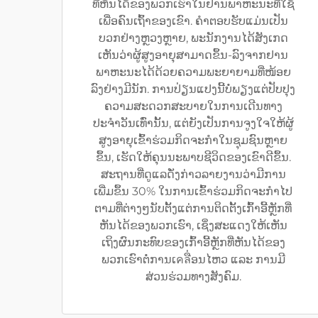
ທີ່ຫັນໄດ້ຂອງພວກເຮົາໃນຢານພາຫະນະທີ່ໃຊ້
ເພື່ອຄົນເຖົ້າຂອງເຂົາ. ຄຳຕອບຮັບແມ່ນເປັນ
ບວກຢ່າງຫຼວງຫຼາຍ, ພະນັກງານໄດ້ສັງເກດ
ເຫັນວ່າຜູ້ສູງອາຍຸສາມາດຂຶ້ນ-ລົງຈາກຢານ
ພາຫະນະໄດ້ດ້ວຍຄວາມພະຍາຍາມທີ່ໜ້ອຍ
ລົງຢ່າງມີນັກ. ການປ່ຽນແປງນີ້ບໍ່ພຽງແຕ່ປັບປຸງ
ຄວາມສະດວກສະບາຍໃນການເດີນທາງ
ປະຈຳວັນເທົ່ານັ້ນ, ແຕ່ຍັງເປັນການຈູງໃຈໃຫ້ຜູ້
ສູງອາຍຸເຂົ້າຮ່ວມກິດຈະກຳໃນຊຸມຊົນຫຼາຍ
ຂຶ້ນ, ເຮັດໃຫ້ຄຸນນະພາບຊີວິດຂອງເຂົາດີຂຶ້ນ.
ສະຖານທີ່ດູແລດັ່ງກ່າວລາຍງານວ່າມີການ
ເພີ່ມຂຶ້ນ 30% ໃນການເຂົ້າຮ່ວມກິດຈະກຳໄປ
ຕາມທີ່ຕ່າງໆນັບຕັ້ງແຕ່ການຕິດຕັ້ງເກົ້າອີ້ຫຼັກທີ່
ຫັນໄດ້ຂອງພວກເຮົາ, ເຊິ່ງສະແດງໃຫ້ເຫັນ
ເຖິງຜົນກະທົບຂອງເກົ້າອີ້ຫຼັກທີ່ຫັນໄດ້ຂອງ
ພວກເຮົາຕໍ່ການເคลື່ອນໄຫວ ແລະ ການມີ
ສ່ວນຮ່ວມທາງສັງຄົມ.