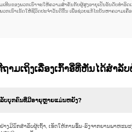
ມທຸ່ມເທີນຂອງພວກເຮົາຈະໃຫ້ຄວາມສຳຄັນກັບຜູ້ສູງອາຍຸເປັນອັນດັບທຳອິດ
ພວກເຮົາເຮັດໃຫ້ຊີວິດປະຈຳວັນດີຂຶ້ນ ເພື່ອຊ່ວຍແກ້ໄຂບັນຫາຄວາມເຄື່
ຖາມເຖິງເລື່ອງເກົ້າອີ່ທີ່ຫັນໄດ້ສຳລັບຜ
ສຳລັບບຸກຄົນທີ່ມີອາຍຸຫຼາຍແມ່ນຫຍັງ?
ຍຂຶ້ນຢ່າງມີນັກສຳລັບຜູ້ເຖົ້າ, ເຮັດໃຫ້ການຂຶ້ນ-ລົງຈາກຍານພາຫະ