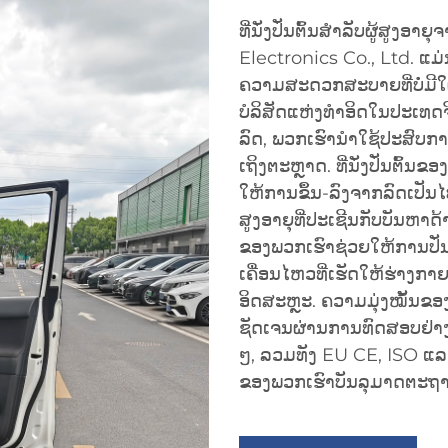
ທີ່ນັ່ງປັ່ນຕົ້ນສຳລັບຜູ້ສູງ
Electronics Co., Ltd. ແມ
ຄວາມສະດວກສະບາຍທີ່ບໍ່ມີໃຜ
ບໍລິສັດແຫ່ງທຳອິດໃນປະເທດຈີ
ລົດ, ພວກເຮົານຳໃຊ້ປະສົບກາ
ເຖິງຕະຫຼາດ. ທີ່ນັ່ງປັ່ນຕົ້ນ
ໃຫ້ການຂຶ້ນ-ລົງຈາກລົດເປັນໄປ
ສູງອາຍຸທີ່ປະເຊີນກັບບັນຫາ
ຂອງພວກເຮົາຊ່ວຍໃຫ້ການປັ່ນຕ
ເຄື່ອນໄຫວທີ່ເຮັດໃຫ້ຮ່າງກາຍ
ອິດສະຫຼະ. ຄວາມມຸ່ງໝັ້ນຂ
ຊັດເຈນຜ່ານການທົດສອບຢ່າ
ໆ, ລວມທັງ EU CE, ISO ແລະ
ຂອງພວກເຮົາບັນລຸມາດຕະຖານ