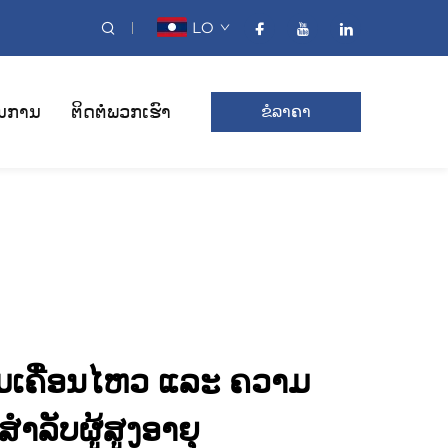
LO
ນການ
ຕິດຕໍ່ພວກເຮົາ
ຂໍລາຄາ
ມເຄື່ອນໄຫວ ແລະ ຄວາມ
ລັບຜູ້ສູງອາຍຸ