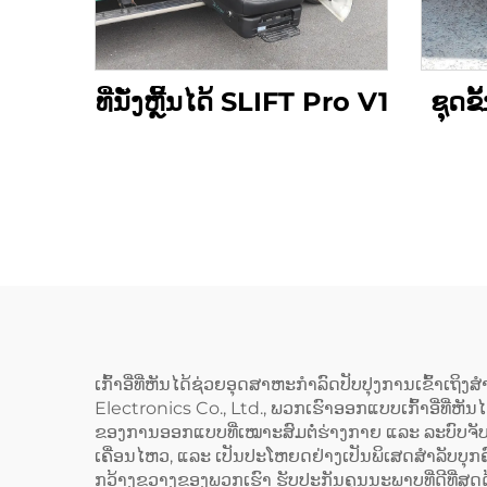
ທີ່ນັ່ງຫຼີ້ນໄດ້ SLIFT Pro V1
ຊຸດຂ
ເກົ້າອີ່ທີ່ຫັນໄດ້ຊ່ວຍອຸດສາຫະກຳລົດປັບປຸງການເຂົ້າເຖິງ
Electronics Co., Ltd., ພວກເຮົາອອກແບບເກົ້າອີ່ທີ່ຫັ
ຂອງການອອກແບບທີ່ເໝາະສົມຕໍ່ຮ່າງກາຍ ແລະ ລະບົບຈັບກຸມເ
ເຄື່ອນໄຫວ, ແລະ ເປັນປະໂຫຍດຢ່າງເປັນພິເສດສຳລັບບຸກ
ກວ້າງຂວາງຂອງພວກເຮົາ ຮັບປະກັນຄຸນນະພາບທີ່ດີທີ່ສຸດ