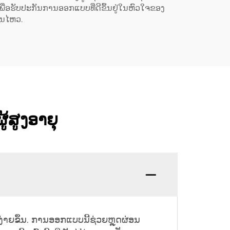
ເພື່ອຮັບປະກັນການອອກແບບທີ່ດີຂຶ້ນຢູ່ໃນຫົວໃຈຂອງ
ອນໄຫວ.
ູ້ສູງອາຍຸ
ນະງ່າຍຂຶ້ນ. ການອອກແບບນີ້ຊ່ວຍຫຼຸດຜ່ອນ