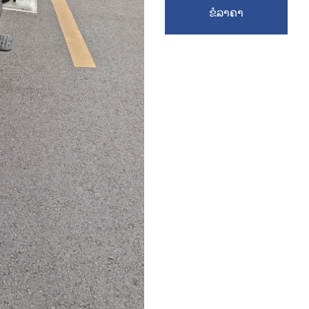
ຂໍລາຄາ