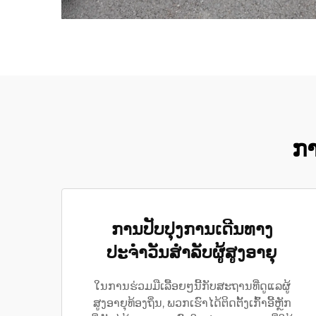
ກາ
ການປັບປຸງການເດີນທາງ
ປະຈຳວັນສຳລັບຜູ້ສູງອາຍຸ
ໃນການຮ່ວມມືເລື້ອຍໆນີ້ກັບສະຖານທີ່ດູແລຜູ້
ສູງອາຍຸທ້ອງຖິ່ນ, ພວກເຮົາໄດ້ຕິດຕັ້ງເກົ້າອີ້ຫຼັກ