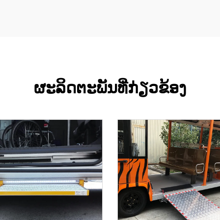
ຜະລິດຕະພັນທີ່ກ່ຽວຂ້ອງ