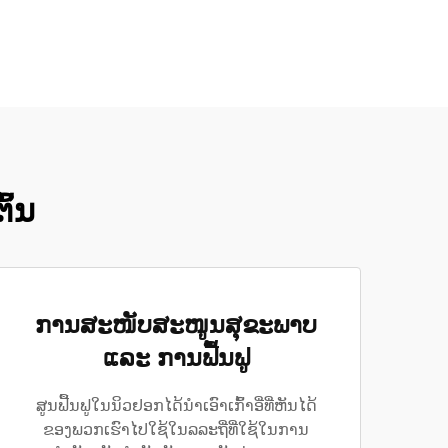
ົ້ນ
ການສະໜັບສະໜູນສຸຂະພາບ
ແລະ ການຟື້ນຟູ
ສູນຟື້ນຟູໃນນິວຢອກໄດ້ນຳເອົາເກົ້າອີ່ທີ່ຫັນໄດ້
ຂອງພວກເຮົາໄປໃຊ້ໃນລລະຖີ່ທີ່ໃຊ້ໃນການ