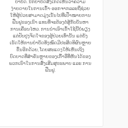
ບຳບັດ. ນັກບຳບັດສັງເກດເຫັນວ່າຄວາມ
ງ່າຍດາຍໃນການເຂົ້າ-ອອກຈາກລລະຖີ່ຊ່ວຍ
ໃຫ້ຜູ້ປ່ວຍສາມາດມຸ່ງເນັ້ນໄປທີ່ເປົ້າໝາຍການ
ຟື້ນຟູຂອງເຂົາ ແທນທີ່ຈະຕ້ອງຕໍ່ສູ້ກັບບັນຫາ
ການເຄື່ອນໄຫວ. ການນຳເອົາເຂົ້າໃຊ້ນີ້ບໍ່ພຽງ
ແຕ່ປັບປຸງຈິດໃຈຂອງຜູ້ປ່ວຍເທົ່ານັ້ນ ແຕ່ຍັງ
ເຮັດໃຫ້ການບຳບັດທັງໝົດມີປະສິດທິຜົນຫຼາຍ
ຂຶ້ນອີກດ້ວຍ, ໂດຍສະແດງໃຫ້ເຫັນເຖິງ
ບົດບາດທີ່ສຳຄັນຫຼາຍຂອງເກົ້າອີ່ທີ່ຫັນໄດ້ຂອງ
ພວກເຮົາໃນການສົ່ງເສີມສຸຂະພາບ ແລະ ການ
ຟື້ນຟູ.