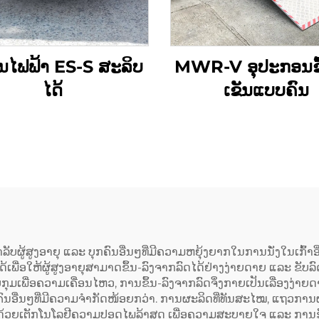
ັ້ນໄຟຟ້າ ES-S ສະລິບ
MWR-V ອຸປະກອນຂຶ
ໄດ້
ເຂັນແບບຄົນ
ສຳລັບຜູ້ສູງອາຍຸ ແລະ ບຸກຄົນອື່ນໆທີ່ມີຄວາມຫຍຸ້ງຍາກໃນການນັ່ງໃນເກົ້
ນໄດ້ເພື່ອໃຫ້ຜູ້ສູງອາຍຸສາມາດຂຶ້ນ-ລົງຈາກລົດໄດ້ຢ່າງງ່າຍດາຍ ແລະ ຂ
ພື່ອຄວາມເຄື່ອນໄຫວ, ການຂຶ້ນ-ລົງຈາກລົດຈຶ່ງກາຍເປັນເລື່ອງງ່າຍດາຍສ
ຄົນອື່ນໆທີ່ມີຄວາມຈຳກັດໜ້ອຍກວ່າ. ການຜະລິດທີ່ທັນສະໄໝ, ແຖວການ
ດ້ວຍເຕັກໂນໂລຢີຄວາມປອດໄພລ້າສຸດ ເພື່ອຄວາມສະບາຍໃຈ ແລະ ການຮັບປ