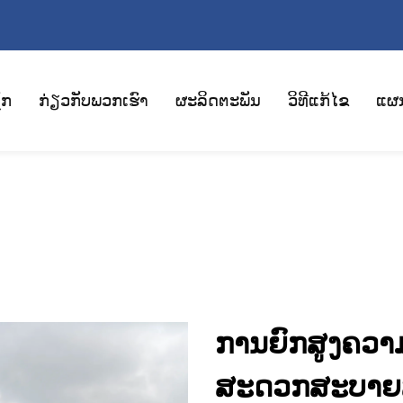
ັກ
ກ່ຽວກັບພວກເຮົາ
ຜະລິດຕະພັນ
ວິທີແກ້ໄຂ
ແຜ
ການຍົກສູງຄວາ
ສະດວກສະບາຍສຳ