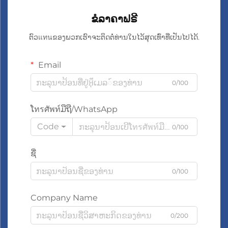
ຂໍລາຄາຟຣີ
ຕົວแทนຂອງພວກເຮົາຈະຕິດຕໍ່ທ່ານໃນໄວ້ສຸດເທົ່າທີ່ເປັນໄປໄດ້.
Email
0/100
ໂทรศัพท์ມືຖື/WhatsApp
Code
0/100
ຊື່
0/100
Company Name
0/200