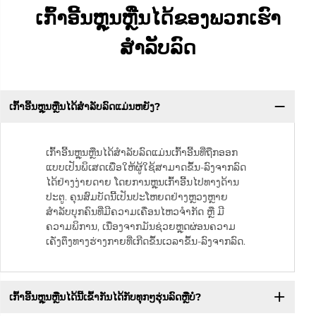
ເກົ້າອີ້ນຫຼຸນຫຼືນໄດ້ຂອງພວກເຮົາ
ສຳລັບລົດ
ເກົ້າອີ້ນຫຼຸນຫຼືນໄດ້ສຳລັບລົດແມ່ນຫຍັງ?
ເກົ້າອີ້ນຫຼຸນຫຼືນໄດ້ສຳລັບລົດແມ່ນເກົ້າອີ້ນທີ່ຖືກອອກ
ແບບເປັນພິເສດເພື່ອໃຫ້ຜູ້ໃຊ້ສາມາດຂຶ້ນ-ລົງຈາກລົດ
ໄດ້ຢ່າງງ່າຍດາຍ ໂດຍການຫຼຸນເກົ້າອີ້ນໄປທາງດ້ານ
ປະຕູ. ຄຸນສົມບັດນີ້ເປັນປະໂຫຍດຢ່າງຫຼວງຫຼາຍ
ສຳລັບບຸກຄົນທີ່ມີຄວາມເຄື່ອນໄຫວຈຳກັດ ຫຼື ມີ
ຄວາມພິການ, ເນື່ອງຈາກມັນຊ່ວຍຫຼຸດຜ່ອນຄວາມ
ເຄັ່ງຕຶງທາງຮ່າງກາຍທີ່ເກີດຂຶ້ນເວລາຂຶ້ນ-ລົງຈາກລົດ.
ເກົ້າອີ້ນຫຼຸນຫຼືນໄດ້ນີ້ເຂົ້າກັນໄດ້ກັບທຸກໆຮຸ່ນລົດຫຼືບໍ?