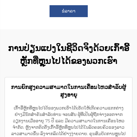
ຂໍລາຄາ
ການປ່ຽນແປງໃນຊີວິດຈິງດ້ວຍເກົ້າອີ້
ຫຼັກທີ່ຫຼຸນໄປໄດ້ຂອງພວກເຮົາ
ການຍົກສູງຄວາມສາມາດໃນການເຄື່ອນໄຫວສຳລັບຜູ້
ສູງອາຍຸ
ເກົ້າອີ້ຫຼັກທີ່ຫຼຸນໄປໄດ້ຂອງພວກເຮົາໄດ້ເຮັດໃຫ້ເກີດຄວາມແຕກຕ່າງ
ຢ່າງມີນັກສຳຄັນສຳລັບທ່ານ ຈອນສັນ ຜູ້ທີ່ເປັນຜູ້ຖືກຈ່າງອອກຈາກ
ວຽກງານເມື່ອອາຍຸ 75 ປີ ແລະ ມີຄວາມສາມາດໃນການເຄື່ອນໄຫວ
ຈຳກັດ. ຫຼັງຈາກຕິດຕັ້ງເກົ້າອີ້ຫຼັກທີ່ຫຼຸນໄປໄດ້ໃນລົດຄອບຄົວຂອງລາວ
ລາວສາມາດຂຶ້ນ-ລົງຈາກລົດໄດ້ຢ່າງງ່າຍດາຍ. ຄຸນສົມບັດການຫຼຸນໄປ