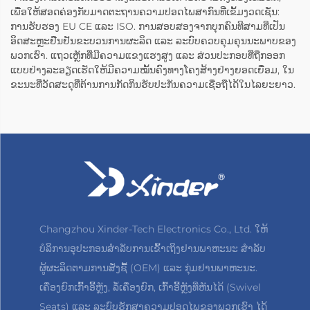
ເພື່ອໃຫ້ສອດຄ່ອງກັບມາດຕະຖານຄວາມປອດໄພສາກົນທີ່ເຂັ້ມງວດເຊັ່ນ:
ການຮັບຮອງ EU CE ແລະ ISO. ການສອບສອງຈາກບຸກຄົນທີສາມທີ່ເປັນ
ອິດສະຫຼະຢືນຢັນຂະບວນການຜະລິດ ແລະ ລະບົບຄວບຄຸມຄຸນນະພາບຂອງ
ພວກເຮົາ. ແຖວເຫຼັກທີ່ມີຄວາມແຂງແຮງສູງ ແລະ ສ່ວນປະກອບທີ່ຖືກອອກ
ແບບຢ່າງລະອຽດເຮັດໃຫ້ມີຄວາມໝັ້ນຄົງທາງໂຄງສ້າງຢ່າງຍອດເຍື່ອມ, ໃນ
ຂະນະທີ່ວັດສະດຸທີ່ຕ້ານການກັດກິນຮັບປະກັນຄວາມເຊື່ອຖືໄດ້ໃນໄລຍະຍາວ.
Changzhou Xinder-Tech Electronics Co., Ltd. ໃຫ້
ບໍລິການອຸປະກອນສຳລັບການເຂົ້າເຖິງຢານພາຫະນະ ສຳລັບ
ຜູ້ຜະລິດຕາມການສັ່ງຊື້ (OEM) ແລະ ກຸ່ມຢານພາຫະນະ.
ເຄື່ອງຍົກເກົ້າອີ້ຫຼັງ, ລໍ້ເຄື່ອງຍົກ, ເກົ້າອີ້ຫຼັງທີ່ຫັນໄດ້ (Swivel
Seats) ແລະ ລະບົບຮັກສາຄວາມປອດໄພຂອງພວກເຮົາ ໄດ້