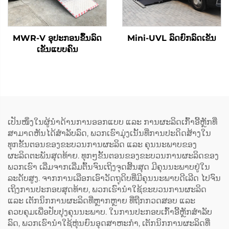
MWR-V ອຸປະກອນຂຶ້ນລົດ
Mini-UVL ລົດຍົກລົດເຂັນ
ເຂັນແບບຄົນ
ເປັນໜຶ່ງໃນຜູ້ນຳດ້ານການອອກແບບ ແລະ ການຜະລິດເກົ້າອີ້ຫຼັກທີ່
ສາມາດຫັນໄດ້ສຳລັບລົດ, ພວກເຮົາມຸ່ງເນັ້ນທີ່ການປະດິດສ້າງໃນ
ທຸກຂັ້ນຕອນຂອງຂະບວນການຜະລິດ ແລະ ຄຸນນະພາບຂອງ
ຜະລິດຕະພັນສຸດທ້າຍ. ທຸກໆຂັ້ນຕອນຂອງຂະບວນການຜະລິດຂອງ
ພວກເຮົາ ເລີ່ມຈາກເລີ່ມຕົ້ນຈົນເຖິງຈຸດສິ້ນສຸດ ມີຄຸນນະພາບຢູ່ໃນ
ລະດັບສູງ. ຈາກການເລືອກເອົາວັດຖຸດິບທີ່ມີຄຸນນະພາບດີເລີດ ໄປຈົນ
ເຖິງການປະກອບສຸດທ້າຍ, ພວກເຮົານຳໃຊ້ຂະບວນການຜະລິດ
ແລະ ເຕັກນິກການຜະລິດທີ່ຫຼາກຫຼາຍ ທີ່ຖືກກວດສອບ ແລະ
ຄວບຄຸມເພື່ອປັບປຸງຄຸນນະພາບ. ໃນການປະກອບເກົ້າອີ້ຫຼັກສຳລັບ
ລົດ, ພວກເຮົານຳໃຊ້ຫຸ່ນຍົນອຸດສາຫະກຳ, ເຕັກນິກການຜະລິດທີ່