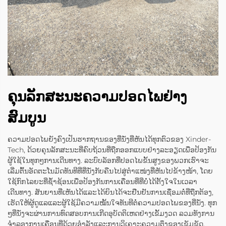
ຄຸນລັກສະນະຄວາມປອດໄພຢ່າງ
ສົມບູນ
ຄວາມປອດໄພຍັງຄົງເປັນຮາກຖານຂອງທີ່ນັ່ງທີ່ຫັນໄດ້ທຸກຕົວຂອງ Xinder-
Tech, ດ້ວຍຄຸນລັກສະນະທີ່ຄົບຖ້ວນທີ່ຖືກອອກແບບຢ່າງລະອຽດເພື່ອປ້ອງກັນ
ຜູ້ໃຊ້ໃນທຸກໆການເດີນທາງ. ລະບົບລັອກທີ່ປອດໄພຂັ້ນສູງຂອງພວກເຮົາຈະ
ເລີ່ມຕົ້ນອັດຕະໂນມັດທັນທີທີ່ທີ່ນັ່ງກັບຄືນໄປສູ່ຕຳແໜ່ງທີ່ຫັນໄປຂ້າງໜ້າ, ໂດຍ
ໃຊ້ກົກໄລຍະທີ່ຊ້ຳຊ້ອນເພື່ອປ້ອງກັນການເຄື່ອນທີ່ທີ່ບໍ່ໄດ້ຕັ້ງໃຈໃນເວລາ
ເດີນທາງ. ສັນຍານທີ່ເຫັນໄດ້ແລະໄດ້ຍິນໄດ້ຈະຢືນຢັນການເຊື່ອມຕໍ່ທີ່ຖືກຕ້ອງ,
ເຮັດໃຫ້ຜູ້ດູແລແລະຜູ້ໃຊ້ມີຄວາມໝັ້ນໃຈທັນທີຕໍ່ຄວາມປອດໄພຂອງທີ່ນັ່ງ. ທຸກ
ໆທີ່ນັ່ງຈະຜ່ານການທົດສອບການເກີດອຸບັດຕິເຫດຢ່າງເຂັ້ມງວດ ລວມທັງການ
ຈຳລອງການເຄື່ອນທີ່ດ້ວຍອຳລັງແລະການວິເຄາະຄວາມຕຶງຂອງເຂັມຂັດ,