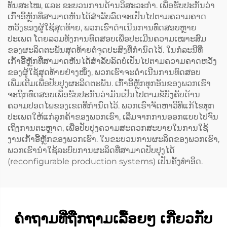
ທັນສະໄໝ, ແລະ ຂະບວນການດ້ານວິສະວະກຳ. ເພື່ອຮັບປະກັນວ່າ
ເກົ້າອີ້ຫຼັກທີ່ສາມາດຫັນໄດ້ສຳລັບລົດຈະເປັນໄປຕາມຄວາມຄາດ
ຫວັງຂອງຜູ້ໃຊ້ສຸດທ້າຍ, ພວກເຮົາດຳເນີນການທົດສອບຫຼາຍ
ປະເພດ ໂດຍລວມທັງການທົດສອບເພື່ອປະເມີນຄວາມເໝາະສົມ
ຂອງຜະລິດຕະພັນສຸດທ້າຍຕໍ່ຈຸດປະສົງທີ່ກຳນົດໄວ້. ໃນກໍລະນີທີ່
ເກົ້າອີ້ຫຼັກທີ່ສາມາດຫັນໄດ້ສຳລັບລົດບໍ່ເປັນໄປຕາມຄວາມຄາດຫວັງ
ຂອງຜູ້ໃຊ້ສຸດທ້າຍຢ່າງໜຶ່ງ, ພວກເຮົາຈະດຳເນີນການທົດສອບ
ເພີ່ມເຕີມເພື່ອປັບປຸງຜະລິດຕະພັນ. ເກົ້າອີ້ຫຼັກທຸກອັນຂອງພວກເຮົາ
ຈະຖືກທົດສອບເພື່ອຮັບປະກັນວ່າມັນເປັນໄປຕາມຂໍ້ບັງຄັບດ້ານ
ຄວາມປອດໄພຂອງເຂດທີ່ກຳນົດໄວ້. ພວກເຮົາຈັດຫາວິທີແກ້ໄຂທຸກ
ປະເພດໃຫ້ແກ່ລູກຄ້າຂອງພວກເຮົາ, ເລີ່ມຈາກການອອກແບບໄປຈົນ
ເຖິງການຕະຫຼາດ, ເພື່ອປັບປຸງຄວາມສະດວກສະບາຍໃນການໃຊ້
ງານເກົ້າອີ້ຫຼັກຂອງພວກເຮົາ. ໃນຂະບວນການຜະລິດຂອງພວກເຮົາ,
ພວກເຮົານຳໃຊ້ລະບົບການຜະລິດທີ່ສາມາດປັບປຸງໄດ້
(reconfigurable production systems) ເປັນຄັ້ງທຳອິດ.
ຄຳຖາມທີ່ຖືກຖາມເລື້ອຍໆ ເກີ່ຍວກັບ