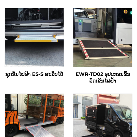
ຊຸດຂັ້ນໄຟຟ້າ ES-S ສະລິບໄດ້
EWR-TD02 ອຸປະກອນຂຶ້ນ
ລົດເຂັນໄຟຟ້າ