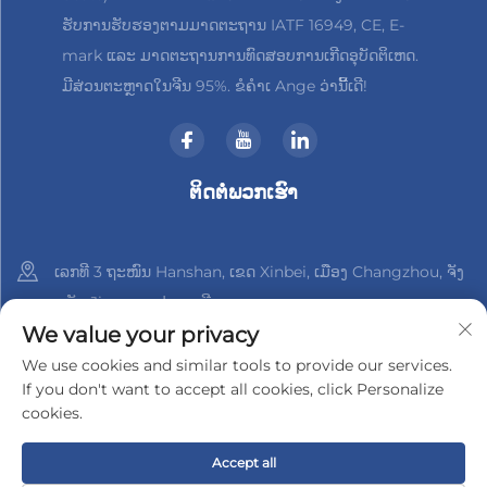
ຮັບການຮັບຮອງຕາມມາດຕະຖານ IATF 16949, CE, E-
mark ແລະ ມາດຕະຖານການທົດສອບການເກີດອຸບັດຕິເຫດ.
ມີສ່ວນຕະຫຼາດໃນຈີນ 95%. ຂໍຄຳເ Ange ວ່ານີ້ເດີ!
ຕິດຕໍ່ພວກເຮົາ
ເລກທີ 3 ຖະໜົນ Hanshan, ເຂດ Xinbei, ເມືອງ Changzhou, ຈັງ
ຫວັດ Jiangsu, ປະເທດຈີນ
We value your privacy
+86-18961288218
We use cookies and similar tools to provide our services.
If you don't want to accept all cookies, click Personalize
[email protected]
cookies.
Accept all
ລິขະສິດ © 2025 າງຊູ Xinder-Tech Electronics Co., Ltd.
ນະໂຍບາຍ