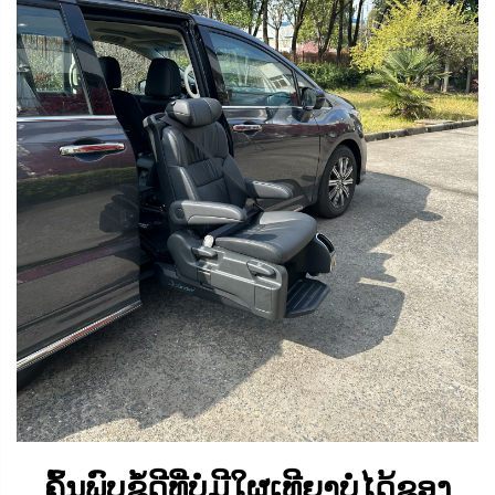
ຄົ້ນພົບຂໍ້ດີທີ່ບໍ່ມີໃຜເທີຍາບໍ່ໄດ້ຂອງ