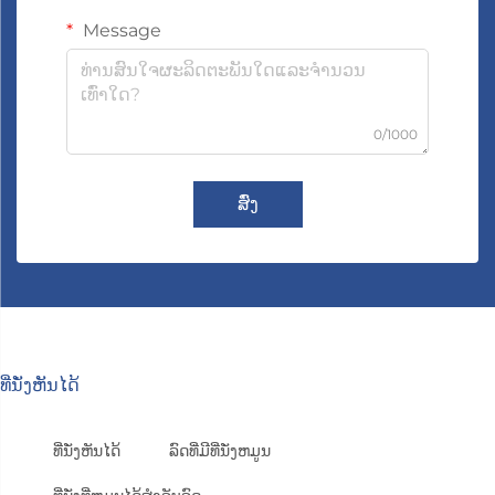
Message
0/1000
ສົ່ງ
ທີ່ນັ່ງຫັນໄດ້
ທີ່ນັ່ງຫັນໄດ້
ລົດທີ່ມີທີ່ນັ່ງຫມູນ