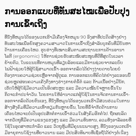
ການອອກແບບທີ່ທັນສະໄໝເພື່ອປັບປຸງ
ການເຂົ້າເຖິງ
ທີ່ນັ່ງທີ່ຫມູນໄດ້ຂອງພວກເຮົາມີເຄື່ອງຈັກຫມູນ 90 ອົງສາທີ່ປະດິດສ້າງຢ່າງ
ທັນສະໄໝເພື່ອຍົກສູງຄວາມສາມາດໃນການເຂົ້າເຖິງສຳລັບບຸກຄົນທີ່ມີບັນຫາ
ດ້ານການເຄື່ອນໄຫວ. ຮູບຮ່າງທີ່ເໝາະສົມຕາມສະຖານະການດ້ານອານາ
ໂລກີ (ergonomic) ໃຫ້ການຊ່ວຍຮັບສະໜັບສະໜູນທີ່ດີທີ່ສຸດໃນເວລາ
ຍ້າຍຕົວ, ໃນຂະນະທີ່ການຫມູນທີ່ລຽບລ້ອຍແລະມີການຊ່ວຍຈາກລະບົບ
ໄຟຟ້າຊ່ວຍໃຫ້ຜູ້ໃຊ້ສາມາດເຂົ້າ-ອອກຈາກລົດໄດ້ຢ່າງງ່າຍດາຍໂດຍບໍ່
ຕ້ອງການຄວາມຊ່ວຍເຫຼືອຈາກຜູ້ດູແລ. ການອອກແບບທີ່ຄິດໄຕ່ຢ່າງລະອອນນີ້
ຊ່ວຍຫຼຸດຜ່ອນຄວາມເຄັ່ງຕຶງທາງຮ່າງກາຍຕໍ່ຂໍ້ຕໍ່ ແລະ ກ້າມເນື້ອຢ່າງມີນັກ,
ເຮັດໃຫ້ຜູ້ໃຊ້ມີຄວາມເປັນອິດສະຫຼະ ແລະ ມີຄວາມໝັ້ນໃຈຫຼາຍຂຶ້ນໃນ
ກິດຈະກຳປະຈຳວັນ. ໂດຍການໃຫ້ອຳນາດແກ່ຜູ້ໃຊ້ໃນການຈັດການການເຂົ້າ-
ອອກຈາກລົດດ້ວຍຕົນເອງ, ທີ່ນັ່ງທີ່ຫມູນໄດ້ຂອງພວກເຮົາມີສ່ວນຮ່ວມໃນການ
ສ້າງສັງຄົມທີ່ມີຄວາມເທົ່າທຽມກັນຫຼາຍຂຶ້ນ, ໂດຍທີ່ຂໍ້ຈຳກັດດ້ານການ
ເຄື່ອນໄຫວຈະບໍ່ເປັນອຸປະສັກຕໍ່ການເຂົ້າຮ່ວມໃນສັງຄົມອີກຕໍ່ໄປ. ຖືກຜະລິດ
ຈາກວັດຖຸທີ່ມີຄວາມແຂງແຮງສູງ ແລະ ມີຄວາມທົນທານ, ລວມທັງອາລ໌ລອຍທີ່
ໃຊ້ໃນອຸດສາຫະກຳລົດ ແລະ ວັດຖຸຫຸ້ມທີ່ມີຄຸນນະພາບສູງ, ທີ່ນັ່ງຂອງພວກເຮົາ
ມີອາຍຸການໃຊ້ງານທີ່ຍາວນານ ແລະ ມີປະສິດທິພາບທີ່ເຊື່ອຖືໄດ້ຢ່າງຕໍ່เนື່ອງ