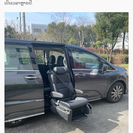
ເປັນເວລາຫຼາຍປີ.