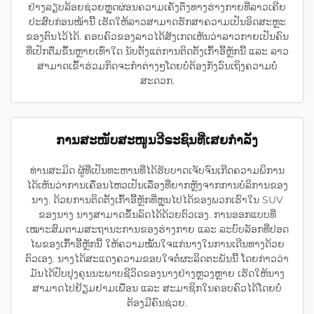
ຢ່າງລຽບລ້ອຍຊ່ວຍຫຼຸດຜ່ອນຄວາມເຄັ່ງຕຶງທາງຮ່າງກາຍທີ່ລາວເຄີຍ
ປະສົບກ່ອນໜ້ານີ້ ເຮັດໃຫ້ລາວສາມາດຮັກສາຄວາມເປັນອິດສະຫຼະ
ຂອງຕົນໄວ້ໄດ້. ຄອບຄົວຂອງລາວໄດ້ສັງເກດເຫັນວ່າລາວກາຍເປັນຄົນ
ທີ່ເປັກຕື່ມຂຶ້ນຫຼາຍເທົ່າໃດ ນັບຕັ້ງແຕ່ການຕິດຕັ້ງເກົ້າອີ້ຫຼັກນີ້ ແລະ ລາວ
ສາມາດເຂົ້າຮ່ວມກິດຈະກຳຕ່າງໆໂດຍບໍ່ຕ້ອງກັງວົນເຖິງຄວາມບໍ່
ສະດວກ.
ການສະໜັບສະໜູນວີຣະຊົນທີ່ເສຍກຳລັງ
ທ່ານສະມິດ ຜູ້ທີ່ເປັນທະຫານທີ່ໄດ້ຮັບບາດເຈັບຈົນເກີດຄວາມພິການ
ໄດ້ເຫັນວ່າການເຄື່ອນໄຫວເປັນເລື່ອງທີ່ຍາກຫຼັງຈາກການບໍລິການຂອງ
ນາງ. ດ້ວຍການຕິດຕັ້ງເກົ້າອີ້ຫຼັກທີ່ຫຼຸນໄປໄດ້ຂອງພວກເຮົາໃນ SUV
ຂອງນາງ ນາງສາມາດຂຶ້ນລົດໄດ້ດ້ວຍຕົວເອງ. ການອອກແບບທີ່
ເໝາະສົມຕາມສະຖານະການຂອງຮ່າງກາຍ ແລະ ລະບົບລັອກທີ່ປອດ
ໄພຂອງເກົ້າອີ້ຫຼັກນີ້ ໃຫ້ຄວາມໝັ້ນໃຈແກ່ນາງໃນການເດີນທາງດ້ວຍ
ຕົວເອງ. ນາງໄດ້ສະແດງຄວາມຂອບໃຈຕໍ່ຜະລິດຕະພັນນີ້ ໂດຍກ່າວວ່າ
ມັນໄດ້ປັບປຸງຄຸນນະພາບຊີວິດຂອງນາງຢ່າງຫຼວງຫຼາຍ ເຮັດໃຫ້ນາງ
ສາມາດໄປຢ້ຽມຢາມເພື່ອນ ແລະ ສະມາຊິກໃນຄອບຄົວໄດ້ໂດຍບໍ່
ຕ້ອງມີຄົນຊ່ວຍ.