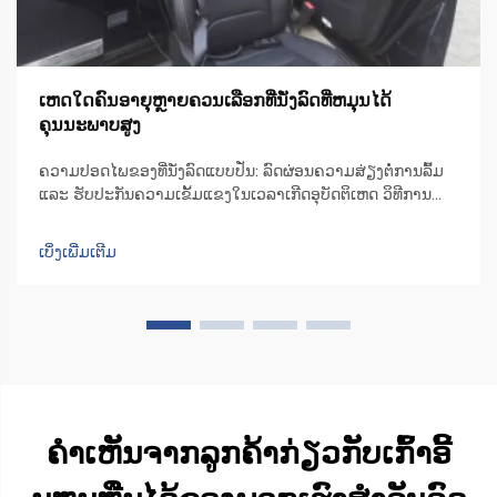
ເຫດໃດຄົນອາຍຸຫຼາຍຄວນເລືອກທີ່ນັ່ງລົດທີ່ຫມຸນໄດ້
ຄຸນນະພາບສູງ
ຄວາມປອດໄພຂອງທີ່ນັ່ງລົດແບບປັ່ນ: ລົດຜ່ອນຄວາມສ່ຽງຕໍ່ການລົ້ມ
ແລະ ຮັບປະກັນຄວາມເຂັ້ມແຂງໃນເວລາເກີດອຸບັດຕິເຫດ ວິທີການ
ອອກແບບທີ່ນັ່ງລົດແບບປັ່ນເພື່ອຫຼຸດຜ່ອນຄວາມບໍ່ສະຖຽນລະຫວ່າງ
ການຍ້າຍຕົວ ເກົ້າອີ້ຫຼືທີ່ນັ່ງມີເຄື່ອງຈັກທີ່ສາມາດປັ່ນໄດ້ເປັນພິເສດ ເຊິ່ງ
ເບິ່ງເພີ່ມເຕີມ
ຊ່ວຍປັ່ນທີ່ນັ່ງໄປ 90 ອົງສາໄປທາງດ້ານປະຕູລົດ ເພື່ອໃຫ້ຜູ້ໃຊ້...
ຄຳເຫັນຈາກລູກຄ້າກ່ຽວກັບເກົ້າອີ້