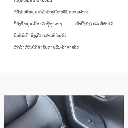
ທີ່ນັ່ງທີ່ຫມູນໄດ້ສຳລັບລົດ
ທີ່ນັ່ງລົດທີ່ຫມູນໄດ້ສຳລັບຜູ້ໃຫຍ່ທີ່ມີຄວາມພິການ
ທີ່ນັ່ງທີ່ຫມູນໄດ້ສຳລັບຜູ້ສູງອາຍຸ
ເກົ້າອີ້ງນັ່ງໃນລົດທີ່ຫັນໄດ້
ລົດທີ່ມີເກົ້າອີ້ງຜູ້ໂດຍສານທີ່ຫັນໄດ້
ເກົ້າອີ້ງທີ່ຫັນໄດ້ສຳລັບການຂຶ້ນ-ລົງຈາກລົດ