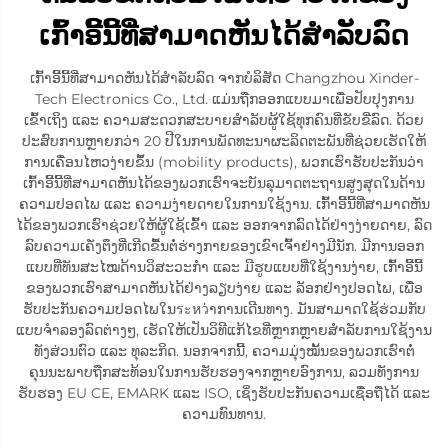
ເກົ້າອີ້ນີ້ທີ່ສາມາດຫັນໄດ້ສຳລັບລົດ
ເກົ້າອີ້ນີ້ທີ່ສາມາດຫັນໄດ້ສຳລັບລົດ ຈາກບໍລິສັດ Changzhou Xinder-
Tech Electronics Co., Ltd. ແມ່ນຖືກອອກແບບມາເພື່ອປັບປຸງການ
ເຂົ້າເຖິງ ແລະ ຄວາມສະດວກສະບາຍສຳລັບຜູ້ໃຊ້ທຸກຄົນທີ່ຂັບຂີ່ລົດ. ດ້ວຍ
ປະສົບການຫຼາຍກວ່າ 20 ປີໃນການພັດທະນາຜະລິດຕະພັນທີ່ຊ່ວຍເຮັດໃຫ້
ການເຄື່ອນໄຫວງ່າຍຂຶ້ນ (mobility products), ພວກເຮົາຮັບປະກັນວ່າ
ເກົ້າອີ້ນີ້ທີ່ສາມາດຫັນໄດ້ຂອງພວກເຮົາຈະບັນລຸມາດຕະຖານສູງສຸດໃນດ້ານ
ຄວາມປອດໄພ ແລະ ຄວາມງ່າຍດາຍໃນການໃຊ້ງານ. ເກົ້າອີ້ນີ້ທີ່ສາມາດຫັນ
ໄດ້ຂອງພວກເຮົາຊ່ວຍໃຫ້ຜູ້ໃຊ້ເຂົ້າ ແລະ ອອກຈາກລົດໄດ້ຢ່າງງ່າຍດາຍ, ລົດ
ລົບຄວາມເຄັ່ງຕຶງທີ່ເກີດຂື້ນຕໍ່ຮ່າງກາຍຂອງເຂົາເຈົ້າຢ່າງມີນັກ. ມີການອອກ
ແບບທີ່ທັນສະໄໝດ້ານວິສະວະກຳ ແລະ ມີຮູບແບບທີ່ໃຊ້ງານງ່າຍ, ເກົ້າອີ້ນີ້
ຂອງພວກເຮົາສາມາດຫັນໄດ້ຢ່າງລຽບງ່າຍ ແລະ ລັອກຢ່າງປອດໄພ, ເພື່ອ
ຮັບປະກັນຄວາມປອດໄພໃນระหว່າການເດີນທາງ. ມັນສາມາດໃຊ້ຮ່ວມກັບ
ແບບຈຳລອງລົດຕ່າງໆ, ເຮັດໃຫ້ເປັນວິທີແກ້ໄຂທີ່ຫຼາກຫຼາຍສຳລັບການໃຊ້ງານ
ທັງສ່ວນຕົວ ແລະ ທຸລະກິດ. ນອກຈາກນີ້, ຄວາມມຸ່ງໝັ້ນຂອງພວກເຮົາຕໍ່
ຄຸນນະພາບຖືກສະທ້ອນໃນການຮັບຮອງຈາກຫຼາຍອົງການ, ລວມທັງການ
ຮັບຮອງ EU CE, EMARK ແລະ ISO, ເຊິ່ງຮັບປະກັນຄວາມເຊື່ອຖືໄດ້ ແລະ
ຄວາມທົນທານ.