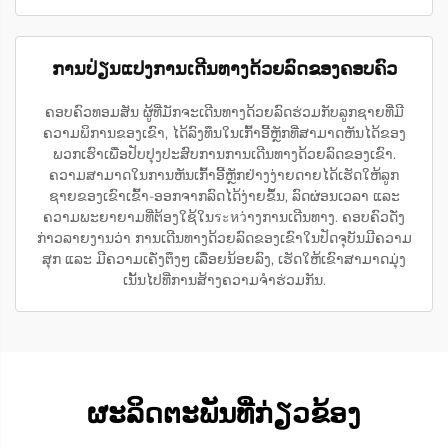
ການປ່ຽນແປງການເດີນທາງດ້ວຍລົດຂອງຄອບຄົວ
ຄອບຄົວທອມສັນ ຜູ້ທີ່ມັກຈະເດີນທາງດ້ວຍລົດຮ່ວມກັບລູກຊາຍທີ່ມີ
ຄວາມພິການຂອງເຂົາ, ໄດ້ລົງທຶນໃນເກົ້າອີ້ຫຼັກທີ່ສາມາດຫັນໄດ້ຂອງ
ພວກເຮົາເພື່ອປັບປຸງປະສົບການການເດີນທາງດ້ວຍລົດຂອງເຂົາ.
ຄວາມສາມາດໃນການຫັນເກົ້າອີ້ຫຼັກຢ່າງງ່າຍດາຍໄດ້ເຮັດໃຫ້ລູກ
ຊາຍຂອງເຂົາເຂົ້າ-ອອກຈາກລົດໄດ້ງ່າຍຂຶ້ນ, ລົດຜ່ອນເວລາ ແລະ
ຄວາມພະຍາຍາມທີ່ຕ້ອງໃຊ້ໃນระหว່າງການເດີນທາງ. ຄອບຄົວດັ່ງ
ກ່າວລາຍງານວ່າ ການເດີນທາງດ້ວຍລົດຂອງເຂົາໃນປັດຈຸບັນມີຄວາມ
ສຸກ ແລະ ມີຄວາມເຄັ່ງຕຶງໆ ເລື່ອຍນ້ອຍລົງ, ເຮັດໃຫ້ເຂົາສາມາດມຸ່ງ
ເນັ້ນໄປທີ່ການສ້າງຄວາມຈຳຮ່ວມກັນ.
ຜະລິດຕະພັນທີ່ກ່ຽວຂ້ອງ