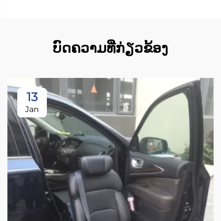
ບົດຄວາມທີ່ກ່ຽວຂ້ອງ
13
Jan