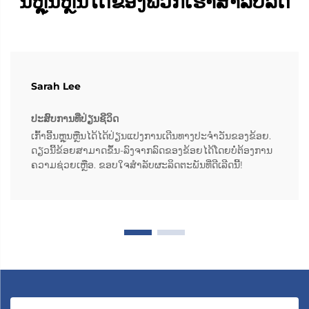
ນຫຼຸນຫຼືນໄດ້ຂອງພວກເຮົາສຳລັບລົດ
Sarah Lee
ປະສົບການທີ່ປ່ຽນຊີວິດ
ເກົ້າອີ້ນຫຼຸນຫຼືນໄດ້ໄດ້ປ່ຽນແປງການເດີນທາງປະຈຳວັນຂອງຂ້ອຍ.
ດຽວນີ້ຂ້ອຍສາມາດຂຶ້ນ-ລົງຈາກລົດຂອງຂ້ອຍໄດ້ໂດຍບໍ່ຕ້ອງການ
ຄວາມຊ່ວຍເຫຼືອ. ຂອບໃຈສຳລັບຜະລິດຕະພັນທີ່ດີເລີດນີ້!