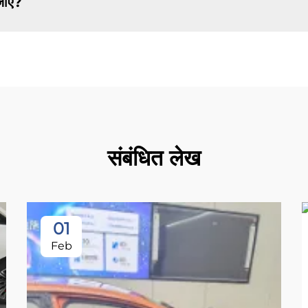
 जाए?
संबंधित लेख
01
Feb