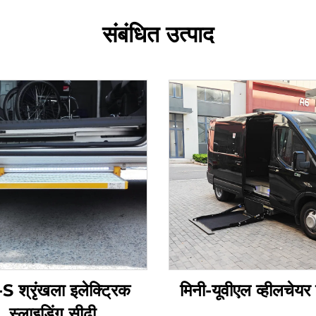
संबंधित उत्पाद
S श्रृंखला इलेक्ट्रिक
मिनी-यूवीएल व्हीलचेयर
स्लाइडिंग सीढ़ी