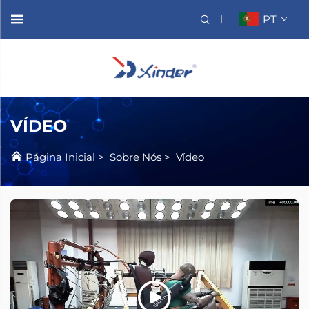
PT
VÍDEO
Página Inicial
>
Sobre Nós
>
Vídeo