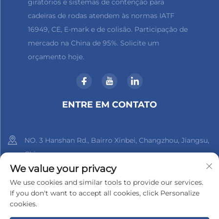
giratórios e sistemas de contenção para
cadeiras de rodas atendem às normas IATF
16949, CE, E-mark e de colisão. Participação de
mercado na China de 95%. Solicite um
orçamento hoje.
ENTRE EM CONTATO
NO. 3 Hanshan Rd., Bairro Xinbei, Changzhou, Jiangsu,
China
We value your privacy
+86-18961288218
We use cookies and similar tools to provide our services.
If you don't want to accept all cookies, click Personalize
[email protected]
cookies.