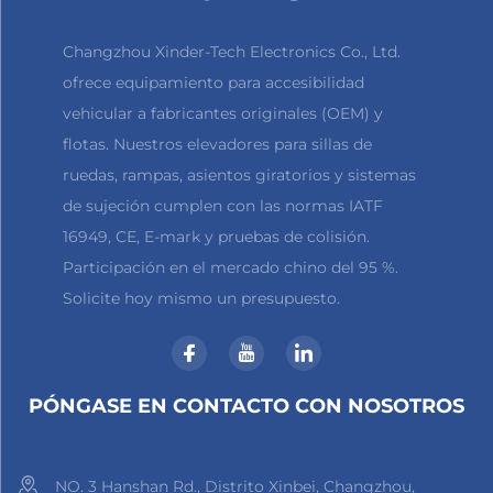
segura en el asiento mientras permanece fuera
Changzhou Xinder-Tech Electronics Co., Ltd.
del vehículo, con los pies firmemente apoyados
ofrece equipamiento para accesibilidad
en el suelo o sobre su ayuda técnica para la
vehicular a fabricantes originales (OEM) y
movilidad, antes de que el mecanismo gire y
flotas. Nuestros elevadores para sillas de
eleve suavemente el asiento nuevamente al
ruedas, rampas, asientos giratorios y sistemas
de sujeción cumplen con las normas IATF
interior del automóvil. Todo el proceso es fluido
16949, CE, E-mark y pruebas de colisión.
y suave, sin movimientos bruscos ni paradas
Participación en el mercado chino del 95 %.
repentinas, garantizando una experiencia
Solicite hoy mismo un presupuesto.
cómoda que preserva el bienestar físico y la
sensación de autonomía del usuario.
Lo que distingue al Asiento Giratorio Xindertech
PÓNGASE EN CONTACTO CON NOSOTROS
de las soluciones convencionales de movilidad
es su avanzado sistema de control inteligente,
NO. 3 Hanshan Rd., Distrito Xinbei, Changzhou,
que pone la personalización y la comodidad al