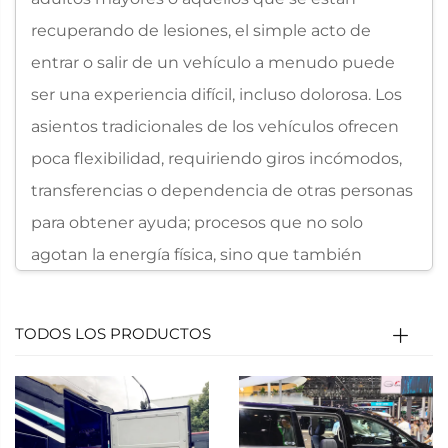
recuperando de lesiones, el simple acto de
entrar o salir de un vehículo a menudo puede
ser una experiencia difícil, incluso dolorosa. Los
asientos tradicionales de los vehículos ofrecen
poca flexibilidad, requiriendo giros incómodos,
transferencias o dependencia de otras personas
para obtener ayuda; procesos que no solo
agotan la energía física, sino que también
comprometen la dignidad y la independencia.
Ante esta brecha crítica en la accesibilidad
TODOS LOS PRODUCTOS
automotriz, Xindertech ha desarrollado una
solución revolucionaria: el Asiento Giratorio
Xindertech, una ayuda avanzada para la
movilidad que transforma el acceso y salida del