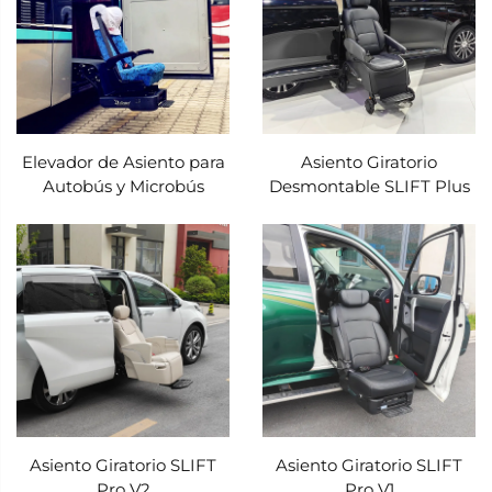
vehículo en una experiencia segura, fluida y
empoderadora. Al combinar ingeniería de
precisión, control inteligente y una seguridad
inquebrantable, este asiento giratorio redefine
Elevador de Asiento para
Asiento Giratorio
lo que significa viajar cómoda e
Autobús y Microbús
Desmontable SLIFT Plus
independientemente, sin importar las
limitaciones de movilidad.
En el corazón del Asiento Giratorio Xindertech
se encuentra su mecanismo eléctrico de
rotación y elevación de precisión, una maravilla
de la ingeniería diseñada para eliminar la
necesidad de transferencias secundarias. A
diferencia de los engorrosos accesorios
Asiento Giratorio SLIFT
Asiento Giratorio SLIFT
Pro V2
Pro V1
manuales giratorios o las soluciones únicas para