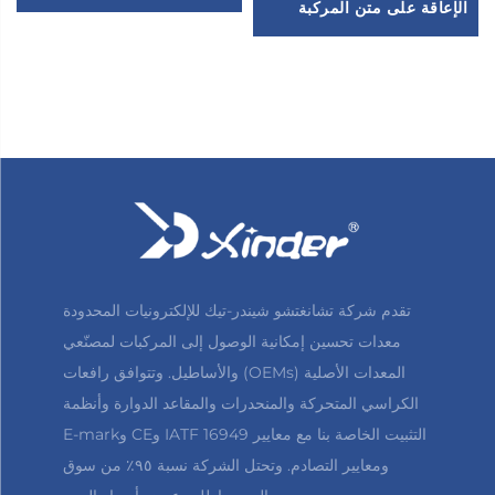
الإعاقة على متن المركبة
تقدم شركة تشانغتشو شيندر-تيك للإلكترونيات المحدودة
معدات تحسين إمكانية الوصول إلى المركبات لمصنّعي
المعدات الأصلية (OEMs) والأساطيل. وتتوافق رافعات
الكراسي المتحركة والمنحدرات والمقاعد الدوارة وأنظمة
التثبيت الخاصة بنا مع معايير IATF 16949 وCE وE-mark
ومعايير التصادم. وتحتل الشركة نسبة ٩٥٪ من سوق