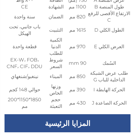
عرض المنصة A
750 (مم)
الطاقة
٨٠٠ واط
طول المنصة B
1100 مم
الشهادة
CE
الارتفاع الأقصى للرفع
820 مم
الضمان
سنة واحدة
C
باب جانبي، تحت
الطول الكلي D
1615 مم
التثبيت
الهيكل
الكمية
العرض الكلي E
970 مم
الدنيا
قطعة واحدة
للطلب
شروط
EX-W، FOB،
السُمك
90 mm
السعر
CNF، CIF، DDU
طلب عرض الشبكة
850 مم
الميناء
نينغبو/شنغهاي
الداخلية للباب G
وزنها
الحركة الهابطة I
390 مم
حوالي 148 كجم
الخاص
حجم
1850*1150*200
الحركة الصاعدة J
430 مم
التعبئة
مم
المزايا الرئيسية