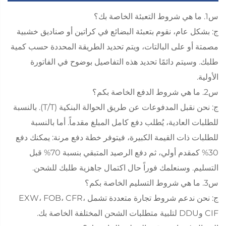
س1. ما هي شروط التعبئة الخاصة بك؟
ج: بشكل عام، نقوم بتعبئة البضائع في كراتين أو صناديق خشبية
مصمتة أو على البالتات، ويتم تحديد الطريقة المحددة حسب كمية
طلبك. وسيتم دائمًا تحديد هذه التفاصيل بوضوح في الفاتورة
الأولية.
س2. ما هي شروط الدفع الخاصة بكم؟
ج: نحن نقبل المدفوعات عن طريق الحوالة البنكية (T/T). بالنسبة
للطلبات العادية، يُطلب دفع كامل المبلغ مقدماً. أما بالنسبة
للطلبات ذات القيمة الكبيرة، فيتوفر خطة دفع مرنة: يمكنك دفع
30% كمقدم أولي، ثم دفع الرصيد المتبقي بنسبة 70% قبل
التسليم. وسنعلمك فوراً حال اكتمال جاهزية طلبك للشحن.
س3. ما هي شروط التسليم الخاصة بكم؟
ج: نحن ندعم شروط تجارة متعددة تشمل EXW، FOB، CFR،
CIF وDDU لتلبية متطلبات الشحن المختلفة الخاصة بك.