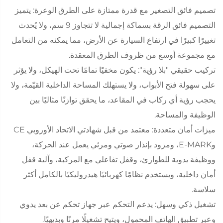
تصميم فائق التصغير مع قدرة ممتازة على الطرق الوعرة: يتميز
التصميم فائق الرقة بسماكة إجمالية لا تتجاوز 9 سم، ولا يُحدث
تغييرًا كبيرًا في ارتفاع السيارة عن الأرض، مما يمكنه من التعامل
مع مجموعة أوسع من ظروف الطرق المعقدة.
تركيب حقيقي "بلا رؤية": يكون مخفيًا تمامًا تحت الهيكل، ولا يؤثر
على سهولة فتح الأبواب، ولا يستهلك المساحة الداخلية القيّمة، ولا
يحجب رؤية أي ركاب في المقاعد، ما يحقق توازنًا مثاليًا بين
الوظيفة والمساحة.
ميزات أمان متعددة: معتمد من قبل شهادتي الاتحاد الأوروبي CE
وE-MARK، ومزود بإنذار صوتي ومرئي يعمل عند الحركة،
ووظيفة يدوية للطوارئ، وقفل تفاعلي مع المركبة، وآلية قفل
أمان داخلية، ويستخدم نظامًا كهربائيًا هيدروليكيًا بالكامل أكثر
سلاسة.
تشغيل ذكي وسهل: يدعم التحكم عبر جهاز تحكم عن بعد يدوي
وعبر تطبيق الهاتف المحمول، ويتيح تشغيلًا مرنًا وبديهيًا.