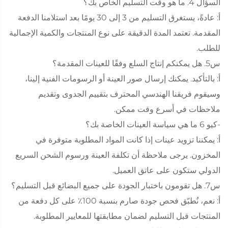
السؤال 4. ما هو وقت التسليم الخاص بك؟
أ: عادةً، يستغرق التسليم من 3 إلى 30 يومًا بعد استلامنا الدفعة
المقدمة. تعتمد المدة الدقيقة على نوع المنتجات والكمية الإجمالية
للطلب.
س5. هل يمكنكم إنتاج السلع وفقًا للعينات المقدمة؟
أ: بالتأكيد. يمكنك إرسال صور العينة أو الرسومات الفنية إلينا،
وسيقوم فريقنا الهندسي المحترف بتقييم الجدوى وتقديم
ملاحظات في أسرع وقت ممكن.
-كيو 6 ما هي سياسة العينات الخاصة بك؟
أ: يمكننا تزويد عينات إذا كانت المواد المطلوبة متوفرة في
المخزون. يرجى ملاحظة أن تكلفة العينة ورسوم الشحن السريع
الدولي ستكون على عاتق العميل.
س7. هل تقومون باختبار الجودة على جميع البضائع قبل التسليم؟
أ: نعم، نُطبّق فحص جودة صارم بنسبة 100٪ على كل دفعة من
المنتجات قبل التسليم لضمان مطابقتها للمعايير المطلوبة.