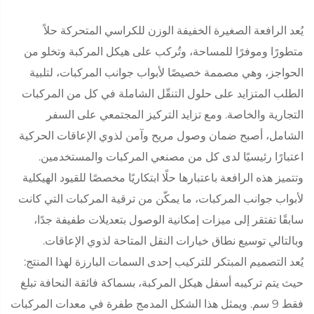
يُعد الرافعة الصغيرة الخفيفة الوزن للكراسي المتحركة حلاً
متطورًا وموفرًا للمساحة، وتُركب على هيكل المركبة وتخلو من
الحواجز، وهي مصممة خصيصًا لأبواب جوانب المركبات، لتلبية
الطلب المتزايد على حلول التنقّل الشاملة في كل من المركبات
التجارية والخاصة. ومع تزايد التركيز المجتمعي على السفر
الشامل، أصبح ضمان وصول مريح وآمن لذوي الإعاقات الحركية
اعتبارًا رئيسيًا لدى كل من مصنعي المركبات والمستخدمين.
وتتميز هذه الرافعة باعتبارها حلًا ابتكاريًا مخصصًا للقيود الهيكلية
لأبواب جوانب المركبات، ما يمكّن من ترقية المركبات التي كانت
سابقًا تفتقر إلى ميزات إمكانية الوصول بتعديلات طفيفة جدًا،
وبالتالي توسيع نطاق خيارات النقل المتاحة لذوي الإعاقات.
يُعد التصميم المبتكر للتركيب إحدى السمات البارزة لهذا المنتج:
حيث يتم تركيبه أسفل هيكل المركبة، بسماكة فائقة النحافة تبلغ
فقط 9 سم. ويمثل هذا الشكل المدمج طفرة في معدات المركبات