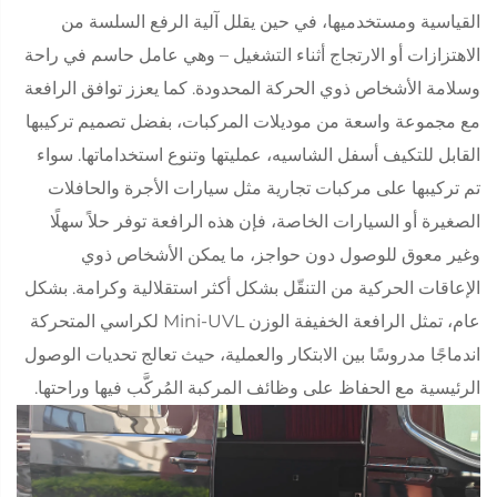
القياسية ومستخدميها، في حين يقلل آلية الرفع السلسة من
الاهتزازات أو الارتجاج أثناء التشغيل – وهي عامل حاسم في راحة
وسلامة الأشخاص ذوي الحركة المحدودة. كما يعزز توافق الرافعة
مع مجموعة واسعة من موديلات المركبات، بفضل تصميم تركيبها
القابل للتكيف أسفل الشاسيه، عمليتها وتنوع استخداماتها. سواء
تم تركيبها على مركبات تجارية مثل سيارات الأجرة والحافلات
الصغيرة أو السيارات الخاصة، فإن هذه الرافعة توفر حلاً سهلًا
وغير معوق للوصول دون حواجز، ما يمكن الأشخاص ذوي
الإعاقات الحركية من التنقّل بشكل أكثر استقلالية وكرامة. بشكل
عام، تمثل الرافعة الخفيفة الوزن Mini-UVL لكراسي المتحركة
اندماجًا مدروسًا بين الابتكار والعملية، حيث تعالج تحديات الوصول
الرئيسية مع الحفاظ على وظائف المركبة المُركَّب فيها وراحتها.