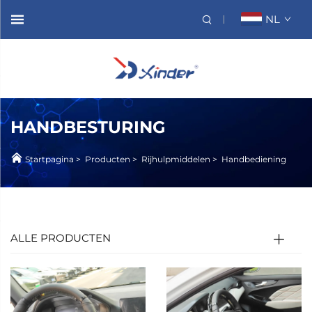
NL
HANDBESTURING
Startpagina
>
Producten
>
Rijhulpmiddelen
>
Handbediening
ALLE PRODUCTEN