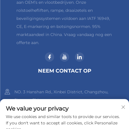
aan OEM’s en vlootbedrijven. Onze
rolstoelhefliften, rampe, draaizetels en
beveiligingssystemen voldoen aan IATF 16949,
CE, E-markering en botsingsnormen. 95%
marktaandeel in China. Vraag vandaag nog een
offerte aan.
NEEM CONTACT OP
NO. 3 Hanshan Rd., Xinbei District, Changzhou,
Jiangsu, China
We value your privacy
+86-18961288218
We use cookies and similar tools to provide our services.
If you don't want to accept all cookies, click Personalize
[email protected]