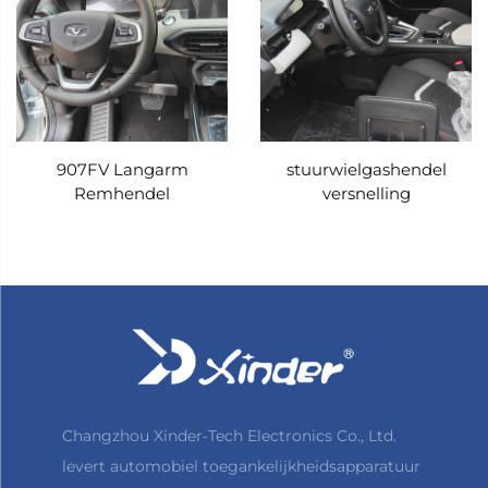
907FV Langarm
stuurwielgashendel
Remhendel
versnelling
Changzhou Xinder-Tech Electronics Co., Ltd.
levert automobiel toegankelijkheidsapparatuur