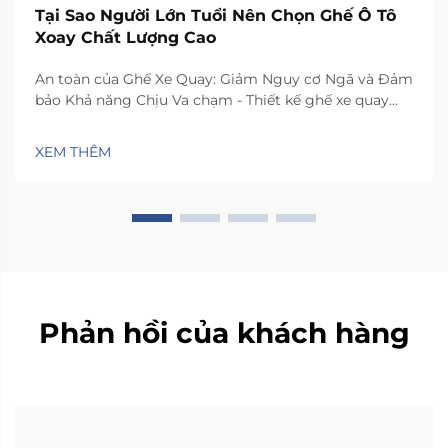
Tại Sao Người Lớn Tuổi Nên Chọn Ghế Ô Tô
Xoay Chất Lượng Cao
An toàn của Ghế Xe Quay: Giảm Nguy cơ Ngã và Đảm
bảo Khả năng Chịu Va chạm - Thiết kế ghế xe quay
như thế nào để giảm thiểu mất ổn định ngang khi di
chuyển. Ghế có cơ chế xoay đặc biệt giúp xoay 90 độ
XEM THÊM
về phía cửa xe, nhờ đó người dùng...
Phản hồi của khách hàng