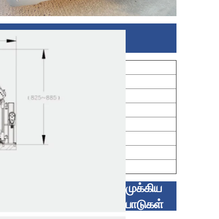
க்கள்
850 மிமீ
0-100
540-700 மிமீ
12VDC
100கி.கி
கார் டிரங்க்கில்
ார திசை அல்லது எதிர் கடிகார திசை
180W
முக்கிய
பாடுகள்