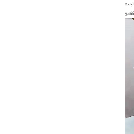
வசதி
தனிப