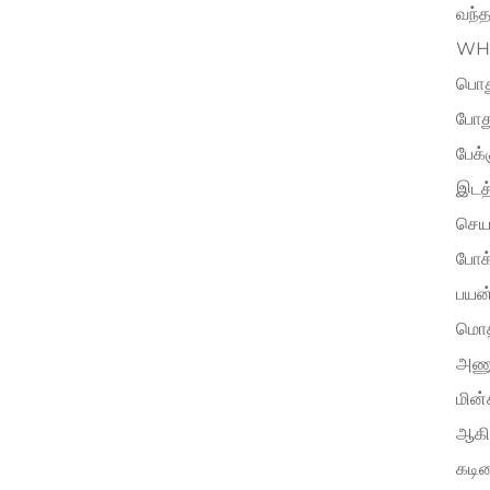
வந்த
WH-1
பொது
போது
பேக்
இடத்
செயல
போக்
பயன்
மொத்
அணுக
மின்
ஆகி
கடின