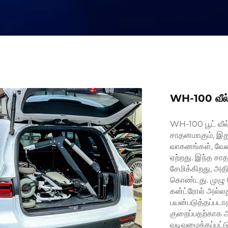
WH-100 வீல்
WH-100 பூட் வீல்ச
சாதனமாகும், இது
வாகனங்கள், வேன்
ஏற்றது. இந்த சாத
சேமிக்கிறது, அத
கொண்டது. முழு ச
கன்ட்ரோல் அல்லத
பயன்படுத்தப்படாத
குறைப்பதற்காக அ
வடிவமைக்கப்பட்ட