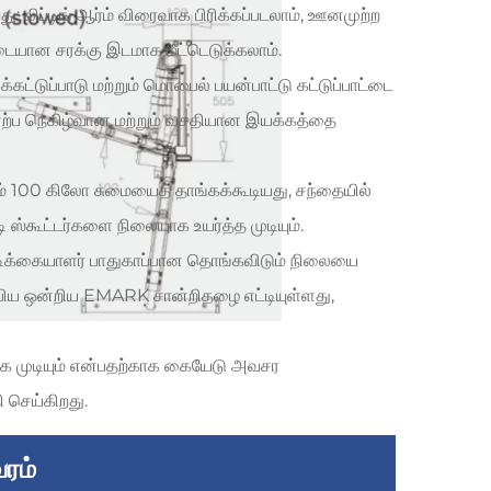
து: லிப்டிங் ஆர்ம் விரைவாக பிரிக்கப்படலாம், ஊனமுற்ற
டையான சரக்கு இடமாக மீட்டெடுக்கலாம்.
கட்டுப்பாடு மற்றும் மொபைல் பயன்பாட்டு கட்டுப்பாட்டை
ு ஏற்ப நெகிழ்வான மற்றும் வசதியான இயக்கத்தை
சம் 100 கிலோ சுமையைத் தாங்கக்கூடியது, சந்தையில்
ி ஸ்கூட்டர்களை நிலையாக உயர்த்த முடியும்.
 நடவடிக்கையாளர் பாதுகாப்பான தொங்கவிடும் நிலையை
ப்பிய ஒன்றிய EMARK சான்றிதழை எட்டியுள்ளது,
க முடியும் என்பதற்காக கையேடு அவசர
 செய்கிறது.
ரம்