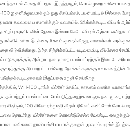
டைந்தவுடன் அதை மீட்பதாக இருந்தாலும், செயல்முறை எளிமையானதாக
00 ஐ தனித்துவமாக்கும் ஒரு சிறப்பம்சம், பயன்பாட்டில் இல்லாத போ
வான கவலையை சமாளிக்கும் வகையில், பிரிக்கக்கூடிய லிப்டிங் ஆர்ம
, சிறப்பு கருவிகளின் தேவை இல்லாமலேயே லிப்டிங் ஆர்மை எளிதாக பிரிக
குபாக்ஸில் உள்ள இடத்தை மிகவும் குறைக்கிறது, சாமான்கள், சரக்கு
தை விடுவிக்கிறது. இந்த சிந்திக்கப்பட்ட வடிவமைப்பு, வீல்சேரை சேம
்பாடுகளுக்கும், அன்றாட நடைமுறை பயன்பாட்டிற்கும் இடையே சரியான
குவரத்துக்கு அப்பாற்பட்ட பல்வேறு நோக்கங்களுக்கும் வாகனத்தின் பே
படுத்தக்கூடியதாகவும் இருப்பதை உறுதி செய்கிறது.
தத்தில், WH-100 டிரங்க் வீல்சேர் சேமிப்பு சாதனம் வணிக வாகனங்க
ுதல் மற்றும் பயன்பாட்டை மேம்படுத்துவதற்கான ஒரு நடைமுறை மற்றும்
சார லிஃப்டிங், 100 கிலோ ஏற்றுமதி திறன், ரிமோட் கன்ட்ரோல் செயல்பாடு
யவை தொடர்ந்து வீல்சேர்களை கொண்டுசெல்ல வேண்டிய எவருக்கும் ஒ
மான பணிகளை தானியங்கி மயமாக்குவதன் மூலமும், டிரங்க் இடத்தை 