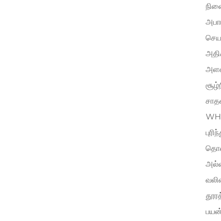
நிலை
அபாய
செயல
அதிக
அளவி
சூழ
சாதன
WH-
புரி
தொலை
அல்ல
வலி
தூரத
பயன்