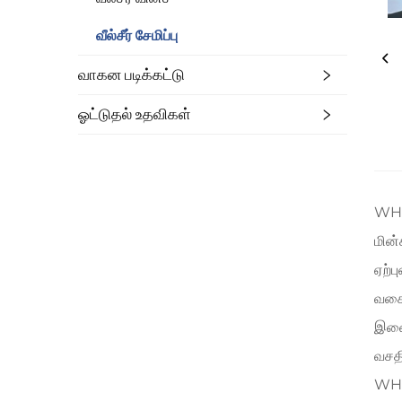
வீல்சீர் சேமிப்பு
வாகன படிக்கட்டு
ஓட்டுதல் உதவிகள்
WH-1
மின்
ஏற்ப
வகைய
இணைக
வசதி
WH-1