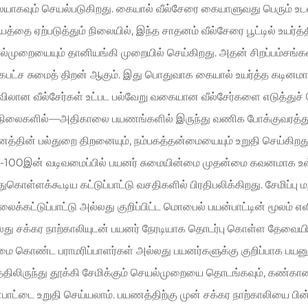
யாகவும் செயல்படுகிறது. கையால் வீல்சேரை கையாளுவது பெரும் உடல்
த்தை ஏற்படுத்தும் நிலையில், இந்த சாதனம் வீல்சேரை பூட்டில் உயர்
்முறையையும் தானியங்கி முறையில் செய்கிறது. அதன் சிறப்பம்சங்
பட்ச சுமைத் திறன் ஆகும். இது பொதுவாக கையால் உயர்த்த கடினமா
லான வீல்சேர்கள் உட்பட பல்வேறு வகையான வீல்சேர்களை எடுத்துச் செ
்நிலைகளில்—அதிகாலை பயணங்களில் இருந்து வணிக போக்குவரத்த
த்தின் பல்துறை திறனையும், நம்பகத்தன்மையையும் உறுதி செய்கிறது
100இன் வடிவமைப்பில் பயனர் சுமையின்மை முதன்மை கவனமாக உள்ள
ந்துகொள்ளக்கூடிய கட்டுப்பாட்டு வசதிகளில் பிரதிபலிக்கிறது. சேமிப்பு 
க்கட்டுப்பாட்டு அல்லது குறிப்பிட்ட மொபைல் பயன்பாட்டின் மூலம் எள
து சக்கர நாற்காலியுடன் பயனர் நேரடியாக தொடர்பு கொள்ள தேவையி
மை கொண்ட பராமரிப்பாளர்கள் அல்லது பயனர்களுக்கு குறிப்பாக பய
்திலிருந்து தூக்கி சேமிக்கும் செயல்முறையை தொடங்கவும், கண்காணிக்
பாட்டை உறுதி செய்யலாம். பயணத்திற்கு முன் சக்கர நாற்காலியை பின்