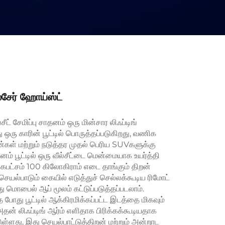
சேர் ஹோய்ஸ்ட்
ீட் சேமிப்பு சாதனம் ஒரு மின்சார லிஃப்டிங்
 ஒரு காரின் பூட்டில் பொருத்தப்படுகிறது, வணிக
கள் மற்றும் நடுத்தர முதல் பெரிய SUVகளுக்கு
னம் பூட்டில் ஒரு வீல்சீட்டை மென்மையாக உயர்த்தி
ிகபட்சம் 100 கிலோகிராம் எடை தாங்கும் திறன்
ெயல்பாடும் கையில் எடுத்துச் செல்லக்கூடிய ரிமோட்
ு மொபைல் ஆப் மூலம் கட்டுப்படுத்தப்படலாம்.
 போது பூட்டில் ஆக்கிரமிக்கப்பட்ட இடத்தை மிகவும்
தன் லிஃப்டிங் ஆர்ம் எளிதாக பிரிக்கக்கூடியதாக
ுள்ளது, இது செயல்பாட்டுத்திறன் மற்றும் அன்றாட