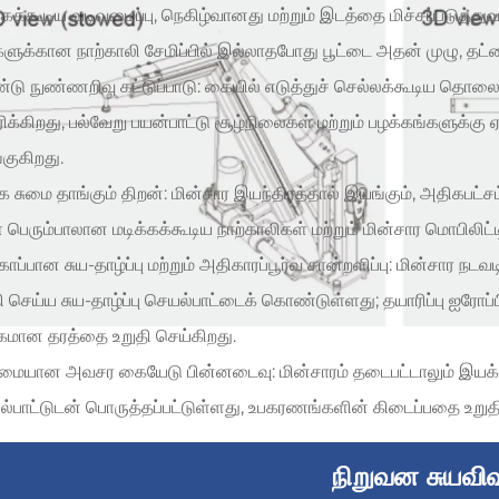
க்கக்கூடிய வடிவமைப்பு, நெகிழ்வானது மற்றும் இடத்தை மிச்சப்படுத்துவ
களுக்கான நாற்காலி சேமிப்பில் இல்லாதபோது பூட்டை அதன் முழு, தட்
டு நுண்ணறிவு கட்டுப்பாடு: கையில் எடுத்துச் செல்லக்கூடிய தொலைக்
க்கிறது, பல்வேறு பயன்பாட்டு சூழ்நிலைகள் மற்றும் பழக்கங்களுக்க
குகிறது.
 சுமை தாங்கும் திறன்: மின்சார இயந்திரத்தால் இயங்கும், அதிகபட்
 பெரும்பாலான மடிக்கக்கூடிய நாற்காலிகள் மற்றும் மின்சார மொபிலிட்ட
காப்பான சுய-தாழ்ப்பு மற்றும் அதிகாரப்பூர்வ சான்றளிப்பு: மின்சார
ி செய்ய சுய-தாழ்ப்பு செயல்பாட்டைக் கொண்டுள்ளது; தயாரிப்பு ஐரோ
கமான தரத்தை உறுதி செய்கிறது.
ுமையான அவசர கையேடு பின்னடைவு: மின்சாரம் தடைபட்டாலும் இயக்
்பாட்டுடன் பொருத்தப்பட்டுள்ளது, உபகரணங்களின் கிடைப்பதை உறுதி
நிறுவன சுயவிவ