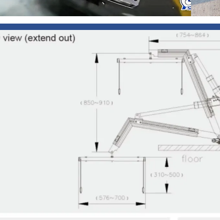
தயாரிப்பு அளவுரு
அதிகபட்ச லிஃப்டிங் உயரம்
சுழலும் கோணம்
லிஃப்டிங் ராட்டின் ஸ்ட்ரோக்
வோல்டேஜ்
ஏற்றுமதி திறன்
நிறுவல் இடம்
திருப்பும் திசை
கடிக
Power