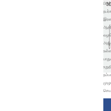
பிரி
நபர்
இரண்
ஆதரி
வழங்
அதிக
உள்ள
பாது
உறுத
நம்ப
முழ
செயல