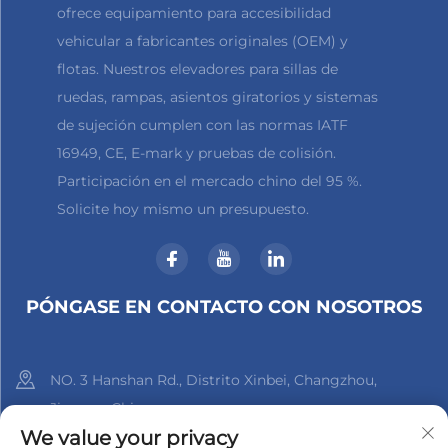
ofrece equipamiento para accesibilidad
vehicular a fabricantes originales (OEM) y
flotas. Nuestros elevadores para sillas de
ruedas, rampas, asientos giratorios y sistemas
de sujeción cumplen con las normas IATF
16949, CE, E-mark y pruebas de colisión.
Participación en el mercado chino del 95 %.
Solicite hoy mismo un presupuesto.
PÓNGASE EN CONTACTO CON NOSOTROS
NO. 3 Hanshan Rd., Distrito Xinbei, Changzhou,
Jiangsu, China
We value your privacy