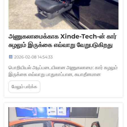
அணுகலாமைக்காக Xinde-Tech-ன் கார்
சுழலும் இருக்கை எவ்வாறு வேறுபடுகிறது
2026-02-08 14:54:33
பொறியியல் அடிப்படையிலான அணுகலாமை: கார் சுழலும்
இருக்கை எவ்வாறு பாதுகாப்பான, சுயாதீனமான
இடமாற்றத்தை ஏற்படுத்துகிறது: இயக்க திறன்
மேலும் பார்க்க
குறைவுள்ள தனிநபர்களுக்கு, சீட்டு நாற்காலியிலிருந்து
வாகன இருக்கைக்கு இடமாற்றம் செய்வது கணிசமான
உடல் வலிமை தேவையையும், விழுதல் ஆபத்துகளையும்
ஏற்படுத்துகிறது. நன்கு வடிவமைக்கப்பட்ட...