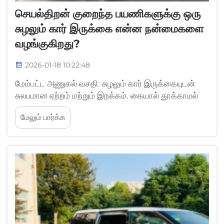
செயல்திறன் குறைந்த பயணிகளுக்கு ஒரு
சுழலும் கார் இருக்கை என்ன நன்மைகளை
வழங்குகிறது?
2026-01-18 10:22:48
மேம்பட்ட அணுகல் வசதி: சுழலும் கார் இருக்கையுடன்
சுலபமான ஏற்றம் மற்றும் இறக்கம். கையால் தூக்காமல்
சக்கர நாற்காலியிலிருந்து இருக்கைக்கு மாற்றம். சக்கர
மேலும் பார்க்க
நாற்காலி பயன்படுத்துபவர்களுக்கு வாகனத்தில் ஏறுவது
மற்றும் இறங்குவது தொடர்பாக சுழலும் கார்
இருக்கைகள் விளையாட்டையே மாற்றியுள்ளன. இவை...