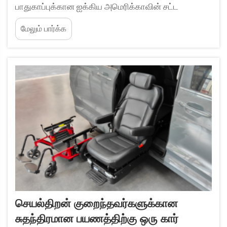
பாதுகாப்புக்கான ஐக்கிய அமெரிக்காவின் சட்ட
அடிப்படை. FMVSS 207 (இருக்கை அமைப்புகள்)
மேலும் பார்க்க
மற்றும் FMVSS 213 ஆகியவை சுழல் இருக்கை
ஒருங்கிணைப்புக்கு ஏன் முக்கியமானவை? சுழல்
இயங்குதளங்கள் FMVSS 207 தரத்தை நிறைவேற்ற
மிகக் கடுமையான விசையைத் தாங்க வேண்டும்.
அத்துடன்...
செயல்திறன் குறைந்தவர்களுக்கான
சுதந்திரமான பயணத்திற்கு ஒரு கார்