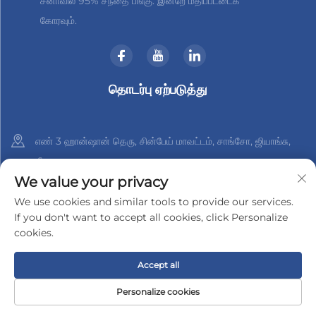
சீனாவில் 95% சந்தை பங்கு. இன்றே மதிப்பீட்டைக்
கோரவும்.
தொடர்பு ஏற்படுத்து
எண் 3 ஹான்ஷான் தெரு, சின்பேய் மாவட்டம், சாங்சோ, ஜியாங்சு,
சீனா
We value your privacy
+86-18961288218
We use cookies and similar tools to provide our services.
If you don't want to accept all cookies, click Personalize
[email protected]
cookies.
Accept all
சாங்சோ Xinder-Tech எலக்ட்ரானிக்ஸ் கோ., லிமிடெட் உரிமை © 2025
தனியுரிமைக் கொள்கை
Personalize cookies
முகப்பு
பரிசுகள்
மின்னஞ்சல்
தொலைபேசி