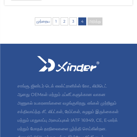
குறைக்கிறது. இந்த நாற்காலி கார் கதவு பக்கமாக 90
பாகைகள் திரும்பும் சிறப்பு சுழல் இயந்திரத்தைக்
கொண்டுள்ளது, எனவே மக்கள்...
முந்தைய
1
2
3
4
அடுத்து
சாங்சூ ஜிண்டர்-டெக் எலக்ட்ரானிக்ஸ் கோ., லிமிடெட்
ஆனது OEMகள் மற்றும் ஃப்ளீட்களுக்கான வாகன
அணுகல் உபகரணங்களை வழங்குகிறது. எங்கள் முற்றிலும்
சக்திவாய்ந்த சீட் லிப்ட்கள், ரேம்ப்கள், சுழலும் இருக்கைகள்
மற்றும் பாதுகாப்பு அமைப்புகள் IATF 16949, CE, E-மார்க்
மற்றும் மோதல் தரநிலைகளை பூர்த்தி செய்கின்றன.