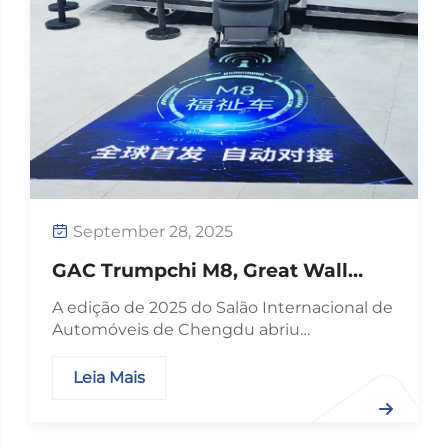
September 28, 2025
GAC Trumpchi M8, Great Wall
Gaoshan e Toyota BZ3 Unem
A edição de 2025 do Salão Internacional de
Forças com os Assentos de Bem-
Automóveis de Chengdu abriu
Estar Xinder para Estabelecer um
solenemente, revelando uma celebração
Novo Padrão para Mobilidade
tecnológica focada na mobilidade futura e
Leia Mais
Acessível
no cuidado humanizado. O novo GAC
Trumpchi M8, o MPV de nova energia
premium da Great Wall, Gaoshan, e o