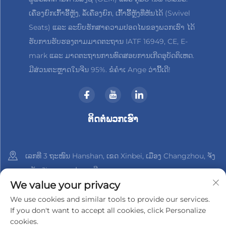
ເຄື່ອງຍົກເກົ້າອີ້ຫຼັງ, ລໍ້ເຄື່ອງຍົກ, ເກົ້າອີ້ຫຼັງທີ່ຫັນໄດ້ (Swivel
Seats) ແລະ ລະບົບຮັກສາຄວາມປອດໄພຂອງພວກເຮົາ ໄດ້
ຮັບການຮັບຮອງຕາມມາດຕະຖານ IATF 16949, CE, E-
mark ແລະ ມາດຕະຖານການທົດສອບການເກີດອຸບັດຕິເຫດ.
ມີສ່ວນຕະຫຼາດໃນຈີນ 95%. ຂໍຄຳເ Ange ວ່ານີ້ເດີ!
ຕິດຕໍ່ພວກເຮົາ
ເລກທີ 3 ຖະໜົນ Hanshan, ເຂດ Xinbei, ເມືອງ Changzhou, ຈັງ
ຫວັດ Jiangsu, ປະເທດຈີນ
We value your privacy
+86-18961288218
We use cookies and similar tools to provide our services.
If you don't want to accept all cookies, click Personalize
[email protected]
cookies.