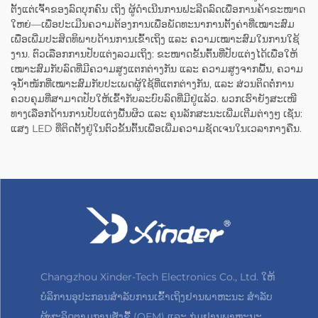
ຕັ້ງແຕ່ເຈົ້າຂອງລົດບຸກຄົນ ເຖິງ ຜູ້ດຳເນີນການຟະລີດລົດເພື່ອການຄ້າຂະໜາດ
ໃຫຍ່—ເພື່ອປະເມີນຄວາມຕ້ອງການເພື່ອພັດທະນາການຕັ້ງຄ່າທີ່ເໝາະສົມ
ເພື່ອເພີ່ມປະສິດທິພາບດ້ານການເຂົ້າເຖິງ ແລະ ຄວາມເໝາະສົມໃນການໃຊ້
ງານ. ຕົວເລືອກການປັບແຕ່ງລວມເຖິງ: ຂະໜາດຂັ້ນຕົ້ນທີ່ປັບແຕ່ງໄດ້ເພື່ອໃຫ້
ເໝາະສົມກັບລົດທີ່ມີຄວາມສູງແຕກຕ່າງກັນ ແລະ ຄວາມສູງຈາກພື້ນ, ຄວາມ
ຈຸນ້ຳໜັກທີ່ເໝາະສົມກັບປະເພດຜູ້ໃຊ້ທີ່ແຕກຕ່າງກັນ, ແລະ ສ່ວນຕິດຕໍ່ການ
ຄວບຄຸມທີ່ສາມາດປັບໃຫ້ເຂົ້າກັບລະບົບລົດທີ່ມີຢູ່ແລ້ວ. ພວກເຮົາຍັງສະເໜີ
ທາງເລືອກດ້ານການປັບແຕ່ງພື້ນຜິວ ແລະ ຄຸນລັກສະນະເພີ່ມເຕີມຕ່າງໆ ເຊັ່ນ:
ແສງ LED ທີ່ຕິດຕັ້ງຢູ່ໃນຕົວຂັ້ນຕົ້ນເພື່ອເພີ່ມຄວາມຊັດເຈນໃນເວລາກາງຄືນ.
Changzhou Xinder-Tech Electronics Co., Ltd. ໃຫ້
ບໍລິການອຸປະກອນສຳລັບການເຂົ້າເຖິງຢານພາຫະນະ ສຳລັບ
ຜູ້ຜະລິດຕາມການສັ່ງຊື້ (OEM) ແລະ ກຸ່ມຢານພາຫະນະ.