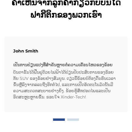
ຄຳເຫັນຈາກລູກຄ້າກ່ຽວກັບບັນໄດ
ຟາກີຕິກຂອງພວກເຮົາ
John Smith
ເປັນການປ່ຽນແປງທີ່ສຳຄັນຫຼາຍຕໍ່ຄວາມເຄື່ອນໄຫວຂອງຂ້ອຍ
ບັນດາຂັ້ນໄດ້ຟື້ນຟູດ້ວຍໄຟຟ້າໄດ້ປ່ຽນປັບປະສົບການຂອງຂ້ອຍ
ກັບ SUV ຂອງຂ້ອຍຢ່າງສົມບູນ. ດຽວນີ້ຂ້ອຍບໍ່ຕ້ອງດິ້ນຮົນເວລາ
ຂຶ້ນຫຼືລົງຈາກລລະຖີ່ງອີກຕໍ່ໄປ, ແລະການເປີດອັດຕະໂນມັດນັ້ນມີ
ຄວາມສະດວກສະບາຍຢ່າງຍິ່ງ. ຂ້ອຍຮູ້ສຶກປອດໄພແລະເປັນ
ອິດສະຫຼະຫຼາຍຂຶ້ນ. ຂອບໃຈ Xinder-Tech!