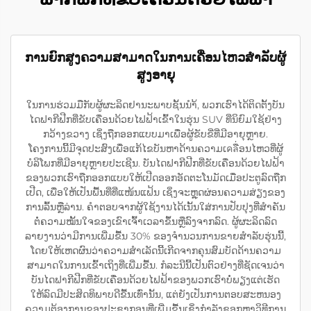
ການຍົກສູງຄວາມສາມາດໃນການເຄື່ອນໄຫວສຳລັບຜູ້
ສູງອາຍຸ
ໃນການຮ່ວມມືກັບຜູ້ຜະລິດຢານະພາບຊັ້ນນຳ້, ພວກເຮົາໄດ້ຕິດຕັ້ງບັນ
ໄດຟາກີຟີກທີ່ຂັບເຄື່ອນດ້ວຍໄຟຟ້າເຂົ້າໃນຮຸ່ນ SUV ທີ່ນິຍົມໃຊ້ຢ່າງ
ກວ້າງຂວາງ ເຊິ່ງຖືກອອກແບບມາເພື່ອຜູ້ຂັບຂີ່ທີ່ມີອາຍຸຫຼາຍ.
ໂຄງການນີ້ມີຈຸດປະສົງເພື່ອແກ້ໄຂບັນຫາດ້ານຄວາມເคลື່ອນໄຫວທີ່ຜູ້
ບໍລິໂພກທີ່ມີອາຍຸຫຼາຍປະເຊີນ. ບັນໄດຟາກີຟີກທີ່ຂັບເຄື່ອນດ້ວຍໄຟຟ້າ
ຂອງພວກເຮົາຖືກອອກແບບໃຫ້ເປີດອອກອັດຕະໂນມັດເມື່ອປະຕູລົດຖືກ
ເປີດ, ເພື່ອໃຫ້ເປັນພື້ນທີ່ທີ່ແໜ້ນແຟ້ນ ເຊິ່ງຈະຫຼຸດຜ່ອນຄວາມສ່ຽງຂອງ
ການລົ້ນຫຼືລ່ານ. ຄຳຕອບຈາກຜູ້ໃຊ້ງານໄດ້ເນັ້ນໃສ່ການປັບປຸງທີ່ສຳຄັນ
ຕໍ່ຄວາມໝັ້ນໃຈຂອງເຂົາເຈົ້າເວລາຂຶ້ນຫຼືລົງຈາກລົດ. ຜູ້ຜະລິດລົດ
ລາຍງານວ່າມີການເພີ່ມຂື້ນ 30% ຂອງຈຳນວນການຂາຍສຳລັບຮຸ່ນນີ້,
ໂດຍໃຫ້ເຫດຜົນວ່າຄວາມສຳເລັດນີ້ເກີດຈາກຄຸນສົມບັດດ້ານຄວາມ
ສາມາດໃນການເຂົ້າເຖິງທີ່ເພີ່ມຂື້ນ. ກໍລະນີນີ້ເປັນຕົວຢ່າງທີ່ຊັດເຈນວ່າ
ບັນໄດຟາກີຟີກທີ່ຂັບເຄື່ອນດ້ວຍໄຟຟ້າຂອງພວກເຮົາບໍ່ພຽງແຕ່ເຮັດ
ໃຫ້ລົດມີປະສິດທິພາບດີຂື້ນເທົ່ານັ້ນ, ແຕ່ຍັງເປັນການຕອບສະຫນອງ
ຄວາມຕ້ອງການຂອງປະຊາກອນທີ່ເພີ່ມຂື້ນເຊິ່ງກຳລັງຊອກຫາວິທີການ