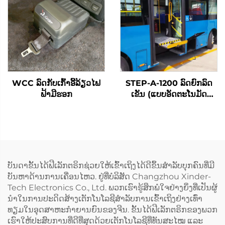
WCC ລົດກັບເກົ້າອີ້ລ້ຽວໄຟ
STEP-A-1200 ລົດຍົກລົດ
ຟ້າມີຮອກ
ເຂັນ (ແບບອັດຕະໂນມັດ
ທັງໝົດ)
ບັນດາຂັ້ນໄດ້ຟີເລັກຕຣິກຊ່ວຍໃຫ້ເຂົ້າເຖິງໄດ້ດີຂຶ້ນສຳລັບບຸກຄົນທີ່ມີ
ບັນຫາດ້ານການເຄື່ອນໄຫວ. ຢູ່ທີ່ບໍລິສັດ Changzhou Xinder-
Tech Electronics Co., Ltd. ພວກເຮົາຮູ້ສຶກພໍໃຈຢ່າງຍິ່ງທີ່ເປັນຜູ້
ນຳໃນການປະດິດສ້າງເຕັກໂນໂລຊີສຳລັບການເຂົ້າເຖິງຢ່າງເທົ່າ
ທຽມໃນອຸດສາຫະກຳຍານຍົນຂອງຈີນ. ຂັ້ນໄດ້ຟີເລັກຕຣິກຂອງພວກ
ເຮົາໃຫ້ປະສົບການທີ່ດີທີ່ສຸດດ້ວຍເຕັກໂນໂລຊີທີ່ທັນສະໄໝ ແລະ