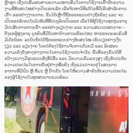
ຫຼ້າສຸດ ເຊິ່ງປະສົມຜະສານຄວາມເໝາະສົມໃນການໃຊ້ງານເຂົ້າກັບຄວາມ
ງາມທີ່ທັນສະໄໝຢ່າງເປັນເອກະລັກ ເພື່ອຈັດຫາວິທີແກ້ໄຂທີ່ດີເລີດສຳລັບການ
ເຂົ້າ-ອອກຢ່າງງ່າຍດາຍ. ຂັ້ນໄດ້ເຫຼົ່ານີ້ຖືກອອກແບບຢ່າງຖືກຕ້ອງ ແລະ ຈະ
ເປີດອອກອັດຕະໂນມັດທັນທີທີ່ປະຕູລົດເປີດອອກ ເພື່ອໃຫ້ຜູ້ໃຊ້ງານທຸກກຸ່ມອາຍຸ
ມີປະສົບການການເຂົ້າ-ອອກຢ່າງລຽບງ່າຍ ແລະ ຄວາມສະດວກສະບາຍ—
ຕັ້ງແຕ່ຜູ້ສູງອາຍຸ ບຸກຄົນທີ່ມີບັນຫາດ້ານການເຄື່ອນໄຫວ ຫາກຮອດຄອບຄົວທີ່
ມີເດັກນ້ອຍ. ລະບົບກົກໄດ້ຖືກອອກແບບຢ່າງທັນສະໄໝ ເຮັດວຽກຢ່າງເງີບ
ງ່ຽວ ແລະ ລຽບງ່າຍ ໂດຍບໍ່ຕ້ອງໃຊ້ການຈັດການດ້ວຍມື ແລະ ລົດຜ່ອນ
ຄວາມເຄັ່ງຕຶງທາງຮ່າງກາຍໃນການໃຊ້ງານປະຈຳວັນ. ພື້ນທີ່ຂອງຂັ້ນໄດ້ທີ່
ກວ້າງຂວາງມີຮູບແບບເທິງທີ່ບໍ່ລື້ນ ແລະ ມີຄວາມເຂັ້ມແຂງສູງ ເຊິ່ງຮັບປະກັນ
ຄວາມປອດໄພໃນການຢືນຢູ່ຢ່າງໝັ້ນຄົງ ເຖິງແມ່ນວ່າຈະຢູ່ໃນສະພາບ
ອາກາດທີ່ມີຝົນ ຫຼື ຫິມະ ຫຼື ນ້ຳເຢັນ ໂດຍໃຫ້ຄວາມສຳຄັນກັບຄວາມປອດໄພ
ຂອງຜູ້ໃຊ້ງານໃນທຸກສະພາບແວດລ້ອມ.