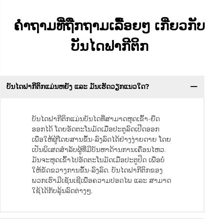
ຄຳຖາມທີ່ຖືກຖາມເລື້ອຍໆ ເກີ່ຍວກັບ
ບັນໄດຟາກີຕິກ
ບັນໄດຟາກີຕິກແມ່ນຫຍັງ ແລະ ມັນເຮັດວຽກແນວໃດ?
ບັນໄດຟາກີຕິກແມ່ນບັນໄດທີ່ສາມາດຫຸດເຂົ້າ-ຍືດ
ອອກໄດ້ ໂດຍອັດຕະໂນມັດເມື່ອປະຕູລົດເປີດອອກ
ເພື່ອໃຫ້ຜູ້ໂດຍສານຂຶ້ນ-ລົງລົດໄດ້ຢ່າງງ່າຍດາຍ ໂດຍ
ເປັນພິເສດສຳລັບຜູ້ທີ່ມີບັນຫາດ້ານການເຄື່ອນໄຫວ.
ມັນຈະຫຸດເຂົ້າໄປອັດຕະໂນມັດເມື່ອປະຕູປິດ ເພື່ອບໍ່
ໃຫ້ຂັດຂວາງການຂຶ້ນ-ລົງລົດ. ບັນໄດຟາກີຕິກຂອງ
ພວກເຮົາມີເຊັນເຊີເພື່ອຄວາມປອດໄພ ແລະ ສາມາດ
ໃຊ້ໄດ້ກັບລຸ້ນລົດຕ່າງໆ.