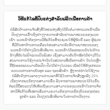
ວິທີແກ້ໄຂທີ່ປັບແຕ່ງສຳລັບຟລີດເພື່ອການຄ້າ
ບໍລິສັດດ້ານການຈັດສົ່ງທີ່ໃຫຍ່ແຫ່ງໜຶ່ງໄດ້ຕິດຕໍ່ມາຫາພວກເຮົາເພື່ອ
ປັບປຸງການເຂົ້າເຖິງຢ່າງງ່າຍດາຍສຳລັບຢານພາຫະນະຂອງພວກ
ເຂົາ. ພວກເຂົາຕ້ອງການວິທີແກ້ໄຂທີ່ຈະຊ່ວຍໃຫ້ຜູ້ຂັບຂີ່ ແລະ ຜູ້ຊ່ວຍ
ທີ່ມີບັນຫາດ້ານການເຄື່ອນໄຫວສາມາດຂັບຂີ່ຢານພາຫະນະຂອງ
ພວກເຂົາໄດ້ຢ່າງມີປະສິດທິພາບ. ພວກເຮົາໄດ້ອອກແບບບັນໄດດ້ານ
ຂ້າງທີ່ຂັບໄຟຟ້າແບບເປັນພິເສດ ເຊິ່ງສາມາດຮັບນ້ຳໜັກໄດ້ຢ່າງດີໃນ
ສະພາບການໃຊ້ງານປະຈຳວັນໃນສະຖານທີ່ເພື່ອການຄ້າ. ບັນໄດເຫຼົ່າ
ນີ້ຖືກອອກແບບມາເພື່ອເປີດ-ປິດໄດ້ຢ່າງໄວວ່ອນ ເພື່ອບໍ່ໃຫ້ຮັງແກ່ກວນ
ຂະບວນການການບັນທຸກ ແລະ ຖອນສິນຄ້າ. ຫຼັງຈາກນຳໄປໃຊ້ງານ
ບໍລິສັດດັ່ງກ່າວລາຍງານວ່າເວລາທີ່ໃຊ້ໃນການຈັດສົ່ງຫຼຸດລົງ 25%
ເນື່ອງຈາກພະນັກງານສາມາດຂຶ້ນ-ລົງຈາກຢານພາຫະນະໄດ້ໄວຂຶ້ນ.
ກໍລະນີນີ້ສະແດງໃຫ້ເຫັນເຖິງຄວາມສາມາດຂອງພວກເຮົາໃນການຈັດ
ຫາວິທີແກ້ໄຂທີ່ເໝາະສົມຕາມຄວາມຕ້ອງການເພື່ອງຕົວຂອງແຕ່ລະ
ລູກຄ້າ ແລະ ປັບປຸງປະສິດທິພາບໃນການດຳເນີນງານ.