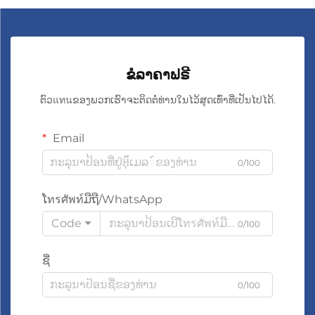
ຂໍລາຄາຟຣີ
ຕົວแทนຂອງພວກເຮົາຈະຕິດຕໍ່ທ່ານໃນໄວ້ສຸດເທົ່າທີ່ເປັນໄປໄດ້.
Email
0/100
ໂทรศัพท์ມືຖື/WhatsApp
Code
0/100
ຊື່
0/100