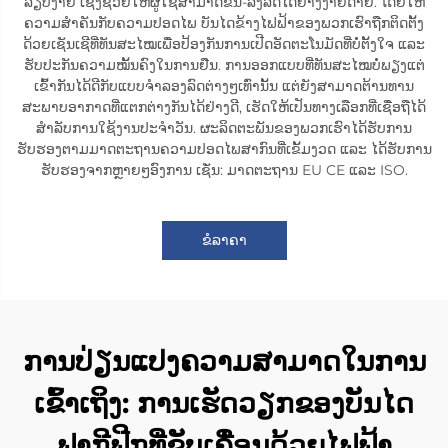
ລຽບງ່າຍ ເຊິ່ງຊ່ວຍໃຫ້ຜູ້ໃຊ້ສາມາດຂຶ້ນ-ລົງລົດໄດ້ຢ່າງງ່າຍດາຍ. ໂດຍໃຫ້
ຄວາມສຳຄັນກັບຄວາມປອດໄພ ບັນໄດຂ້າງໄຟຟ້າຂອງພວກເຮົາຖືກຕິດຕັ້ງ
ດ້ວຍເຊັນເຊີທີ່ທັນສະໄໝເພື່ອປ້ອງກັນການເປີດອັດຕະໂນມັດທີ່ບໍ່ຕັ້ງໃຈ ແລະ
ຮັບປະກັນຄວາມໝັ້ນຄົງໃນການຢືນ. ການອອກແບບທີ່ທັນສະໄໝບໍ່ພຽງແຕ່
ເຂົ້າກັນໄດ້ດີກັບແບບຈຳລອງລົດຕ່າງໆເທົ່ານັ້ນ ແຕ່ຍັງສາມາດຕ້ານທານ
ສະພາບອາກາດທີ່ແຕກຕ່າງກັນໄດ້ຢ່າງດີ, ເຮັດໃຫ້ເປັນທາງເລືອກທີ່ເຊື່ອຖືໄດ້
ສຳລັບການໃຊ້ງານປະຈຳວັນ. ຜະລິດຕະພັນຂອງພວກເຮົາໄດ້ຮັບການ
ຮັບຮອງຕາມມາດຕະຖານຄວາມປອດໄພສາກົນທີ່ເຂັ້ມງວດ ແລະ ໄດ້ຮັບການ
ຮັບຮອງຈາກຫຼາຍໆອົງການ ເຊັ່ນ: ມາດຕະຖານ EU CE ແລະ ISO.
ຂໍລາຄາ
ການປ່ຽນແປງຄວາມສາມາດໃນການ
ເຂົ້າເຖິງ: ການເຮັດວຽກຂອງບັນໄດ
ຟາກີຟີກທີ່ຂັບເຄື່ອນດ້ວຍໄຟຟ້າ