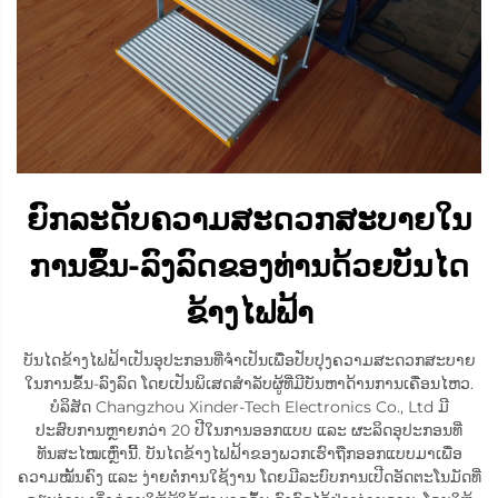
ຍົກລະດັບຄວາມສະດວກສະບາຍໃນ
ການຂຶ້ນ-ລົງລົດຂອງທ່ານດ້ວຍບັນໄດ
ຂ້າງໄຟຟ້າ
ບັນໄດຂ້າງໄຟຟ້າເປັນອຸປະກອນທີ່ຈຳເປັນເພື່ອປັບປຸງຄວາມສະດວກສະບາຍ
ໃນການຂຶ້ນ-ລົງລົດ ໂດຍເປັນພິເສດສຳລັບຜູ້ທີ່ມີບັນຫາດ້ານການເຄື່ອນໄຫວ.
ບໍລິສັດ Changzhou Xinder-Tech Electronics Co., Ltd ມີ
ປະສົບການຫຼາຍກວ່າ 20 ປີໃນການອອກແບບ ແລະ ຜະລິດອຸປະກອນທີ່
ທັນສະໄໝເຫຼົ່ານີ້. ບັນໄດຂ້າງໄຟຟ້າຂອງພວກເຮົາຖືກອອກແບບມາເພື່ອ
ຄວາມໝັ້ນຄົງ ແລະ ງ່າຍຕໍ່ການໃຊ້ງານ ໂດຍມີລະບົບການເປີດອັດຕະໂນມັດທີ່