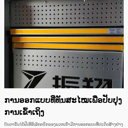
ການອອກແບບທີ່ທັນສະໄໝເພື່ອປັບປຸງ
ການເຂົ້າເຖິງ
ບັນດາຂັ້ນໄດ້ຟີເທີອີເລັກຕຣິກຂອງພວກເຮົາມີການອອກແບບທີ່ປະດິດສ້າງຢ່າງ