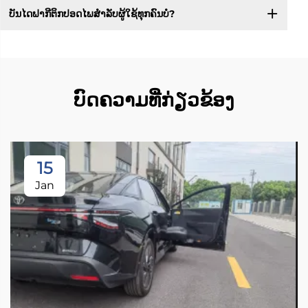
ບັນໄດຟາກີຕິກປອດໄພສຳລັບຜູ້ໃຊ້ທຸກຄົນບໍ?
ບົດຄວາມທີ່ກ່ຽວຂ້ອງ
15
Jan