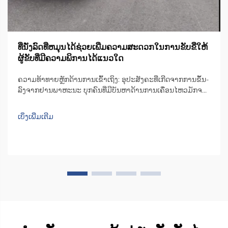
ທີ່ນັ່ງລົດທີ່ຫມຸນໄດ້ຊ່ວຍເພີ່ມຄວາມສະດວກໃນການຂັບຂີ່ໃຫ້
ຜູ້ຂັບທີ່ມີຄວາມພິການໄດ້ແນວໃດ
ຄວາມທ້າທາຍຫຼັກດ້ານການເຂົ້າເຖິງ: ອຸປະສັງຄະທີ່ເກີດຈາກການຂຶ້ນ-
ລົງຈາກຢານພາຫະນະ ບຸກຄົນທີ່ມີບັນຫາດ້ານການເຄື່ອນໄຫວມັກຈະ
ເຈີບປຸ້ມກັບຄວາມຫຍຸ້ງຍາກໃນການຂຶ້ນ-ລົງຈາກທີ່ນັ່ງລົດທົ່ວໄປ. ພື້ນທີ່
ດ້ານໃນຂອງລົດສ່ວນຫຼາຍບໍ່ພຽງພໍ, ສົ່ງຜົນໃຫ້ຜູ້ໃຊ້ຕ້ອງບີບຕົວ ຫຼື ຕື່ນ
ເບິ່ງເພີ່ມເຕີມ
ເທິງ...