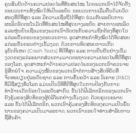
ຄຸນສົມບັດດ້ານຄວາມປອດໄພທີ່ທັນສະໄໝ, ໂດຍພວກເຮົາໄດ້ຈັດຕັ້ງ
ຂະບວນການທັງໝົດໃຫ້ເປັນລະບົບ. ຂະບວນການເລີ່ມຕົ້ນດ້ວຍວັດ
ສະດຸທີ່ດີທີ່ສຸດ ແລະ ມີຄວາມເຊື່ອຖືໄດ້ທີ່ສຸດ ຮ່ວມກັບລະບົບການ
ຜະລິດອັດຕະໂນມັດທີ່ທັນສະໄໝທີ່ສຸດບາງລະບົບ. ສາຍການຜະລິດ
ແລະຫຸ່ນຍົນເຊື່ອມຂອງພວກເຮົາຮັບປະກັນຄວາມຖືກຕ້ອງທີ່ສຸດໃນ
ແຕ່ລະຂັ້ນຕອນຂອງຂະບວນການ. ອຸດສາຫະກຳທັງໝົດໄດ້ທົດສອບ
ແຕ່ລະຂັ້ນຕອນຢ່າງເຂັ້ມງວດ. ດ້ວຍການທົດສອບການເກີດ
ອຸບັດຕິເຫດ (Crash Tests) ທີ່ດີທີ່ສຸດ ແລະ ການຢືນຢັນຢ່າງເຂັ້ມ
ງວດຂອງແຕ່ລະພາກສ່ວນຕາມມາດຕະຖານຄວາມປອດໄພທີ່ດີທີ່ສຸດ
ຂອງໂລກ, ອຸດສາຫະກຳດ້ານຄວາມປອດໄພຂອງພວກເຮົາຄວນຈະ
ຮູ້ສຶກພໍໃຈ. ຄວາມມຸ່ງໝັ້ນຂອງພວກເຮົາຕໍ່ການສ້າງສິດທິບັດທີ່
ຈົດທະບຽນຢູ່ລະດັບຊາດ ແລະ ການຄົ້ນຄວ້າ ແລະ ວິເຄາະ (R&D)
ທີ່ມີຊື່ສຽງທົ່ວໂລກ ແມ່ນເປັນວິທີທີ່ດີທີ່ສຸດໃນການປ້ອງກັນການ
ທຳຮ້າຍເດັກນ້ອຍໃນລະດັບສາກົນ. ຂັ້ນໄດ້ຟີເລັກຕຣິກຂອງພວກເຮົາ
ຍັງຄຸ້ມຄອງສິດທິຂອງຜູ້ບໍລິໂພກຢ່າງເຂັ້ມງວດ. ດ້ວຍຄຸນນະພາບ
ແລະ ຂັ້ນໄດ້ຟີເລັກຕຣິກ, ພວກເຮົາຄຸ້ມຄອງສິດທິຂອງຄວາມເປັນພົ້ນ
ຖານຂອງຄວາມເປັນມາລະຍາດ, ພວກເຮົາຂອບໃຈທ່ານສຳລັບການ
ຊື້ສິນຄ້າ.