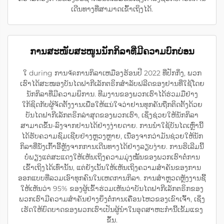
ເດີນທາງທີ່ສາມາດເຂົ້າເຖິງໄດ້.
ການສະໜັບສະໜູນນັກກິລາທີ່ມີຄວາມບົກບ່ອນ
ໃ during ການຈัดການກິລາເຫມືອງຮ້ອນປີ 2022 ທີ່ປັກກິ່ງ, ພວກ
ເຮົາໄດ້ສະໜອງບັນໄດຟາກີເລັກຕຣິກສຳລັບຟລີດຂອງຢານທີ່ໃຊ້ໂດຍ
ນັກກິລາທີ່ມີຄວາມພິການ. ທີມງານຂອງພວກເຮົາໄດ້ຮ່ວມມືຢ່າງ
ໃກ້ຊິດກັບຜູ້ຈັດຕັ້ງງານເພື່ອໃຫ້ແນ່ໃຈວ່າຢານທຸກຄັນຖືກຕິດຕັ້ງດ້ວຍ
ບັນໄດຟາກີເລັກຕຣິກລ່າສຸດຂອງພວກເຮົາ, ເຊິ່ງຊ່ວຍໃຫ້ນັກກິລາ
ສາມາດຂຶ້ນ-ລົງຈາກຢານໄດ້ຢ່າງງ່າຍດາຍ. ການນຳໃຊ້ບັນໄດເຫຼົ່ານີ້
ໄດ້ຮັບຄວາມຊົມເຊີຍຢ່າງຫຼວງຫຼາຍ, ເນື່ອງຈາກວ່າມັນຊ່ວຍໃຫ້ນັກ
ກິລາທີ່ນັ່ງເກົ້າອີ້ຫຼັງຈາກການເດີນທາງໄດ້ຢ່າງລຽບງ່າຍ. ການຮິເລີມນີ້
ບໍ່ພຽງແຕ່ສະແດງໃຫ້ເຫັນເຖິງຄວາມມຸ່ງໝັ້ນຂອງພວກເຮົາຕໍ່ການ
ເຂົ້າເຖິງໄດ້ເທົ່ານັ້ນ, ແຕ່ຍັງເນັ້ນໃຫ້ເຫັນເຖິງຄວາມສຳຄັນຂອງການ
ອອກແບບທີ່ລວມເອົາທຸກຄົນໃນເຫດການກິລາ. ການສຳຫຼວດຫຼັງງານຊີ້
ໃຫ້ເຫັນວ່າ 95% ຂອງຜູ້ເຂົ້າຮ່ວມເຫັນວ່າບັນໄດຟາກີເລັກຕຣິກຂອງ
ພວກເຮົາມີຄວາມສຳຄັນຢ່າງຍິ່ງຕໍ່ການເຄື່ອນໄຫວຂອງເຂົາເຈົ້າ, ເຊິ່ງ
ເຮັດໃຫ້ບົດບາດຂອງພວກເຮົາເປັນຜູ້ນຳໃນອຸດສາຫະກຳນີ້ເຂັ້ມແຂງ
ຂຶ້ນ.