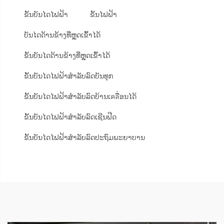
ຂັ້ນບັນໄດໄຟຟ້າ
ຂັ້ນໄຟຟ້າ
ບັນໄດດ້ານຂ້າງທີ່ຫຼຸດເຂົ້າໄດ້
ຂັ້ນບັນໄດດ້ານຂ້າງທີ່ຫຼຸດເຂົ້າໄດ້
ຂັ້ນບັນໄດໄຟຟ້າສຳລັບລົດບັນທຸກ
ຂັ້ນບັນໄດໄຟຟ້າສຳລັບລົດບ້ານເคลື່ອນໄດ້
ຂັ້ນບັນໄດໄຟຟ້າສຳລັບລົດເຊີນຟີດ
ຂັ້ນບັນໄດໄຟຟ້າສຳລັບລົດປະຖົມພະຍາບານ