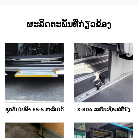
ຜະລິດຕະພັນທີ່ກ່ຽວຂ້ອງ
ຊຸດຂັ້ນໄຟຟ້າ ES-S ສະລິບໄດ້
X-804 ລະບົບເຊື່ອມຕໍ່ທີ່ນັ່ງ