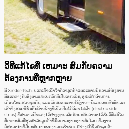
ວິທີແກ້ໄຂທີ່ ເຫມາະ ສົມກັບຄວາມ
ຕ້ອງການທີ່ຫຼາກຫຼາຍ
ທີ່ Xinder-Tech, ພວກເຮົາເຂົ້າໃຈດີວ່າລູກຄ້າແຕ່ລະທ່ານມີຄວາມຕ້ອງການ
ທີ່ແຕກຕ່າງກັນອີງຕາມປະເພດລົດທີ່ເປັນເອກະລັກ, ອຸປະສັກດ້ານການ
ເຄື່ອນໄຫວສ່ວນບຸກຄົນ, ແລະ ລັກສະນະການໃຊ້ງານ—ນີ້ແມ່ນເຫດຜົນທີ່ພວກ
ເຮົາຈຶ່ງສະເໜີຂັ້ນຕົ້ນດ້ານຂ້າງທີ່ເປີດ-ປິດໄດ້ດ້ວຍໄຟຟ້າ (electric side
steps) ທີ່ສາມາດປັບແຕ່ງໄດ້ຢ່າງຫຼາຍເພື່ອຮັບປະກັນວ່າຈະໄດ້ຮັບວິທີແກ້ໄຂ
ທີ່ເໝາະສົມທີ່ສຸດສຳລັບລູກຄ້າທີ່ມີຄວາມຫຼາກຫຼາຍທົ່ວໂລກ. ທີມງານ
ວິສະວະກຳທີ່ມີປະສົບການຂອງພວກເຮົາຮ່ວມມືຢ່າງໃກ້ຊິດກັບລູກຄ້າ—