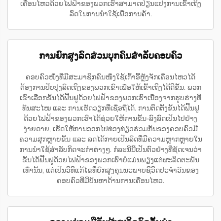
ເຄື່ອນໄຫວດ້ວຍໄຟຟ້າຂອງພວກເຮົາສາມາດປ່ຽນແປງການເຂົ້າເຖິງ
ລົດໃນການນຳໃຊ້ເພື່ອການຄ້າ.
ການຍົກສູງລົດສ່ວນບຸກຄົນສຳລັບຄອບຄົວ
ຄອບຄົວໜຶ່ງທີ່ມີສະມາຊິກຄົນໜຶ່ງໃຊ້ເກົ້າອີ້ຫຼັງຈັກເຄື່ອນໄຫວໄດ້
ຕ້ອງການປັບປຸງລົດເຖິງຂອງພວກເຂົາເພື່ອໃຫ້ເຂົ້າເຖິງໄດ້ດີຂຶ້ນ. ພວກ
ເຂົາເລືອກຂັ້ນໄດ້ຟີ້ນຟູດ້ວຍໄຟຟ້າຂອງພວກເຮົາເນື່ອງຈາກຮູບຮ່າງທີ່
ທັນສະໄໝ ແລະ ການເຮັດວຽກທີ່ເຊື່ອຖືໄດ້. ການຕິດຕັ້ງຂັ້ນໄດ້ຟີ້ນຟູ
ດ້ວຍໄຟຟ້າຂອງພວກເຮົາໄດ້ຊ່ວຍໃຫ້ການຂຶ້ນ-ລົງລົດເປັນໄປຢ່າງ
ງ່າຍດາຍ, ເຮັດໃຫ້ການອອກໄປທ່ອງທ່ຽວຮ່ວມກັນຂອງຄອບຄົວມີ
ຄວາມສຸກຫຼາຍຂຶ້ນ ແລະ ລດໄດ້ກາຍເປັນລົດທີ່ມີຄວາມຫຼາກຫຼາຍໃນ
ການນຳໃຊ້ສຳລັບກິດຈະກຳຕ່າງໆ. ກໍລະນີນີ້ເປັນຕົວຢ່າງທີ່ຊັດເຈນວ່າ
ຂັ້ນໄດ້ຟີ້ນຟູດ້ວຍໄຟຟ້າຂອງພວກເຮົາບໍ່ແມ່ນພຽງແຕ່ຜະລິດຕະພັນ
ເທົ່ານັ້ນ, ແຕ່ເປັນວິທີແກ້ໄຂທີ່ຍົກສູງຄຸນນະພາບຊີວິດປະຈຳວັນຂອງ
ຄອບຄົວທີ່ມີບັນຫາດ້ານການເຄື່ອນໄຫວ.