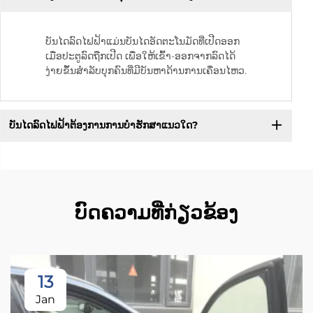
ບັນໄດລົດໄຟຟ້າແມ່ນບັນໄດອັດຕະໂນມັດທີ່ເປີດອອກ
ເມື່ອປະຕູລົດຖືກເປີດ ເພື່ອໃຫ້ເຂົ້າ-ອອກຈາກລົດໄດ້
ງ່າຍຂຶ້ນສຳລັບບຸກຄົນທີ່ມີບັນຫາດ້ານການເຄື່ອນໄຫວ.
ບັນໄດລົດໄຟຟ້າຕ້ອງການການບໍາຮັກສາແນວໃດ?
ບົດຄວາມທີ່ກ່ຽວຂ້ອງ
13
Jan