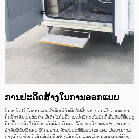
ການປະດິດສ້າງໃນການອອກແບບ
ບັນດາຂັ້ນໄດ້ຖືກອອກແບບສຳລັບເວີຊັ່ນລົດໄຟຟ້າຂອງພວກເຮົາດ້ວຍຄວາມ
ຄິດສ້າງສັນເປັນຫົວໃຈ, ມີເຕັກໂນໂລຢີການເປີດອັດຕະໂນມັດທີ່ເລີ່ມທັນທີທີ່ປະຕູ
ຖືກເປີດ—ເຮັດໃຫ້ບໍ່ຕ້ອງເຮັດດ້ວຍມື ແລະ ໃຫ້ການເຂົ້າ-ອອກຢ່າງງ່າຍດາຍ
ສຳລັບຜູ້ຂັບຂີ່ ແລະ ຜູ້ໂດຍສານ. ລັກສະນະທີ່ທັນສະໄໝ ແລະ ມີຄວາມງາມ
ຢ່າງເປັນລຳດັບ ມີເສັ້ນທີ່ເລີ່ມຕົ້ນຢ່າງເລືອນລົ້ນ ແລະ ມີການອອກແບບທີ່ຕ່ຳ,