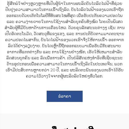
ຮູ້ສຶກພໍໃຈຢ່າງຫຼວງຫຼາຍທີ່ເປັນຜູ້ນຳໃນການຜະລິດບັນໄດລົດໄຟຟ້າທີ່ຊ່ວຍ
ປັບປຸງຄວາມສາມາດໃນການເຂົ້າເຖິງລົດ. ບັນໄດລົດໄຟຟ້າຂອງພວກເຮົາຖືກ
ອອກແບບດ້ວຍເຕັກໂນໂລຢີທີ່ທັນສະໄໝທີ່ສຸດ ເພື່ອຮັບປະກັນຄວາມປອດໄພ
ແລະ ຄວາມງ່າຍດາຍໃນການໃຊ້ງານສຳລັບບຸກຄົນທັງໝົດ ໂດຍເປັນພິເສດ
ສຳລັບຜູ້ທີ່ມີບັນຫາດ້ານການເຄື່ອນໄຫວ. ດ້ວຍຄຸນລັກສະນະຕ່າງໆ ເຊັ່ນ: ການ
ເປີດອັດຕະໂນມັດ, ວັດສະດຸທີ່ແຂງແຮງ, ແລະ ການປະຕິບັດຕາມມາດຕະຖານ
ຄວາມປອດໄພສາກົນ, ບັນໄດໄຟຟ້າຂອງພວກເຮົາຈຶ່ງໃຫ້ການເຂົ້າ-ອອກຈາກ
ລົດໄດ້ຢ່າງລຽບງ່າຍ. ບັນໄດເຫຼົ່ານີ້ຖືກອອກແບບມາເພື່ອຮັບມືກັບສະພາບ
ອາກາດທີ່ແຕກຕ່າງກັນ ແລະ ການໃຊ້ງານຢ່າງໜັກ, ເຮັດໃຫ້ເຫມາະສຳລັບ
ລົດສ່ວນບຸກຄົນ ແລະ ລົດເພື່ອການຄ້າ. ເປັນບໍລິສັດແຫ່ງທຳອິດທີ່ເຊີຍຊະນະ
ດ້ານອຸປະກອນເພື່ອຄວາມສາມາດໃນການເຂົ້າເຖິງລົດໃນປະເທດຈີນ, ພວກ
ເຮົາມີປະສົບການຫຼາຍກວ່າ 20 ປີ, ແລະ ຜະລິດຕະພັນຂອງພວກເຮົາໄດ້ຮັບ
ຄວາມໄວ້ວາງໃຈຈາກຜູ້ຜະລິດລົດໃຫຍ່ໆທົ່ວໂລກ.
ຂໍລາຄາ