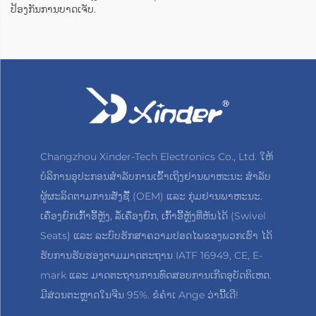
ປ້ອງກັນການບາດເຈັບ.
Changzhou Xinder-Tech Electronics Co., Ltd. ໃຫ້
ບໍລິການອຸປະກອນສຳລັບການເຂົ້າເຖິງຢານພາຫະນະ ສຳລັບ
ຜູ້ຜະລິດຕາມການສັ່ງຊື້ (OEM) ແລະ ກຸ່ມຢານພາຫະນະ.
ເຄື່ອງຍົກເກົ້າອີ້ຫຼັງ, ລໍ້ເຄື່ອງຍົກ, ເກົ້າອີ້ຫຼັງທີ່ຫັນໄດ້ (Swivel
Seats) ແລະ ລະບົບຮັກສາຄວາມປອດໄພຂອງພວກເຮົາ ໄດ້
ຮັບການຮັບຮອງຕາມມາດຕະຖານ IATF 16949, CE, E-
mark ແລະ ມາດຕະຖານການທົດສອບການເກີດອຸບັດຕິເຫດ.
ມີສ່ວນຕະຫຼາດໃນຈີນ 95%. ຂໍຄຳເ Ange ວ່ານີ້ເດີ!