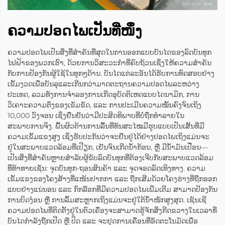
ຄວາມປອດໄພເປັນທີ່ໜຶ່ງ
ຄວາມປອດໄພເປັນສິ່ງທີ່ສຳຄັນທີ່ສຸດໃນການອອກແບບບັນໄດຂອງລົດບັນທຸກ
ໄຟຟ້າຂອງພວກເຮົາ, ດ້ວຍການວິສະວະກຳທີ່ຄົບຖ້ວນເຊິ່ງໃຫ້ຄວາມສຳຄັນ
ກັບການປ້ອງກັນຜູ້ໃຊ້ໃນທຸກໆດ້ານ. ບັນໄດແຕ່ລະອັນໄດ້ຮັບການທົດສອບຢ່າງ
ເຂັ້ມງວດເພື່ອບັນລຸແລະເກີນກວ່າມາດຕະຖານຄວາມປອດໄພລະຫວ່າງ
ປະເທດ, ລວມທັງການຈຳລອງການເກີດອຸບັດຕິເຫດແບບໄດນາມິກ, ການ
ວິເຄາະຄວາມຕຶງຂອງເຂັມຂັດ, ແລະ ການປະເມີນຄວາມໝັ້ນຄົງຈົນເຖິງ
10,000 ວົງຈອນ ເຊິ່ງຢືນຢັນວ່າມີປະສິດທິພາບທີ່ບໍ່ຖືກທຳລາຍໃນ
ສະພາບການຈິງ. ພື້ນຜິວຕ້ານການລື້ນທີ່ທັນສະໄໝມີຮູບແບບເປັນເສັ້ນທີ່ມີ
ຄວາມເຂັ້ມແຂງສູງ ເຊິ່ງຮັບປະກັນວ່າຈະຢືນຢູ່ໄດ້ຢ່າງປອດໄພເຖິງແມ່ນຈະ
ຢູ່ໃນສະພາບແວດລ້ອມທີ່ເປີຽກ, ເຢັນຈົນເກີດນ້ຳກ້ອນ, ຫຼື ມີນ້ຳມັນເປື່ອນ—
ເປັນສິ່ງທີ່ສຳຄັນຫຼາຍສຳລັບຜູ້ຂັບລົດບັນທຸກທີ່ຕ້ອງເຈີບກັບສະພາບແວດລ້ອມ
ທີ່ທ້າທາຍເຊັ່ນ: ຈຸດບັນທຸກ-ຖອນສິນຄ້າ ແລະ ຈຸດຈອດລົດເທິງທາງ. ຄວາມ
ເຂັ້ມແຂງຂອງໂຄງສ້າງທີ່ແໜ້ນປາກກາ ແລະ ຖືກເສີມດ້ວຍໂຄງຮ່າງທີ່ຖືກອອກ
ແບບຢ່າງແນ່ນອນ ແລະ ກົກລ໊ອກທີ່ມີຄວາມປອດໄພເພີ່ມເຕີມ ສາມາດປ້ອງກັນ
ການບິດງ໋ອນ ຫຼື ການລົ້ມສະຫຼາກເຖິງແມ່ນຈະຢູ່ໃຕ້ນ້ຳໜັກສູງສຸດ. ເຊັນເຊີ
ຄວາມປອດໄພທີ່ຕິດຕັ້ງຢູ່ໃນຕົວເຄື່ອງຈະສາມາດຮູ້ຈັກສິ່ງກີດຂວາງໃນເວລາທີ່
ບັນໄດກຳລັງຖືກເປີດ ຫຼື ປິດ ແລະ ຈະຢຸດການເຄື່ອນທີ່ອັດຕະໂນມັດເພື່ອ