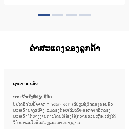
ຄຳສະແດງຂອງລູກຄ້າ
ຊາຣາ ຈອນສັນ
ການເຂົ້າເຖິງທີ່ປ່ຽນຊີວິດ
ບັນໄດລົດໄຟຟ້າຈາກ Xinder-Tech ໄດ້ປ່ຽນຊີວິດຂອງຄອບຄົວ
ພວກເຮົາຢ່າງແທ້ຈິງ. ແມ່ຂອງຂ້ອຍເດີ່ນເຂົ້າ-ອອກຈາກລົດຂອງ
ພວກເຮົາໄດ້ຢ່າງງ່າຍດາຍໂດຍບໍ່ຕ້ອງໃຊ້ຄວາມຊ່ວຍເຫຼືອ, ເຊິ່ງໄດ້
ໃຫ້ຄວາມເປັນອິດສະຫຼະແກ່ທ່ານຢ່າງຫຼາຍ!