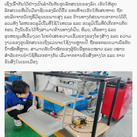
ເຊິ່ງເຂົ້າກັນໄດ້ຢ່າງເປັນລຳດັບກັບຮູບລັກສະນະຂອງລົດ, ເຮັດໃຫ້ຮູບ
ລັກສະນະທີ່ເປັນມືອາຊີບຂອງລົດດີຂຶ້ນ ແທນທີ່ຈະເຮັດໃຫ້ເສຍຫາຍ. ຖືກ
ຜະລິດຈາກວັດຖຸທີ່ມີຄຸນນະພາບສູງ ແລະ ຕ້ານທາງຕໍ່ສະພາບອາກາດໄດ້ດີ,
ລວມທັງ ໂລຫະອະລູມິເນີ້ມທີ່ໃຊ້ໃນທະເລ ແລະ ອະລູມິເນີ້ມທີ່ບໍ່ເກີດການກັດ
ກ່ອນ, ດັ່ງນັ້ນຂັ້ນໄດ້ຈຶ່ງສາມາດຕ້ານທາງຕໍ່ຝົນ, ຫິມະ, ເກືອທາງ ແລະ
ອຸນຫະພູມທີ່ເຂັ້ມງວດ ໂດຍບໍ່ເສຍຄວາມເຂັ້ມແຂງຂອງໂຄງສ້າງ ແລະ ຄວາມ
ງາມຂອງຮູບລັກສະນະເຖິງແມ່ນຈະໃຊ້ງານຫຼາຍປີ. ຖືກອອກແບບມາເພື່ອຮັບ
ນ້ຳໜັກທີ່ຫຼາຍ, ສາມາດຮັບນ້ຳໜັກຂອງຜູ້ຂັບຂີ່ທຸກຂະໜາດ ແລະ ເໝາະ
ສຳລັບການນຳໃຊ້ທີ່ແຕກຕ່າງກັນ ເລີ່ມຈາກການຂົນສົ່ງທາງໄກ ແລະ ການ
ຂົນສົ່ງໃນເຂດເມືອງ.