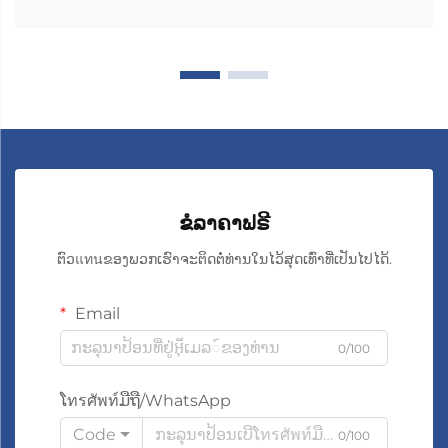
ຂໍລາຄາຟຣີ
ຕົວแทนຂອງພວກເຮົາຈະຕິດຕໍ່ທ່ານໃນໄວ້ສຸດເທົ່າທີ່ເປັນໄປໄດ້.
Email
0/100
ໂทรศัพท์ມືຖື/WhatsApp
Code
0/100