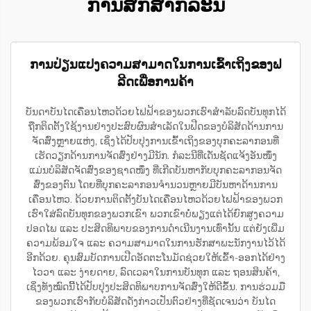
ການສຶກສາກໍລະນີ
ການປ່ຽນແປງຄວາມສາມາດໃນການເຂົ້າເຖິງຂອງຟ
ລີດເພື່ອການຄ້າ
ບັນດາບັນໄດເຄື່ອນໄຫວດ້ວຍໄຟຟ້າຂອງພວກເຮົາສຳລັບລົດບັນທຸກໄດ້
ຖືກຕິດຕັ້ງໃຊ້ງານຢ່າງປະສົບຜົນສຳເລັດໃນຟີດຂອງບໍລິສັດດ້ານການ
ຈັດສົ່ງຫຼາຍແຫ່ງ, ເຊິ່ງໄດ້ປັບປຸງການເຂົ້າເຖິງຂອງບຸກຄະລາກອນທີ່
ເຮັດວຽກດ້ານການຈັດສົ່ງຢ່າງມີນັກ. ກໍລະນີທີ່ເດັ່ນຊັດແຈ້ງອັນໜຶ່ງ
ແມ່ນບໍລິສັດຈັດສົ່ງຂອງຊາດໜຶ່ງ ທີ່ເກີດບັນຫາກັບບຸກຄະລາກອນຈັດ
ສົ່ງຂອງຕົນ ໂດຍທີ່ບຸກຄະລາກອນຈຳນວນຫຼາຍມີບັນຫາດ້ານການ
ເຄື່ອນໄຫວ. ດ້ວຍການຕິດຕັ້ງບັນໄດເຄື່ອນໄຫວດ້ວຍໄຟຟ້າຂອງພວກ
ເຮົາໃສ່ລົດບັນທຸກຂອງພວກເຂົາ ພວກເຂົາບໍ່ພຽງແຕ່ໄດ້ຍົກສູງຄວາມ
ປອດໄພ ແລະ ປະສິດທິພາບຂອງການດຳເນີນງານເທົ່ານັ້ນ ແຕ່ຍັງເພີ່ມ
ຄວາມພ້ອມໃຈ ແລະ ຄວາມສາມາດໃນການຮັກສາພະນັກງານໄວ້ໄດ້
ອີກດ້ວຍ. ຄຸນສົມບັດການເປີດອັດຕະໂນມັດຊ່ວຍໃຫ້ເຂົ້າ-ອອກໄດ້ຢ່າງ
ໄວວາ ແລະ ງ່າຍດາຍ, ລົດເວລາໃນການບັນທຸກ ແລະ ຖອນສິນຄ້າ,
ເຊິ່ງທັງໝົດນີ້ໄດ້ປັບປຸງປະສິດທິພາບການຈັດສົ່ງໃຫ້ດີຂຶ້ນ. ການຮ່ວມມື
ຂອງພວກເຮົາກັບບໍລິສັດດັ່ງກ່າວເປັນຕົວຢ່າງທີ່ຊັດເຈນວ່າ ບັນໄດ