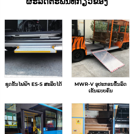
ຜະລິດຕະພັນທີ່ກ່ຽວຂ້ອງ
ຊຸດຂັ້ນໄຟຟ້າ ES-S ສະລິບໄດ້
MWR-V ອຸປະກອນຂຶ້ນລົດ
ເຂັນແບບຄົນ