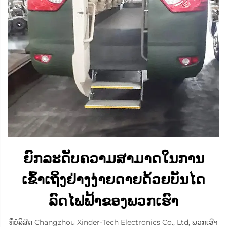
ຍົກລະດັບຄວາມສາມາດໃນການ
ເຂົ້າເຖິງຢ່າງງ່າຍດາຍດ້ວຍບັນໄດ
ລົດໄຟຟ້າຂອງພວກເຮົາ
ທີ່ບໍລິສັດ Changzhou Xinder-Tech Electronics Co., Ltd, ພວກເຮົາ