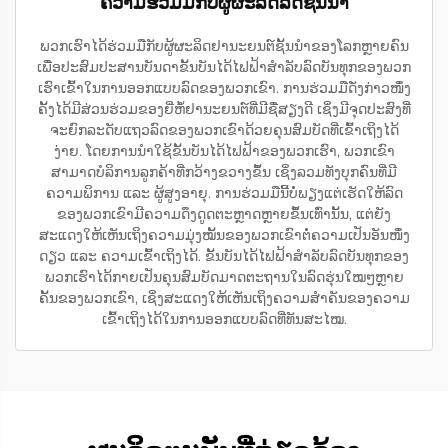
ຄວາມຮ່ວມມືກັບຜູ້ຜະລິດລົດຊັ້ນນຳ
ພວກເຮົາໄດ້ຮ່ວມມືກັບຜູ້ຜະລິດຢານະຍນຕ໌ຊັ້ນນຳຂອງໂລກຫຼາຍຄົນ
ເພື່ອປະສົມປະສານບັນດາຂັ້ນບັນໄດ້ໄຟຟ້າສຳລັບລົດບັນທຸກຂອງພວກ
ເຮົາເຂົ້າໃນການອອກແບບລົດຂອງພວກເຂົາ. ການຮ່ວມມືດັ່ງກ່າວໜຶ່ງ
ຄັ້ງໄດ້ມີສ່ວນຮ່ວມຂອງຍີ່ຫໍ້ຢານະຍນຕ໌ທີ່ມີຊື່ສຽງດີ ເຊິ່ງມີຈຸດປະສົງທີ່
ຈະຍົກລະດັບແຖວລົດຂອງພວກເຂົາດ້ວຍຄຸນສົມບັດທີ່ເຂົ້າເຖິງໄດ້
ງ່າຍ. ໂດຍການນຳໃຊ້ຂັ້ນບັນໄດ້ໄຟຟ້າຂອງພວກເຮົາ, ພວກເຂົາ
ສາມາດບໍລິການລູກຄ້າທີ່ກວ້າງຂວາງຂຶ້ນ ເຊິ່ງລວມທັງບຸກຄົນທີ່ມີ
ຄວາມພິການ ແລະ ຜູ້ສູງອາຍຸ. ການຮ່ວມມືນີ້ບໍ່ພຽງແຕ່ເຮັດໃຫ້ລົດ
ຂອງພວກເຂົາມີຄວາມດຶງດູດຕະຫຼາດຫຼາຍຂຶ້ນເທົ່ານັ້ນ, ແຕ່ຍັງ
ສະແດງໃຫ້ເຫັນເຖິງຄວາມມຸ່ງໝັ້ນຂອງພວກເຂົາຕໍ່ຄວາມເປັນອັນໜຶ່ງ
ດຽວ ແລະ ຄວາມເຂົ້າເຖິງໄດ້. ຂັ້ນບັນໄດ້ໄຟຟ້າສຳລັບລົດບັນທຸກຂອງ
ພວກເຮົາໄດ້ກາຍເປັນຄຸນສົມບັດມາດຕະຖານໃນລົດຮຸ່ນໃໝໆຫຼາຍ
ຄັ້ນຂອງພວກເຂົາ, ເຊິ່ງສະແດງໃຫ້ເຫັນເຖິງຄວາມສຳຄັນຂອງຄວາມ
ເຂົ້າເຖິງໄດ້ໃນການອອກແບບລົດທີ່ທັນສະໄໝ.