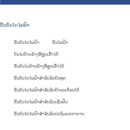
ຂັ້ນບັນໄດໄຟຟ້າ
ຂັ້ນບັນໄດໄຟຟ້າ
ຂັ້ນໄຟຟ້າ
ບັນໄດດ້ານຂ້າງທີ່ຫຼຸດເຂົ້າໄດ້
ຂັ້ນບັນໄດດ້ານຂ້າງທີ່ຫຼຸດເຂົ້າໄດ້
ຂັ້ນບັນໄດໄຟຟ້າສຳລັບລົດບັນທຸກ
ຂັ້ນບັນໄດໄຟຟ້າສຳລັບລົດບ້ານເคลື່ອນໄດ້
ຂັ້ນບັນໄດໄຟຟ້າສຳລັບລົດເຊີນຟີດ
ຂັ້ນບັນໄດໄຟຟ້າສຳລັບລົດປະຖົມພະຍາບານ