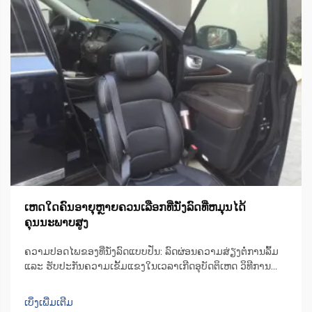
ເຫດໃດຄົນອາຍຸຫຼາຍຄວນເລືອກທີ່ນັ່ງລົດທີ່ຫມຸນໄດ້
ຄຸນນະພາບສູງ
ຄວາມປອດໄພຂອງທີ່ນັ່ງລົດແບບປັ່ນ: ລົດຜ່ອນຄວາມສ່ຽງຕໍ່ການລົ້ມ
ແລະ ຮັບປະກັນຄວາມເຂັ້ມແຂງໃນເວລາເກີດອຸບັດຕິເຫດ ວິທີການ
ອອກແບບທີ່ນັ່ງລົດແບບປັ່ນເພື່ອຫຼຸດຜ່ອນຄວາມບໍ່ສະຖຽນລະຫວ່າງ
ການຍ້າຍຕົວ ເກົ້າອີ້ຫຼືທີ່ນັ່ງມີເຄື່ອງຈັກທີ່ສາມາດປັ່ນໄດ້ເປັນພິເສດ ເຊິ່ງ
ເບິ່ງເພີ່ມເຕີມ
ຊ່ວຍປັ່ນທີ່ນັ່ງໄປ 90 ອົງສາໄປທາງດ້ານປະຕູລົດ ເພື່ອໃຫ້ຜູ້ໃຊ້...