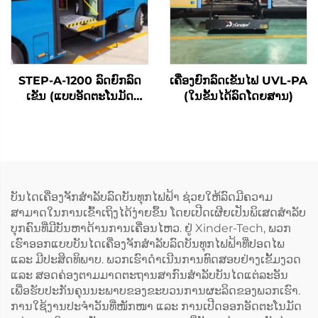
STEP-A-1200 ລົດຍົກລົດ
ເຄື່ອງຍົກລົດເຂັນໄຟ UVL-PA
ເຂັນ (ແບບອັດຕະໂນມັດ
(ໃນຂັ້ນໄດ້ລົດໂດຍສານ)
ທັງໝົດ)
ບັນໄດເຄື່ອງຈັກສຳລັບລົດບັນທຸກໄຟຟ້າ ຊ່ວຍໃຫ້ລົດມີຄວາມ
ສາມາດໃນການເຂົ້າເຖິງໄດ້ງ່າຍຂຶ້ນ ໂດຍເປີດເຜີຍເປັນພິເສດສຳລັບ
ບຸກຄົນທີ່ມີບັນຫາດ້ານການເຄື່ອນໄຫວ. ຢູ່ Xinder-Tech, ພວກ
ເຮົາອອກແບບບັນໄດເຄື່ອງຈັກສຳລັບລົດບັນທຸກໄຟຟ້າທີ່ປອດໄພ
ແລະ ມີປະສິດທິພາບ. ພວກເຮົາດຳເນີນການທົດສອບຢ່າງເຂັ້ມງວດ
ແລະ ສອດຄ່ອງຕາມມາດຕະຖານສາກົນສຳລັບບັນໄດແຕ່ລະອັນ
ເພື່ອຮັບປະກັນຄຸນນະພາບຂອງຂະບວນການຜະລິດຂອງພວກເຮົາ.
ການໃຊ້ງານປະຈຳວັນທີ່ໜັກໜາ ແລະ ການເປີດອອກອັດຕະໂນມັດ