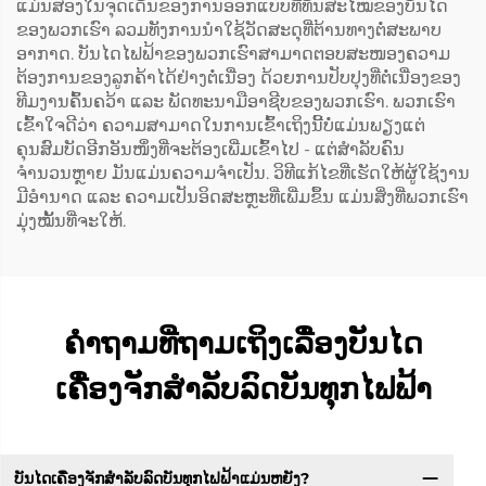
ແມ່ນສອງໃນຈຸດເດັ່ນຂອງການອອກແບບທີ່ທັນສະໄໝຂອງບັນໄດ
ຂອງພວກເຮົາ ລວມທັງການນຳໃຊ້ວັດສະດຸທີ່ຕ້ານທາງຕໍ່ສະພາບ
ອາກາດ. ບັນໄດໄຟຟ້າຂອງພວກເຮົາສາມາດຕອບສະໜອງຄວາມ
ຕ້ອງການຂອງລູກຄ້າໄດ້ຢ່າງຕໍ່ເນື່ອງ ດ້ວຍການປັບປຸງທີ່ຕໍ່ເນື່ອງຂອງ
ທີມງານຄົ້ນຄວ້າ ແລະ ພັດທະນາມືອາຊີບຂອງພວກເຮົາ. ພວກເຮົາ
ເຂົ້າໃຈດີວ່າ ຄວາມສາມາດໃນການເຂົ້າເຖິງນີ້ບໍ່ແມ່ນພຽງແຕ່
ຄຸນສົມບັດອີກອັນໜຶ່ງທີ່ຈະຕ້ອງເພີ່ມເຂົ້າໄປ - ແຕ່ສຳລັບຄົນ
ຈຳນວນຫຼາຍ ມັນແມ່ນຄວາມຈຳເປັນ. ວິທີແກ້ໄຂທີ່ເຮັດໃຫ້ຜູ້ໃຊ້ງານ
ມີອຳນາດ ແລະ ຄວາມເປັນອິດສະຫຼະທີ່ເພີ່ມຂຶ້ນ ແມ່ນສິ່ງທີ່ພວກເຮົາ
ມຸ່ງໝັ້ນທີ່ຈະໃຫ້.
ຄຳຖາມທີ່ຖາມເຖິງເລື່ອງບັນໄດ
ເຄື່ອງຈັກສຳລັບລົດບັນທຸກໄຟຟ້າ
ບັນໄດເຄື່ອງຈັກສຳລັບລົດບັນທຸກໄຟຟ້າແມ່ນຫຍັງ?