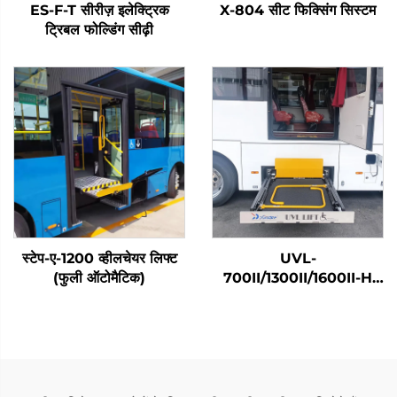
ES-F-T सीरीज़ इलेक्ट्रिक
X-804 सीट फिक्सिंग सिस्टम
ट्रिबल फोल्डिंग सीढ़ी
स्टेप-ए-1200 व्हीलचेयर लिफ्ट
UVL-
(फुली ऑटोमैटिक)
700II/1300II/1600II-H
व्हीलचेयर लिफ्ट (सामान में)