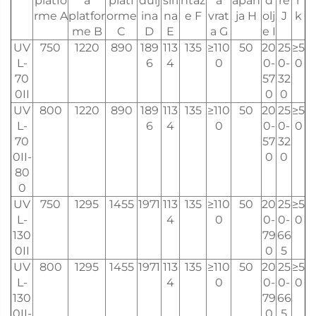
platfo
a
platf
dulj
širi
ntaž
a
apan
d
re
r
rme A
platfor
orme
ina
na
e F
vrat
ja H
olj
J
k
me B
C
D
E
a G
e I
UV
750
1220
890
189
113
135
≥110
50
20
25
≥5
L-
6
4
0
0-
0-
0
70
57
32
0II
0
0
UV
800
1220
890
189
113
135
≥110
50
20
25
≥5
L-
6
4
0
0-
0-
0
70
57
32
0II-
0
0
80
0
UV
750
1295
1455
1971
113
135
≥110
50
20
25
≥5
L-
4
0
0-
0-
0
130
79
66
0II
0
5
UV
800
1295
1455
1971
113
135
≥110
50
20
25
≥5
L-
4
0
0-
0-
0
130
79
66
0II-
0
5