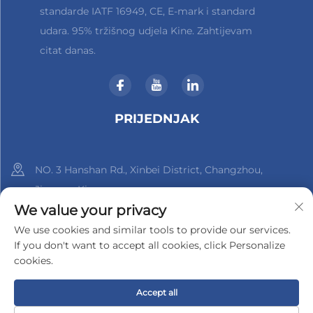
standarde IATF 16949, CE, E-mark i standard
udara. 95% tržišnog udjela Kine. Zahtijevam
citat danas.
PRIJEDNJAK
NO. 3 Hanshan Rd., Xinbei District, Changzhou,
Jiangsu, Kina
We value your privacy
+86-18961288218
We use cookies and similar tools to provide our services.
If you don't want to accept all cookies, click Personalize
[email protected]
cookies.
Accept all
Autorska prava © 2025. Changzhou Xinder-Tech Electronics Co.,
Ltd.
Politika privatnosti