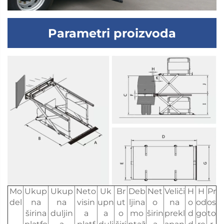
Parametri proizvoda
Mo
Ukup
Ukup
Neto
Uk
Br
Deb
Net
Veliči
H
H
Pr
del
na
na
visin
upn
ut
ljina
o
na
o
od
os
širina
duljin
a
a
o
mo
širin
prekl
d
go
to