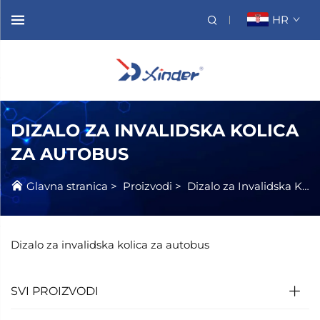
HR
DIZALO ZA INVALIDSKA KOLICA
ZA AUTOBUS
Glavna stranica
>
Proizvodi
>
Dizalo za Invalidska Kolicima
Dizalo za invalidska kolica za autobus
SVI PROIZVODI