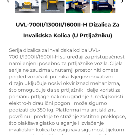
UVL-700II/1300II/1600II-H Dizalica Za
Invalidska Kolica (U Prtljažniku)
Serija dizalica za invalidska kolica UVL-
700II/1300II/1600II-H su uređaji za pristupačnost
namijenjeni posebno za prtljažnike vozila. Cijela
serija ne zauzima unutarnji prostor niti ometa
pogled vozača ili putnika. Njegov inovativni
dizajn uključuje nosivi okvir iznad mehanizma,
što omogućuje da se prtljažnik i dalje koristi za
pohranu prtljage nakon ugradnje. Uređaj koristi
elektro-hidraulični pogon i može sigurno
podizati do 350 kg. Platforma ima antiskliznu
površinu i prednje te stražnje zaštitne preklopce,
što olakšava glatko ulaganje i izvlačenje
invalidskih kolica te osigurava sigurnost tijekom