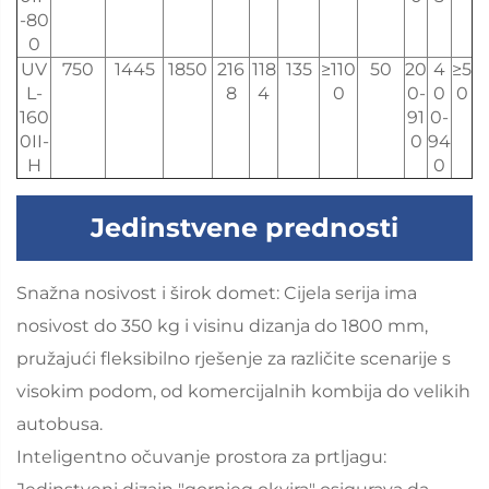
-80
0
UV
750
1445
1850
216
118
135
≥110
50
20
4
≥5
L-
8
4
0
0-
0
0
160
91
0-
0II-
0
94
H
0
Jedinstvene prednosti
Snažna nosivost i širok domet: Cijela serija ima
nosivost do 350 kg i visinu dizanja do 1800 mm,
pružajući fleksibilno rješenje za različite scenarije s
visokim podom, od komercijalnih kombija do velikih
autobusa.
Inteligentno očuvanje prostora za prtljagu: