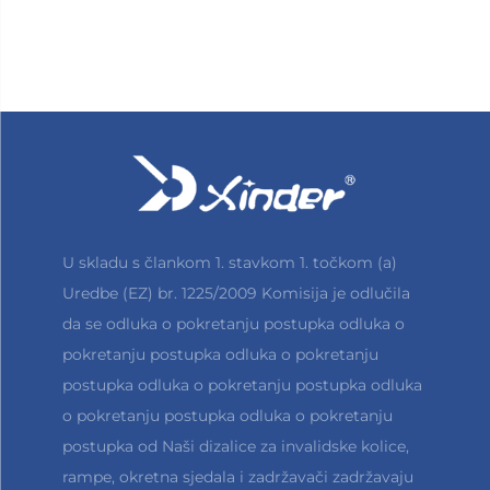
U skladu s člankom 1. stavkom 1. točkom (a)
Uredbe (EZ) br. 1225/2009 Komisija je odlučila
da se odluka o pokretanju postupka odluka o
pokretanju postupka odluka o pokretanju
postupka odluka o pokretanju postupka odluka
o pokretanju postupka odluka o pokretanju
postupka od Naši dizalice za invalidske kolice,
rampe, okretna sjedala i zadržavači zadržavaju