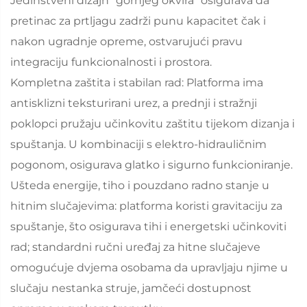
Jedinstveni dizajn "gornjeg okvira" osigurava da
pretinac za prtljagu zadrži punu kapacitet čak i
nakon ugradnje opreme, ostvarujući pravu
integraciju funkcionalnosti i prostora.
Kompletna zaštita i stabilan rad: Platforma ima
antisklizni teksturirani urez, a prednji i stražnji
poklopci pružaju učinkovitu zaštitu tijekom dizanja i
spuštanja. U kombinaciji s elektro-hidrauličnim
pogonom, osigurava glatko i sigurno funkcioniranje.
Ušteda energije, tiho i pouzdano radno stanje u
hitnim slučajevima: platforma koristi gravitaciju za
spuštanje, što osigurava tihi i energetski učinkoviti
rad; standardni ručni uređaj za hitne slučajeve
omogućuje dvjema osobama da upravljaju njime u
slučaju nestanka struje, jamčeći dostupnost