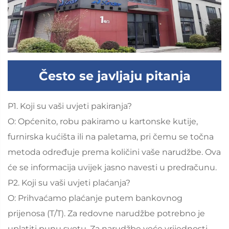
Često se javljaju pitanja
P1. Koji su vaši uvjeti pakiranja?
O: Općenito, robu pakiramo u kartonske kutije,
furnirska kućišta ili na paletama, pri čemu se točna
metoda određuje prema količini vaše narudžbe. Ova
će se informacija uvijek jasno navesti u predračunu.
P2. Koji su vaši uvjeti plaćanja?
O: Prihvaćamo plaćanje putem bankovnog
prijenosa (T/T). Za redovne narudžbe potrebno je
uplatiti punu svotu. Za narudžbe veće vrijednosti