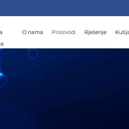
a
O nama
Proizvodi
Rješenje
Kutij
ca