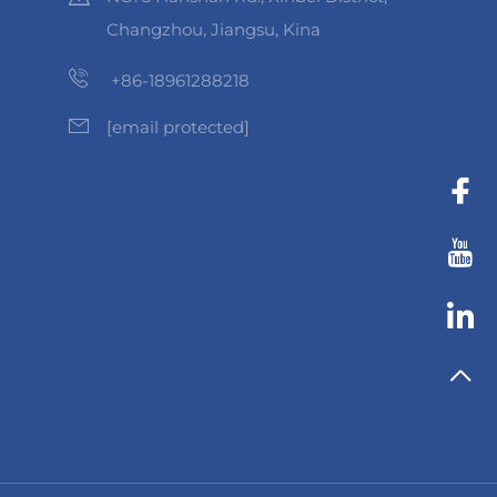
Changzhou, Jiangsu, Kina
+86-18961288218
[email protected]