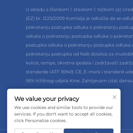
U skladu s člankom 1. stavkom 1. točkom (a) Ure
(EZ) br. 1225/2009 Komisija je odlučila da se odlu
pokretanju postupka odluka o pokretanju postu
odluka o pokretanju postupka odluka o pokreta
postupka odluka o pokretanju postupka odluka 
pokretanju postupka od Naši dizalice za invalids
kolice, rampe, okretna sjedala i zadržavači zadrž
standarde IATF 16949, CE, E-mark i standard uda
95% tržišnog udjela Kine. Zahtijevam citat danas
We value your privacy
We use cookies and similar tools to provide our
services. If you don't want to accept all cookies,
click Personalize cookies.