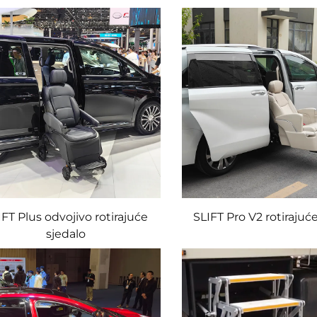
IFT Plus odvojivo rotirajuće
SLIFT Pro V2 rotirajuć
sjedalo