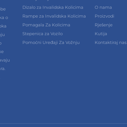
Dizalo za Invalidska Kolicima
O nama
dbe
Rampe za Invalidska Kolicima
Proizvodi
ka o
Pomagala Za Kolicima
Rješenje
pka
Stepenica za Vozilo
Kutija
nju
Pomoćni Uređaji Za Vožnju
Kontaktiraj nas
o
ke
avaju
ra.
.