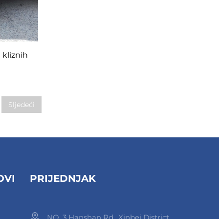
 kliznih
Sljedeći
OVI
PRIJEDNJAK
NO. 3 Hanshan Rd., Xinbei District,