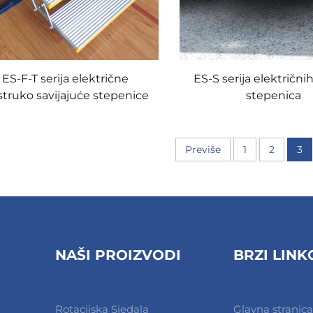
ES-F-T serija električne
ES-S serija električnih
struko savijajuće stepenice
stepenica
Previše
1
2
3
NAŠI PROIZVODI
BRZI LINK
Rotacijska Sjedala
Glavna stranica