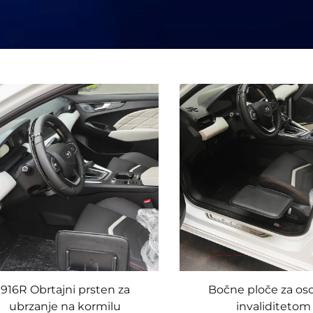
916R Obrtajni prsten za
Bočne ploče za os
ubrzanje na kormilu
invaliditetom