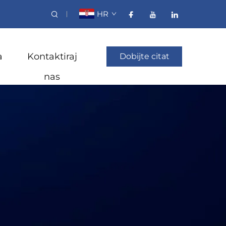
HR
a
Kontaktiraj
Dobijte citat
nas