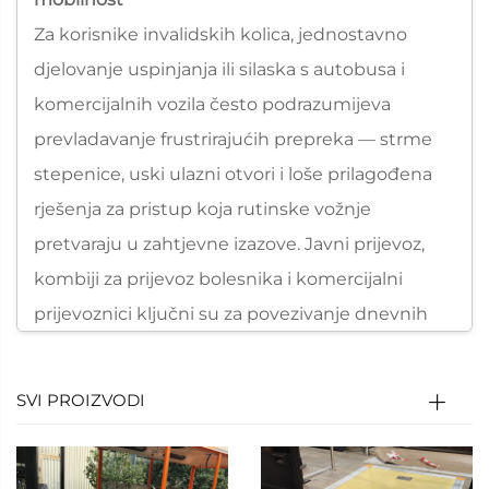
Za korisnike invalidskih kolica, jednostavno
djelovanje uspinjanja ili silaska s autobusa i
komercijalnih vozila često podrazumijeva
prevladavanje frustrirajućih prepreka — strme
stepenice, uski ulazni otvori i loše prilagođena
rješenja za pristup koja rutinske vožnje
pretvaraju u zahtjevne izazove. Javni prijevoz,
kombiji za prijevoz bolesnika i komercijalni
prijevoznici ključni su za povezivanje dnevnih
putovanja, dolazaka na liječničke preglede i
sudjelovanja u zajednici, ali mnogi ne
SVI PROIZVODI
osiguravaju nesmetan i dostojanstven pristup
koji korisnici invalidskih kolica zahtijevaju. Ova
praznina u pristupačnosti ne ograničava samo