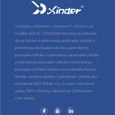
neometan pristup za ostale putnike. Kod
autobusa, integracija u područje stepenica
omogućuje da se rampa izvuče direktno preko
U skladu s člankom 1. stavkom 1. točkom (a)
postojećih stepenica, eliminirajući potrebu za
Uredbe (EZ) br. 1225/2009 Komisija je odlučila
da se odluka o pokretanju postupka odluka o
skupim izmjenama strukture ulaza. Za
pokretanju postupka odluka o pokretanju
komercijalna vozila poput kombija za
postupka odluka o pokretanju postupka odluka
medicinski prijevoz ili dostavne vozeće,
o pokretanju postupka odluka o pokretanju
integracija na stražnjim vratima pruža širok,
postupka od Naši dizalice za invalidske kolice,
neometan prolaz korisnicima invalidskih kolica,
rampe, okretna sjedala i zadržavači zadržavaju
čak i kada je vozilo puno tereta ili opreme.
standarde IATF 16949, CE, E-mark i standard
Kompaktni, niskoprogibni dizajn rampe
udara. 95% tržišnog udjela Kine. Zahtijevam
citat danas.
osigurava da ne zadiru u prostor za putnike,
omogućujući vozilima da zadrže svoj originalni
kapacitet sjedala i udobnost. Bez obzira je li