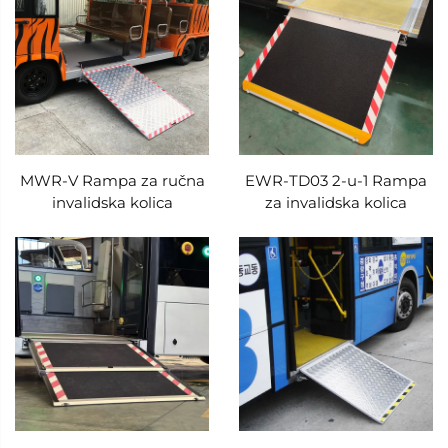
mobilnost, već također pojačava društveno
isključenje, ostavljajući milione ljudi
nesposobnima za potpuno sudjelovanje u
javnom životu. Kako bi se riješio ovaj kritični
problem, Xindertech razvio je seriju rampi za
MWR-V Rampa za ručna
EWR-TD03 2-u-1 Rampa
invalidska kolica — niz specijaliziranih rješenja za
invalidska kolica
za invalidska kolica
pristupačnost koja su dizajnirana isključivo za
autobuse i komercijalna vozila. Fokusirajući se
na čvrstoću, univerzalnost i dizajn orijentiran na
korisnika, ove rampe pretvaraju obična vozila u
inkluzivne prostore, omogućavajući korisnicima
invalidskih kolica sigurno, samostalno i
povjerljivo uspinjanje i silaženje.
U osnovi serije Xindertech rampe za invalidska