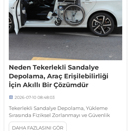
Neden Tekerlekli Sandalye
Depolama, Araç Erişilebilirliği
İçin Akıllı Bir Çözümdür
2026-07-10 08:48:03
Tekerlekli Sandalye Depolama, Yükleme
Sırasında Fiziksel Zorlanmayı ve Güvenlik
Risklerini Ortadan Kaldırır Araçlarda Manuel
DAHA FAZLASINI GÖR
Tekerlekli Sandalye Taşımaya İlişkin