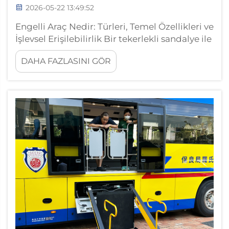
2026-05-22 13:49:52
Engelli Araç Nedir: Türleri, Temel Özellikleri ve
İşlevsel Erişilebilirlik Bir tekerlekli sandalye ile
kullanılabilen araç (WAV)—genellikle engelli
DAHA FAZLASINI GÖR
araç olarak adlandırılır—yapısal olarak
değiştirilmiş standart bir binek otomobil,
panelvan veya SUV'dur...