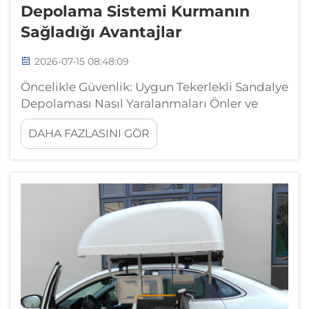
Depolama Sistemi Kurmanın
Sağladığı Avantajlar
2026-07-15 08:48:09
Öncelikle Güvenlik: Uygun Tekerlekli Sandalye
Depolaması Nasıl Yaralanmaları Önler ve
Düzenleyici Standartlara Uyar? Onaylı
DAHA FAZLASINI GÖR
Tekerlekli Sandalye Sabitleme Sistemleriyle
Çarpışma İlgili Risklerin Azaltılması Bir araç
çarpışmasında, sabitlenmemiş bir tekerlekli
sandalye tehlikeli bir fırlatma cismini
oluşturabilir. Çarpışma testleri...