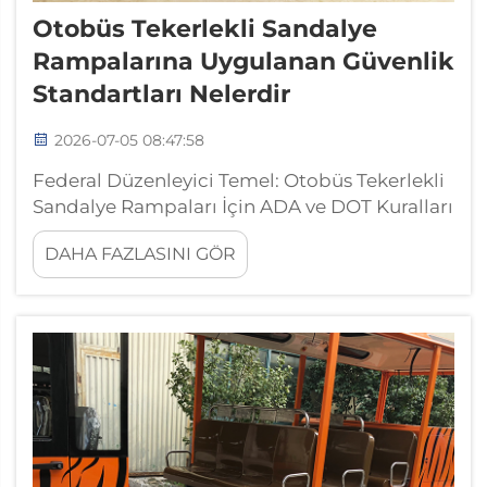
Otobüs Tekerlekli Sandalye
Rampalarına Uygulanan Güvenlik
Standartları Nelerdir
2026-07-05 08:47:58
Federal Düzenleyici Temel: Otobüs Tekerlekli
Sandalye Rampaları İçin ADA ve DOT Kuralları
49 CFR Bölüm 38.23(b)(1): Temel Boyutlar,
DAHA FAZLASINI GÖR
Devreye Alınma ve Erişilebilirlik
Zorunlulukları Otobüs tekerlekli sandalye
rampaları için federal düzenleyici temel, 49
CFR Bölüm 38.23(b)(1) kapsamında
kodlanmıştır...