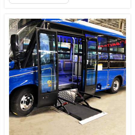
Ergonomik Yük Manuel olarak bir tekerlekli
sandalyeyi araçta kaldırmak ve yerleştirmek,
tekrarlayan, yüksek riskli biyomekanik yükler
oluşturur...