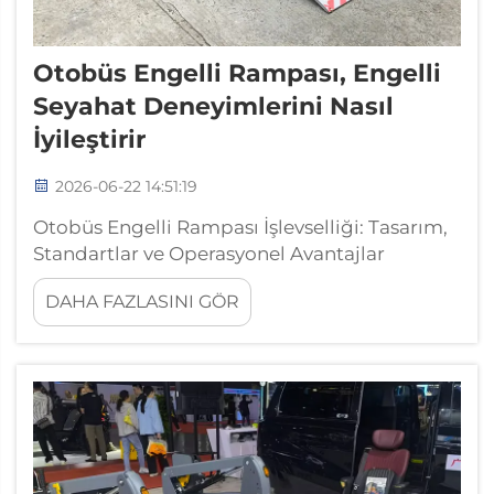
Otobüs Engelli Rampası, Engelli
Seyahat Deneyimlerini Nasıl
İyileştirir
2026-06-22 14:51:19
Otobüs Engelli Rampası İşlevselliği: Tasarım,
Standartlar ve Operasyonel Avantajlar
Yerleştirme Mekaniği: Güvenli Erişim İçin
DAHA FAZLASINI GÖR
Eğim, Genişlik ve Yük Kapasitesi Otobüs
engelli rampasının mekanik tasarımı, yolcu
güvenliğini ve kullanım kolaylığını doğrudan
belirler...