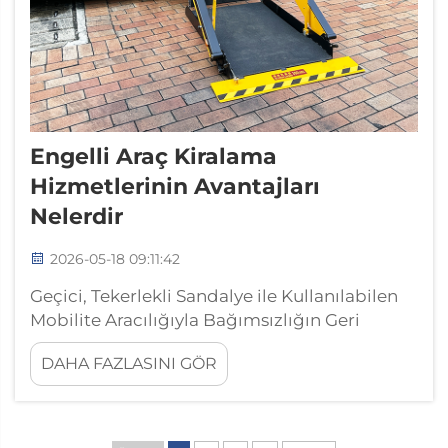
Engelli Araç Kiralama
Hizmetlerinin Avantajları
Nelerdir
2026-05-18 09:11:42
Geçici, Tekerlekli Sandalye ile Kullanılabilen
Mobilite Aracılığıyla Bağımsızlığın Geri
Kazanılması Güvenilir bir tekerlekli sandalye
DAHA FAZLASINI GÖR
ile kullanılabilen araç erişimi, günlük yaşamı
doğrudan dönüştürür. Birçok kişi için kısa
vadeli bir kiralama, sahiplilik kadar özgürlük
sağlar—uzun...