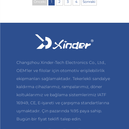
Önceki
1
2
3
4
Sonraki
Changzhou Xinder-Tech Electronics Co., Ltd.,
OEM'ler ve filolar için otomotiv erişilebilirlik
ekipmanları sağlamaktadır. Tekerlekli sandalye
kaldırma cihazlarımız, rampalarımız, döner
koltuklarımız ve bağlama sistemlerimiz IATF
16949, CE, E-işareti ve çarpışma standartlarına
uymaktadır. Çin pazarında %95 paya sahip.
Bugün bir fiyat teklifi talep edin.