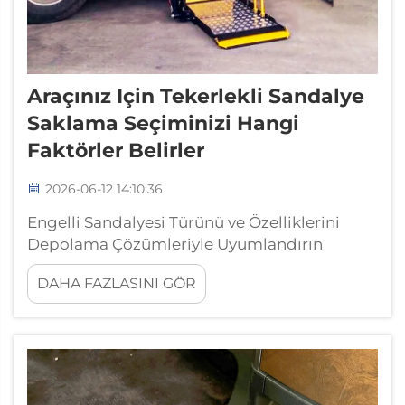
Araçınız Için Tekerlekli Sandalye
Saklama Seçiminizi Hangi
Faktörler Belirler
2026-06-12 14:10:36
Engelli Sandalyesi Türünü ve Özelliklerini
Depolama Çözümleriyle Uyumlandırın
Sabitleme Sistemleri, Yerleştirme Sistemleri
DAHA FAZLASINI GÖR
ve Entegre Minibüs Sabitleme Cihazları:
Artıları, Eksileri ve Kullanım Alanları Doğru
sabitleme yöntemi seçimi, her sistemin
engelli sandalyenizle nasıl etkileşime
girdiğini anlamakla başlar...