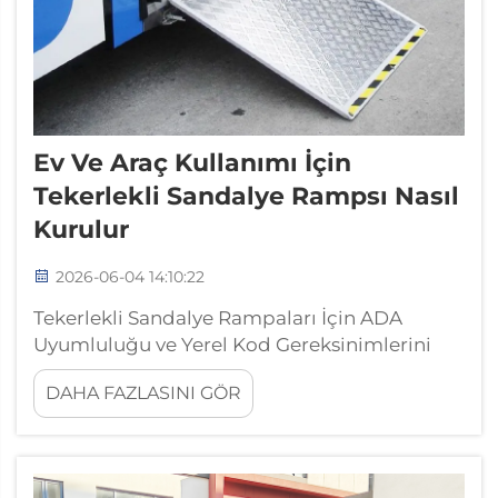
Ev Ve Araç Kullanımı İçin
Tekerlekli Sandalye Rampsı Nasıl
Kurulur
2026-06-04 14:10:22
Tekerlekli Sandalye Rampaları İçin ADA
Uyumluluğu ve Yerel Kod Gereksinimlerini
Anlamak: 1:12 Eğim Kuralı, Maksimum
DAHA FAZLASINI GÖR
Yükseklik ve Minimum Genişlik Standartları.
Uyumlu bir tekerlekli sandalye rampası,
Amerikalı Engelliler Yasası (ADA) eğim
gereksinimlerine uymalıdır: her...