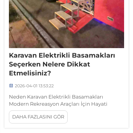
Karavan Elektrikli Basamakları
Seçerken Nelere Dikkat
Etmelisiniz?
2026-04-01 13:53:22
Neden Karavan Elektrikli Basamakları
Modern Rekreasyon Araçları İçin Hayati
Öneme Sahiptir? Karavanlardaki elektrikli
DAHA FAZLASINI GÖR
basamaklar, günümüzde insanların güvenli
bir şekilde araçtan inip binmesini gerçekten
kolaylaştırmaktadır. Çoğu otomobil evi ve