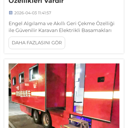
Özellikleri Vardır
2026-04-03 11:41:57
Engel Algılama ve Akıllı Geri Çekme Özelliği
ile Güvenilir Karavan Elektrikli Basamakları
Nasıl Çalışır? Kısmi Dokunmatik ve Infraruj
DAHA FAZLASINI GÖR
Sensörleriyle Sıkışma Yaralanmalarının
Önlenmesi Günümüzün karavanlar için
tasarlanan elektrikli basamakları, sıkışma
yaralanmalarını önlemek amacıyla hem
infraruj hem de basınca duyarlı sensörlere
sahiptir ve bu sensörler birlikte çalışarak...