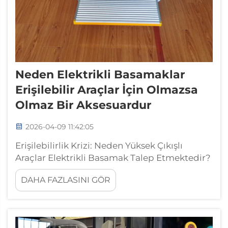
Neden Elektrikli Basamaklar
Erişilebilir Araçlar İçin Olmazsa
Olmaz Bir Aksesuardur
2026-04-09 11:42:05
Erişilebilirlik Krizi: Neden Yüksek Çıkışlı
Araçlar Elektrikli Basamak Talep Etmektedir?
Artan Çıkış Yüksekliği Farkı: SUV'ler ve
DAHA FAZLASINI GÖR
Kamyonetler Satışlarda Öne Geçiyor Ancak
Mobiliteyi Zorlaştırıyor Pazar günümüzde çok
hızlı bir şekilde değişiyor; SUV'ler ve pikaplar
satışların %80'inden fazlasını oluşturuyor