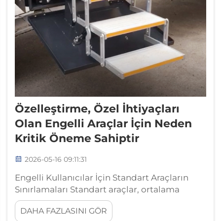
Özelleştirme, Özel İhtiyaçları
Olan Engelli Araçlar İçin Neden
Kritik Öneme Sahiptir
2026-05-16 09:11:31
Engelli Kullanıcılar İçin Standart Araçların
Sınırlamaları Standart araçlar, ortalama
sürücüye yönelik olarak tasarlanmıştır ve
DAHA FAZLASINI GÖR
engelli kişilerin fiziksel ile işlevsel ihtiyaçlarını