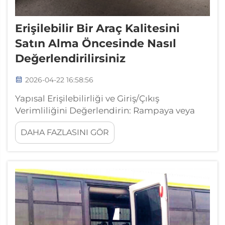
Erişilebilir Bir Araç Kalitesini
Satın Alma Öncesinde Nasıl
Değerlendirilirsiniz
2026-04-22 16:58:56
Yapısal Erişilebilirliği ve Giriş/Çıkış
Verimliliğini Değerlendirin: Rampaya veya
Vinç Sistemine İlişkin Performans, Açısı ve Yük
DAHA FAZLASINI GÖR
Kapasitesi. Güvenli ve kararlı tekerlekli
sandalye kullanımı için maksimum eğim
oranı 1:8 olan (yaklaşık 7 derecelik bir eğime
karşılık gelen) rampa sistemlerini
önceliklendirin...