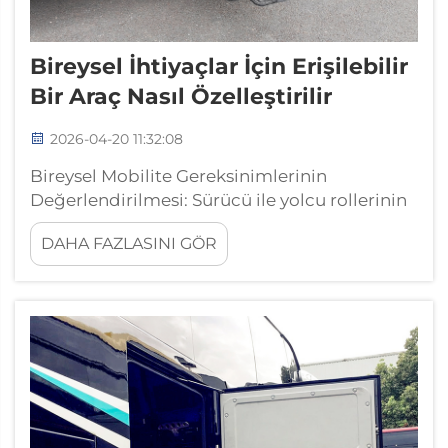
Bireysel İhtiyaçlar İçin Erişilebilir
Bir Araç Nasıl Özelleştirilir
2026-04-20 11:32:08
Bireysel Mobilite Gereksinimlerinin
Değerlendirilmesi: Sürücü ile yolcu rollerinin
ayrımı, kullanım sıklığı ve çevresel faktörler
DAHA FAZLASINI GÖR
(arazi tipi, iklim koşulları, garaj erişimi). Bir
bireyin çoğunlukla sürüş yapacağı mı yoksa
yolcu olarak seyahat edeceği mi belirlenmesi,
özelleştirme sürecinin temelini oluşturur...