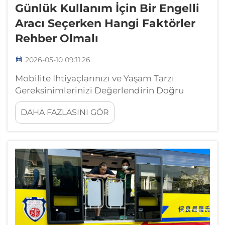
Günlük Kullanım İçin Bir Engelli
Aracı Seçerken Hangi Faktörler
Rehber Olmalı
2026-05-10 09:11:26
Mobilite İhtiyaçlarınızı ve Yaşam Tarzı
Gereksinimlerinizi Değerlendirin Doğru
engelli aracını seçmek, günlük yaşamınızı
DAHA FAZLASINI GÖR
nasıl sürdürdüğünüzle ilgili dürüst bir
değerlendirmeyle başlar. Öncelikle günlük
rutininizi analiz edin: İşe gidiyor musunuz,
alışveriş yapıyor musunuz ya da ulaşım için
başkalarına mı bağlısınız...