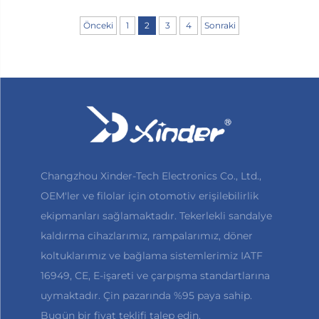
beşinci tekerlekli karavanlarda dışarı doğru
Önceki
1
2
3
4
Sonraki
uzanan yüksek basamaklar bulunur; bu da
yolda takılıp düşmenize neden olabilir...
Changzhou Xinder-Tech Electronics Co., Ltd.,
OEM'ler ve filolar için otomotiv erişilebilirlik
ekipmanları sağlamaktadır. Tekerlekli sandalye
kaldırma cihazlarımız, rampalarımız, döner
koltuklarımız ve bağlama sistemlerimiz IATF
16949, CE, E-işareti ve çarpışma standartlarına
uymaktadır. Çin pazarında %95 paya sahip.
Bugün bir fiyat teklifi talep edin.