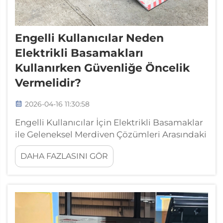
Engelli Kullanıcılar Neden
Elektrikli Basamakları
Kullanırken Güvenliğe Öncelik
Vermelidir?
2026-04-16 11:30:58
Engelli Kullanıcılar İçin Elektrikli Basamaklar
ile Geleneksel Merdiven Çözümleri Arasındaki
Farklar Elektrikli basamaklar, çok fazla yer
DAHA FAZLASINI GÖR
kaplayan sabit rampalar veya asansörlerle
karşılaştırıldığında kullanıcılar için çok daha
iyi mobilite seçenekleri sunar. Şöyle düşünün:
Standart rampaların ...