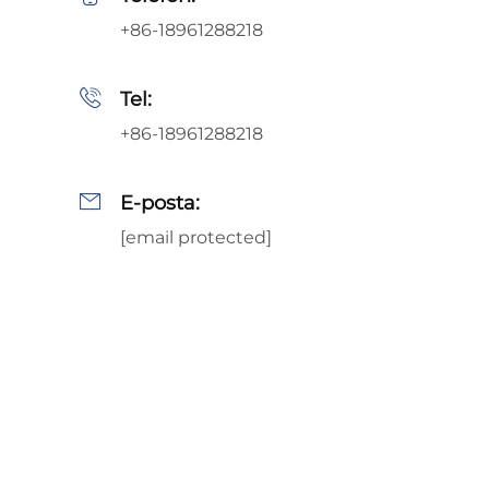
+86-18961288218
Tel:
+86-18961288218
E-posta:
[email protected]