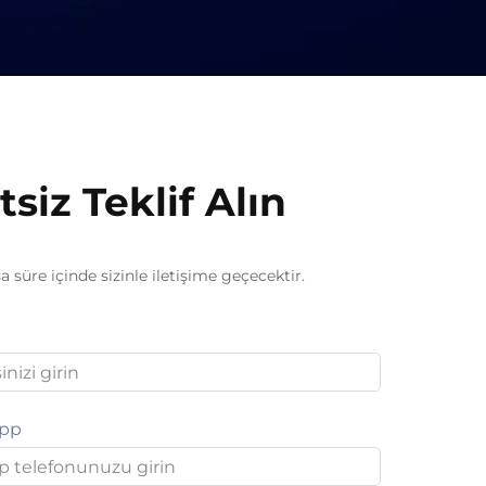
siz Teklif Alın
a süre içinde sizinle iletişime geçecektir.
app