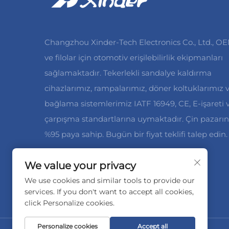
Changzhou Xinder-Tech Electronics Co., Ltd., OE
ve filolar için otomotiv erişilebilirlik ekipmanları
sağlamaktadır. Tekerlekli sandalye kaldırma
cihazlarımız, rampalarımız, döner koltuklarımız 
bağlama sistemlerimiz IATF 16949, CE, E-işareti 
çarpışma standartlarına uymaktadır. Çin pazarı
%95 paya sahip. Bugün bir fiyat teklifi talep edin.
We value your privacy
We use cookies and similar tools to provide our
services. If you don't want to accept all cookies,
click Personalize cookies.
Personalize cookies
Accept all