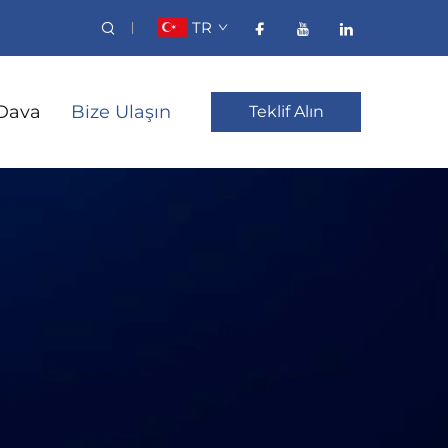
TR
Dava
Bize Ulaşın
Teklif Alın