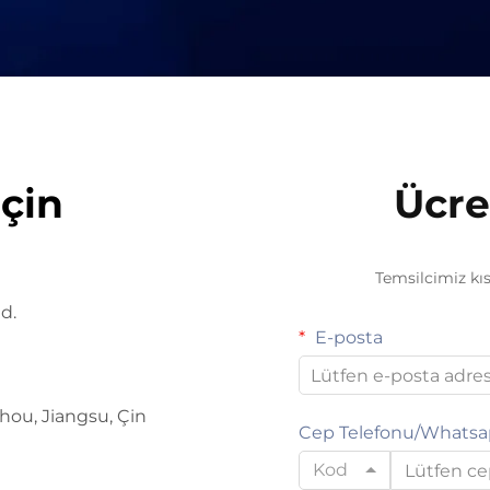
eçin
Ücret
Temsilcimiz kıs
d.
E-posta
hou, Jiangsu, Çin
Cep Telefonu/Whats
Kod