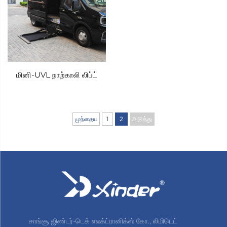
தேவையை சந்திக்க, Xindertech என்ற நிறுவனம் பஸ்கள்
மற்றும் வணிக வாகனங்களுக்காக மட்டுமே
வடிவமைக்கப்பட்ட வாகன நாற்காலி லிஃப்ட் தொடரை
உருவாக்கியுள்ளது. பாதுகாப்பு, திறமை மற்றும் சீரான
மினி-UVL நாற்காலி லிப்ட்
ஒருங்கிணைப்பை முன்னுரிமையாகக் கொண்டு, இந்த
லிஃப்டுகள் சாதாரண வாகனங்களை அனைவருக்கும்
உள்ளடக்கிய இடங்களாக மாற்றுகின்றன, அனைத்து
முந்தைய
1
2
அடுத்து
பயணிகளுக்கும் வாகனத்தின் செயல்பாடு மற்றும் வசதியை
பாதுகாத்துக்கொண்டு, வாகன நாற்காலி பயனாளிகள்
தைரியமாக பயணிக்க உதவுகின்றன.
சிந்தர்டெக் வீல்சீட் லிப்ட் தொடரின் முக்கிய அம்சமாக,
பஸ்கள் மற்றும் வணிக வாகனங்களின் பல்வேறு
அமைப்புகளுக்கு ஏற்ப இடத்தையோ செயல்திறனையோ
சாங்சூ ஜிண்டர்-டெக் எலக்ட்ரானிக்ஸ் கோ., லிமிடெட்
பாதிக்காமல் பொருத்தக்கூடிய நெகிழ்வான நிறுவல்