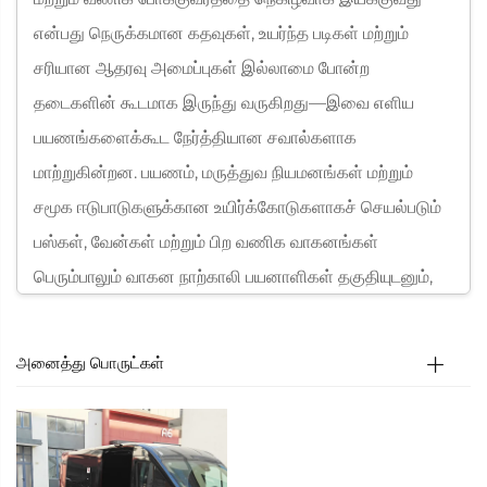
என்பது நெருக்கமான கதவுகள், உயர்ந்த படிகள் மற்றும்
சரியான ஆதரவு அமைப்புகள் இல்லாமை போன்ற
தடைகளின் கூடமாக இருந்து வருகிறது—இவை எளிய
பயணங்களைக்கூட நேர்த்தியான சவால்களாக
மாற்றுகின்றன. பயணம், மருத்துவ நியமனங்கள் மற்றும்
சமூக ஈடுபாடுகளுக்கான உயிர்க்கோடுகளாகச் செயல்படும்
பஸ்கள், வேன்கள் மற்றும் பிற வணிக வாகனங்கள்
பெரும்பாலும் வாகன நாற்காலி பயனாளிகள் தகுதியுடனும்,
பாதுகாப்பாகவும் அணுக வேண்டிய உரிமையை
நிராகரிக்கின்றன. இந்த இடைவெளி இயக்கத்தை
அனைத்து பொருட்கள்
மட்டுப்படுத்துவது மட்டுமல்லாமல், சமூக ஒதுக்கீட்டையும்
தொடர்ந்து ஊக்குவிக்கிறது, இதனால் மில்லியன்
கணக்கான மக்கள் தங்கள் அன்றாட வாழ்வில் முழுமையாக
பங்கேற்க முடியாமல் போகிறார்கள். இந்த முக்கியமான