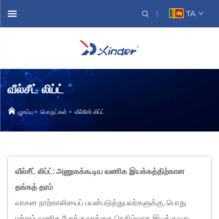
TA
வீல்சீட் லிப்ட்
முகப்பு
>
பொருட்கள்
>
வீல்சேர் லிப்ட்
வீல்சீட் லிப்ட்: அணுகக்கூடிய வணிக இயக்கத்திற்கான
தங்கத் தரம்
வாகன நாற்காலியைப் பயன்படுத்துபவர்களுக்கு, பொது
மற்றும் வணிக போக்குவரத்தை நெகிழ்வாக இயக்குவது