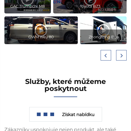
GAC Trumpchi M8
Toyota BZ3
GWM Wey 80
Zhongtong Bus
Služby, které můžeme
poskytnout
Získat nabídku
Zákazníky uspokojuje nejen produkt, ale také