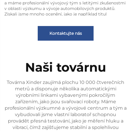
a máme profesionální vývojový tým s letitými zkušenostmi
v oblasti výzkumu a vývoje automobilových produktů.
Získali jsme mnoho ocenění, jako je například titul
národního high-tech podniku, ocenění specializovaného a
inovačního malého a středního podniku v provincii Jiangsu
atd. Naše společnost vybudovala přísný systém testování a
Kontaktujte nás
certifikace produktů, jejichž hlavní výrobky prošly
příslušným testováním a certifikací, jako je evropská
certifikace CE, certifikace EMARK, certifikace ISO, čínská
národní certifikace CCC, evropský a národní crash test,
stejně jako test napnutí bezpečnostních pásů. Zároveň
Naši továrnu
držíme téměř 40 patentů na produkty.
Xinder-Tech je profesionálním výrobcem přístupných
zařízení pro vozidla. V současné době jsme jediným
domácím výrobcem otočných sedadel v Číně, který
Továrna Xinder zaujímá plochu 10 000 čtverečních
disponuje kvalifikacemi a kapacitami potřebnými k
metrů a disponuje několika automatickými
poskytování podpory výrobcům automobilů. Máme
výrobními linkami vybavenými pokročilým
certifikaci systému řízení kvality dle IATF 16949:2016 a
zařízením, jako jsou svařovací roboty. Máme
systému environmentálního managementu dle ISO 14001.
profesionální výzkumné a vývojové centrum a tým a
Ve výrobě používáme různá automatická zařízení, jako jsou
svařovací roboty, linky pro montáž výrobků, vysoce
vybudovali jsme vlastní laboratoř schopnou
výkonné automatické stroje na stříhání plechů,
provádět přesná testování, jako je měření hluku a
automatické testování na výrobní lince a testování v
vibrací, čímž zajišťujeme stabilní a spolehlivou
bezdozvukové komoře. Naše servisní síť pokrývá desítky