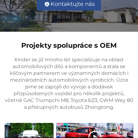
zdravotním postižením. Snažíme se veřejnosti představit
Kontaktujte nás
praktická přístupná zařízení a umožnit lidem se zdravotním
postižením skutečně pocítit výhody přístupné společnosti.
Projekty spolupráce s OEM
Xinder se již mnoho let specializuje na oblast
automobilových dílů a komponentů a stala se
klíčovým partnerem ve významných domácích i
mezinárodních automobilových výrobcích. Úzce
jsme se zapojili do vývoje a dodávek
přizpůsobených vozidel pro několik projektů,
včetně GAC Trumpchi M8, Toyota bZ3, GWM Wey 80
a přístupných autobusů Zhongtong.