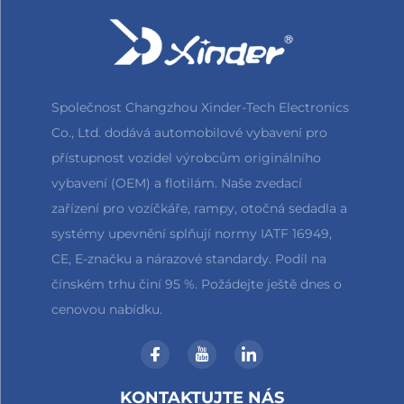
Společnost Changzhou Xinder-Tech Electronics
Co., Ltd. dodává automobilové vybavení pro
přístupnost vozidel výrobcům originálního
vybavení (OEM) a flotilám. Naše zvedací
zařízení pro vozíčkáře, rampy, otočná sedadla a
systémy upevnění splňují normy IATF 16949,
CE, E-značku a nárazové standardy. Podíl na
čínském trhu činí 95 %. Požádejte ještě dnes o
cenovou nabídku.
KONTAKTUJTE NÁS