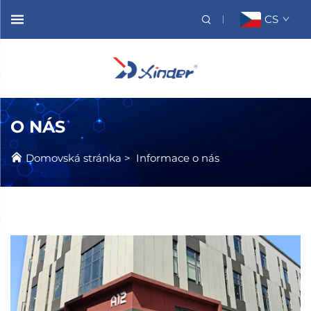
CS
O NÁS
Domovská stránka
>
Informace o nás