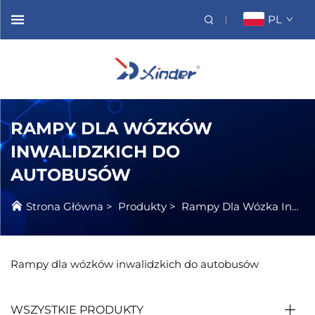
PL
RAMPY DLA WÓZKÓW
INWALIDZKICH DO
AUTOBUSÓW
Strona Główna
>
Produkty
>
Rampy Dla Wózka Inwalidzkiego
Rampy dla wózków inwalidzkich do autobusów
WSZYSTKIE PRODUKTY