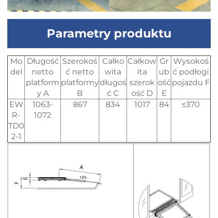
Parametry produktu
Mo
Długość
Szerokoś
Całko
Całkow
Gr
Wysokoś
del
netto
ć netto
wita
ita
ub
ć podłogi
platform
platformy
długoś
szerok
ość
pojazdu F
y A
B
ć C
ość D
E
EW
1063-
867
834
1017
84
≤370
R-
1072
TD0
2-1