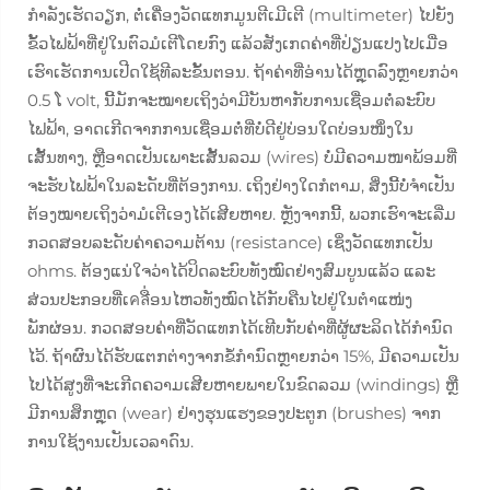
ກຳລັງເຮັດວຽກ, ຕໍ່ເຄື່ອງວັດແທກມູນຕີເມີເຕີ (multimeter) ໄປຍັງ
ຂັ້ວໄຟຟ້າທີ່ຢູ່ໃນຕົວມໍເຕີໂດຍກົງ ແລ້ວສັງເກດຄ່າທີ່ປ່ຽນແປງໄປເມື່ອ
ເຮົາເຮັດການເປີດໃຊ້ທີລະຂັ້ນຕອນ. ຖ້າຄ່າທີ່ອ່ານໄດ້ຫຼຸດລົງຫຼາຍກວ່າ
0.5 ໂ volt, ນີ້ມັກຈະໝາຍເຖິງວ່າມີບັນຫາກັບການເຊື່ອມຕໍ່ລະບົບ
ໄຟຟ້າ, ອາດເກີດຈາກການເຊື່ອມຕໍ່ທີ່ບໍ່ດີຢູ່ບ່ອນໃດບ່ອນໜຶ່ງໃນ
ເສັ້ນທາງ, ຫຼືອາດເປັນເພາະເສັ້ນລວມ (wires) ບໍ່ມີຄວາມໜາພ້ອມທີ່
ຈະຮັບໄຟຟ້າໃນລະດັບທີ່ຕ້ອງການ. ເຖິງຢ່າງໃດກໍຕາມ, ສິ່ງນີ້ບໍ່ຈຳເປັນ
ຕ້ອງໝາຍເຖິງວ່າມໍເຕີເອງໄດ້ເສີຍຫາຍ. ຫຼັງຈາກນີ້, ພວກເຮົາຈະເລີ່ມ
ກວດສອບລະດັບຄ່າຄວາມຕ້ານ (resistance) ເຊິ່ງວັດແທກເປັນ
ohms. ຕ້ອງແນ່ໃຈວ່າໄດ້ປິດລະບົບທັງໝົດຢ່າງສົມບູນແລ້ວ ແລະ
ສ່ວນປະກອບທີ່ເคลື່ອນໄຫວທັງໝົດໄດ້ກັບຄືນໄປຢູ່ໃນຕຳແໜ່ງ
ພັກຜ່ອນ. ກວດສອບຄ່າທີ່ວັດແທກໄດ້ເທີບກັບຄ່າທີ່ຜູ້ຜະລິດໄດ້ກຳນົດ
ໄວ້. ຖ້າຜົນໄດ້ຮັບແຕກຕ່າງຈາກຂໍ້ກຳນົດຫຼາຍກວ່າ 15%, ມີຄວາມເປັນ
ໄປໄດ້ສູງທີ່ຈະເກີດຄວາມເສີຍຫາຍພາຍໃນຂົດລວມ (windings) ຫຼື
ມີການສຶກຫຼຸດ (wear) ຢ່າງຮຸນແຮງຂອງປະຕູກ (brushes) ຈາກ
ການໃຊ້ງານເປັນເວລາດົນ.