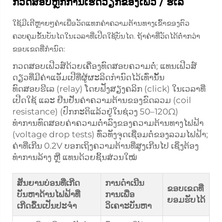
ກວດສອບຫຼັກການເຮັດວຽກຂອງເຟີວ / ຮີເລ
ໃຊ້ມີເຕີຫຼາຍໆຄ່າເພື່ອວັດແທກຄ່າຄວາມຕ້ານທາງເຂົ້າຂອງຕົວ
ຄວບຄຸມຂັ້ນບັນໄດໃນເວລາທີ່ເປີດໃຊ້ບັນໄດ. ຖ້າຄ່າທີ່ວັດໄດ້ຕ່ຳກວ່າ
ຂອບເຂດທີ່ກຳນົດ:
ກວດສອບເຟີວສ໌ດ້ວຍເຄື່ອງທົດສອບຄວາມຕໍ່; ແທນເຟີວສ໌
ດຽວທີ່ມີຄ່າແອັມເປີທີ່ຜູ້ຜະລິດກຳນົດໄວ້ເທົ່ານັ້ນ
ທົດສອບຮີເລ (relay) ໂດຍຟັງສຽງຄລິກ (click) ໃນເວລາທີ່
ເປີດໃຊ້ ແລະ ຢືນຢັນຄ່າຄວາມຕ້ານຂອງຂົດລວມ (coil
resistance) (ປົກກະຕິແລ້ວຢູ່ໃນຊ່ວງ 50–120Ω)
ທຳການທົດສອບຄ່າຄວາມຕ່ຳລົງຂອງຄວາມຕ້ານທາງໄຟຟ້າ
(voltage drop tests) ທົ່ວທັງຈຸດເຊື່ອມຕໍ່ຂອງລວມໄຟຟ້າ;
ຄ່າທີ່ເກີນ 0.2V ບອກເຖິງຄວາມຕ້ານທີ່ສູງເກີນໄປ ເຊິ່ງຕ້ອງ
ທຳການລ້າງ ຫຼື ແທນດ້ວຍຊິ້ນສ່ວນໃໝ່
ສັນຍານບ່ອນທີ່ເກີດ
ການດຳເນີນ
ຂອບເຂດທີ່
ບັນຫາດ້ານໄຟຟ້າທີ່
ການເພື່ອ
ຍອມຮັບໄດ້
ເກີດຂຶ້ນເປັນປະຈຳ
ວິເຄາະບັນຫາ