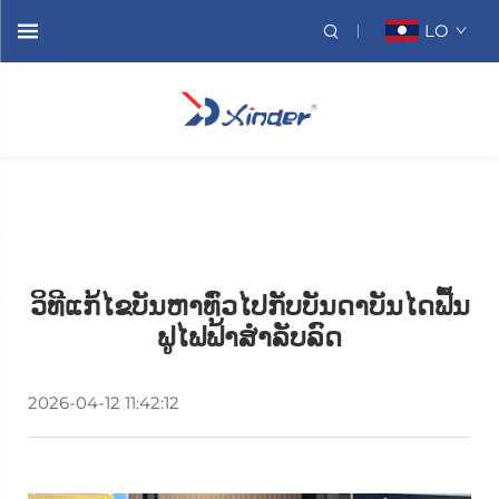
LO
ວິທີແກ້ໄຂບັນຫາທົ່ວໄປກັບບັນດາບັນໄດຟື້ນ
ຟູໄຟຟ້າສຳລັບລົດ
2026-04-12 11:42:12