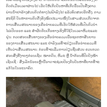
ຕິດຕໍ່ເມື່ອເວລາຜ່ານໄປ ເຮັດໃຫ້ເກີດບັນຫາທີ່ເກີດຂຶ້ນເປັນຄັ້ງຄາວ.
ພ່ານນ້ຳຢາລ້າງສ່ວນຕິດຕໍ່ທາງໄຟຟ້າລົງໄປ ແລ້ວທົດສອບອີກຄັ້ງ. ຕາມ
ສະຖິຕິ ບັນຫາການຕິດຕັ້ງທັງໝົດປະມານໜຶ່ງໃນສາມສ່ວນເກີດຈາກ
ການເສື່ອມສະພາບຂອງເຄືອຂ່າຍລວມທີ່ເຮັດໃຫ້ສ່ວນທີ່ເປັນຕົວນຳ
ໄຟເປີດອອກ ແລະ ສຳຜັດກັບເກືອທາງເທິງທີ່ໃຊ້ໃນເວລາຫິມະແລະ
ຝຸ່ນ. ກວດສອບເສັ້ນທາງຂອງເຄືອຂ່າຍລວມເພື່ອຊອກຫາສັນຍານ
ຂອງການເສື່ອມສະພາບ ແລະ ຢ່າລັງເລທີ່ຈະປ່ຽນເຄືອຂ່າຍລວມທີ່
ເຫັນວ່າເສື່ອມສະພາບ. ກ່ອນທີ່ຈະເລີ່ມການປ່ຽນຊິ້ນສ່ວນ ຄວນກວດ
ສອບສິ່ງທີ່ງ່າຍໆກ່ອນເຊັ່ນ: ໝາກດິນ, ຫິມະ ຫຼື ນ້ຳກ້ອນທີ່ປິດບັງໜ້າ
ເຊັນເຊີ - ສິ່ງເລັກນ້ອຍເຫຼົ່ານີ້ອາດຈະຊ່ວຍປ້ອງກັນບັນຫາທີ່ຍາກທີ່ຈະ
ແກ້ໄຂໃນອະນາຄົດ.