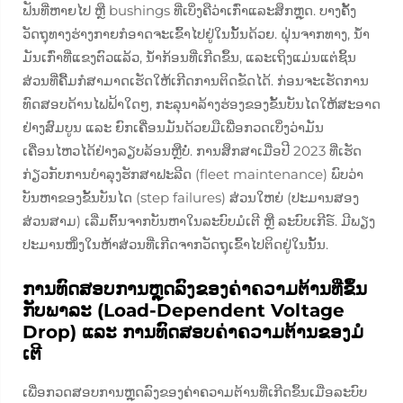
ຟັນທີ່ຫາຍໄປ ຫຼື bushings ທີ່ເບິ່ງຄືວ່າເກົ່າແລະສຶກຫຼຸດ. ບາງຄັ້ງ
ວັດຖຸທາງຮ່າງກາຍກໍອາດຈະເຂົ້າໄປຢູ່ໃນນັ້ນດ້ວຍ. ຝຸ່ນຈາກທາງ, ນ້ຳ
ມັນເກົ່າທີ່ແຂງຕົວແລ້ວ, ນ້ຳກ້ອນທີ່ເກີດຂຶ້ນ, ແລະເຖິງແມ່ນແຕ່ຊິ້ນ
ສ່ວນທີ່ຄື້ມກໍສາມາດເຮັດໃຫ້ເກີດການຕິດຂັດໄດ້. ກ່ອນຈະເຮັດການ
ທົດສອບດ້ານໄຟຟ້າໃດໆ, ກະລຸນາລ້າງຮ່ອງຂອງຂັ້ນບັນໄດໃຫ້ສະອາດ
ຢ່າງສົມບູນ ແລະ ຍົກເຄື່ອນມັນດ້ວຍມືເພື່ອກວດເບິ່ງວ່າມັນ
ເຄື່ອນໄຫວໄດ້ຢ່າງລຽບລ້ອນຫຼືບໍ່. ການສຶກສາເມື່ອປີ 2023 ທີ່ເຮັດ
ກ່ຽວກັບການບໍາລຸງຮັກສາຟະລີດ (fleet maintenance) ພົບວ່າ
ບັນຫາຂອງຂັ້ນບັນໄດ (step failures) ສ່ວນໃຫຍ່ (ປະມານສອງ
ສ່ວນສາມ) ເລີ່ມຕົ້ນຈາກບັນຫາໃນລະບົບມໍເຕີ ຫຼື ລະບົບເກີຣ໌. ມີພຽງ
ປະມານໜຶ່ງໃນຫ້າສ່ວນທີ່ເກີດຈາກວັດຖຸເຂົ້າໄປຕິດຢູ່ໃນນັ້ນ.
ການທົດສອບການຫຼຸດລົງຂອງຄ່າຄວາມຕ້ານທີ່ຂຶ້ນ
ກັບພາລະ (Load-Dependent Voltage
Drop) ແລະ ການທົດສອບຄ່າຄວາມຕ້ານຂອງມໍ
ເຕີ
ເພື່ອກວດສອບການຫຼຸດລົງຂອງຄ່າຄວາມຕ້ານທີ່ເກີດຂຶ້ນເມື່ອລະບົບ