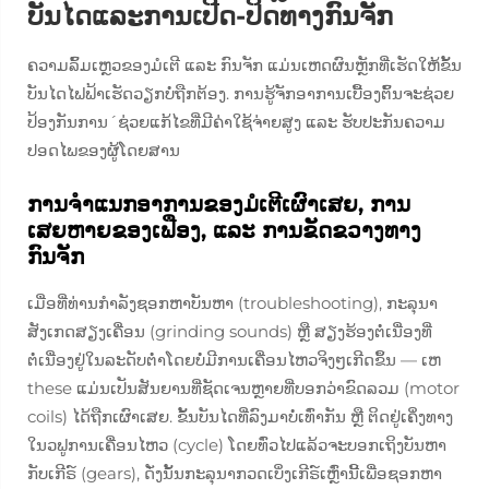
ບັນໄດແລະການເປີດ-ປິດທາງກົນຈັກ
ຄວາມລົ້ມເຫຼວຂອງມໍເຕີ ແລະ ກົນຈັກ ແມ່ນເຫດຜົນຫຼັກທີ່ເຮັດໃຫ້ຂັ້ນ
ບັນໄດໄຟຟ້າເຮັດວຽກບໍ່ຖືກຕ້ອງ. ການຮູ້ຈັກອາການເບື້ອງຕົ້ນຈະຊ່ວຍ
ປ້ອງກັນການ´ຊ່ວຍແກ້ໄຂທີ່ມີຄ່າໃຊ້ຈ່າຍສູງ ແລະ ຮັບປະກັນຄວາມ
ປອດໄພຂອງຜູ້ໂດຍສານ
ການຈຳແນກອາການຂອງມໍເຕີເຜົາເສຍ, ການ
ເສຍຫາຍຂອງເຟືອງ, ແລະ ການຂັດຂວາງທາງ
ກົນຈັກ
ເມື່ອທີ່ທ່ານກຳລັງຊອກຫາບັນຫາ (troubleshooting), ກະລຸນາ
ສັງເກດສຽງເຄື່ອນ (grinding sounds) ຫຼື ສຽງຮ້ອງຕໍ່ເນື່ອງທີ່
ຕໍ່ເນື່ອງຢູ່ໃນລະດັບຕໍ່າໂດຍບໍ່ມີການເຄື່ອນໄຫວຈິງໆເກີດຂຶ້ນ — ເຫ
these ແມ່ນເປັນສັນຍານທີ່ຊັດເຈນຫຼາຍທີ່ບອກວ່າຂົດລວມ (motor
coils) ໄດ້ຖືກເຜົາເສຍ. ຂັ້ນບັນໄດທີ່ລົງມາບໍ່ເທົ່າກັນ ຫຼື ຕິດຢູ່ເຄິ່ງທາງ
ໃນວຟູການເຄື່ອນໄຫວ (cycle) ໂດຍທົ່ວໄປແລ້ວຈະບອກເຖິງບັນຫາ
ກັບເກີຣ໌ (gears), ດັ່ງນັ້ນກະລຸນາກວດເບິ່ງເກີຣ໌ເຫຼົ່ານີ້ເພື່ອຊອກຫາ