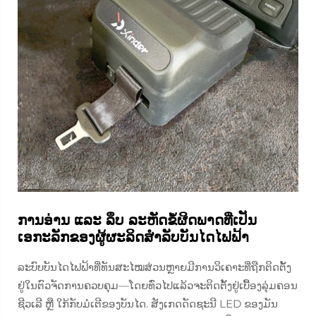
ການອ່ານ ແລະ ລຶບ ລະຫັດຂໍ້ຜິດພາດທີ່ເປັນ
ເອກະລັກຂອງຜູ້ຜະລິດສຳລັບບັນໄດໄຟຟ້າ
ລະບົບບັນໄດໄຟຟ້າທີ່ທັນສະໄໝສ່ວນຫຼາຍມີການວິເຄາະທີ່ຖືກຕິດຕັ້ງ
ຢູ່ໃນຕົວຈັດການຄວບຄຸມ—ໂດຍທົ່ວໄປແລ້ວຈະຕິດຕັ້ງຢູ່ເບື້ອງລຸ່ມຄອນ
ຊີວເລີ ຫຼື ໃກ້ກັບມໍເຕີຂອງບັນໄດ. ສັງເກດດັດຊະນີ LED ຂອງມັນ