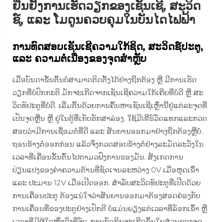
ຢືນຢັ້ງການເຮັດວຽກຂອງເຊັນເຊີ, ສະວິດ
ຊ໌, ແລະ ໂມດູນຄວບຄຸມໃນບັນໄດໄຟຟ້າ
ການທົດສອບເຊັນເຊີຄວາມໃກ້ຊິດ, ສະວິດຊ໌ປະຕູ,
ແລະ ຄວາມຕໍ່ເນື່ອງຂອງຈຸດສຳຫຼັບ
ເມື່ອບັນດາຂັ້ນຕົ້ນບໍ່ສາມາດຕິດຕັ້ງໄດ້ຢ່າງຖືກຕ້ອງ ຫຼື ມີການເຮັດ
ວຽກທີ່ບໍ່ປົກກະຕິ ມັກຈະເກີດຈາກເຊັນເຊີຄວາມໃກ້ເຄີຍທີ່ບໍ່ດີ ຫຼື ສະ
ວິດທ໌ປະຕູທີ່ບໍ່ດີ. ເລີ່ມຕົ້ນດ້ວຍການຄົ້ນຫາເຊັນເຊີເຫຼົ່ານີ້ຢູ່ແຕ່ລະຈຸດທີ່
ເປັນຈຸດຫຼື່ນ ຫຼື ຢູ່ໃນຕູ້ທີ່ເກັບຮັກສາລ່ອງ. ໃຊ້ມີเตີຣ໌ວັດແທກແລະກວດ
ສອບວ່າມີການເຊື່ອມຕໍ່ທີ່ດີ ແລະ ສັນຍານອອກມາຢ່າງຖືກຕ້ອງຫຼືບໍ່.
ຖອນຂ້າງຕໍ່ອອກກ່ອນ ແລ້ວຈຶ່ງກວດສອບຂ້າງຕໍ່ຢ່າງລະມັດລະວັງໃນ
ເວລາທີ່ເຄື່ອນຂັ້ນຕົ້ນໄປຕາມວຟົງການຂອງມັນ. ສັງເກດການ
ປ່ຽນແປງຂອງຄ່າຄວາມຕ້ານທີ່ຊັດເຈນລະຫວ່າງ 0V ເມື່ອຫຸດເຂົ້າ
ແລະ ປະມານ 12V ເມື່ອເປີດອອກ. ສຳລັບສະວິດທ໌ປະຕູທີ່ເປີດດ້ວຍ
ການເຄື່ອນປະຕູ ຕ້ອງແນ່ໃຈວ່າສັນຍານອອກມາຕ້ອງສອດຄ່ອງກັບ
ການເຄື່ອນທີ່ຂອງປະຕູຢ່າງເປັກຕີ ບໍ່ແມ່ນພຽງແຕ່ເວລາທີ່ລັອກເຂົ້າ ຫຼື
ເວລາທີ່ມີຜູ້ໃດໜຶ່ງດຶງທີ່ຈັບ. ການກັດກິນຈະເກີດຂຶ້ນໃນສ່ວນຂອງຈຸດ