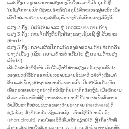
ແລະ ສັງເກດຮູບແບບການແສງຂອງມັນໃນເວລາທີ່ເປີດກຸ່ມຄີ ຫຼື
ໃນວັฏຈັກການເປີດໃຊ້ງານ. ອ້າງອີງໃສ່ຄູ່ມືບໍລິການຂອງຜູ້ຜະລິດເພື່ອ
ເຂົ້າໃຈຄວາມໝາຍຂອງລະຫັດ; ຕົວຢ່າງທີ່ເກີດຂຶ້ນບ່ອຍໆມີດັ່ງນີ້:
ແສງ 2 ຄັ້ງ
: ມໍເຕີເກີນພາລະ ຫຼື ເກີດສະພາບການຄ້າງ
ແສງ 3 ຄັ້ງ
: ການຈັດຕັ້ງທີ່ບໍ່ຖືກຕ້ອງຂອງເຊັນເຊີ ຫຼື ສັນຍານ
ຫາຍໄປ
ແສງ 5 ຄັ້ງ
: ຄວາມຜິດປົກກະຕິຂອງຄ່າຄວາມຕ້ານທີ່ເກີດຂຶ້ນ
ຢ່າງຕໍ່ເນື່ອງ (ເຊັ່ນ: ຄວາມຕ້ານຕ່ຳເກີນໄປ ຫຼື ຄວາມຕ້ານສູງ
ເກີນໄປ)
ເພື່ອລຶບຄໍາສັ່ງທີ່ຖືກຈັດເກັບໄວ້ເຫຼົ່ານີ້ ທ່ານພຽງແຕ່ຕ້ອງຖອດຂັ້ວໄຟ
ຂອງແບດເຕີຣີ່ລົດອອກເປັນເວລາປະມານສິບນາທີ ແລ້ວຈຶ່ງເຊື່ອມຕໍ່
ຄືນ ແລະ ປັບປຸງສະຖານະການດ້ວຍການເປີດ-ປິດສະວິດເຄື່ອງຈັກ
ເພື່ອກວດສອບວ່າທຸກຢ່າງຖືກຮີເຊັດຄືນຢ່າງຖືກຕ້ອງຫຼືບໍ່. ເມື່ອຂໍ້ຄວາມ
ຜິດພາດກັບມາທັນທີຫຼັງຈາກຂະບວນການນີ້ ນີ້ອາດຈະເປັນສັນຍານ
ວ່າມີບັນຫາກັບສ່ວນປະກອບທາງດ້ານຮ່າງກາຍ (hardware) ທີ່
ກ່ຽວຂ້ອງ. ສິ່ງທີ່ຄວນຄິດເຖິງແມ່ນເຊັ່ນ: ເຊັນເຊີທີ່ມີການລົດລົງ
(short circuit), ຄອນໂທລເລີທີ່ເລີ່ມເຮັດວຽກບໍ່ໄດ້, ຫຼື ເຄື່ອງຈັກທີ່
ມີການເສຍຫາຍໃນສ່ວນຂອງການ winding. ສຳລັບບາງໆມໍດູນທີ່ບໍ່