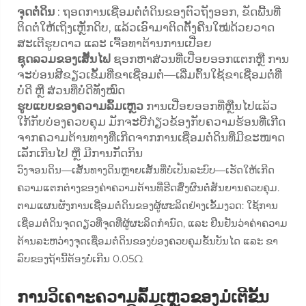
ຈຸດຕໍ່ດິນ
: ຖອດການເຊື່ອມຕໍ່ຕໍ່ດິນຂອງຕົວຖັງອອກ, ຂັດພື້ນທີ່
ຕິດຕໍ່ໃຫ້ເຖິງເຫຼັກດິບ, ແລ້ວເອົາມາຕິດຕັ້ງຄືນໃໝ່ດ້ວຍວາດ
ສະເຕີຮູບດາວ ແລະ ເຈື້ອທາຕ້ານການເປື່ອຍ
ຊຸດລວມຂອງເສັ້ນໄຟ
ຊອກຫາສ່ວນທີ່ເປື່ອຍອອກແຕກຫຼື ການ
ຈະບ່ອນສີຂຽວເຂັ້ມທີ່ຂາເຊື່ອມຕໍ່—ເລີ່ມຕົ້ນໃຊ້ຂາເຊື່ອມຕໍ່ທີ່
ບໍ່ດີ ຫຼື ສ່ວນທີ່ບໍ່ດີທັງໝົດ
ຮູບແບບຂອງຄວາມລົ້ມເຫຼວ
ການເປື່ອຍອອກທີ່ຫຼືນໄປແລ້ວ
ໃກ້ກັບບ່ອງຄວບຄຸມ ມັກຈະບີ່ກ່ຽວຂ້ອງກັບຄວາມຮ້ອນທີ່ເກີດ
ຈາກຄວາມຕ້ານທາງທີ່ເກີດຈາກການເຊື່ອມຕໍ່ດິນທີ່ມີຂະໜາດ
ເລັກເກີນໄປ ຫຼື ມີການກັດກິນ
ວົງຈອນດິນ—ເສັ້ນທາງດິນຫຼາຍເສັ້ນທີ່ບໍ່ເປັນລະບົບ—ເຮັດໃຫ້ເກີດ
ຄວາມແຕກຕ່າງຂອງຄ່າຄວາມຕ້ານທີ່ຮີດສົ່ງຜົນຕໍ່ສັນຍານຄວບຄຸມ.
ຕາມແຜນຜັງການເຊື່ອມຕໍ່ດິນຂອງຜູ້ຜະລິດຢ່າງເຂັ້ມງວດ: ໃຊ້ການ
ເຊື່ອມຕໍ່ດິນຈຸດດຽວທີ່ຈຸດທີ່ຜູ້ຜະລິດກຳນົດ, ແລະ ຢືນຢັນວ່າຄ່າຄວາມ
ຕ້ານລະຫວ່າງຈຸດເຊື່ອມຕໍ່ດິນຂອງບ່ອງຄວບຄຸມຂັ້ນບັນໄດ ແລະ ຂາ
ລົບຂອງຖ້ານີ້ຕ້ອງບໍ່ເກີນ 0.05Ω
ການວິເຄາະຄວາມລົ້ມເຫຼວຂອງມໍເຕີຂັ້ນ