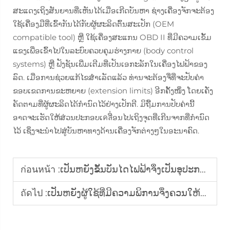
ສະແດງເຖິງສັນຍານທີ່ເຫັນໄດ້ເມື່ອເກີດບັນຫາ ຊ່າງເຄື່ອງຈັກຈະຕ້ອງ
ໃຊ້ເຄື່ອງມືທີ່ເຂົ້າກັນໄດ້ກັບຜູ້ຜະລິດຕົ້ນສະເປັກ (OEM
compatible tool) ຫຼື ໃຊ້ເຄື່ອງສະແກນ OBD II ທີ່ມີຄວາມເຂັ້ມ
ແຂງເພື່ອເຂົ້າໄປໃນລະບົບຄວບຄຸມຮ່າງກາຍ (body control
systems) ຫຼື ຟັງຊັນເພີ່ມເຕີມທີ່ເປັນເອກະລັກໃນເຄື່ອງໄຟຟ້າຂອງ
ລົດ. ເມື່ອການຊ່ວຍແກ້ໄຂສຳເລັດແລ້ວ ທ່ານຈະຕ້ອງຈື່ທີ່ຈະປັບຄ່າ
ຂອບເຂດການຂະຫຍາຍ (extension limits) ອີກຄັ້ງໜຶ່ງ ໂດຍເຄັ່ງ
ຄັດຕາມທີ່ຜູ້ຜະລິດໄດ້ກຳນົດໄວ້ຢ່າງເປັກຕີ. ມິຖື້ມການປັບຄ່ານີ້
ອາດຈະເຮັດໃຫ້ສ່ວນປະກອບເคลື່ອນໄປເຖິງຈຸດທີ່ເກີນຈາກທີ່ກຳນົດ
ໄວ້ ເຊິ່ງຈະນຳໄປສູ່ບັນຫາທາງດ້ານເຄື່ອງຈັກຕ່າງໆໃນອະນາຄົດ.
ก่อนหน้า :
ເປັນຫຍັງຂັ້ນບັນໄດໄຟຟ້າຈຶ່ງເປັນອຸປະກອນເ Ergonomic ທີ່ຈຳເປັນສຳລັບຍານພາຫະນະທີ່ເຂົ້າເຖິງໄດ້ງ່າຍ
ถัดไป :
ເປັນຫຍັງຜູ້ໃຊ້ທີ່ມີຄວາມພິການຈຶ່ງຄວນໃຫ້ຄວາມສຳຄັນກັບຄວາມປອດໄພເປັນອັນດັບທຳອິດເມື່ອໃຊ້ບັນໄດຟື້ນຟູໄຟຟ້າ