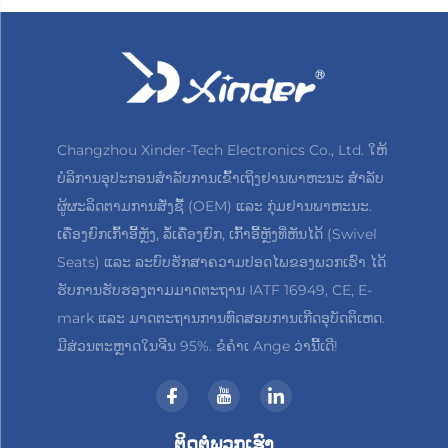
Changzhou Xinder-Tech Electronics Co., Ltd. ໃຫ້
ບໍລິການອຸປະກອນສຳລັບການເຂົ້າເຖິງຢານພາຫະນະ ສຳລັບ
ຜູ້ຜະລິດຕາມການສັ່ງຊື້ (OEM) ແລະ ກຸ່ມຢານພາຫະນະ.
ເຄື່ອງຍົກເກົ້າອີ້ຫຼັງ, ລໍ້ເຄື່ອງຍົກ, ເກົ້າອີ້ຫຼັງທີ່ຫັນໄດ້ (Swivel
Seats) ແລະ ລະບົບຮັກສາຄວາມປອດໄພຂອງພວກເຮົາ ໄດ້
ຮັບການຮັບຮອງຕາມມາດຕະຖານ IATF 16949, CE, E-
mark ແລະ ມາດຕະຖານການທົດສອບການເກີດອຸບັດຕິເຫດ.
ມີສ່ວນຕະຫຼາດໃນຈີນ 95%. ຂໍຄຳເ Ange ວ່ານີ້ເດີ!
ຕິດຕໍ່ພວກເຮົາ