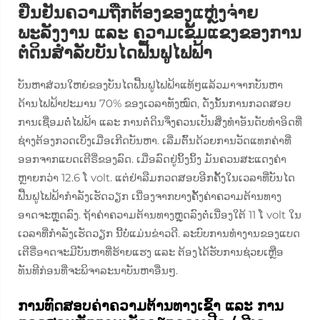
ຢືນຢັນຄວາມຖືກຕ້ອງຂອງແຫຼ່ງຈ່າຍ
ພະລັງງານ ແລະ ຄວາມເຂັ້ມແຂງຂອງການ
ຕໍ່ດິນສຳລັບບັນໄດຟື້ນຟູໄຟຟ້າ
ບັນຫາສ່ວນໃຫຍ່ຂອງບັນໄດຟື້ນຟູໄຟຟ້າແທ້ໆແລ້ວມາຈາກບັນຫາ
ດ້ານໄຟຟ້າປະມານ 70% ຂອງເວລາທັງໝົດ, ດັ່ງນັ້ນການກວດສອບ
ການເຊື່ອມຕໍ່ໄຟຟ້າ ແລະ ການຕໍ່ດິນຈຶ່ງຄວນເປັນສິ່ງທຳອັນດັບທຳອິດທີ່
ຊ່າງຕ້ອງກວດເບິ່ງເມື່ອເກີດບັນຫາ. ເລີ່ມຕົ້ນດ້ວຍການວັດແທກຄ່າທີ່
ອອກຈາກແບດເຕີຣີ່ຂອງລົດ. ເມື່ອລົດຢູ່ນິ້ງນິ້ງ ມັນຄວນສະແດງຄ່າ
ຫຼາຍກວ່າ 12.6 ໂ volt. ແຕ່ຢ່າລືມກວດສອບອີກຄັ້ງໃນເວລາທີ່ບັນໄດ
ຟື້ນຟູໄຟຟ້າກຳລັງເຮັດວຽກ ເນື່ອງຈາກບາງຄັ້ງຄ່າຄວາມຕ້ານທາງ
ອາດຈະຫຼຸດລົງ. ຖ້າຄ່າຄວາມຕ້ານທາງຫຼຸດລົງຕໍ່ເນື່ອງໃຕ້ 11 ໂ volt ໃນ
ເວລາທີ່ກຳລັງເຮັດວຽກ ນີ້ບໍ່ແມ່ນຂ່າວດີ. ລະບົບການທຳງານຂອງແບດ
ເຕີຣີ່ອາດຈະມີບັນຫາທີ່ຮ້າຍແຮງ ແລະ ຕ້ອງໄດ້ຮັບການຊ່ວຍເຫຼືອ
ທັນທີກ່ອນທີ່ຈະພິຈາລະນາບັນຫາອື່ນໆ.
ການທົດສອບຄ່າຄວາມຕ້ານທາງເຂົ້າ ແລະ ການ