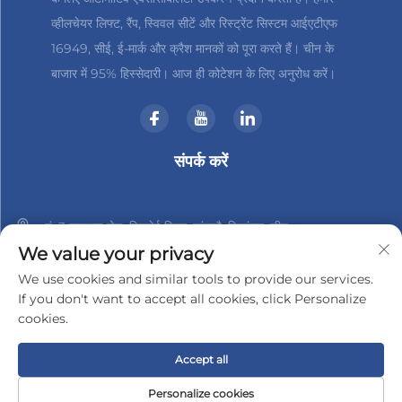
व्हीलचेयर लिफ्ट, रैंप, स्विवल सीटें और रिस्ट्रेंट सिस्टम आईएटीएफ
16949, सीई, ई-मार्क और क्रैश मानकों को पूरा करते हैं। चीन के
बाजार में 95% हिस्सेदारी। आज ही कोटेशन के लिए अनुरोध करें।
संपर्क करें
नं. 3 हानशान रोड, जिनबेई जिला, चांगझौ, जियांगसु, चीन
We value your privacy
+86-18961288218
We use cookies and similar tools to provide our services.
If you don't want to accept all cookies, click Personalize
[email protected]
cookies.
Accept all
कॉपीराइट © 2025 चांगझौ जिंडर-टेक इलेक्ट्रॉनिक्स कंपनी, लिमिटेड द्वारा
गोपनीयता नीति
Personalize cookies