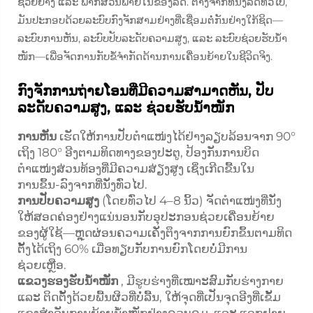
ຊ່ວຍຍ່າງ ແລະ ພາກສ່ວນພາຍໃນຂອງລົດ. ຕ່າງຈາກທີ່ນັ່ງລົດທົ່ວໄປ,
ມັນປະກອບດ້ວຍລະບົບກົງຈັກສາມຢ່າງທີ່ເຊື່ອມຕໍ່ກັນຢ່າງໃກ້ຊິດ—
ລະບົບການຫັນ, ລະບົບປັບລະດັບຄວາມສູງ, ແລະ ລະບົບຊ່ວຍຮັບນ້ຳ
ໜັກ—ເພື່ອຈັດການກັບຂໍ້ຈຳກັດດ້ານການເຄື່ອນຍ້າຍໃນຊີວິດຈິງ.
ກົງຈັກການຖ່າຍໂອນທີ່ມີຄວາມສາມາດຫັນ, ປັບ
ລະດັບຄວາມສູງ, ແລະ ຊ່ວຍຮັບນ້ຳໜັກ
ການຫັນ
ເຮັດໃຫ້ການປັບຕຳແໜ່ງໄດ້ຢ່າງລຽບລ້ອນຈາກ 90°
ເຖິງ 180° ອີງຕາມທິດທາງຂອງປະຕູ, ປ້ອງກັນການບິດ
ຕຳແໜ່ງສ່ວນທ້ອງທີ່ມີຄວາມສ່ຽງສູງ ເຊິ່ງເກີດຂື້ນໃນ
ການຂຶ້ນ-ລົງຈາກທີ່ນັ່ງທົ່ວໄປ.
ການປັບຄວາມສູງ
(ໂດຍທົ່ວໄປ 4–8 ນິ້ວ) ຈັດຕຳແໜ່ງທີ່ນັ່ງ
ໃຫ້ສອດຄ່ອງຢ່າງແນ່ນອນກັບອຸປະກອນຊ່ວຍເຄື່ອນຍ້າຍ
ຂອງຜູ້ໃຊ້—ຫຼຸດຜ່ອນຄວາມເຄັ່ງຕຶງຈາກການຍົກຂຶ້ນຕາມທິດ
ຕັ້ງໄດ້ເຖິງ 60% ເມື່ອທຽບກັບການຍົກໂດຍບໍ່ມີການ
ຊ່ວຍເຫຼືອ.
ແຂວງຮອງຮັບນ້ຳໜັກ
, ມີຮູບຮ່າງທີ່ເໝາະສົມກັບຮ່າງກາຍ
ແລະ ຕິດຕັ້ງດ້ວຍພື້ນຜິວທີ່ບໍ່ລື້ນ, ໃຫ້ຈຸດທີ່ເປັນຈຸດອີງທີ່ເຂັ້ມ