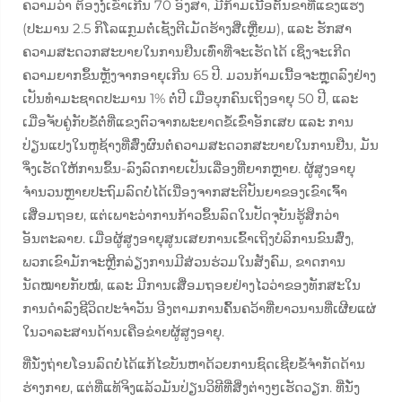
ຄວາມວ່າ ຕ້ອງງໍ່ເຂົ່າເກີນ 70 ອົງສາ, ມີກ້າມເນື້ອຕົ້ນຂາທີ່ແຂງແຮງ
(ປະມານ 2.5 ກິໂລແກຼມຕໍ່ເຊັງຕີເມັດຮ້າງສີ່ເຫຼີ່ຍມ), ແລະ ຮັກສາ
ຄວາມສະດວກສະບາຍໃນການຢືນເທົ່າທີ່ຈະເຮັດໄດ້ ເຊິ່ງຈະເກີດ
ຄວາມຍາກຂຶ້ນຫຼັງຈາກອາຍຸເກີນ 65 ປີ. ມວນກ້າມເນື້ອຈະຫຼຸດລົງຢ່າງ
ເປັນທຳມະຊາດປະມານ 1% ຕໍ່ປີ ເມື່ອບຸກຄົນເຖິງອາຍຸ 50 ປີ, ແລະ
ເມື່ອຈັບຄູ່ກັບຂໍ້ຕໍ່ທີ່ແຂງຕົວຈາກພະຍາດຂໍ້ເຂົ່າອັກເສບ ແລະ ການ
ປ່ຽນແປງໃນຫູຊ້າງທີ່ສົ່ງຜົນຕໍ່ຄວາມສະດວກສະບາຍໃນການຢືນ, ມັນ
ຈຶ່ງເຮັດໃຫ້ການຂຶ້ນ-ລົງລົດກາຍເປັນເລື່ອງທີ່ຍາກຫຼາຍ. ຜູ້ສູງອາຍຸ
ຈຳນວນຫຼາຍປະຖົມລົດບໍ່ໄດ້ເນື່ອງຈາກສະຕິປັນຍາຂອງເຂົາເຈົ້າ
ເສື່ອມຖອຍ, ແຕ່ເພາະວ່າການກ້າວຂຶ້ນລົດໃນປັດຈຸບັນຮູ້ສຶກວ່າ
ອັນຕະລາຍ. ເມື່ອຜູ້ສູງອາຍຸສູນເສຍການເຂົ້າເຖິງບໍລິການຂົນສົ່ງ,
ພວກເຂົາມັກຈະຫຼີກລ່ຽງການມີສ່ວນຮ່ວມໃນສັງຄົມ, ຂາດການ
ນັດໝາຍກັບໝໍ, ແລະ ມີການເສື່ອມຖອຍຢ່າງໄວວ່າຂອງທັກສະໃນ
ການດຳລົງຊີວິດປະຈຳວັນ ອີງຕາມການຄົ້ນຄວ້າທີ່ຍາວນານທີ່ເຜີຍແຜ່
ໃນວາລະສານດ້ານເຄືອຂ່າຍຜູ້ສູງອາຍຸ.
ທີ່ນັ່ງຖ່າຍໂອນລົດບໍ່ໄດ້ແກ້ໄຂບັນຫາດ້ວຍການຊົດເຊີຍຂໍ້ຈຳກັດດ້ານ
ຮ່າງກາຍ, ແຕ່ທີ່ແທ້ຈິງແລ້ວມັນປ່ຽນວິທີທີ່ສິ່ງຕ່າງໆເຮັດວຽກ. ທີ່ນັ່ງ