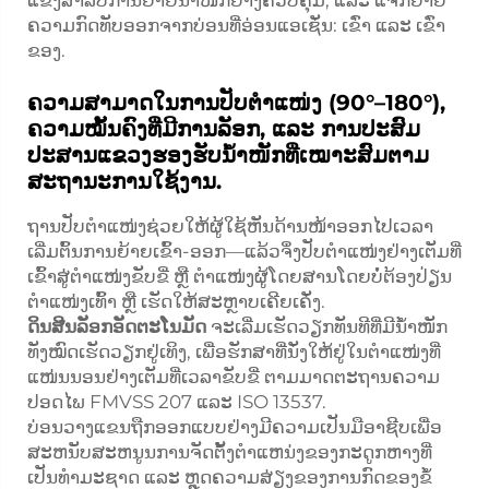
ແຂງສຳລັບການຍ້າຍນ້ຳໜັກຢ່າງຄວບຄຸມ, ແລະ ແຈກຢາຍ
ຄວາມກົດທັບອອກຈາກບ່ອນທີ່ອ່ອນແອເຊັ່ນ: ເຂົ່າ ແລະ ເຂົ່າ
ຂອງ.
ຄວາມສາມາດໃນການປັບຕຳແໜ່ງ (90°–180°),
ຄວາມໝັ້ນຄົງທີ່ມີການລັອກ, ແລະ ການປະສົມ
ປະສານແຂວງຮອງຮັບນ້ຳໜັກທີ່ເໝາະສົມຕາມ
ສະຖານະການໃຊ້ງານ.
ຖານປັບຕຳແໜ່ງຊ່ວຍໃຫ້ຜູ້ໃຊ້ຫັນດ້ານໜ້າອອກໄປເວລາ
ເລີ່ມຕົ້ນການຍ້າຍເຂົ້າ-ອອກ—ແລ້ວຈຶ່ງປັບຕຳແໜ່ງຢ່າງເຕັມທີ່
ເຂົ້າສູ່ຕຳແໜ່ງຂັບຂີ່ ຫຼື ຕຳແໜ່ງຜູ້ໂດຍສານໂດຍບໍ່ຕ້ອງປ່ຽນ
ຕຳແໜ່ງເທົ້າ ຫຼື ເຮັດໃຫ້ສະຫຼາບເຄີຍເຄັ່ງ.
ດິນສີນລັອກອັດຕະໂນມັດ
ຈະເລີ່ມເຮັດວຽກທັນທີທີ່ມີນ້ຳໜັກ
ທັງໝົດເຮັດວຽກຢູ່ເທິງ, ເພື່ອຮັກສາທີ່ນັ່ງໃຫ້ຢູ່ໃນຕຳແໜ່ງທີ່
ແໜ່ນນອນຢ່າງເຕັມທີ່ເວລາຂັບຂີ່ ຕາມມາດຕະຖານຄວາມ
ປອດໄພ FMVSS 207 ແລະ ISO 13537.
ບ່ອນວາງແຂນຖືກອອກແບບຢ່າງມີຄວາມເປັນມືອາຊີບເພື່ອ
ສະຫນັບສະຫນູນການຈັດຕັ້ງຕຳແຫນ່ງຂອງກະດູກຫາງທີ່
ເປັນທຳມະຊາດ ແລະ ຫຼຸດຄວາມສ່ຽງຂອງການກົດຂອງຂໍ້