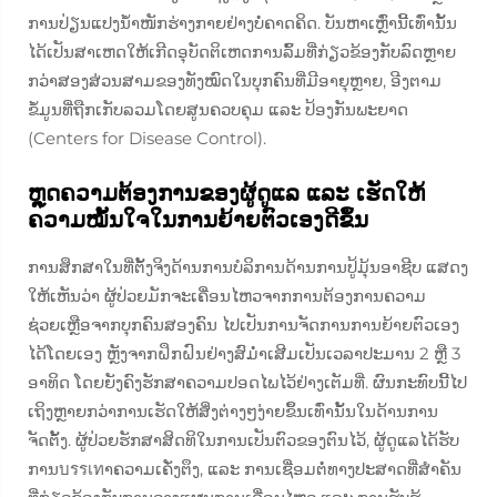
ການປ່ຽນແປງນ້ຳໜັກຮ່າງກາຍຢ່າງບໍ່ຄາດຄິດ. ບັນຫາເຫຼົ່ານີ້ເທົ່ານັ້ນ
ໄດ້ເປັນສາເຫດໃຫ້ເກີດອຸບັດຕິເຫດການລົ້ມທີ່ກ່ຽວຂ້ອງກັບລົດຫຼາຍ
ກວ່າສອງສ່ວນສາມຂອງທັງໝົດໃນບຸກຄົນທີ່ມີອາຍຸຫຼາຍ, ອີງຕາມ
ຂໍ້ມູນທີ່ຖືກເກັບລວມໂດຍສູນຄວບຄຸມ ແລະ ປ້ອງກັນພະຍາດ
(Centers for Disease Control).
ຫຼຸດຄວາມຕ້ອງການຂອງຜູ້ດູແລ ແລະ ເຮັດໃຫ້
ຄວາມໝັ້ນໃຈໃນການຍ້າຍຕົວເອງດີຂຶ້ນ
ການສຶກສາໃນທີ່ຕັ້ງຈິງດ້ານການບໍລິການດ້ານການປູ້ມຸ້ນອາຊີບ ແສດງ
ໃຫ້ເຫັນວ່າ ຜູ້ປ່ວຍມັກຈະເຄື່ອນໄຫວຈາກການຕ້ອງການຄວາມ
ຊ່ວຍເຫຼືອຈາກບຸກຄົນສອງຄົນ ໄປເປັນການຈັດການການຍ້າຍຕົວເອງ
ໄດ້ໂດຍເອງ ຫຼັງຈາກຝຶກຝົນຢ່າງສົມ່ຳເສີມເປັນເວລາປະມານ 2 ຫຼື 3
ອາທິດ ໂດຍຍັງຄົງຮັກສາຄວາມປອດໄພໄວ້ຢ່າງເຕັມທີ່. ຜົນກະທົບນີ້ໄປ
ເຖິງຫຼາຍກວ່າການເຮັດໃຫ້ສິ່ງຕ່າງໆງ່າຍຂຶ້ນເທົ່ານັ້ນໃນດ້ານການ
ຈັດຕັ້ງ. ຜູ້ປ່ວຍຮັກສາສິດທິໃນການເປັນຕົວຂອງຕົນໄວ້, ຜູ້ດູແລໄດ້ຮັບ
ການบรรเทາຄວາມເຄັ່ງຕຶງ, ແລະ ການເຊື່ອມຕໍ່ທາງປະສາດທີ່ສຳຄັນ