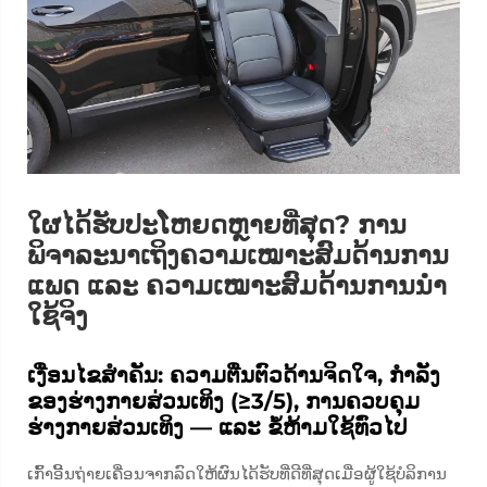
ໃຜໄດ້ຮັບປະໂຫຍດຫຼາຍທີ່ສຸດ? ການ
ພິຈາລະນາເຖິງຄວາມເໝາະສົມດ້ານການ
ແພດ ແລະ ຄວາມເໝາະສົມດ້ານການນຳ
ໃຊ້ຈິງ
ເງື່ອນໄຂສຳຄັນ: ຄວາມຕື່ນຕົວດ້ານຈິດໃຈ, ກຳລັງ
ຂອງຮ່າງກາຍສ່ວນເທິງ (≥3/5), ການຄວບຄຸມ
ຮ່າງກາຍສ່ວນເທິງ — ແລະ ຂໍ້ຫ້າມໃຊ້ທົ່ວໄປ
ເກົ້າອີ້ນຖ່າຍເຄື່ອນຈາກລົດໃຫ້ຜົນໄດ້ຮັບທີ່ດີທີ່ສຸດເມື່ອຜູ້ໃຊ້ບໍລິການ