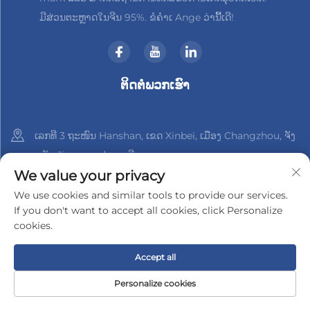
ມີສ່ວນຕະຫຼາດໃນຈີນ 95%. ຂໍຄຳເ Ange ວ່ານີ້ເດີ!
ຕິດຕໍ່ພວກເຮົາ
ເລກທີ 3 ຖະໜົນ Hanshan, ເຂດ Xinbei, ເມືອງ Changzhou, ຈັງ
ຫວັດ Jiangsu, ປະເທດຈີນ
We value your privacy
+86-18961288218
We use cookies and similar tools to provide our services.
If you don't want to accept all cookies, click Personalize
[email protected]
cookies.
Accept all
ລິขະສິດ © 2025 າງຊູ Xinder-Tech Electronics Co., Ltd.
ນະໂຍບາຍ
ຄວາມເປັນສ່ວນຕົວ
Personalize cookies
ໜ້າຫຼັກ
ຜະລິດຕະພັນ
ອີເມວ
ໂທ