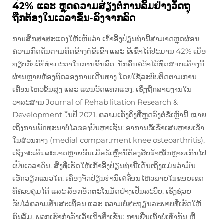
42% ແລະ ຫຼຸດຄວາມສ່ຽງຕໍ່ການລົ້ມຢ່າງວັດຖຸ
ຖືກຕ້ອງໃນເວລາຂຶ້ນ-ລົງຈາກລົດ
ການສຶກສາສະແດງໃຫ້ເຫັນວ່າ ເກົ້າອີ້ງປ່ຽນທ່ານີ້ສາມາດຫຼຸດຜ່ອນ
ຄວາມກົດດັນຕາມທິດຂ້າງຕໍ່ຂໍ້ເຂົ່າ ແລະ ຂໍ້ເຂົ່າໄດ້ປະມານ 42% ເມື່ອ
ທຽບກັບວິທີທຳມະດາໃນການຂຶ້ນລົດ. ນັກຄົ້ນຄວ້າໄດ້ທົດສອບເລື່ອງນີ້
ຜ່ານຫຼາຍຫ້ອງທົດລອງການເດີນທາງ ໂດຍໃຊ້ລະບົບຕິດຕາມການ
ເຄື່ອນໄຫວຂັ້ນສູງ ແລະ ແຜ່ນວັດແທກແຮງ, ເຊິ່ງຖືກລາຍງານໃນ
ວາລະສານ Journal of Rehabilitation Research &
Development ໃນປີ 2021. ຄວາມເຄັ່ງຕຶງທີ່ຫຼຸດລົງຕໍ່ຂໍ້ເຫຼົ່ານີ້ ໝາຍ
ເຖິງການພັດທະນາບໍ່ໄວຂອງບັນຫາເຊັ່ນ: ອາການຂໍ້ເຂົ່າເສຍຫາຍເຂົ້າ
ໃນສ່ວນກາງ (medial compartment knee osteoarthritis),
ເຊິ່ງຈະເລີນລະບາດຫຼາຍຂຶ້ນເມື່ອຂໍ້ເຫຼົ່ານີ້ຕ້ອງຮັບນ້ຳໜັກຫຼາຍເກີນໄປ
ເປັນເວລາດົນ. ສິ່ງທີ່ເຮັດໃຫ້ເກົ້າອີ້ງປ່ຽນທ່ານີ້ເດັ່ນເຖິງແມ່ນວ່າມັນ
ເຮັດວຽກແນວໃດ. ເຄື່ອງຈັກປ່ຽນທ່ານີ້ເคลື່ອນໄຫວພາຍໃນຂອບເຂດ
ທີ່ຄວບຄຸມໄດ້ ແລະ ລັອກອັດຕະໂນມັດຢ່າງເປັນລະບົບ, ເຊິ່ງຊ່ວຍ
ຂັບໄລ່ຄວາມສັ່ນສະເທືອນ ແລະ ຄວາມບໍ່ສະຖຽນລະພາບທີ່ເຮັດໃຫ້
ຄົນລົ້ມ. ພວກເຮົາກຳລັງເວົ້າເຖິງສິ່ງເຊັ່ນ: ການຢື່ນເທົ້າບໍ່ເທົ່າກັນ ຫຼື