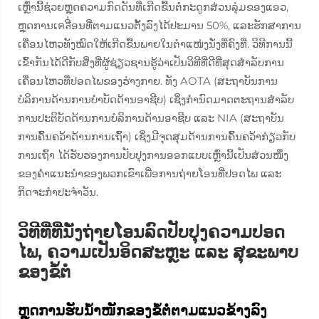
ເຫຼົ່ານີ້ຊ່ວຍຫຼຸດຄວາມກົດດັນທີ່ເກີດຂື້ນຕໍ່ກະດູກສ່ວນລຸ່ມຂອງແອວ,
ຫຼຸດການເคลື່ອນທີ່ຕາມແນວຕັ້ງລົງໄດ້ປະມານ 50%, ແລະຮັກສາການ
ເຄື່ອນໄຫວທັງໝົດໃຫ້ເກີດຂື້ນພາຍໃນຕຳແໜ່ງນັ່ງທີ່ຄົງທີ່. ວິທີການນີ້
ເຂົ້າກັນໄດ້ດີກັບສິ່ງທີ່ຜູ້ຊ່ຽວຊານຮູ້ວ່າເປັນວິທີທີ່ດີທີ່ສຸດສຳລັບການ
ເຄື່ອນໄຫວທີ່ປອດໄພຂອງຮ່າງກາຍ. ທັງ AOTA (ສະຖາບັນການ
ບໍລິການດ້ານການບຳບັດດ້ານອາຊີບ) ເຊິ່ງກຳນົດມາດຕະຖານສຳລັບ
ການປະຕິບັດດ້ານການບໍລິການດ້ານອາຊີບ ແລະ NIA (ສະຖາບັນ
ການຄົ້ນຄວ້າດ້ານການເຖົ້າ) ເຊິ່ງມີຈຸດສຸມດ້ານການຄົ້ນຄວ້າກ່ຽວກັບ
ການເຖົ້າ ໄດ້ຮັບຮອງການປັບປຸງການອອກແບບເຫຼົ່ານີ້ເປັນສ່ວນໜຶ່ງ
ຂອງຄຳແນະນຳຂອງພວກເຂົາເພື່ອການຖ່າຍໂອນທີ່ປອດໄພ ແລະ
ກິດຈະກຳປະຈຳວັນ.
ວິທີທີ່ທີ່ນັ່ງຖ່າຍໂອນລົດປັບປຸງຄວາມປອດ
ໄພ, ຄວາມເປັນອິດສະຫຼະ ແລະ ສຸຂະພາບ
ຂອງຂໍ້ຕໍ່
ຫຼຸດການຮັບນ້ຳໜັກຂອງຂໍ້ຕໍ່ຕາມແນວຂ້າງລົງ