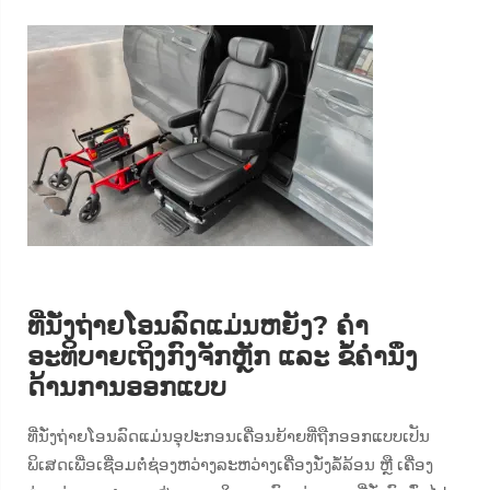
ທີ່ນັ່ງຖ່າຍໂອນລົດແມ່ນຫຍັງ? ຄຳ
ອະທິບາຍເຖິງກົງຈັກຫຼັກ ແລະ ຂໍ້ຄຳນຶງ
ດ້ານການອອກແບບ
ທີ່ນັ່ງຖ່າຍໂອນລົດແມ່ນອຸປະກອນເຄື່ອນຍ້າຍທີ່ຖືກອອກແບບເປັນ
ພິເສດເພື່ອເຊື່ອມຕໍ່ຊ່ອງຫວ່າງລະຫວ່າງເຄື່ອງນັ່ງລໍ້ລ້ອນ ຫຼື ເຄື່ອງ