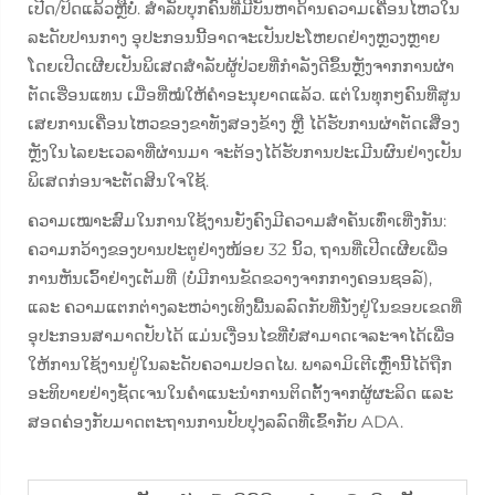
ເປີດ/ປິດແລ້ວຫຼືບໍ່. ສຳລັບບຸກຄົນທີ່ມີບັນຫາດ້ານຄວາມເຄື່ອນໄຫວໃນ
ລະດັບປານກາງ ອຸປະກອນນີ້ອາດຈະເປັນປະໂຫຍດຢ່າງຫຼວງຫຼາຍ
ໂດຍເປີດເຜີຍເປັນພິເສດສຳລັບຜູ້ປ່ວຍທີ່ກຳລັງດີຂຶ້ນຫຼັງຈາກການຜ່າ
ຕັດເຮື່ອນແທນ ເມື່ອທີ່ໝໍໃຫ້ຄຳອະນຸຍາດແລ້ວ. ແຕ່ໃນທຸກໆຄົນທີ່ສູນ
ເສຍການເຄື່ອນໄຫວຂອງຂາທັງສອງຂ້າງ ຫຼື ໄດ້ຮັບການຜ່າຕັດເສື່ອງ
ຫຼັງໃນໄລຍະເວລາທີ່ຜ່ານມາ ຈະຕ້ອງໄດ້ຮັບການປະເມີນຜົນຢ່າງເປັນ
ພິເສດກ່ອນຈະຕັດສິນໃຈໃຊ້.
ຄວາມເໝາະສົມໃນການໃຊ້ງານຍັງຄົງມີຄວາມສຳຄັນເທົ່າເທີ່ງກັນ:
ຄວາມກວ້າງຂອງບານປະຕູຢ່າງໜ້ອຍ 32 ນິ້ວ, ຖານທີ່ເປີດເຜີຍເພື່ອ
ການຫັນເວົ້າຢ່າງເຕັມທີ່ (ບໍ່ມີການຂັດຂວາງຈາກກາງຄອນຊອລ໌),
ແລະ ຄວາມແຕກຕ່າງລະຫວ່າງເທິງພື້ນລລົດກັບທີ່ນັ່ງຢູ່ໃນຂອບເຂດທີ່
ອຸປະກອນສາມາດປັບໄດ້ ແມ່ນເງື່ອນໄຂທີ່ບໍ່ສາມາດເຈລະຈາໄດ້ເພື່ອ
ໃຫ້ການໃຊ້ງານຢູ່ໃນລະດັບຄວາມປອດໄພ. ພາລາມິເຕີເຫຼົ່ານີ້ໄດ້ຖືກ
ອະທິບາຍຢ່າງຊັດເຈນໃນຄຳແນະນຳການຕິດຕັ້ງຈາກຜູ້ຜະລິດ ແລະ
ສອດຄ່ອງກັບມາດຕະຖານການປັບປຸງລລົດທີ່ເຂົ້າກັບ ADA.