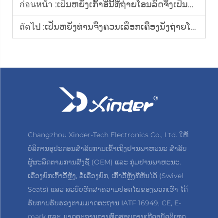
ก่อนหน้า :
ເປັນຫຍັງເກົ້າອີ່ນີ້ທີ່ຖ່າຍໂອນລົດຈຶ່ງເປັນທາງເລືອກທີ່ດີທີ່ສຸດສຳລັບຜູ້ຂັບຂີ່ທີ່ມີຄວາມພິການ
ถัดไป :
ເປັນຫຍັງທ່ານຈຶ່ງຄວນເລືອກເຄື່ອງນັ່ງຖ່າຍໂອນລົດໃຫ້ເຂົ້າກັບປະເພດລົດຂອງທ່ານ
Changzhou Xinder-Tech Electronics Co., Ltd. ໃຫ້
ບໍລິການອຸປະກອນສຳລັບການເຂົ້າເຖິງຢານພາຫະນະ ສຳລັບ
ຜູ້ຜະລິດຕາມການສັ່ງຊື້ (OEM) ແລະ ກຸ່ມຢານພາຫະນະ.
ເຄື່ອງຍົກເກົ້າອີ້ຫຼັງ, ລໍ້ເຄື່ອງຍົກ, ເກົ້າອີ້ຫຼັງທີ່ຫັນໄດ້ (Swivel
Seats) ແລະ ລະບົບຮັກສາຄວາມປອດໄພຂອງພວກເຮົາ ໄດ້
ຮັບການຮັບຮອງຕາມມາດຕະຖານ IATF 16949, CE, E-
mark ແລະ ມາດຕະຖານການທົດສອບການເກີດອຸບັດຕິເຫດ.