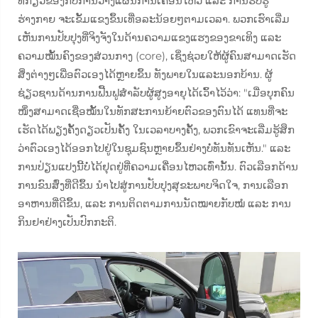
ທີ່ກ່ຽວຂ້ອງກັບການວາງແຜນການເຄື່ອນໄຫວ ແລະ ການຮັບຮູ້
ຮ່າງກາຍ ຈະເຂັ້ມແຂງຂຶ້ນເທື່ອລະນ້ອຍໆຕາມເວລາ. ພວກເຮົາເລີ່ມ
ເຫັນການປັບປຸງທີ່ຈິງຈັງໃນດ້ານຄວາມແຂງແຮງຂອງຂາເທິງ ແລະ
ຄວາມໝັ້ນຄົງຂອງສ່ວນກາງ (core), ເຊິ່ງຊ່ວຍໃຫ້ຜູ້ຄົນສາມາດເຮັດ
ສິ່ງຕ່າງໆເພື່ອຕົວເອງໄດ້ຫຼາຍຂຶ້ນ ທັງພາຍໃນແລະນອກບ້ານ. ຜູ້
ຊ່ຽວຊານດ້ານການຟື້ນຟູສຳລັບຜູ້ສູງອາຍຸໄດ້ເວົ້າໄວ້ວ່າ: "ເມື່ອບຸກຄົນ
ໜຶ່ງສາມາດເຊື່ອໝັ້ນໃນທັກສະການຍ້າຍຕົວຂອງຕົນໄດ້ ແທນທີ່ຈະ
ເຮັດໄດ້ພຽງຄັ້ງດຽວເປັນຄັ້ງ ໃນເວລາບາງຄັ້ງ, ພວກເຂົາຈະເລີ່ມຮູ້ສຶກ
ວ່າຕົວເອງໄດ້ອອກໄປຢູ່ໃນຊຸມຊົນຫຼາຍຂຶ້ນຢ່າງບໍ່ທັນທັນເຫັນ." ແລະ
ການປ່ຽນແປງນີ້ບໍ່ໄດ້ຢຸດຢູ່ທີ່ຄວາມເຄື່ອນໄຫວເທົ່ານັ້ນ. ຕົວເລືອກດ້ານ
ການຂົນສົ່ງທີ່ດີຂຶ້ນ ນຳໄປສູ່ການປັບປຸງສຸຂະພາບຈິດໃຈ, ການເລືອກ
ອາຫານທີ່ດີຂຶ້ນ, ແລະ ການຕິດຕາມການນັດໝາຍກັບໝໍ ແລະ ການ
ກິນຢາຢ່າງເປັນປົກກະຕິ.