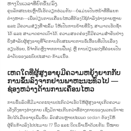
ຫາງໃນເວລາທີ່ຍົກຂຶ້ນ/ລົງ.
ຄຸນລັກສະນະເຫຼົ່ານີ້ເຮັດວຽກຮ່ວມກັນ—ບໍ່ແມ່ນເປັນຫນ້າທີ່ທີ່ແຍກ
ຕ່າງຫາກ—ເພື່ອປ່ຽນການເຄື່ອນໄຫວທີ່ຕ້ອງໃຊ້ກຳລັງຮ່າງກາຍຫຼາຍ
ແລະ ມີຄວາມສ່ຽງທີ່ຈະລົ້ມ ໃຫ້ເປັນການຍ້າຍທີ່ນັ່ງ, ສາມາດເຮັດຊ້ຳ
ໄດ້ ແລະ ສາມາດຄາດເດົາໄດ້. ຄວາມສອດຄ່ອງນີ້ມີຄວາມສຳຄັນຢ່າງ
ຍິ່ງສຳລັບຜູ້ສູງອາຍຸທີ່ຈັດການກັບສະພາບການຂໍ້ເຮື້ອນທີ່ເປັນເລື່ອງ
ຮຽນຮ້ອຍ, ຂໍ້ຈຳກັດຫຼັງຈາກການຟື້ນຟູ, ຫຼື ການປ່ຽນແປງທີ່ຄ່ອຍເປັນ
ລຳດັບຂອງລະບົບປະສາດ-ກ້າມເນື້ອ.
ເຫດໃດທີ່ຜູ້ສູງອາຍຸມີຄວາມຫຍຸ້ງຍາກກັບ
ການຂຶ້ນລົງຈາກຢານພາຫະນະທົ່ວໄປ —
ຊ່ອງຫວ່າງດ້ານການເຄື່ອນໄຫວ
ການຂຶ້ນລົດທີ່ມີມາດຕະຖານປະກົດວ່າເຮັດໃຫ້ຜູ້ສູງອາຍຸເກີດຄວາມ
ເຄັ່ງຕຶງທາງຮ່າງກາຍ ເຊິ່ງມັກຈະເກີນກວ່າທີ່ຮ່າງກາຍຂອງພວກເຂົາຈະ
ຮັບໄດ້ເມື່ອອາຍຸເພີ່ມຂຶ້ນ. ລົດສ່ວນຫຼາຍປະເພດ sedan ຕ້ອງໃຫ້
ຜູ້ຄົນກ້າວລົງໄປປະມານ 17 ນິ້ວ ແລະ ບິດເຂົ່າເຂົ້າດ້ວຍກັນ. ນີ້ໝາຍ