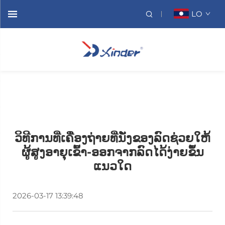
LO
ວິທີການທີ່ເຄື່ອງຖ່າຍທີ່ນັ່ງຂອງລົດຊ່ວຍໃຫ້
ຜູ້ສູງອາຍຸເຂົ້າ-ອອກຈາກລົດໄດ້ງ່າຍຂຶ້ນ
ແນວໃດ
2026-03-17 13:39:48