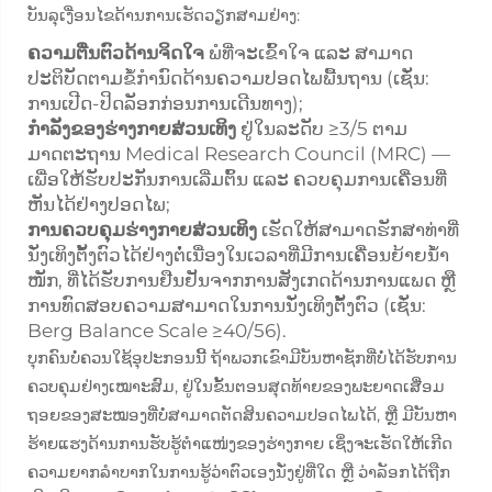
ບັນລຸເງື່ອນໄຂດ້ານການເຮັດວຽກສາມຢ່າງ:
ຄວາມຕື່ນຕົວດ້ານຈິດໃຈ
ພໍທີ່ຈະເຂົ້າໃຈ ແລະ ສາມາດ
ປະຕິບັດຕາມຂໍ້ກຳນົດດ້ານຄວາມປອດໄພພື້ນຖານ (ເຊັ່ນ:
ການເປີດ-ປິດລັອກກ່ອນການເດີນທາງ);
ກຳລັງຂອງຮ່າງກາຍສ່ວນເທິງ
ຢູ່ໃນລະດັບ ≥3/5 ຕາມ
ມາດຕະຖານ Medical Research Council (MRC) —
ເພື່ອໃຫ້ຮັບປະກັນການເລີ່ມຕົ້ນ ແລະ ຄວບຄຸມການເຄື່ອນທີ່
ຫັນໄດ້ຢ່າງປອດໄພ;
ການຄວບຄຸມຮ່າງກາຍສ່ວນເທິງ
ເຮັດໃຫ້ສາມາດຮັກສາທ່າທີ່
ນັ່ງເທິງຕັ້ງຕົວໄດ້ຢ່າງຕໍ່ເນື່ອງໃນເວລາທີ່ມີການເຄື່ອນຍ້າຍນ້ຳ
ໜັກ, ທີ່ໄດ້ຮັບການຢືນຢັນຈາກການສັງເກດດ້ານການແພດ ຫຼື
ການທົດສອບຄວາມສາມາດໃນການນັ່ງເທິງຕັ້ງຕົວ (ເຊັ່ນ:
Berg Balance Scale ≥40/56).
ບຸກຄົນບໍ່ຄວນໃຊ້ອຸປະກອນນີ້ ຖ້າພວກເຂົາມີບັນຫາຊັກທີ່ບໍ່ໄດ້ຮັບການ
ຄວບຄຸມຢ່າງເໝາະສົມ, ຢູ່ໃນຂັ້ນຕອນສຸດທ້າຍຂອງພະຍາດເສື່ອມ
ຖອຍຂອງສະໝອງທີ່ບໍ່ສາມາດຕັດສິນຄວາມປອດໄພໄດ້, ຫຼື ມີບັນຫາ
ຮ້າຍແຮງດ້ານການຮັບຮູ້ຕຳແໜ່ງຂອງຮ່າງກາຍ ເຊິ່ງຈະເຮັດໃຫ້ເກີດ
ຄວາມຍາກລຳບາກໃນການຮູ້ວ່າຕົວເອງນັ່ງຢູ່ທີ່ໃດ ຫຼື ວ່າລັອກໄດ້ຖືກ