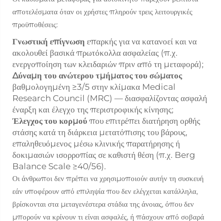
αποτελέσματα όταν οι χρήστες πληρούν τρεις λειτουργικές
προϋποθέσεις:
Γνωστική επίγνωση
επαρκής για να κατανοεί και να
ακολουθεί βασικά πρωτόκολλα ασφαλείας (π.χ.
ενεργοποίηση των κλειδαριών πριν από τη μεταφορά);
Δύναμη του ανώτερου τμήματος του σώματος
βαθμολογημένη ≥3/5 στην κλίμακα Medical
Research Council (MRC) — διασφαλίζοντας ασφαλή
έναρξη και έλεγχο της περιστροφικής κίνησης;
Έλεγχος του κορμού
που επιτρέπει διατήρηση ορθής
στάσης κατά τη διάρκεια μετατόπισης του βάρους,
επαληθευόμενος μέσω κλινικής παρατήρησης ή
δοκιμασιών ισορροπίας σε καθιστή θέση (π.χ. Berg
Balance Scale ≥40/56).
Οι άνθρωποι δεν πρέπει να χρησιμοποιούν αυτήν τη συσκευή
εάν υποφέρουν από επιληψία που δεν ελέγχεται κατάλληλα,
βρίσκονται στα μεταγενέστερα στάδια της άνοιας, όπου δεν
μπορούν να κρίνουν τι είναι ασφαλές, ή πάσχουν από σοβαρά