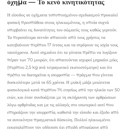
όχημα — Το κενό κινητικότητας
Η είσοδος σε οχήματα τυποποιημένου σχεδιασμού προκαλεί
φυσική προσπάθεια στους ηλικιωμένους, η οποία συχνά
υπερβαίνει τις δυνατότητες του σώματός τους καθώς γερνούν.
Τα περισσότερα σεντάν απαιτούν από τους χρήστες να
κατεβαίνουν περίπου 17 ίντσες και να στρέφουν τις ισχία τους
ταυτόχρονα. Αυτό σημαίνει ότι τα γόνατα πρέπει να λυγίζουν
πέραν των 70 μοιρών, ότι απαιτούνται ισχυροί μηριαίοι μύες
(περίπου 2,5 kg ανά τετραγωνικό εκατοστόμετρο) και ότι
πρέπει να διατηρείται η ισορροπία — πράγμα που γίνεται
δυσκολότερο μετά τα 65 χρόνια. Η μυϊκή μάζα μειώνεται
φυσιολογικά κατά περίπου 1% ετησίως από την ηλικία των 50
ετών, και όταν συνδυάζεται με τη σκλήρυνση των αρθρώσεων
λόγω αρθρίτιδας και με τις αλλαγές στο εσωτερικό αυτί που
επηρεάζουν την ισορροπία, καθιστά την είσοδο και έξοδο από
τα αυτοκίνητα πραγματικά δύσκολη. Πολλοί ηλικιωμένοι
εγκαταλείπουν την οδήγηση όχι επειδή υποφέρουν από