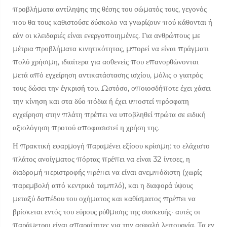
προβλήματα αντίληψης της θέσης του σώματός τους, γεγονός
που θα τους καθιστούσε δύσκολο να γνωρίζουν πού κάθονται ή
εάν οι κλειδαριές είναι ενεργοποιημένες. Για ανθρώπους με
μέτρια προβλήματα κινητικότητας, μπορεί να είναι πράγματι
πολύ χρήσιμη, ιδιαίτερα για ασθενείς που επανορθώνονται
μετά από εγχείρηση αντικατάστασης ισχίου, μόλις ο γιατρός
τους δώσει την έγκρισή του. Ωστόσο, οποιοσδήποτε έχει χάσει
την κίνηση και στα δύο πόδια ή έχει υποστεί πρόσφατη
εγχείρηση στην πλάτη πρέπει να υποβληθεί πρώτα σε ειδική
αξιολόγηση προτού αποφασιστεί η χρήση της.
Η πρακτική εφαρμογή παραμένει εξίσου κρίσιμη: το ελάχιστο
πλάτος ανοίγματος πόρτας πρέπει να είναι 32 ίντσες, η
διαδρομή περιστροφής πρέπει να είναι ανεμπόδιστη (χωρίς
παρεμβολή από κεντρικό ταμπλό), και η διαφορά ύψους
μεταξύ δαπέδου του οχήματος και καθίσματος πρέπει να
βρίσκεται εντός του εύρους ρύθμισης της συσκευής· αυτές οι
παράμετροι είναι απαραίτητες για την ασφαλή λειτουργία. Τα εν