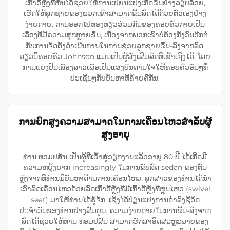
ເກົ້າອີ້ຫຼັງທີ່ຫັນໄດ້ຊ່ວຍໃຫ້ການເປີ່ຍນແປງເກີດຂຶ້ນຢ່າງລຽບລ້ອຍ,
ເຮັດໃຫ້ລູກຊາຍຂອງພວກເຂົາສາມາດຂຶ້ນລົດໄດ້ດ້ວຍຕົວເອງຢ່າງ
ງ່າຍດາຍ. ການອອກໄປທ່ອງທ່ຽວຮ່ວມກັນຂອງຄອບຄົວກາຍເປັນ
ເລື່ອງທີ່ມີຄວາມສຸກຫຼາຍຂຶ້ນ, ເນື່ອງຈາກພວກເຂົາບໍ່ຕ້ອງກັງວົນອີກຕໍ່
ກັບການຈັດຕັ້ງດຳເນີນການໃນການຊ່ວຍລູກຊາຍຂຶ້ນ-ລົງຈາກລົດ.
ດຽວນີ້ຄອບຄົວ Johnson ແມ່ນເປັນຜູ້ສົ່ງເສີມລົດທີ່ເຂົ້າເຖິງໄດ້, ໂດຍ
ການແບ່ງປັນເລື່ອງລາວເພື່ອເປັນແຮງບັນດານໃຈໃຫ້ຄອບຄົວອື່ນໆທີ່
ປະເຊີນໆກັບບັນຫາທີ່ຄ້າຍຄືກັນ.
ການຍົກສູງຄວາມສາມາດໃນການເຄື່ອນໄຫວສຳລັບຜູ້
ສູງອາຍຸ
ທ່ານ ທອມປສັນ ເປັນຜູ້ທີ່ເຂົ້າສູ່ວຽກງານແລ້ວອາຍຸ 80 ປີ ໄດ້ເກີດມີ
ຄວາມຫຍຸ້ງຍາກ increasingly ໃນການຂັບລົດ sedan ຂອງຕົນ
ຫຼັງຈາກທີ່ທ່ານມີບັນຫາດ້ານການເຄື່ອນໄຫວ. ລູກສາວຂອງທ່ານໄດ້ນຳ
ເອົາລົດເຄື່ອນໄຫວດ້ວຍລົດເກົ້າອີ້ຫຼັງທີ່ມີເກົ້າອີ້ຫຼັງທີ່ຫຼຸນໄຫວ (swivel
seat) ມາໃຫ້ທ່ານໄດ້ຮູ້ຈັກ, ເຊິ່ງໄດ້ປ່ຽນແປງການດຳລົງຊີວິດ
ປະຈຳວັນຂອງທ່ານຢ່າງສົມບູນ. ຄວາມງ່າຍດາຍໃນການຂຶ້ນ-ລົງຈາກ
ລົດໄດ້ຊ່ວຍໃຫ້ທ່ານ ທອມປສັນ ສາມາດຮັກສາອິດສະຫຼະພາບຂອງ