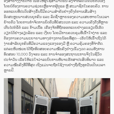
ອົງສາຢ່າງງ່າຍດາຍ ເພື່ອໃຫ້ຜູ້ໃຊ້ສາມາດຂຶ້ນ-ລົງຈາກລົດໄດ້ດ້ວຍຕົວເອງ
ໂດຍບໍ່ຕ້ອງການຄວາມຊ່ວຍເຫຼືອຈາກຜູ້ດູແລ ຫຼື ສະມາຊິກໃນຄອບຄົວ. ການ
ອອກແບບທີ່ປະດິດສ້າງຂຶ້ນນີ້ມີຄວາມສຳຄັນຢ່າງຍິ່ງຕໍ່ການເສີມສ້າງ
ອິດສະຫຼະພາບສ່ວນບຸກຄົນ ແລະ ລົດຊ້ຳຫຼາຍຂອງຄວາມເສຍຫາຍໃນເວລາ
ຍ້າຍຕົວ ໂດຍການກຳຈັດການບິດຕົວທີ່ບໍ່ສະດວກ ແລະ ຄວາມເຄັ່ງຕຶງທີ່ຫຼາຍ
ເກີນໄປຕໍ່ຂໍ້ຕໍ່ ແລະ ກ້າມເນື້ອ. ເຄື່ອງຈັກທີ່ຖືກອອກແບບຢ່າງລະອຽດນີ້ເຮັດ
ວຽກໄດ້ຢ່າງລຽບລ້ອນ ແລະ ເງີຍບ ໂດຍມີການຄວບຄຸມທີ່ເຂົ້າໃຈງ່າຍ ແລະ
ຕ້ອງການຄວາມພະຍາຍາມທາງຮ່າງກາຍນ້ອຍທີ່ສຸດ—ເຮັດໃຫ້ເຂົ້າເຖິງໄດ້
ງ່າຍສຳລັບບຸກຄົນທີ່ມີຄວາມແຂງແຮງຂອງມື ຫຼື ຄວາມຄຸ້ມຄອງທີ່ຈຳກັດ.
ແຕ່ລະຫົວໜ່ວຍໄດ້ຖືກທົດສອບຄວາມໝັ້ນຄົງຢ່າງເຂັ້ມງວດ ລວມທັງການ
ທົດສອບ 10,000 ວົງຈອນ ແລະ ການຈຳລອງສະຖານະການຈິງໃນຊີວິດ
ປະຈຳວັນ ເພື່ອໃຫ້ແນ່ໃຈວ່າລະບົບການຫັນຈະຮັກສາປະສິດທິພາບ ແລະ
ຄວາມໝັ້ນຄົງທີ່ດີທີ່ສຸດ ເຖິງແມ່ນຈະຖືກໃຊ້ງານຢ່າງຖີ່ເຖີ່ງທຸກວັນເປັນເວລາ
ຫຼາຍປີ.