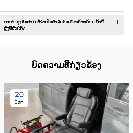
ການບໍາລຸງຮັກສາໃດທີ່ຈຳເປັນສຳລັບລົດເຄື່ອນຍ້າຍດ້ວຍເກົ້າອີ້
ຫຼັງທີ່ຫັນໄດ້?
ບົດຄວາມທີ່ກ່ຽວຂ້ອງ
20
Jan