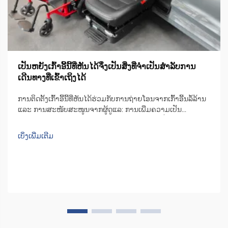
ເປັນຫຍັງເກົ້າອີ້ນີ້ທີ່ຫັນໄດ້ຈຶ່ງເປັນສິ່ງທີ່ຈຳເປັນສຳລັບການ
ເດີນທາງທີ່ເຂົ້າເຖິງໄດ້
ການຕິດຕັ້ງເກົ້າອີ້ນີ້ທີ່ຫັນໄດ້ຮ່ວມກັບການຖ່າຍໂອນຈາກເກົ້າອີ້ນລໍ້ລ້ານ
ແລະ ການສະໜັບສະໜູນຈາກຜູ້ດູແລ: ການເພີ່ມຄວາມເປັນ
ອິດສະຫຼະ. ຄຳເຫັນຈາກການສຳຫຼວດດ້ານຄວາມເคลື່ອນໄຫວແລະ
ການດູແລແບບຊາດີໃນປີ 2023. ເກົ້າອີ້ນີ້ທີ່ຫັນໄດ້ຊ່ວຍໃຫ້ຜູ້ຄົນໄດ້ຮັບ
ເບິ່ງເພີ່ມເຕີມ
ຄວາມເປັນອິດສະຫຼະຫຼາຍຂຶ້ນເວລາຖ່າຍໂອນຈາກເກົ້າອີ້ນລໍ້ລ້ານ...