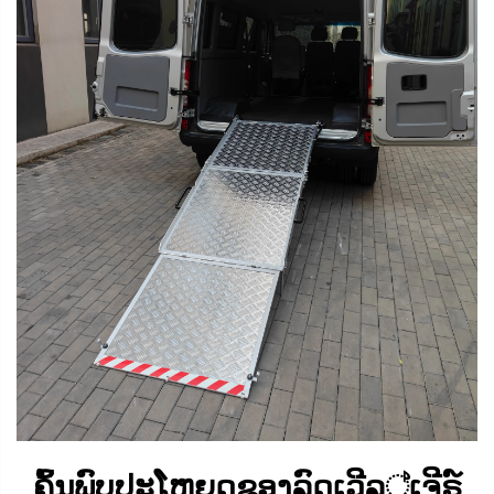
ຄົ້ນພົບປະໂຫຍດຂອງລົດເວີລ්ເຈີຣ໌