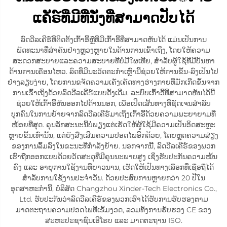
ແຄັຣ໌ທີ່ມີທີ່ນັ່ງທີ່ສາມາດປັບໄດ້
ລົດວີລເຄີຣ໌ທີ່ຕິດຕັ້ງເກົ້າອີ້ຫຼືທີ່ມີເກົ້າອີ້ທີ່ສາມາດຫັນໄດ້ ແມ່ນເປັນການ
ພັດທະນາທີ່ສຳຄັນຢ່າງຫຼວງຫຼາຍໃນດ້ານການເຂົ້າເຖິງ, ໂດຍໃຫ້ຄວາມ
ສະດວກສະບາຍແລະຄວາມສະບາຍທີ່ບໍ່ມີໃຜເທີຍ, ສຳລັບຜູ້ໃຊ້ທີ່ມີບັນຫາ
ດ້ານການເຄື່ອນໄຫວ. ລົດທີ່ມີນະວັດຕະກຳເຫຼົ່ານີ້ຊ່ວຍໃຫ້ການຂຶ້ນ-ລົງເປັນໄປ
ຢ່າງລຽບງ່າຍ, ໂດຍການຂຈັດຄວາມເຄັ່ງເຄັດທາງຮ່າງກາຍທີ່ມັກເກີດຂຶ້ນຈາກ
ການເຂົ້າເຖິງດ້ວຍລົດວີລເຄີຣ໌ແບບດັ້ງເດີມ. ລະບົບເກົ້າອີ້ທີ່ສາມາດຫັນໄດ້ນີ້
ຊ່ວຍໃຫ້ເກົ້າອີ້ຫັນອອກໄປດ້ານນອກ, ເພື່ອເປີດເສັ້ນທາງທີ່ຊັດເຈນສຳລັບ
ບຸກຄົນໃນການຍ້າຍຈາກລົດວີລເຄີຣ໌ມາເຖິງເກົ້າອີ້ດ້ວຍຄວາມພະຍາຍາມທີ່
ໜ້ອຍທີ່ສຸດ. ຄຸນລັກສະນະນີ້ບໍ່ພຽງແຕ່ເຮັດໃຫ້ຜູ້ໃຊ້ມີຄວາມເປັນອິດສະຫຼະ
ຫຼາຍຂຶ້ນເທົ່ານັ້ນ, ແຕ່ຍັງສົ່ງເສີມຄວາມປອດໄພອີກດ້ວຍ, ໂດຍຫຼຸດຄວາມສ່ຽງ
ຂອງການລົ້ມລົງໃນຂະນະທີ່ກຳລັງຍ້າຍ. ນອກຈາກນີ້, ລົດວີລເຄີຣ໌ຂອງພວກ
ເຮົາຖືກອອກແບບດ້ວຍວັດສະດຸທີ່ມີຄຸນນະພາບສູງ ເຊິ່ງຮັບປະກັນຄວາມໝັ້ນ
ຄົງ ແລະ ອາຍຸການໃຊ້ງານທີ່ຍາວນານ, ເຮັດໃຫ້ເປັນທາງເລືອກທີ່ເຊື່ອຖືໄດ້
ສຳລັບການໃຊ້ງານປະຈຳວັນ. ດ້ວຍປະສົບການຫຼາຍກວ່າ 20 ປີໃນ
ອຸດສາຫະກຳນີ້, ບໍລິສັດ Changzhou Xinder-Tech Electronics Co.,
Ltd. ຮັບປະກັນວ່າລົດວີລເຄີຣ໌ຂອງພວກເຮົາໄດ້ຮັບການຮັບຮອງຕາມ
ມາດຕະຖານຄວາມປອດໄພທີ່ເຂັ້ມງວດ, ລວມທັງການຮັບຮອງ CE ຂອງ
ສະຫະປະຊາຊົນເອີໂຣບ ແລະ ມາດຕະຖານ ISO.