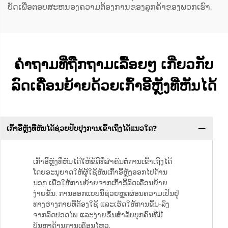
ບັດເພື່ອຕອບສະຫນອງຄວາມຕ້ອງການຂອງລູກຄ້າຂອງພວກເຮົາ.
ຄຳຖາມທີ່ຖືກຖາມເລື້ອຍໆ ເກີ່ຍວກັບ
ລົດເຄື່ອນຍ້າຍດ້ວຍເກົ້າອີ້ຫຼັງທີ່ຫັນໄດ້
ເກົ້າອີ້ຫຼັງທີ່ຫັນໄດ້ຊ່ວຍປັບປຸງການເຂົ້າເຖິງໄດ້ແນວໃດ?
ເກົ້າອີ້ຫຼັງທີ່ຫັນໄດ້ໃຫ້ຂໍ້ດີທີ່ສຳຄັນຕໍ່ການເຂົ້າເຖິງໄດ້
ໂດຍອະນຸຍາດໃຫ້ຜູ້ໃຊ້ຫັນເກົ້າອີ້ຫຼັງອອກໄປດ້ານ
ນອກ ເພື່ອໃຫ້ການຍ້າຍຈາກເກົ້າອີ້ລົດເຄື່ອນຍ້າຍ
ງ່າຍຂຶ້ນ. ການອອກແບບນີ້ຊ່ວຍຫຼຸດຜ່ອນຄວາມເປັນຢູ່
ທາງຮ່າງກາຍທີ່ຕ້ອງໃຊ້ ແລະເຮັດໃຫ້ການຂຶ້ນ-ລົງ
ຈາກລົດປອດໄພ ແລະງ່າຍຂຶ້ນສຳລັບບຸກຄົນທີ່ມີ
ບັນຫາດ້ານການເຄື່ອນໄຫວ.