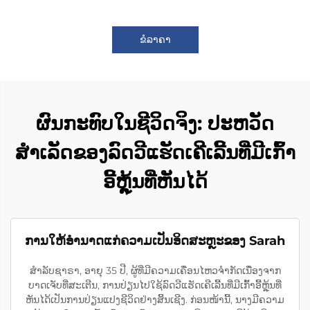
ຂໍລາຄາ
ຜົນກະທົບໃນຊີວິດຈິງ: ປະຫວັດ
ສຳເລັດຂອງລົດວີແຮັດເຄີເລີ້ນທີ່ມີເກົ້າ
ອີ້ຫຼຸ້ນທີ່ຫັນໄດ້
ການໃຫ້ອຳນາດແກ່ຄວາມເປັນອິດສະຫຼະຂອງ Sarah
ສຳລັບຊາຣາ, ອາຍຸ 35 ປີ, ຜູ້ທີ່ມີຄວາມເຄື່ອນໄຫວຈຳກັດເນື່ອງຈາກ
ບາດເຈັບທີ່ສະເຕີນ, ການປ່ຽນໄປໃຊ້ລົດວີແຮັດເຄີເລີ້ນທີ່ມີເກົ້າອີ້ຫຼຸ້ນທີ່
ຫັນໄດ້ເປັນການປ່ຽນແປງຊີວິດຢ່າງສິ້ນເຊີງ. ກ່ອນໜ້ານີ້, ນາງມີຄວາມ