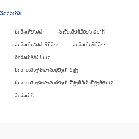
ລົດວີລເຄີຣ໌
ລົດວີລເຄີຣ໌ໄຟຟ້າ
ລົດວີລເຄີຣ໌ທີ່ມີບັນໄດພັບໄດ້
ລົດວີລເຄີຣ໌ໄຟຟ້າທີ່ມີລິຟທ໌
ລົດວີລເຄີຣ໌ທີ່ມີລິຟທ໌
ລົດວີລເຄີຣ໌ທີ່ມີບັນໄດ
ລົດວານເຄື່ອງຈັກສຳລັບຜູ້ນັ່ງເກົ້າອີ້ຫຼັງ
ລົດວານເຄື່ອງຈັກສຳລັບຜູ້ນັ່ງເກົ້າອີ້ຫຼັງທີ່ມີເກົ້າອີ້ຫຼັງທີ່ຫັນໄດ້
ລົດວີລເຄີຣ໌