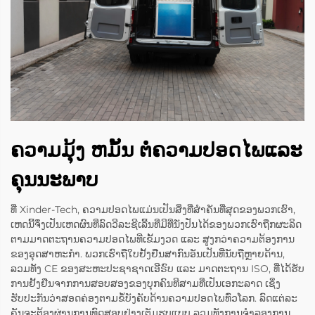
ຄວາມມຸ້ງ ຫມັ້ນ ຕໍ່ຄວາມປອດໄພແລະ
ຄຸນນະພາບ
ທີ່ Xinder-Tech, ຄວາມປອດໄພແມ່ນເປັນສິ່ງທີ່ສຳຄັນທີ່ສຸດຂອງພວກເຮົາ,
ເຫດນີ້ຈຶ່ງເປັນເຫດຜົນທີ່ລົດວີລະຊີເລີ້ນທີ່ມີທີ່ນັ່ງປັ່ນໄດ້ຂອງພວກເຮົາຖືກຜະລິດ
ຕາມມາດຕະຖານຄວາມປອດໄພທີ່ເຂັ້ມງວດ ແລະ ສູງກວ່າຄວາມຕ້ອງການ
ຂອງອຸດສາຫະກຳ. ພວກເຮົາຖືໃບຢັ້ງຢືນສາກົນອັນເປັນທີ່ນັບຖືຫຼາຍດ້ານ,
ລວມທັງ CE ຂອງສະຫະປະຊາຊາດເອີຣົບ ແລະ ມາດຕະຖານ ISO, ທີ່ໄດ້ຮັບ
ການຢັ້ງຢືນຈາກການສອບສອງຂອງບຸກຄົນທີສາມທີ່ເປັນເອກະລາດ ເຊິ່ງ
ຮັບປະກັນວ່າສອດຄ່ອງຕາມຂໍ້ບັງຄັບດ້ານຄວາມປອດໄພທົ່ວໂລກ. ລົດແຕ່ລະ
ຄັນຈະຕ້ອງຜ່ານການທົດສອບຢ່າງເຕັມຮູບແບບ ລວມທັງການຈຳລອງການ