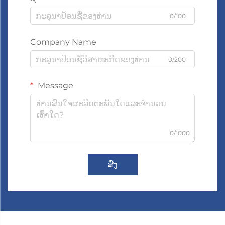
0/100
Company Name
0/200
Message
0/1000
ສົ່ງ