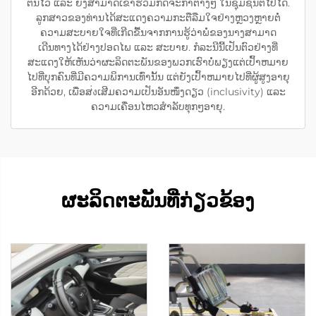
ຕົນໄວ້ ແລະ ຍັງສາມາດເຂົ້າຮ່ວມກິດຈະກຳຕ່າງໆ ໃນຊຸມຊົນຕໍ່ໄປໄດ້.
ລູກສາວຂອງທ່ານໄດ້ສະແດງຄວາມກະຕືລືມໃຈຢ່າງຫຼວງຫຼາຍຕໍ່
ຄວາມສະບາຍໃຈທີ່ເກີດຂື້ນຈາກການຮູ້ວ່າພໍ່ຂອງນາງສາມາດ
ເດີນທາງໄດ້ຢ່າງປອດໄພ ແລະ ສະບາຍ. ກໍລະນີນີ້ເປັນຕົວຢ່າງທີ່
ສະແດງໃຫ້ເຫັນວ່າຜະລິດຕະພັນຂອງພວກເຮົາບໍ່ພຽງແຕ່ເປົ້າຫມາຍ
ໄປທີ່ບຸກຄົນທີ່ມີຄວາມພິການເທົ່ານັ້ນ ແຕ່ຍັງເປົ້າຫມາຍໄປທີ່ຜູ້ສູງອາຍຸ
ອີກດ້ວຍ, ເພື່ອສ่งເສີມຄວາມເປັນອັນໜຶ່ງດຽວ (inclusivity) ແລະ
ຄວາມເຄື່ອນໄຫວສຳລັບທຸກໆອາຍຸ.
ຜະລິດຕະພັນທີ່ກ່ຽວຂ້ອງ