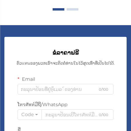
ຂໍລາຄາຟຣີ
ຕົວแทนຂອງພວກເຮົາຈະຕິດຕໍ່ທ່ານໃນໄວ້ສຸດເທົ່າທີ່ເປັນໄປໄດ້.
Email
0/100
ໂทรศัพท์ມືຖື/WhatsApp
Code
0/100
ຊື່