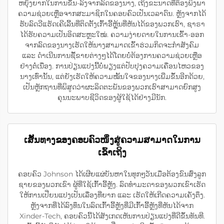
ຫຍຸ້ງຍາກໃນການຂຶ້ນ-ລົງຈາກລົດຂອງນາງ, ເຖິງຂະນາດທີ່ຕ້ອງພິງພາ
ຄວາມຊ່ວຍເຫຼືອຈາກສະມາຊິກໃນຄອບຄົວເປັນເວລາດົນ. ຫຼັງຈາກໄດ້
ຮັບລົດວີແຮັດເຄີເລີ້ນທີ່ຕິດຕັ້ງເກົ້າອີ້ຫຼຸ້ນທີ່ຫັນໄດ້ຂອງພວກເຮົາ, ຊາຣາ
ໄດ້ຮັບຄວາມເປັນອິດສະຫຼະໃໝ່. ຄວາມງ່າຍດາຍໃນການເຂົ້າ-ອອກ
ຈາກລົດຂອງນາງເຮັດໃຫ້ນາງສາມາດເຂົ້າຮ່ວມກິດຈະກຳສັງຄົມ
ແລະ ດຳເນີນການຊື້ຂາຍຕ່າງໆໄດ້ໂດຍບໍ່ຕ້ອງການຄວາມຊ່ວຍເຫຼືອ
ຢ່າງຕໍ່ເນື່ອງ. ການປ່ຽນແປງນີ້ບໍ່ພຽງແຕ່ປັບປຸງຄວາມເຄື່ອນໄຫວຂອງ
ນາງເທົ່ານັ້ນ, ແຕ່ຍັງເຮັດໃຫ້ຄວາມໝັ້ນໃຈຂອງນາງເພີ່ມຂຶ້ນອີກດ້ວຍ,
ເປັນຫຼັກຖານທີ່ພິສູດວ່າຜະລິດຕະພັນຂອງພວກເຮົາສາມາດຍົກສູງ
ຄຸນນະພາບຊີວິດຂອງຜູ້ໃຊ້ໄດ້ຢ່າງມີນັກ.
ເສັ້ນທາງຂອງຄອບຄົວໜຶ່ງສູ່ຄວາມສາມາດໃນການ
ເຂົ້າເຖິງ
ຄອບຄົວ Johnson ໄດ້ເຜີຍແຜ່ບັນຫາໃນທຸກໆວັນເມື່ອຕ້ອງຂົນສົ່ງລູກ
ຊາຍຂອງພວກເຂົາ ຜູ້ທີ່ໃຊ້ເກົ້າອີ້ຫຼັງ. ລົດທຳມະດາຂອງພວກເຂົາເຮັດ
ໃຫ້ການເປີ່ຍນແປງເປັນເລື່ອງທີ່ຍາກ ແລະ ເຮັດໃຫ້ເກີດຄວາມເຄັ່ງຕຶງ.
ຫຼັງຈາກທີ່ໄດ້ລົງທຶນໃນລົດເກົ້າອີ້ຫຼັງທີ່ມີເກົ້າອີ້ຫຼັງທີ່ຫັນໄດ້ຈາກ
Xinder-Tech, ຄອບຄົວນີ້ໄດ້ສັງເກດເຫັນການປ່ຽນແປງທີ່ດີຂຶ້ນທັນທີ.