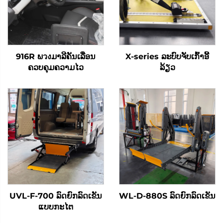
916R ພวงມາລີຄັນເລື່ອນ
X-series ລະບົບຈັບເກົ້າອີ້
ຄວບຄຸມຄວາມໄວ
ລ້ຽວ
UVL-F-700 ລົດຍົກລົດເຂັນ
WL-D-880S ລົດຍົກລົດເຂັນ
ແບບກະໄຕ