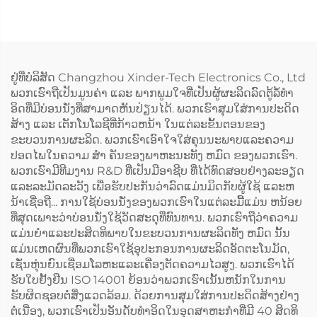
ຢູ່ທີ່ບໍລິສັດ Changzhou Xinder-Tech Electronics Co., Ltd
ພວກເຮົາຖືເປັນມູນຄ່າ ແລະ ພາກພູມໃຈທີ່ເປັນຜູ້ຜະລິດລົດຕູ້ລໍ້ທໍາ
ອິດທີ່ມີບ່ອນນັ່ງທີ່ສາມາດຫັນປ່ຽນໄດ້. ພວກເຮົາສຸມໃສ່ການປະດິດ
ສ້າງ ແລະ ເຕັກໂນໂລຊີທີ່ກ້າວຫນ້າ ໃນແຕ່ລະຂັ້ນຕອນຂອງ
ຂະບວນການຜະລິດ. ພວກເຮົາເອົາໃຈໃສ່ຄຸນນະພາບແລະຄວາມ
ປອດໄພໃນຄວາມ ສໍາ ຄັນຂອງພາຫະນະທັງ ຫມົດ ຂອງພວກເຮົາ.
ພວກເຮົາມີທີມງານ R&D ທີ່ເປັນມືອາຊີບ ທີ່ໄດ້ທົດສອບຢ່າງລະອຽດ
ແລະລະມັດລະວັງ ເພື່ອຮັບປະກັນວ່າລົດແມ່ນມິດກັບຜູ້ໃຊ້ ແລະຫ
ນ້າເຊື່ອຖື... ການໃຊ້ບ່ອນນັ່ງຂອງພວກເຮົາໃນແຕ່ລະມື້ແມ່ນ ຫນ້ອຍ
ທີ່ສຸດເພາະວ່າບ່ອນນັ່ງໃຊ້ວັດສະດຸທີ່ທົນທານ. ພວກເຮົາຖືວ່າຄວາມ
ແມ່ນຍໍາແລະປະສິດທິພາບໃນຂະບວນການຜະລິດທັງ ຫມົດ ນັ້ນ
ແມ່ນເຫດຜົນທີ່ພວກເຮົາໃຊ້ອຸປະກອນການຜະລິດອັດຕະໂນມັດ,
ເຊັ່ນຫຸ່ນຍົນເຊື່ອມໂລຫະແລະເຄື່ອງຕັດຄວາມໄວສູງ. ພວກເຮົາໄດ້
ຮັບໃບຢັ້ງຢືນ ISO 14001 ຍ້ອນວ່າພວກເຮົາເນັ້ນຫນັກໃນການ
ຮັບຜິດຊອບຕໍ່ສິ່ງແວດລ້ອມ. ດ້ວຍການສຸມໃສ່ການປະດິດສ້າງຢ່າງ
ຕໍ່ເນື່ອງ, ພວກເຮົາເປັນອັນດັບທໍາອິດໃນອຸດສາຫະກໍາທີ່ມີ 40 ສິດທິ