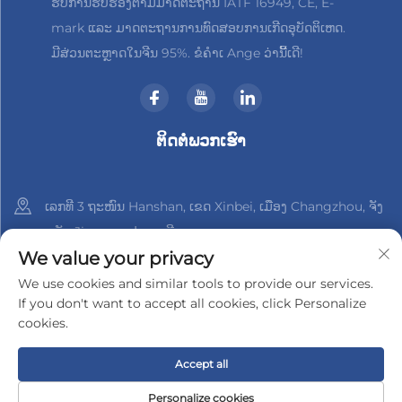
ຮັບການຮັບຮອງຕາມມາດຕະຖານ IATF 16949, CE, E-
mark ແລະ ມາດຕະຖານການທົດສອບການເກີດອຸບັດຕິເຫດ.
ມີສ່ວນຕະຫຼາດໃນຈີນ 95%. ຂໍຄຳເ Ange ວ່ານີ້ເດີ!
ຕິດຕໍ່ພວກເຮົາ
ເລກທີ 3 ຖະໜົນ Hanshan, ເຂດ Xinbei, ເມືອງ Changzhou, ຈັງ
ຫວັດ Jiangsu, ປະເທດຈີນ
We value your privacy
+86-18961288218
We use cookies and similar tools to provide our services.
If you don't want to accept all cookies, click Personalize
[email protected]
cookies.
Accept all
ລິขະສິດ © 2025 າງຊູ Xinder-Tech Electronics Co., Ltd.
ນະໂຍບາຍ
ຄວາມເປັນສ່ວນຕົວ
Personalize cookies