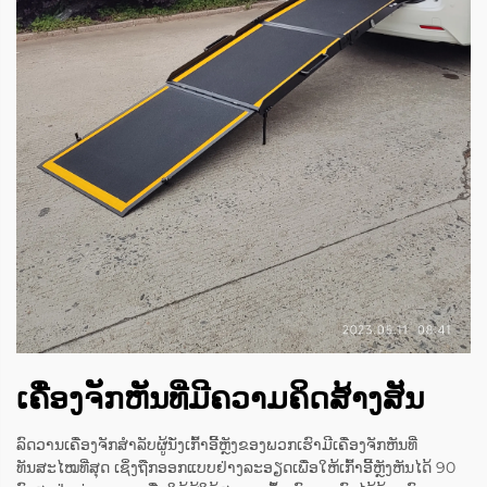
ເຄື່ອງຈັກຫັນທີ່ມີຄວາມຄິດສ້າງສັນ
ລົດວານເຄື່ອງຈັກສຳລັບຜູ້ນັ່ງເກົ້າອີ້ຫຼັງຂອງພວກເຮົາມີເຄື່ອງຈັກຫັນທີ່
ທັນສະໄໝທີ່ສຸດ ເຊິ່ງຖືກອອກແບບຢ່າງລະອຽດເພື່ອໃຫ້ເກົ້າອີ້ຫຼັງຫັນໄດ້ 90