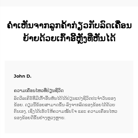
ຄຳເຫັນຈາກລູກຄ້າກ່ຽວກັບລົດເຄື່ອນ
ຍ້າຍດ້ວຍເກົ້າອີ້ຫຼັງທີ່ຫັນໄດ້
John D.
ຄວາມເຄື່ອນໄຫວທີ່ປ່ຽນຊີວິດ
ລົດວີລເຄີຣ໌ທີ່ມີເກົ້າອີ້ນຫັນໄດ້ໄດ້ປ່ຽນແປງຊີວິດປະຈຳວັນຂອງ
ຂ້ອຍ. ດຽວນີ້ຂ້ອຍສາມາດຂຶ້ນ-ລົງຈາກລົດຂອງຂ້ອຍໄດ້ດ້ວຍ
ຕົນເອງ, ເຊິ່ງໄດ້ເຮັດໃຫ້ຄວາມໝັ້ນໃຈ ແລະ ຄວາມເຄື່ອນໄຫວ
ຂອງຂ້ອຍດີຂຶ້ນຢ່າງຫຼວງຫຼາຍ.