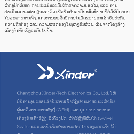
ເກີດອຸບັດຕິເຫດ, ການປະເມີນລະບົບຮັກສາຄວາມປອດໄພ, ແລະ ການ
ປະເມີນຄວາມສະຖຽນຂອງລົດ ເພື່ອຢືນຢັນວ່າມີປະສິດທິພາບທີ່ບໍ່ມີຂໍ້ບົກບ່ອນ
ໃນສະພາບການຈິງ. ແຖວການຜະລິດອັດຕະໂນມັດຂອງພວກເຮົາຮັບປະກັນ
ຄວາມຖືກຕ້ອງ ແລະ ຄວາມສອດຄ່ອງໃນທຸກໆຊິ້ນສ່ວນ, ເລີ່ມຈາກໂຄງສ້າງ
ເຄື່ອງຈັກຈົນເຖິງລະບົບໄຟຟ້າ.
Changzhou Xinder-Tech Electronics Co., Ltd. ໃຫ້
ບໍລິການອຸປະກອນສຳລັບການເຂົ້າເຖິງຢານພາຫະນະ ສຳລັບ
ຜູ້ຜະລິດຕາມການສັ່ງຊື້ (OEM) ແລະ ກຸ່ມຢານພາຫະນະ.
ເຄື່ອງຍົກເກົ້າອີ້ຫຼັງ, ລໍ້ເຄື່ອງຍົກ, ເກົ້າອີ້ຫຼັງທີ່ຫັນໄດ້ (Swivel
Seats) ແລະ ລະບົບຮັກສາຄວາມປອດໄພຂອງພວກເຮົາ ໄດ້