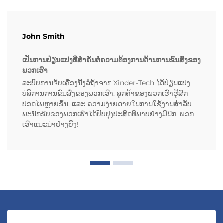
John Smith
ເປັນການປ່ຽນແປງທີ່ສຳຄັນຕໍ່ຄວາມຕ້ອງການດ້ານການຂົນສົ່ງຂອງ
ພວກເຮົາ
ລະບົບການຈັບເຄື່ອງນີ້ງລໍຖ້າຈາກ Xinder-Tech ໄດ້ປ່ຽນແປງ
ບໍລິການການຂົນສົ່ງຂອງພວກເຮົາ. ລູກຄ້າຂອງພວກເຮົາຮູ້ສຶກ
ປອດໄພຫຼາຍຂຶ້ນ, ແລະ ຄວາມງ່າຍດາຍໃນການໃຊ້ງານສຳລັບ
ພະນັກຂັບຂອງພວກເຮົາໄດ້ປັບປຸງປະສິດທິພາບຢ່າງມີນັກ. ພວກ
ເຮົາແນະນຳຢ່າງຍິ່ງ!