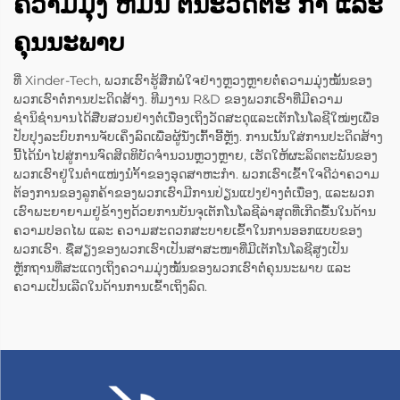
ຄວາມມຸ້ງ ຫມັ້ນ ຕໍ່ນະວັດຕະ ກໍາ ແລະ
ຄຸນນະພາບ
ທີ່ Xinder-Tech, ພວກເຮົາຮູ້ສຶກພໍໃຈຢ່າງຫຼວງຫຼາຍຕໍ່ຄວາມມຸ່ງໝັ້ນຂອງ
ພວກເຮົາຕໍ່ການປະດິດສ້າງ. ທີມງານ R&D ຂອງພວກເຮົາທີ່ມີຄວາມ
ຊຳນິຊຳນານໄດ້ສືບສວນຢ່າງຕໍ່ເນື່ອງເຖິງວັດສະດຸແລະເຕັກໂນໂລຊີໃໝ່ໆເພື່ອ
ປັບປຸງລະບົບການຈັບເຄິ່ງລົດເພື່ອຜູ້ນັ່ງເກົ້າອີ້ຫຼັງ. ການເນັ້ນໃສ່ການປະດິດສ້າງ
ນີ້ໄດ້ນຳໄປສູ່ການຈົດສິດທິບັດຈຳນວນຫຼວງຫຼາຍ, ເຮັດໃຫ້ຜະລິດຕະພັນຂອງ
ພວກເຮົາຢູ່ໃນຕຳແໜ່ງນຳ້້າຂອງອຸດສາຫະກຳ. ພວກເຮົາເຂົ້າໃຈດີວ່າຄວາມ
ຕ້ອງການຂອງລູກຄ້າຂອງພວກເຮົາມີການປ່ຽນແປງຢ່າງຕໍ່ເນື່ອງ, ແລະພວກ
ເຮົາພະຍາຍາມຢູ່ຂ້າງໆດ້ວຍການບັນຈຸເຕັກໂນໂລຊີລ່າສຸດທີ່ເກີດຂື້ນໃນດ້ານ
ຄວາມປອດໄພ ແລະ ຄວາມສະດວກສະບາຍເຂົ້າໃນການອອກແບບຂອງ
ພວກເຮົາ. ຊື່ສຽງຂອງພວກເຮົາເປັນສາສະໜາທີ່ມີເຕັກໂນໂລຊີສູງເປັນ
ຫຼັກຖານທີ່ສະແດງເຖິງຄວາມມຸ່ງໝັ້ນຂອງພວກເຮົາຕໍ່ຄຸນນະພາບ ແລະ
ຄວາມເປັນເລີດໃນດ້ານການເຂົ້າເຖິງລົດ.