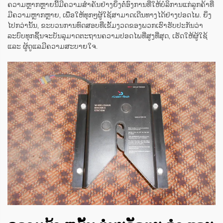
ຄວາມຫຼາກຫຼາຍນີ້ມີຄວາມສຳຄັນຢ່າງຍິ່ງຕໍ່ອົງການທີ່ໃຫ້ບໍລິການແກ່ລູກຄ້າທີ່
ມີຄວາມຫຼາກຫຼາຍ, ເພື່ອໃຫ້ທຸກໆຜູ້ໃຊ້ສາມາດເດີນທາງໄດ້ຢ່າງປອດໄພ. ຍິ່ງ
ໄປກວ່ານັ້ນ, ຂະບວນການທົດສອບທີ່ເຂັ້ມງວດຂອງພວກເຮົາຮັບປະກັນວ່າ
ລະບົບທຸກຊິ້ນຈະບັນລຸມາດຕະຖານຄວາມປອດໄພທີ່ສູງທີ່ສຸດ, ເຮັດໃຫ້ຜູ້ໃຊ້
ແລະ ຜູ້ດູແລມີຄວາມສະບາຍໃຈ.