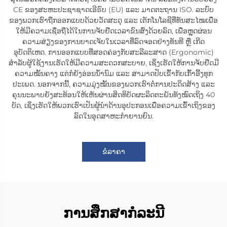
CE ຂອງສະຫະປະຊາຊາດເອີຣົບ (EU) ແລະ ມາດຕະຖານ ISO. ລະບົບ
ຂອງພວກເຮົາຖືກອອກແບບດ້ວຍວັດສະດຸ ແລະ ເຕັກໂນໂລຊີທີ່ທັນສະໄໝເພື່ອ
ໃຫ້ມີຄວາມເຊື່ອຖືໄດ້ໃນການຈັບຢືດເວລາຂົນສົ່ງດ້ວຍລົດ, ເພື່ອຫຼຸດຜ່ອນ
ຄວາມສ່ຽງຂອງການບາດເຈັບໃນເວລາທີ່ລົດຈອດຢ່າງທັນທີ ຫຼື ເກີດ
ອຸບັດຕິເຫດ. ການອອກແບບທີ່ສອດຄ່ອງກັບສະລີລະສາດ (Ergonomic)
ສຳລັບຜູ້ໃຊ້ງານເຮັດໃຫ້ມີຄວາມສະດວກສະບາຍ, ເຊິ່ງເຮັດໃຫ້ການຈັບຢືດມີ
ຄວາມໝັ້ນຄາງ ແຕ່ກໍຍັງອ່ອນນ້ຳນົມ ແລະ ສາມາດປັບເຂົ້າກັບເກົ້າອີ້ງທຸກ
ປະເພດ. ນອກຈາກນີ້, ຄວາມມຸ່ງໝັ້ນຂອງພວກເຮົາຕໍ່ການປະດິດສ້າງ ແລະ
ຄຸນນະພາບຍັງສະທ້ອນໃຫ້ເຫັນຜ່ານສິດທິບັດຜະລິດຕະພັນທັງໝົດເຖິງ 40
ບັດ, ເຊິ່ງເຮັດໃຫ້ພວກເຮົາເປັນຜູ້ນຳດ້ານອຸປະກອນເພື່ອຄວາມເຂົ້າເຖິງຂອງ
ລົດໃນອຸດສາຫະກຳຍານຍົນ.
ຂໍລາຄາ
ການສຶກສາກໍລະນີ