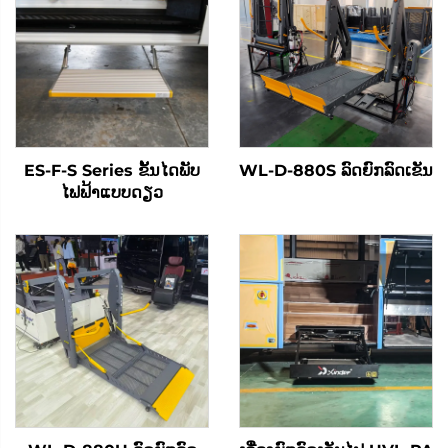
ES-F-S Series ຂັ້ນໄດພັບ
WL-D-880S ລົດຍົກລົດເຂັນ
ໄຟຟ້າແບບດຽວ