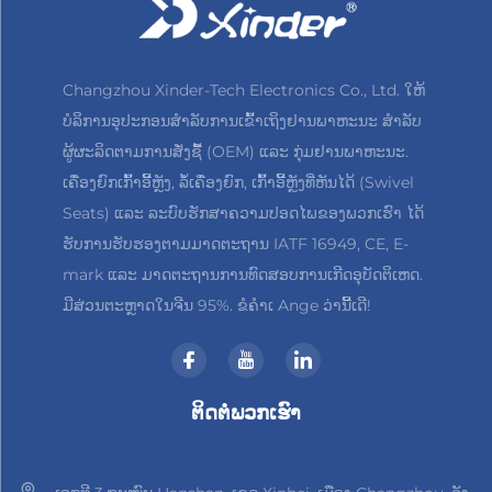
Changzhou Xinder-Tech Electronics Co., Ltd. ໃຫ້
ບໍລິການອຸປະກອນສຳລັບການເຂົ້າເຖິງຢານພາຫະນະ ສຳລັບ
ຜູ້ຜະລິດຕາມການສັ່ງຊື້ (OEM) ແລະ ກຸ່ມຢານພາຫະນະ.
ເຄື່ອງຍົກເກົ້າອີ້ຫຼັງ, ລໍ້ເຄື່ອງຍົກ, ເກົ້າອີ້ຫຼັງທີ່ຫັນໄດ້ (Swivel
Seats) ແລະ ລະບົບຮັກສາຄວາມປອດໄພຂອງພວກເຮົາ ໄດ້
ຮັບການຮັບຮອງຕາມມາດຕະຖານ IATF 16949, CE, E-
mark ແລະ ມາດຕະຖານການທົດສອບການເກີດອຸບັດຕິເຫດ.
ມີສ່ວນຕະຫຼາດໃນຈີນ 95%. ຂໍຄຳເ Ange ວ່ານີ້ເດີ!
ຕິດຕໍ່ພວກເຮົາ