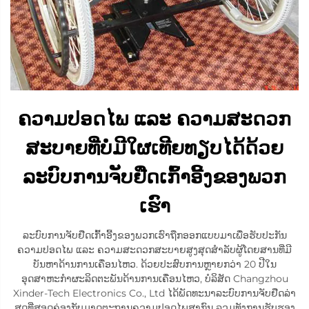
ຄວາມປອດໄພ ແລະ ຄວາມສະດວກ
ສະບາຍທີ່ບໍ່ມີໃຜເທີຍທຽບໄດ້ດ້ວຍ
ລະບົບການຈັບຢືດເກົ້າອີ້ງຂອງພວກ
ເຮົາ
ລະບົບການຈັບຢືດເກົ້າອີ້ງຂອງພວກເຮົາຖືກອອກແບບມາເພື່ອຮັບປະກັນ
ຄວາມປອດໄພ ແລະ ຄວາມສະດວກສະບາຍສູງສຸດສຳລັບຜູ້ໂດຍສານທີ່ມີ
ບັນຫາດ້ານການເຄື່ອນໄຫວ. ດ້ວຍປະສົບການຫຼາຍກວ່າ 20 ປີໃນ
ອຸດສາຫະກຳຜະລິດຕະພັນດ້ານການເຄື່ອນໄຫວ, ບໍລິສັດ Changzhou
Xinder-Tech Electronics Co., Ltd ໄດ້ພັດທະນາລະບົບການຈັບຢືດລ່າ
ສຸດທີ່ສອດຄ່ອງກັບມາດຕະຖານຄວາມປອດໄພສາກົນ ລວມທັງການຮັບຮອງ