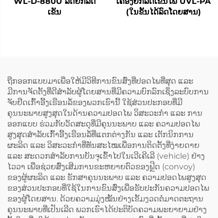
WL-D-880U ລົດຍົກລົດ
ເຄື່ອງຍົກລົດເຂັນໄຟ UVL-PA
ເຂັນ
(ໃນຂັ້ນໄດ້ລົດໂດຍສານ)
ຖືກອອກແບບມາເພື່ອໃຫ້ມີວິທີການຂົນສົ່ງທີ່ປອດໄພທີ່ສຸດ ແລະ
ມີການຈັດຕັ້ງທີ່ດີສຳລັບຜູ້ໂດຍສານທີ່ມີຄວາມບົກລົກເຊິ່ງລະບົບການ
ຈັບຢືດເກົ້າອີ້ງເຮືອນລໍ້ຂອງພວກເຮົານີ້ ໃຊ້ສ່ວນປະກອບທີ່ມີ
ຄຸນນະພາບສູງສຸດໃນດ້ານຄວາມປອດໄພ ວິສະວະກຳ ແລະ ການ
ອອກແບບ ຮ່ວມກັບວັດສະດຸທີ່ມີຄຸນນະພາບ ແລະ ຄວາມປອດໄພ
ສູງສຸດສຳລັບເກົ້າອີ້ງເຮືອນລໍ້ທີ່ແຕກຕ່າງກັນ ແລະ ເຕັກນິກການ
ຜະລິດ ແລະ ວິສະວະກຳທີ່ທັນສະໄໝເພື່ອການຕິດຕັ້ງທີ່ງ່າຍດາຍ
ແລະ ສະດວກສຳລັບການບັນຈຸເຂົ້າໄປໃນເວີເຄີເລີ (vehicle) ຢ່າງ
ໄວວາ ເພື່ອຊ່ວຍສົ່ງເສີມການຂະຫຍາຍຕົວຂອງຟຼີດ (convoy)
ຂອງຜູ້ຜະລິດ ແລະ ຮັກສາຄຸນນະພາບ ແລະ ຄວາມປອດໄພສູງສຸດ
ຂອງສ່ວນປະກອບທີ່ໃຊ້ໃນການຂົນສົ່ງເພື່ອຮັບປະກັນຄວາມປອດໄພ
ຂອງຜູ້ໂດຍສານ. ດ້ວຍຄວາມມຸ່ງໝັ້ນຢ່າງເຂັ້ມງວດຕໍ່ມາດຕະຖານ
ຄຸນນະພາບທີ່ເປັນເລີດ ພວກເຮົາໄດ້ປະຕິບັດຄວາມພະຍາຍາມຢ່າງ