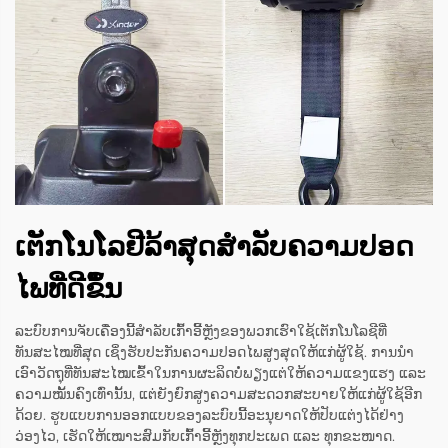
ເຕັກໂນໂລຢີລ້າສຸດສຳລັບຄວາມປອດ
ໄພທີ່ດີຂຶ້ນ
ລະບົບການຈັບເຄື່ອງນີ້ສຳລັບເກົ້າອີ້ຫຼັງຂອງພວກເຮົາໃຊ້ເຕັກໂນໂລຊີທີ່
ທັນສະໄໝທີ່ສຸດ ເຊິ່ງຮັບປະກັນຄວາມປອດໄພສູງສຸດໃຫ້ແກ່ຜູ້ໃຊ້. ການນຳ
ເອົາວັດຖຸທີ່ທັນສະໄໝເຂົ້າໃນການຜະລິດບໍ່ພຽງແຕ່ໃຫ້ຄວາມແຂງແຮງ ແລະ
ຄວາມໝັ້ນຄົງເທົ່ານັ້ນ, ແຕ່ຍັງຍົກສູງຄວາມສະດວກສະບາຍໃຫ້ແກ່ຜູ້ໃຊ້ອີກ
ດ້ວຍ. ຮູບແບບການອອກແບບຂອງລະບົບນີ້ອະນຸຍາດໃຫ້ປັບແຕ່ງໄດ້ຢ່າງ
ວ່ອງໄວ, ເຮັດໃຫ້ເໝາະສົມກັບເກົ້າອີ້ຫຼັງທຸກປະເພດ ແລະ ທຸກຂະໜາດ.