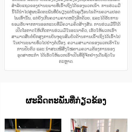
ສຳລັບແຖວຂອງຢານະພາບທີ່ເຂົ້າເຖິງໄດ້ຂອງພວກເຂົາ. ການຮ່ວມມື
ນີ້ໄດ້ນຳໄປສູ່ຜະລິດຕະພັນທີ່ບໍ່ພຽງແຕ່ບັນລຸເງື່ອນໄຂດ້ານຄວາມປອດ
ໄພເທົ່ານັ້ນ, ແຕ່ຍັງເກີນຄວາມຄາດຫວັງອີກດ້ວຍ, ແລະໄດ້ຮັບການ
ຍອມຮັບຈາກການອອກແບບທີ່ມີຄວາມຄິດສ້າງສັນ. ການຮ່ວມມືນີ້ໄດ້
ເປີດໂອກາດໃຫ້ເກີດການຮ່ວມມືໃນອະນາຄົດ, ເຮັດໃຫ້ພວກເຮົາ
ສາມາດສືບຕໍ່ຍົກສູງການບັນຈຸຄຸນສົມບັດດ້ານການເຂົ້າເຖິງໄດ້ເຂົ້າໄປ
ໃນຢານະພາບທົ່ວໄປຢ່າງຕໍ່ເນື່ອງ. ຄວາມສາມາດຂອງພວກເຮົາໃນ
ການປັບຕົວ ແລະ ນຳສະເໜີສິ່ງໃໝ່ຕາມຄວາມຕ້ອງການຂອງ
ອຸດສາຫະກຳ ໄດ້ເຮັດໃຫ້ພວກເຮົາເປັນທີ່ຮູ້ຈັກຢ່າງເດັ່ນຊັດໃນ
ຕະຫຼາດ.
ຜະລິດຕະພັນທີ່ກ່ຽວຂ້ອງ