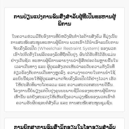
ການປ່ຽນແປງການຂົນສົ່ງສຳລັບຜູ້ທີ່ເປັນທະຫານຜູ້
ພິການ
ໃນຄວາມຮ່ວມມືກັບອົງການທີ່ບໍ່ຫວັງຜົນກຳໄລດ້ານສັງຄົມ ທີ່ມຸ່ງເນັ້ນ
ການສະໜັບສະໜູນທະຫານຜູ້ພິການ ພວກເຮົາໄດ້ນຳເອົາລະບົບການ
ຈັບເຄິ່ງລົດເປີດ (Wheelchair Restraint System) ຂອງພວກ
ເຮົາໄປຕິດຕັ້ງໃນຟລີດຂອງລົດທີ່ຖືກປັບປຸງ. ຜົນໄດ້ຮັບທີ່ໄດ້ຮັບແມ່ນ
ຢ່າງເດັ່ນຊັດ: ທະຫານຜູ້ພິການລາຍງານວ່າຮູ້ສຶກປອດໄພຫຼາຍຂື້ນໃນ
ເວລາເດີນທາງ ແລະ ຜູ້ດູແລສັງເກດເຫັນວ່າລະດັບຄວາມກັງວົນທີ່
ກ່ຽວຂ້ອງກັບການເດີນທາງຫຼຸດລົງ. ຄວາມງ່າຍດາຍໃນການນຳໃຊ້
ລະບົບນີ້ຊ່ວຍໃຫ້ຜູ້ດູແລສາມາດຈັບເຄິ່ງລົດເປີດໄດ້ຢ່າງໄວວາ ເຮັດ
ໃຫ້ປະສິດທິພາບໂດຍລວມ ແລະ ຄວາມສະດວກສະບາຍດີຂື້ນ.
ໂຄງການນີ້ບໍ່ພຽງແຕ່ປັບປຸງຄຸນນະພາບຊີວິດຂອງທະຫານຜູ້ພິການ
ເທົ່ານັ້ນ ແຕ່ຍັງສະແດງໃຫ້ເຫັນເຖິງຄວາມມຸ່ງໝັ້ນຂອງພວກເຮົາຕໍ່
ຄວາມຮັບຜິດຊອບຕໍ່ສັງຄົມ ແລະ ການສະໜັບສະໜູນຊຸມຊົນ.
ການຍົກສູງການຂົນສົ່ງນັກຮຽນໃນໂຮງຮຽນສຳລັບ