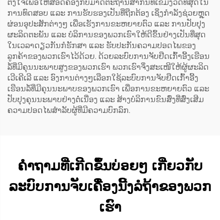
ຕັ້ງໃຈເພື່ອໃຫ້ສອດຄ່ອງກັບມາດຕະຖານສາກົນທີ່ເຂັ້ມງວດທີ່ສຸດໃນ
ການທົດສອບ ແລະ ການຮັບຮອງເປັນທີ່ຖືກຕ້ອງ ເຊິ່ງກຳລັງຊ່ວຍຫຼຸດ
ຜ່ອນອຸປະສັກຕ່າງໆ ເພື່ອເຮັງການຂະຫຍາຍຕົວ ແລະ ການປັບປຸງ
ຜະລິດຕະພັນ ແລະ ບໍລິການຂອງພວກເຮົາໃຫ້ດີຂຶ້ນຢ່າງເປັນທີ່ສຸດ
ໃນເວລາດຽວກັນກໍຮັກສາ ແລະ ຮັບປະກັນຄວາມປອດໄພຂອງ
ລູກຄ້າຂອງພວກເຮົາໄວ້ດ້ວຍ. ດ້ວຍລະບົບການຈັບຢືດເກົ້າອີ້ງເຮືອນ
ລໍ້ທີ່ມີຄຸນນະພາບສູງຂອງພວກເຮົາ ພວກເຮົາຈຶ່ງສະເໜີໃຫ້ຜູ້ຜະລິດ
ເວີເຄີເລີ ແລະ ອົງການຕ່າງໆເລືອກໃຊ້ລະບົບການຈັບຢືດເກົ້າອີ້ງ
ເຮືອນລໍ້ທີ່ມີຄຸນນະພາບຂອງພວກເຮົາ ເພື່ອການຂະຫຍາຍຕົວ ແລະ
ປັບປຸງຄຸນນະພາບຢ່າງຕໍ່ເນື່ອງ ແລະ ສ້າງບໍລິການຂົນສົ່ງທີ່ສົ່ງເສີມ
ຄວາມປອດໄພສຳລັບຜູ້ທີ່ມີຄວາມບົກລົກ.
ຄຳຖາມທີ່ເກີດຂຶ້ນບ່ອຍໆ ເກີ່ຍວກັບ
ລະບົບການຈັບເຄື່ອງນີ້ງລໍຖ້າຂອງພວກ
ເຮົາ