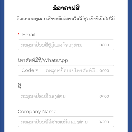
ຂໍລາຄາຟຣີ
ຕົວแทนຂອງພວກເຮົາຈະຕິດຕໍ່ທ່ານໃນໄວ້ສຸດເທົ່າທີ່ເປັນໄປໄດ້.
Email
0/100
ໂทรศัพท์ມືຖື/WhatsApp
Code
0/100
ຊື່
0/100
Company Name
0/200