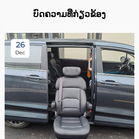
ບົດຄວາມທີ່ກ່ຽວຂ້ອງ
26
Dec