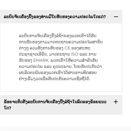
ລະບົບຈັບເຄື່ອງນີ້ງຂອງທ່ານມີໃບຮັບຮອງຄວາມປອດໄພໃດແດ່?
ລະບົບການຈັບເຄື່ອງນີ້ງລໍຖ້າຂອງພວກເຮົາໄດ້ຮັບ
ການຮັບຮອງຕາມມາດຕະຖານຄວາມປອດໄພສາກົນ
ຕ່າງໆ ລວມທັງການຮັບຮອງ CE ຂອງສະຫະ
ປະຊາຊາດເອີຣົບ, ມາດຕະຖານ ISO ແລະ ການ
ຮັບຮອງ EMARK. ພວກເຮົາໃຫ້ຄວາມສຳຄັນກັບ
ຄວາມປອດໄພ ແລະ ຄຸນນະພາບ, ໂດຍຮັບປະກັນວ່າ
ຜະລິດຕະພັນຂອງພວກເຮົາໄດ້ຜ່ານການທົດສອບ
ຢ່າງເຂັ້ມງວດເພື່ອຮັບປະກັນຄວາມເຊື່ອຖືໄດ້.
ຂ້ອຍຈະຕິດຕັ້ງລະບົບການຈັບເຄື່ອງນີ້ງລໍຖ້າໃນລົດຂອງຂ້ອຍແນວ
ໃດ?