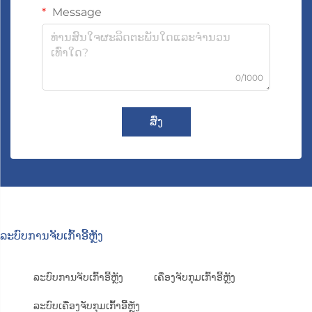
Message
0/1000
ສົ່ງ
ລະບົບການຈັບເກົ້າອີ້ຫຼັງ
ລະບົບການຈັບເກົ້າອີ້ຫຼັງ
ເຄື່ອງຈັບກຸມເກົ້າອີ້ຫຼັງ
ລະບົບເຄື່ອງຈັບກຸມເກົ້າອີ້ຫຼັງ