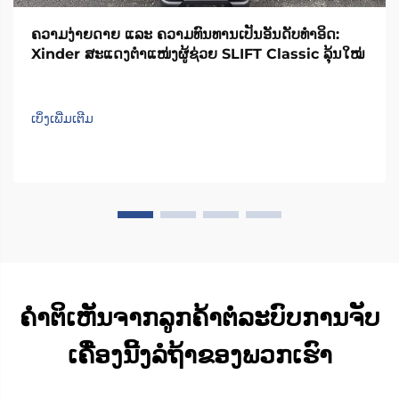
ຄວາມງ່າຍດາຍ ແລະ ຄວາມທົນທານເປັນອັນດັບທຳອິດ:
Xinder ສະແດງຕຳແໜ່ງຜູ້ຊ່ວຍ SLIFT Classic ລຸ້ນໃໝ່
ເບິ່ງເພີ່ມເຕີມ
ຄຳຕິເຫັນຈາກລູກຄ້າຕໍ່ລະບົບການຈັບ
ເຄື່ອງນີ້ງລໍຖ້າຂອງພວກເຮົາ