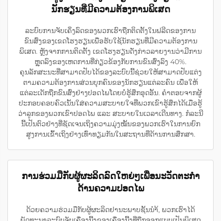
ນັກຮຽນທີ່ມີຄວາມຕ້ອງການພິເສດ
ລະບົບການຈັບເຄິ່ງລົດຂອງພວກເຮົາຖືກຕິດຕັ້ງໃນຟລີດຂອງການ
ຂົນສົ່ງຂອງເຂດໂຮງຮຽນເພື່ອຮັບໃຊ້ນັກຮຽນທີ່ມີຄວາມຕ້ອງການ
ພິເສດ. ຫຼັງຈາກການຕິດຕັ້ງ ເຂດໂຮງຮຽນດັ່ງກ່າວລາຍງານວ່າມີການ
ຫຼຸດລົງຂອງເຫດການທີ່ກ່ຽວຂ້ອງກັບການຂົນສົ່ງລົງ 40%.
ຄຸນລັກສະນະທີ່ສາມາດປັບໄດ້ຂອງລະບົບນີ້ຊ່ວຍໃຫ້ສາມາດປັບແຕ່ງ
ຕາມຄວາມຕ້ອງການສ່ວນບຸກຄົນຂອງນັກຮຽນແຕ່ລະຄົນ ເພື່ອໃຫ້
ແຕ່ລະເດັກຖືກຂົນສົ່ງຢ່າງປອດໄພໂດຍບໍ່ຮູ້ສຶກອຸດອັ້ນ. ຄຳຕອບຈາກຜູ້
ປະກອບຄອບຄົວເນັ້ນໃສ່ຄວາມສະບາຍໃຈທີ່ພວກເຂົາຮູ້ສຶກໄດ້ເມື່ອຮູ້
ວ່າລູກຂອງພວກເຂົາປອດໄພ ແລະ ສະບາຍໃນເວລາເດີນທາງ. ກໍລະນີ
ນີ້ເປັນຕົວຢ່າງທີ່ຊັດເຈນເຖິງຄວາມມຸ່ງໝັ້ນຂອງພວກເຮົາໃນການຍົກ
ສູງການເຂົ້າເຖິງຢ່າງເທົ່າທຽມກັນໃນສະຖານທີ່ດ້ານການສຶກສາ.
ການຮ່ວມມືກັບຜູ້ຜະລິດລົດໃຫຍ່ໆເພື່ອນະວັດຕະກຳ
ດ້ານຄວາມປອດໄພ
ດ້ວຍຄວາມຮ່ວມມືກັບຜູ້ຜະລິດຢານະພາບຊັ້ນນຳ້, ພວກເຮົາໄດ້
ພັດທະນາລະບົບຈັບເຄື່ອງນີ້ງຂອງເຄື່ອງນີ້ງທີ່ຖືກອອກແບບເປັນພິເສດ