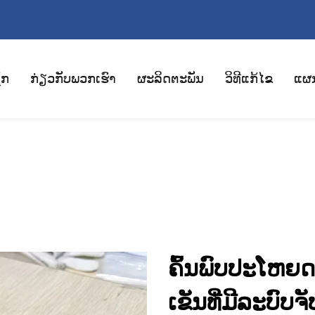
ັກ
ກ່ຽວກັບພວກເຮົາ
ຜະລິດຕະພັນ
ວິທີແກ້ໄຂ
ແຜ
ຄົ້ນພົບປະໂຫຍດທ
ເຂັນທີ່ມີລະບົບຈັບ