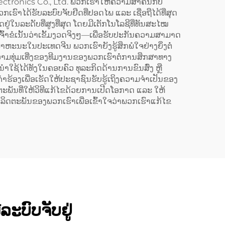
Electronics Co., Ltd. ພວກເຮົາໃຫ້ຄວາມສຳຄັນກັບ
ວກເຮົາໄດ້ຮັບລະບົບຈັບຢືດທີ່ປອດໄພ ແລະ ເຊື່ອຖືໄດ້ທີ່ສຸດ
ນລະດັບທີ່ສູງທີ່ສຸດ ໂດຍມີເຕັກໂນໂລຊີທີ່ທັນສະໄໝ
ເຈົ້າຂໍເນັ້ນວ່າເຂັ້ມງວດຈິງໆ—ເພື່ອຮັບປະກັນຄວາມສາມາດ
າຫະນະໃນປະເທດຈີນ ພວກເຮົາຍັງຮູ້ສຶກພໍໃຈຢ່າງຍິ່ງຕໍ່
ຄວາມທຸ່ມເທີ່ງຂອງທີມງານຂອງພວກເຮົາຕໍ່ການສຶກສາທາງ
ຳໃຊ້ໄດ້ທັງໃນຄອບຄົວ ທຸລະກິດດ້ານການຂົນສົ່ງ ຫຼື
ຮ້ອງເພື່ອເຮັດໃຫ້ປະຊາຊົນຮັບຮູ້ເຖິງຄວາມຈຳເປັນຂອງ
ດຕະພັນທີ່ໃຫ້ວິທີແກ້ໄຂດ້ວຍການເປີດໂອກາດ ແລະ ໃຫ້
ລິດຕະພັນຂອງພວກເຮົາເພື່ອເຂົ້າໃຈວ່າພວກເຮົາແກ້ໄຂ
ລະບົບຈັບຢູ່