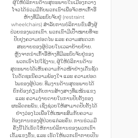
ຜູ້ໃຫ້ບໍລິການດ້ານສຸຂະພາບໃນເມືອງກວາງ
ໂຈວໄດ້ຮ່ວມມືກັບພວກເຮົາເພື່ອຈັດຫາເກົ້າອີ້
ຫ້າງທີ່ມີລະບົບຈັບຢູ່ (restraint
wheelchairs) ສຳລັບການບໍລິການຂົນສົ່ງຜູ້
ປ່ວຍຂອງພວກເຂົາ. ພວກເຂົາມີເປົ້າໝາຍທີ່ຈະ
ປັບປຸງຄວາມປອດໄພ ແລະ ຄວາມສະດວກ
ສະບາຍຂອງຜູ້ປ່ວຍໃນເວລາຍ້າຍຍ້າຍ.
ຫຼັງຈາກນຳເກົ້າອີ້ຫ້າງທີ່ມີລະບົບຈັບຢູ່ຂອງ
ພວກເຮົາໄປໃຊ້ງານ, ຜູ້ໃຫ້ບໍລິການດ້ານ
ສຸຂະພາບໄດ້ເຫັນຄວາມກ້າວໜ້າຢ່າງເດັ່ນຊັດ
ໃນດັດຊະນີຄວາມພ້ອງໃຈ ແລະ ຄວາມປອດ
ໄພຂອງຜູ້ປ່ວຍ. ທີມງານດ້ານສຸຂະພາບໄດ້
ຍົກຍ້ອງກ່ຽວກັບການສ້າງສາງທີ່ແໜ້ນແຂງ
ແລະ ຄວາມງ່າຍດາຍໃນການປັບຕັ້ງຂອງ
ຜະລິດຕະພັນ, ເຊິ່ງຊ່ວຍໃຫ້ສາມາດປັບຕັ້ງໄດ້
ຢ່າງວ່ອງໄວເພື່ອໃຫ້ເໝາະສົມກັບຄວາມ
ຕ້ອງການຂອງຜູ້ປ່ວຍແຕ່ລະຄົນ. ການຮ່ວມມື
ຄັ້ງນີ້ໄດ້ເຮັດໃຫ້ການບໍລິການຂອງພວກເຂົາ
ເຂັ້ມແຂງຂຶ້ນ, ແລະ ເຮັດໃຫ້ພວກເຂົາກາຍເປັນ