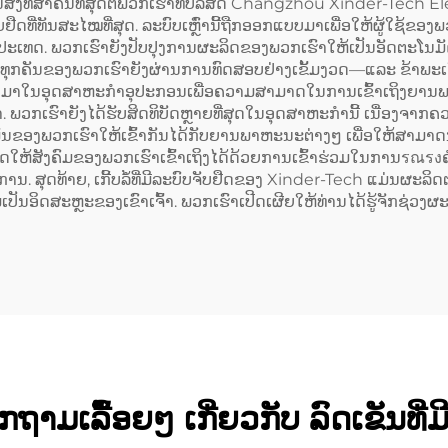
ສິ່ງທີ່ສຳຄັນທີ່ສຸດຕໍ່ພວກເຮົາທີ່ບໍລິສັດ Changzhou Xinder-Tech 
ບຢືດທີ່ທັນສະໄໝທີ່ສຸດ. ລະບົບເຫຼົ່ານີ້ຖືກອອກແບບມາເພື່ອໃຫ້ຜູ້ໃຊ້ຂອງພ
ດ. ພວກເຮົາຍັງປັບປຸງການຜະລິດຂອງພວກເຮົາໃຫ້ເປັນອັດຕະໂນມັດຢູ່ໃ
ເກີ້ບລໍ້ທຸກຄັນຂອງພວກເຮົາຍັງຜ່ານການທົດສອບຢ່າງເຂັ້ມງວດ—ແລະ ຂ້າພະ
ທີ່ເຂົ້າມາໃນອຸດສາຫະກຳອຸປະກອນເພື່ອຄວາມສາມາດໃນການເຂົ້າເຖິງຍານພ
. ພວກເຮົາຍັງໄດ້ຮັບສິດທິບັດຫຼາຍທີ່ສຸດໃນອຸດສາຫະກຳນີ້ ເນື່ອງຈາກ
ພັນຂອງພວກເຮົາໃຫ້ເຂົ້າກັນໄດ້ກັບຍານພາຫະນະຕ່າງໆ ເພື່ອໃຫ້ສາມາດນ
ຫ້ສັງຄົມຂອງພວກເຮົາເຂົ້າເຖິງໄດ້ດ້ວຍການເຂົ້າຮ່ວມໃນການรณรงຄໍາ
ານ. ສຸດທ້າຍ, ເກີ້ບລໍ້ທີ່ມີລະບົບຈັບຢືດຂອງ Xinder-Tech ແມ່ນຜະລິ
ອິດສະຫຼະຂອງເຂົາເຈົ້າ. ພວກເຮົາເປີດເຜີຍໃຫ້ທ່ານໄດ້ຮູ້ຈັກຊ່ວງຜະ
ກຖາມເລື້ອຍໆ ເກີ່ຍວກັບ ລົດເຂັນທີ່ມີ