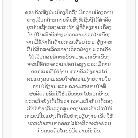
ຄອບຄົວໜຶ່ງໃນເມືອງປັກກິ່ງ ມີຄວາມຕ້ອງການ
ທາງເລືອກດ້ານການຂົນສົ່ງທີ່ເຊື່ອຖືໄດ້ສຳລັບ
ບຸກຄົນເຖົ້າຂອງພວກເຂົາ ຜູ້ທີ່ຕ້ອງການເຄື່ອງ
ຈັບຢູ່ໃນເກົ້າອີ້ຫ້າງເພື່ອຄວາມປອດໄພເນື່ອງ
ຈາກມີຂໍ້ຈຳກັດດ້ານການເຄື່ອນໄຫວ. ຫຼັງຈາກ
ທີ່ໄດ້ສຶກສາເລືອກທາງເລືອກຕ່າງໆ ພວກເຂົາ
ໄດ້ເລືອກຜະລິດຕະພັນຂອງພວກເຮົາເນື່ອງ
ຈາກມີອັດຕາຄວາມປອດໄພສູງ ແລະ ມີການ
ອອກແບບທີ່ໃຊ້ງ່າຍ. ຄອບຄົວດັ່ງກ່າວໄດ້
ສະແດງຄວາມຂອບໃຈຕໍ່ຄວາມງ່າຍດາຍໃນ
ການໃຊ້ງານ ແລະ ຄວາມສະບາຍໃຈທີ່
ຜະລິດຕະພັນນີ້ໃຫ້ເມື່ອອອກໄປນອກບ້ານ.
ພວກເຂົາຍັງໄດ້ເນັ້ນວ່າ ຄວາມເຂົ້າກັນໄດ້ຂອງ
ເກົ້າອີ້ຫ້າງກັບລລູກສູນຂອງພວກເຂົາເຮັດໃຫ້
ການເปลີ່ນແປງເກີດຂື້ນຢ່າງລຽບງ່າຍ ເຮັດໃຫ້
ພວກເຂົາສາມາດອອກໄປທຳກິດຈະກຳຮ່ວມ
ກັບຄອບຄົວໂດຍບໍ່ມີຄວາມກັງວົນ.