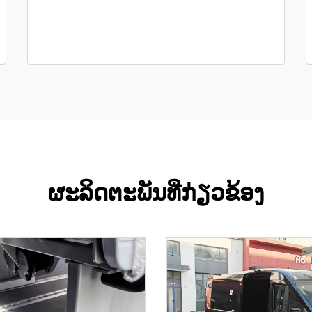
ຜະລິດຕະພັນທີ່ກ່ຽວຂ້ອງ