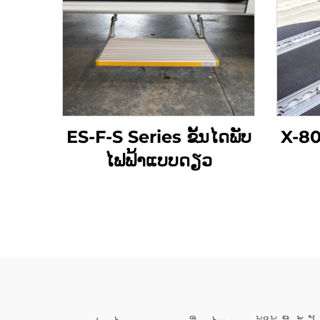
ES-F-S Series ຂັ້ນໄດພັບ
X-804
ໄຟຟ້າແບບດຽວ