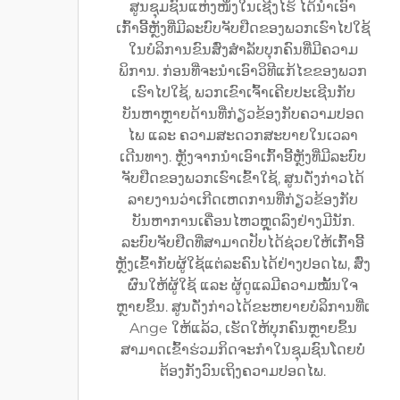
ສູນຊຸມຊົນແຫ່ງໜຶ່ງໃນເຊີງໄຮ້ ໄດ້ນຳເອົາ
ເກົ້າອີ້ຫຼັງທີ່ມີລະບົບຈັບຢືດຂອງພວກເຮົາໄປໃຊ້
ໃນບໍລິການຂົນສົ່ງສຳລັບບຸກຄົນທີ່ມີຄວາມ
ພິການ. ກ່ອນທີ່ຈະນຳເອົາວິທີແກ້ໄຂຂອງພວກ
ເຮົາໄປໃຊ້, ພວກເຂົາເຈົ້າເຄີຍປະເຊີນກັບ
ບັນຫາຫຼາຍດ້ານທີ່ກ່ຽວຂ້ອງກັບຄວາມປອດ
ໄພ ແລະ ຄວາມສະດວກສະບາຍໃນເວລາ
ເດີນທາງ. ຫຼັງຈາກນຳເອົາເກົ້າອີ້ຫຼັງທີ່ມີລະບົບ
ຈັບຢືດຂອງພວກເຮົາເຂົ້າໃຊ້, ສູນດັ່ງກ່າວໄດ້
ລາຍງານວ່າເກີດເຫດການທີ່ກ່ຽວຂ້ອງກັບ
ບັນຫາການເຄື່ອນໄຫວຫຼຸດລົງຢ່າງມີນັກ.
ລະບົບຈັບຢືດທີ່ສາມາດປັບໄດ້ຊ່ວຍໃຫ້ເກົ້າອີ້
ຫຼັງເຂົ້າກັບຜູ້ໃຊ້ແຕ່ລະຄົນໄດ້ຢ່າງປອດໄພ, ສົ່ງ
ຜົນໃຫ້ຜູ້ໃຊ້ ແລະ ຜູ້ດູແລມີຄວາມໝັ້ນໃຈ
ຫຼາຍຂຶ້ນ. ສູນດັ່ງກ່າວໄດ້ຂະຫຍາຍບໍລິການທີ່ເ
Ange ໃຫ້ແລ້ວ, ເຮັດໃຫ້ບຸກຄົນຫຼາຍຂຶ້ນ
ສາມາດເຂົ້າຮ່ວມກິດຈະກຳໃນຊຸມຊົນໂດຍບໍ່
ຕ້ອງກັງວົນເຖິງຄວາມປອດໄພ.