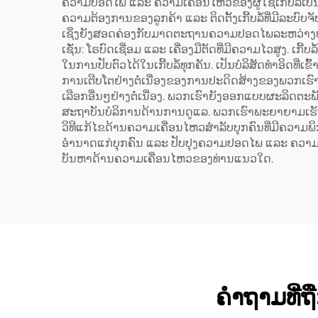
ຄວາມປອດໄພ ແລະ ຄວາມເຄື່ອນໄຫວຂອງຜູ້ໃຊ້ເກີ້ບລໍ້ເປັນ
ຄວາມຕ້ອງການຂອງລູກຄ້າ ແລະ ຕິດຕັ້ງເກີ້ບລໍ້ທີ່ມີລະບົບຈັ
ເຊິ່ງຍັງສອດຄ່ອງກັບມາດຕະຖານຄວາມປອດໄພລະຫວ່າງປະເທ
ເຊັ່ນ: ໂຣບົດເຊື່ອມ ແລະ ເຄື່ອງມືຕັດທີ່ມີຄວາມໄວສູງ. 
ໃນການປັບຕົວໄດ້ໃນເກີ້ບລໍ້ທຸກຄັນ. ເປັນບໍລິສັດທຳອິດ
ການເຕີບໂຕຢ່າງຕໍ່ເນື່ອງຂອງການປະດິດສ້າງຂອງພວກເຮົາ
ເລືອກອື່ນໆຢ່າງຕໍ່ເນື່ອງ. ພວກເຮົາຍັງອອກແບບຜະລິດຕະ
ສະຖາບັນບໍລິການດ້ານການດູແລ. ພວກເຮົາພະຍາຍາມເຮັດໃ
ວິທີແກ້ໄຂດ້ານຄວາມເຄື່ອນໄຫວສຳລັບບຸກຄົນທີ່ມີຄວາມພິກ
ອຳນາດແກ່ບຸກຄົນ ແລະ ປັບປຸງຄວາມປອດໄພ ແລະ ຄວາມເປັນ
ບັນຫາດ້ານຄວາມເຄື່ອນໄຫວຂອງທ່ານແນວໃດ.
ຄຳຖາມທີ່ຖື