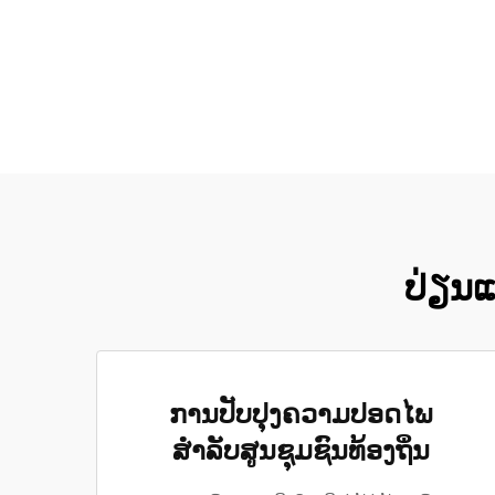
ປ່ຽນແປ
ການປັບປຸງຄວາມປອດໄພ
ສຳລັບສູນຊຸມຊົນທ້ອງຖິ່ນ