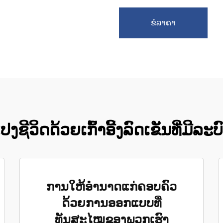
ຂໍລາຄາ
ງຊີວິດດ້ວຍເກົ້າອີ້ງລົດເຂັນທີ່ມີລະບົ
ການໃຫ້ອຳນາດແກ່ຄອບຄົວ
ດ້ວຍການອອກແບບທີ່
ທັນສະໄໝຂອງພວກເຮົາ