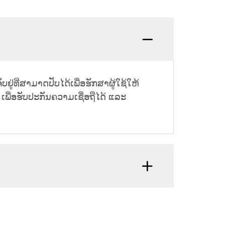
່ທີ່ສາມາດປັບໄດ້ເພື່ອຮັກສາຜູ້ໃຊ້ໃຫ້
ພື່ອຮັບປະກັນຄວາມເຊື່ອຖືໄດ້ ແລະ