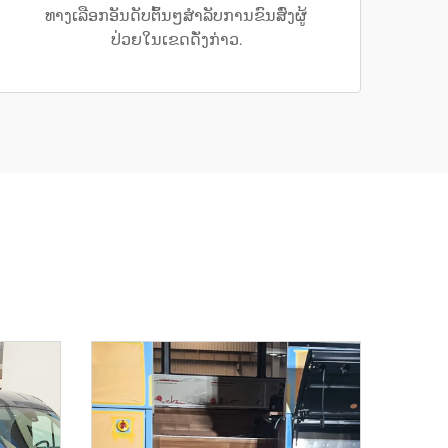
ທາງເລືອກອັນດັບຕົ້ນໆສຳລັບການຂົນສົ່ງຜູ້
ປ່ວຍໃນເຂດດັ່ງກ່າວ.