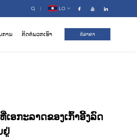
LO
ນການ
ຕິດຕໍ່ພວກເຮົາ
ຂໍລາຄາ
ີ່ເອກະລາດຂອງເກົ້າອີ້ງລົດ
ຢູ່