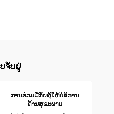
ບຈັບຢູ່
ການຮ່ວມມືກັບຜູ້ໃຫ້ບໍລິການ
ດ້ານສຸຂະພາບ