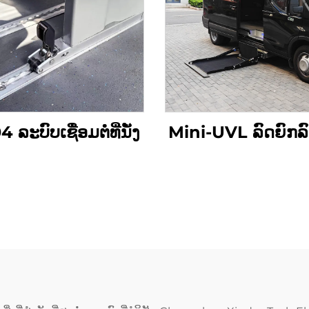
 ລະບົບເຊື່ອມຕໍ່ທີ່ນັ່ງ
Mini-UVL ລົດຍົກລົ