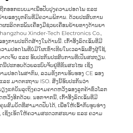
ຈັບຢູ່ຖືກອອກແບບມາເພື່ອປັບປຸງຄວາມປອດໄພ ແລະ
າຍຂອງບຸກຄົນທີ່ມີຄວາມພິການ. ດ້ວຍປະສົບການ
ຜະລິດຕະພັນເຄື່ອງມືຊ່ວຍເຄື່ອນຍ້າຍທາງດ້ານຍາ
ັດ Changzhou Xinder-Tech Electronics Co.,
ງການປະດິດສ້າງໃນດ້ານນີ້. ເກົ້າອີ້ງລົດເຂັນທີ່ມີ
າມປອດໄພທີ່ບໍ່ມີໃຜເທົ່າເທີຍໃນເວລາຂົນສົ່ງຜູ້ໃຊ້,
ດເຈັບ ແລະ ຮັບປະກັນປະສົບການທີ່ເປັນສະຖຽນ.
ີ້ປະກອບດ້ວຍລະບົບຈັບຢູ່ທີ່ທັນສະໄໝ ເຊິ່ງ
ຄວາມປອດໄພສາກົນ, ລວມທັງການຮັບຮອງ CE ຂອງ
ລະ ມາດຕະຖານ ISO. ສິ່ງນີ້ຮັບປະກັນວ່າ
ພຽງແຕ່ບັນລຸເຖິງຄວາມຄາດຫວັງຂອງລູກຄ້າທົ່ວໂລກ
ຫວັງອີກດ້ວຍ. ນອກຈາກນີ້, ເກົ້າອີ້ງລົດເຂັນທີ່ມີ
ຸນສົມບັດທີ່ສາມາດປັບໄດ້, ເພື່ອໃຫ້ເຂົ້າກັບຮູບຮ່າງ
ຕົວ, ເຊິ່ງເຮັດໃຫ້ຄວາມສະດວກສະບາຍ ແລະ ຄວາມ