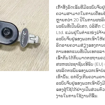
ເກົ້າອີ້ງລົດເຂັນທີ່ມີລະບົບ
ຄວາມສາມາດໃນການເຄື່ອນຍ້
ຫຼາຍກວ່າ 20 ປີໃນການຜະລິດ
ນະຍົນທີ່ເປັນພິເສດ, ບໍລິສ
Ltd. ແມ່ນຢູ່ໃນຕຳແໜ່ງນຳ້້າຂອ
ລະບົບຈັບຢູ່ຂອງພວກເຮົາໃຫ້ຄວ
ລົດລາຍຄວາມສ່ຽງຂອງການບາ
ການອອກແບບທີ່ເປັນເອກະລາດນ
ເຂົ້າກັນໄດ້ກັບມາດຕະຖານ
ສະຫະປະຊາຊົນເອີຣົບ (EU) ແ
ຜະລິດຕະພັນຂອງພວກເຮົາບໍ່
ເທົ່ານັ້ນ, ແຕ່ຍັງເກີນຄວາມຄາດ
ລະບົບຈັບຢູ່ຂອງພວກເຮົາຍັງມີຄ
ຂອງຜູ້ໃຊ້ໄດ້ຢ່າງເປັນສ່ວນ
ງ່າຍໃນການໃຊ້ງານດີຂຶ້ນ.