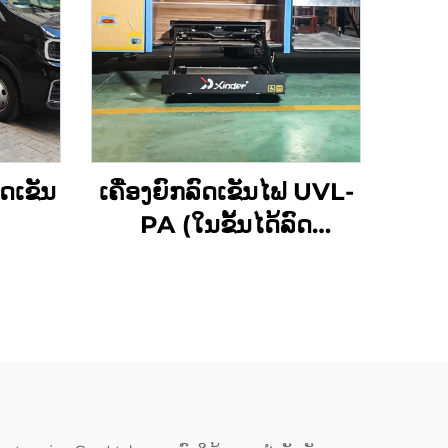
ດເຂັນ
ເຄື່ອງຍົກລົດເຂັນໄຟ UVL-
PA (ໃນຂັ້ນໄດ້ລົດ
ໂດຍສານ)