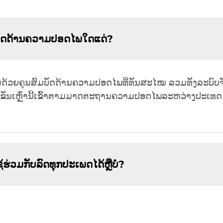
ສົມບັດດ້ານຄວາມປອດໄພໃດແດ່?
ອມດ້ວຍຄຸນສົມບັດດ້ານຄວາມປອດໄພທີ່ທັນສະໄໝ ລວມທັງລະບົບຈັບຢູ
ດເຂັນເຫຼົ່ານີ້ເຂົ້າຕາມມາດຕະຖານຄວາມປອດໄພລະຫວ່າງປະເທດ ເ
້ຮ່ວມກັບລົດທຸກປະເພດໄດ້ຫຼືບໍ່?