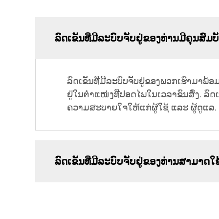
ລົດເຂັນທີ່ມີລະບົບຈັບຢູ່ຂອງທ່ານມີຄຸນ
ລົດເຂັນທີ່ມີລະບົບຈັບຢູ່ຂອງພວກເຮົາມາພ້
ຢູ່ໃນຕຳແໜ່ງທີ່ປອດໄພໃນເວລາຂົນສົ່ງ. ລົ
ຄວາມສະບາຍໃຈໃຫ້ແກ່ຜູ້ໃຊ້ ແລະ ຜູ້ດູແລ.
ລົດເຂັນທີ່ມີລະບົບຈັບຢູ່ຂອງທ່ານສາມາດໃຊ