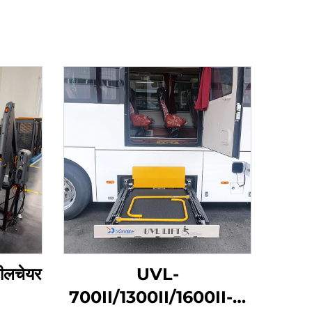
हीलचेयर
UVL-
700II/1300II/1600II-H