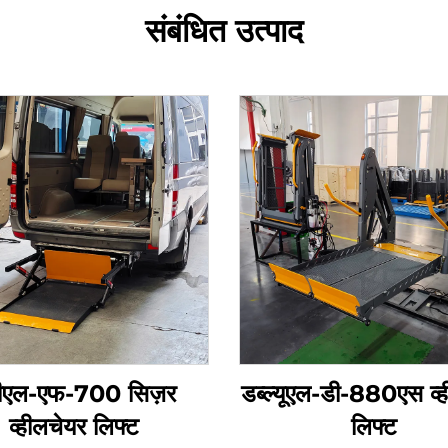
संबंधित उत्पाद
वीएल-एफ-700 सिज़र
डब्ल्यूएल-डी-880एस व्
व्हीलचेयर लिफ्ट
लिफ्ट