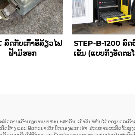
ົດກັບເກົ້າອີ້ລ້ຽວໄຟ
STEP-B-1200 ລົດຍ
ຟ້າມີຮອກ
ເຂັນ (ແບບກິ່ງອັດຕະ
ຸລະກິດການເຂົ້າເຖິງຍານພາຫະນະສາກົນ. ເກົ້າອີ້ນທີ່ຫັນໄດ້ຂອງພວກ
ດສ້າງ ແລະ ພັດທະນາເຕັກນິກຂອງພວກເຮົາ. ສ່ວນການຜະລິດຂັ້ນສູງຂອ
າງເຂັ້ມງວດເພື່ອໃຫ້ບັນລຸແລະເກີນກວ່າມາດຕະຖານຄວາມປອດໄພສາກົນ