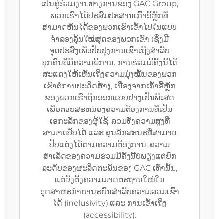
ເປັນຄູ່ຮ່ວມງານທາງການຂອງ GAC Group,
ພວກເຮົາໄດ້ປະສົມປະສານເກົ້າອີ້ຫຼັກທີ່
ສາມາດຫັນໄດ້ຂອງພວກເຮົາເຂົ້າໄປໃນແບບ
ຈຳລອງລຸ້ນໃໝ່ສຸດຂອງພວກເຂົາ ເຊິ່ງມີ
ຈຸດປະສົງເພື່ອປັບປຸງການເຂົ້າເຖິງສຳລັບ
ບຸກຄົນທີ່ມີຄວາມພິການ. ການຮ່ວມມືຄັ້ງນີ້ໄດ້
ສະແດງໃຫ້ເຫັນເຖິງຄວາມມຸ່ງໝັ້ນຂອງພວກ
ເຮົາຕໍ່ການປະດິດສ້າງ, ເນື່ອງຈາກເກົ້າອີ້ຫຼັກ
ຂອງພວກເຮົາຖືກອອກແບບຢ່າງເປັນພິເສດ
ເພື່ອຕອບສະຫນອງຄວາມຕ້ອງການທີ່ເປັນ
ເອກະລັກຂອງຜູ້ໃຊ້, ລວມທັງຄວາມສູງທີ່
ສາມາດປັບໄດ້ ແລະ ຄຸນລັກສະນະທີ່ສາມາດ
ປັບແຕ່ງໄດ້ຕາມຄວາມຕ້ອງການ. ຄວາມ
ສຳເລັດຂອງຄວາມຮ່ວມມືຄັ້ງນີ້ບໍ່ພຽງແຕ່ຍົກ
ລະດັບຂອງຜະລິດຕະພັນຂອງ GAC ເທົ່ານັ້ນ,
ແຕ່ຍັງຕັ້ງຄວາມມາດຕະຖານໃໝ່ໃນ
ອຸດສາຫະກຳຍານະຍົນສຳລັບຄວາມລວມເຂົ້າ
ໄດ້ (inclusivity) ແລະ ການເຂົ້າເຖິງ
(accessibility).