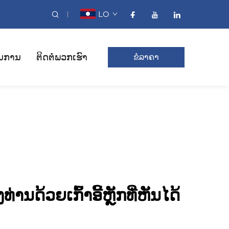
LO
ນການ
ຕິດຕໍ່ພວກເຮົາ
ຂໍລາຄາ
ານດ້ວຍເກົ້າອີ້ຫຼັກທີ່ຫັນໄດ້