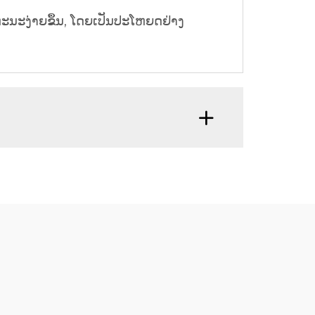
ພາຫະນະງ່າຍຂຶ້ນ, ໂດຍເປັນປະໂຫຍດຢ່າງ