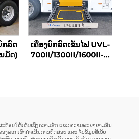
ົກລົດ
ເຄື່ອງຍົກລົດເຂັນໄຟ UVL-
ໂນມັດ)
700II/1300II/1600II-H
(ໃນທີ່ເກັບສຳພາດ)
ເຮົາສະທ້ອນໃຫ້ເຫັນເຖິງຄວາມຮັກ ແລະ ຄວາມພະຍາຍາມອັນ
ງພວກເຮົາດຳເນີນການທົດສອບ ແລະ ຈັບຂໍ້ມູນທີ່ເວັບ
ທັງໝົດ, ການທົດສອບການດຶງເຂັ້ມຂອງເຂັມຂັດ ແລະ ການ