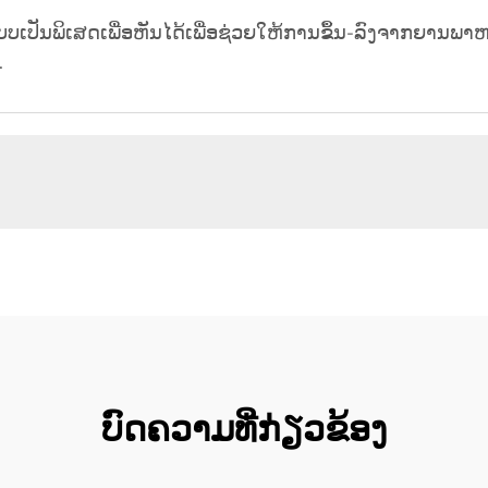
ືກອອກແບບເປັນພິເສດເພື່ອຫັນໄດ້ເພື່ອຊ່ວຍໃຫ້ການຂຶ້ນ-ລົງຈາກຍານ
.
ບົດຄວາມທີ່ກ່ຽວຂ້ອງ