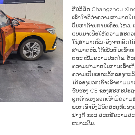
ທີ່ບໍລິສັດ Changzhou Xin
ເຂົ້າໃຈດີວ່າຄວາມສາມາດໃນການ
ບັນຫາດ້ານການເຄື່ອນໄຫວ. ເກ
ແບບມາເພື່ອໃຫ້ຄວາມສະດວກສະ
ໃຊ້ສາມາດຂຶ້ນ-ລົງຈາກລົດໄດ້ຢ່າ
ສາມາດຫັນໄດ້ເພື່ອຫັນເຂົ້າຫ
ແລະ ເພີ່ມຄວາມປອດໄພ. ດ້
ຄວາມສາມາດໃນການເຂົ້າເຖິງ
ຄວາມເປັນເອກະລັກຂອງຜະລິດຕະພ
ໄດ້ຂອງພວກເຮົາເຂົ້າຕາມ
ຮັບຮອງ CE ຂອງສະຫະປະຊາຊົ
ລູກຄ້າຂອງພວກເຮົາມີຄວາມສະບ
ພວກເຮົາຍັງມີວັດສະດຸທີ່ແ
ຢ່າງດີ ແລະ ສະເໜີຄວາມສ
ເໝາະສົມ.