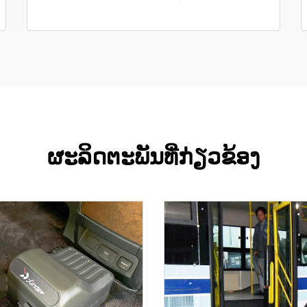
ຜະລິດຕະພັນທີ່ກ່ຽວຂ້ອງ