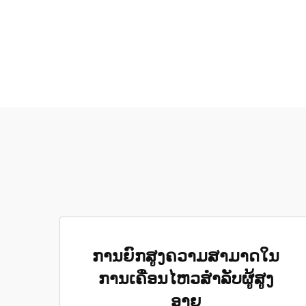
ການຍົກສູງຄວາມສາມາດໃນ
ການເຄື່ອນໄຫວສຳລັບຜູ້ສູງ
ອາຍຸ