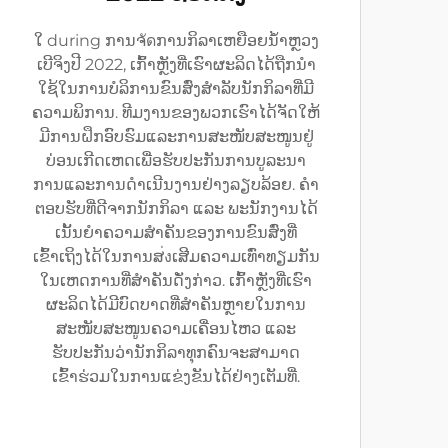
ໃ during ການຈัดການກິລາເຫຍືອຍນ້ຳຫຼວງ
ເບີຈິງປີ 2022, ເກົ້າຫຼັງທີ່ເຮົາຜະລິດໄດ້ຖືກນຳ
ໃຊ້ໃນການບໍລິການຂົນສົ່ງສຳລັບນັກກິລາທີ່ມີ
ຄວາມພິການ. ທີມງານຂອງພວກເຮົາໄດ້ຈັດໃຫ້
ມີການຝຶກອົບຮົມແລະການສະໜັບສະໜູນຢູ່
ບ່ອນເກີດເຫດເພື່ອຮັບປະກັນການບູລະນາ
ການແລະການດຳເນີນງານຢ່າງລຽບລ້ອຍ. ຄຳ
ຕອບຮັບທີ່ດີຈາກນັກກິລາ ແລະ ພະນັກງານໄດ້
ເນັ້ນຍຳຄວາມສຳຄັນຂອງການຂົນສົ່ງທີ່
ເຂົ້າເຖິງໄດ້ໃນການສ่งເສີມຄວາມເທົ່າທຽມກັນ
ໃນເຫດການທີ່ສຳຄັນດັ່ງກ່າວ. ເກົ້າຫຼັງທີ່ເຮົາ
ຜະລິດໄດ້ມີບົດບາດທີ່ສຳຄັນຫຼາຍໃນການ
ສະໜັບສະໜູນຄວາມເຄື່ອນໄຫວ ແລະ
ຮັບປະກັນວ່ານັກກິລາທຸກຄົນຈະສາມາດ
ເຂົ້າຮ່ວມໃນການແຂ່ງຂັນໄດ້ຢ່າງເຕັມທີ່.