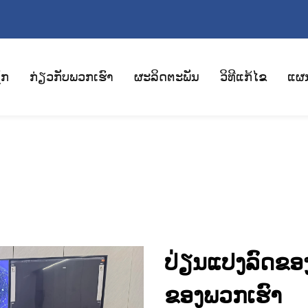
ັກ
ກ່ຽວກັບພວກເຮົາ
ຜະລິດຕະພັນ
ວິທີແກ້ໄຂ
ແຜ
ປ່ຽນແປງລົດຂອງທ່
ຂອງພວກເຮົາ