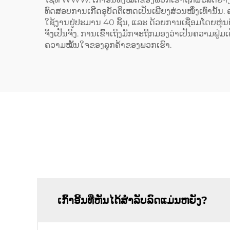
ທົດສອບການເກີດອຸບັດຕິເຫດເປັນເພີຍງສ່ວນໜຶ່ງເທົ່ານັ
ໃຊ້ງານຢູ່ປະມານ 40 ຊິ້ນ, ແລະ ດ້ວຍການເຊື່ອມໂດຍຫຸ່
ຈຶ່ງເປັນຈິງ. ການເຂົ້າເຖິງມັກຈະຖືກມອງວ່າເປັນຄວາມຟູ່ມ
ຄວາມໝັ້ນໃຈຂອງລູກຄ້າຂອງພວກເຮົາ.
ເກົ້າອີ້ນທີ່ຫັນໄດ້ສຳລັບລົດແມ່ນຫຍັງ?