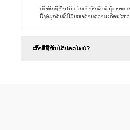
ເກົ້າອີ້ນທີ່ຫັນໄດ້ແມ່ນເກົ້າອີ້ນລົດທີ່ຖ
ຍິ່ງຕໍ່ບຸກຄົນທີ່ມີບັນຫາດ້ານຄວາມເຄື່ອນໄຫວ
ເກົ້າອີ່ທີ່ຫັນໄດ້ປອດໄພບໍ?