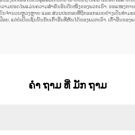
້ນ. ຄວາມປອດໄພແມ່ນຄວາມສຳຄັນອັນດັບໜຶ່ງຂອງພວກເຮົາ. ຂະແໜງການຄົ
ນຍົນຈຳນວນຫຼວງຫຼາຍ ແລະ ສ່ວນປະກອບທີ່ຖືກອອກແບບຢ່າງເປັນທຳມະດາ, 
ເຟືອຍ, ແຕ່ບໍ່ເປັນເຊັ່ນນັ້ນກັບເກົ້າອີ້ນທີ່ຫັນໄດ້ຂອງພວກເຮົາ. ເກົ້າອ
ຄໍາ ຖາມ ທີ່ ມັກ ຖາມ