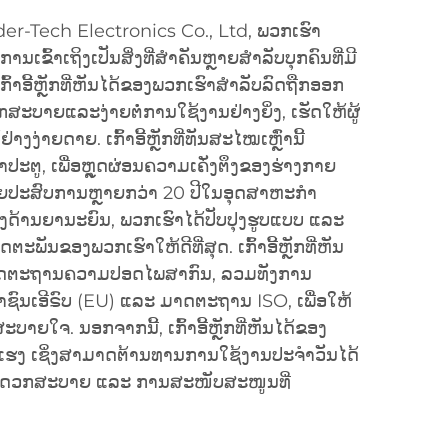
der-Tech Electronics Co., Ltd, ພວກເຮົາ
ເຂົ້າເຖິງເປັນສິ່ງທີ່ສຳຄັນຫຼາຍສຳລັບບຸກຄົນທີ່ມີ
ົ້າອີ້ຫຼັກທີ່ຫັນໄດ້ຂອງພວກເຮົາສຳລັບລົດຖືກອອກ
ບາຍແລະງ່າຍຕໍ່ການໃຊ້ງານຢ່າງຍິ່ງ, ເຮັດໃຫ້ຜູ້
ງງ່າຍດາຍ. ເກົ້າອີ້ຫຼັກທີ່ທັນສະໄໝເຫຼົ່ານີ້
າປະຕູ, ເພື່ອຫຼຸດຜ່ອນຄວາມເຄັ່ງຕຶງຂອງຮ່າງກາຍ
ວຍປະສົບການຫຼາຍກວ່າ 20 ປີໃນອຸດສາຫະກຳ
ດ້ານຍານະຍົນ, ພວກເຮົາໄດ້ປັບປຸງຮູບແບບ ແລະ
ັນຂອງພວກເຮົາໃຫ້ດີທີ່ສຸດ. ເກົ້າອີ້ຫຼັກທີ່ຫັນ
ມາດຕະຖານຄວາມປອດໄພສາກົນ, ລວມທັງການ
ນເອີຣົບ (EU) ແລະ ມາດຕະຖານ ISO, ເພື່ອໃຫ້
າຍໃຈ. ນອກຈາກນີ້, ເກົ້າອີ້ຫຼັກທີ່ຫັນໄດ້ຂອງ
ຂງແຮງ ເຊິ່ງສາມາດຕ້ານທານການໃຊ້ງານປະຈຳວັນໄດ້
ະດວກສະບາຍ ແລະ ການສະໜັບສະໜູນທີ່