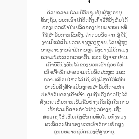
ດ້ວຍຄວາມຮ່ວມມືກັບຊຸມຊົນຜູ້ສູງອາຍຸ
ທ້ອງຖິ່ນ, ພວກເຮົາໄດ້ຕິດຕັ້ງເກົ້າອີ່ທີ່ນັ່ງຫັນໄດ້
ຂອງພວກເຮົາໃນຟລີດຂອງຢານພາຫະນະທີ່
ໃຊ້ສຳລັບການຂົນສົ່ງ. ຄຳຕອບຮັບຈາກຜູ້ໃຊ້
ງານມີແຕ່ເປັນບວກຢ່າງຫຼວງຫຼາຍ, ໂດຍຜູ້ສູງ
ອາຍຸລາຍງານວ່າມີການຫຼຸດລົງຢ່າງມີນັກຂອງ
ຄວາມບໍ່ສະດວກເວລາຂຶ້ນ ແລະ ລົງຈາກຢານ.
ເກົ້າອີ່ທີ່ນັ່ງຫັນໄດ້ຂອງພວກເຮົາຊ່ວຍໃຫ້
ເຂົາເຈົ້າຮັກສາຄວາມເປັນອິດສະຫຼະ ແລະ
ຄວາມເຄື່ອນໄຫວໄວ້ໄດ້, ເຊິ່ງພິສູດໃຫ້ເຫັນ
ວ່າເປັນສິ່ງທີ່ຈຳເປັນຫຼາຍສຳລັບກິດຈະກຳ
ປະຈຳວັນຂອງເຂົາເຈົ້າ. ຊຸມຊົນດັ່ງກ່າວຍັງໄດ້
ສັງເກດເຫັນການເພີ່ມຂື້ນຢ່າງເດັ່ນຊັດໃນການ
ເຂົ້າຮ່ວມກິດຈະກຳໄປທ່ຽວຕ່າງໆ, ເຊິ່ງ
ສະແດງໃຫ້ເຫັນເຖິງຜົນກະທົບໂດຍກົງຂອງ
ຜະລິດຕະພັນຂອງພວກເຮົາຕໍ່ການຍົກສູງ
ຄຸນນະພາບຊີວິດຂອງຜູ້ສູງອາຍຸ.