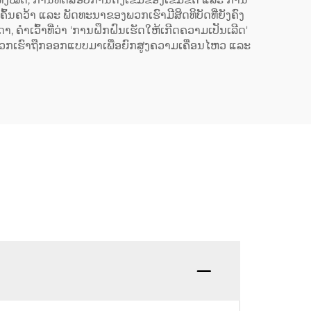
້ນຄວ້າ ແລະ ພັດທະນາຂອງພວກເຮົາມີສິດທິບັດທີ່ຍັງຄົງ
ຄຳເວົ້າທີ່ວ່າ 'ການຝຶກຝົນເຮັດໃຫ້ເກີດຄວາມເປັນເລີດ'
ີ້ນຂອງພວກເຮົາຖືກອອກແບບມາເພື່ອຍົກສູງຄວາມເຄື່ອນໄຫວ ແລະ