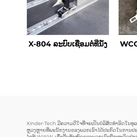
X-804 ລະບົບເຊື່ອມຕໍ່ທີ່ນັ່ງ
WCC ລ
Xinder-Tech ມີຄວາມດີໃຈທີ່ຈະເປັນບໍລິສັດທຳອິດໃນທ
ຫຼວງຫຼາຍທີ່ພະນັກງານຂອງພວກເຮົາໄດ້ປະກົດໃນການປະດິ
ໄຊທ໌ WWW. ເກົ້າອີ້ນທັງໝົດຂອງພວກເຮົາຖືກຜະລິດຢ່