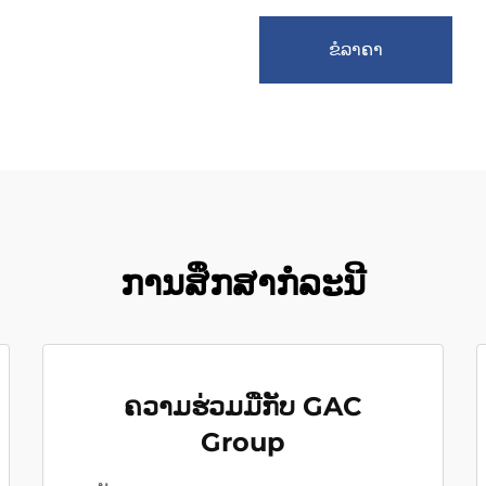
ຂໍລາຄາ
ການສຶກສາກໍລະນີ
ຄວາມຮ່ວມມືກັບ GAC
Group