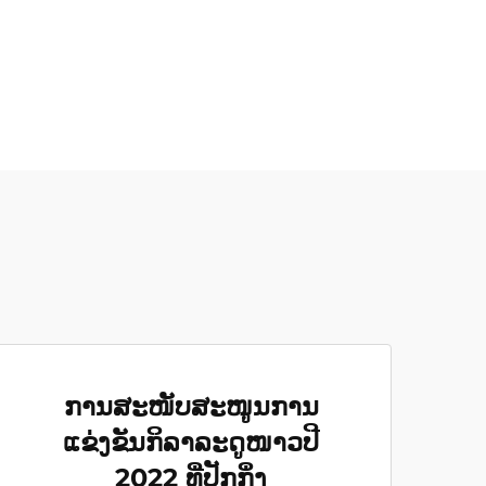
ການສະໜັບສະໜູນການ
ແຂ່ງຂັນກິລາລະດູໜາວປີ
2022 ທີ່ປັກກິ່ງ