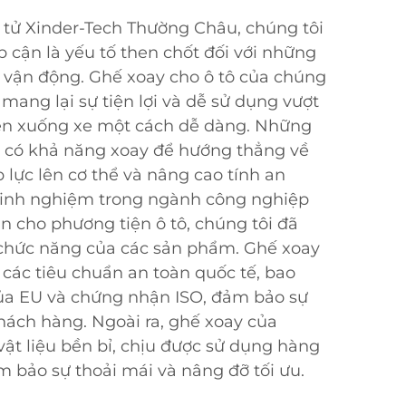
 tử Xinder-Tech Thường Châu, chúng tôi
p cận là yếu tố then chốt đối với những
 vận động. Ghế xoay cho ô tô của chúng
mang lại sự tiện lợi và dễ sử dụng vượt
 lên xuống xe một cách dễ dàng. Những
y có khả năng xoay để hướng thẳng về
 lực lên cơ thể và nâng cao tính an
kinh nghiệm trong ngành công nghiệp
ận cho phương tiện ô tô, chúng tôi đã
à chức năng của các sản phẩm. Ghế xoay
 các tiêu chuẩn an toàn quốc tế, bao
a EU và chứng nhận ISO, đảm bảo sự
hách hàng. Ngoài ra, ghế xoay của
vật liệu bền bỉ, chịu được sử dụng hàng
 bảo sự thoải mái và nâng đỡ tối ưu.