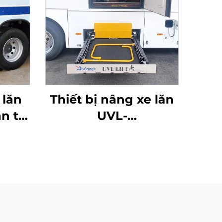
 lăn
Thiết bị nâng xe lăn
n tự
UVL-
700II/1300II/1600II-H
(Trong khoang hành
lý)