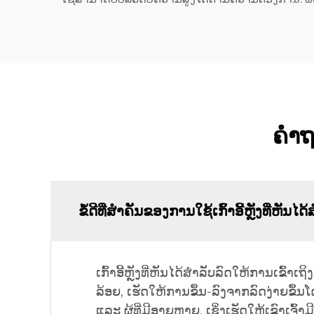
ຄຳຖາ
ຂໍ້ດີທີ່ສຳຄັນຂອງການໃຊ້ເກົ້າອີ້ຫຼັງທີ່ຫັນ
ເກົ້າອີ້ຫຼັງທີ່ຫັນໄດ້ສຳລັບລົດໃຫ້ການເຂົ້
ລ້ອຍ, ເຮັດໃຫ້ການຂຶ້ນ-ລົງຈາກລົດງ່າຍຂຶ້ນໂດ
ແລະ ຜູ້ທີ່ມີອາຍຸຫຼາຍ, ເຊິ່ງເຮັດໃຫ້ເຂົ