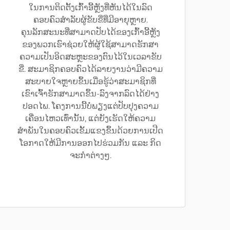
ໃນການຕິດຕັ້ງເກົ້າອີ້ຫຼັງທີ່ຫັນໄດ້ໃນລົດ
ຄອບຄົວສຳລັບຜູ້ຂັບຂີ່ທີ່ມີອາຍຸຫຼາຍ.
ຄຸນລັກສະນະທີ່ສາມາດປັບໄດ້ຂອງເກົ້າອີ້ຫຼັງ
ຂອງພວກເຮົາຊ່ວຍໃຫ້ຜູ້ໃຊ້ສາມາດຮັກສາ
ຄວາມເປັນອິດສະຫຼະຂອງຕົນໄວ້ໃນເວລາຂັບ
ຂີ່. ສະມາຊິກຄອບຄົວໄດ້ລາຍງານວ່າມີຄວາມ
ສະບາຍໃຈຫຼາຍຂຶ້ນເມື່ອຮູ້ວ່າສະມາຊິກທີ່
ເຂົາເຈົ້າຮັກສາມາດຂຶ້ນ-ລົງຈາກລົດໄດ້ຢ່າງ
ປອດໄພ. ໂຄງການນີ້ບໍ່ພຽງແຕ່ປັບປຸງຄວາມ
ເຄື່ອນໄຫວເທົ່ານັ້ນ, ແຕ່ຍັງເຮັດໃຫ້ຄວາມ
ສຳພັນໃນຄອບຄົວເຂັ້ມແຂງຂຶ້ນດ້ວຍການເປີດ
ໂອກາດໃຫ້ມີການອອກໄປຮ່ວມກັນ ແລະ ກິດ
ຈະກຳຕ່າງໆ.