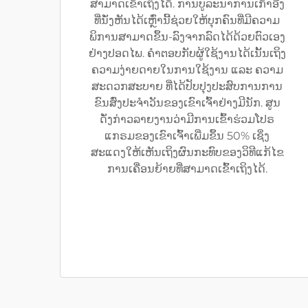
ສາມາດເຂົ້າເຖິງໄດ້. ການບູລະນາການເກົ້າອີ່ງ
ທີ່ນັ່ງຫັນໄດ້ເຫຼົ່ານີ້ຊ່ວຍໃຫ້ບຸກຄົນທີ່ມີຄວາມ
ພິການສາມາດຂຶ້ນ-ລົງຈາກລົດໄດ້ດ້ວຍຕົວເອງ
ຢ່າງປອດໄພ. ຄຳຕອບກັບຜູ້ໃຊ້ງານໄດ້ເນັ້ນເຖິງ
ຄວາມງ່າຍດາຍໃນການໃຊ້ງານ ແລະ ຄວາມ
ສະດວກສະບາຍ ທີ່ໄດ້ປັບປຸງປະສົບການການ
ຂົນສົ່ງປະຈຳວັນຂອງເຂົາເຈົ້າຢ່າງມີນັກ. ສູນ
ດັ່ງກ່າວລາຍງານວ່າມີການເຂົ້າຮ່ວມໂປຣ
ແກຣມຂອງເຂົາເຈົ້າເພີ່ມຂຶ້ນ 50% ເຊິ່ງ
ສະແດງໃຫ້ເຫັນເຖິງຜົນກະທົບຂອງວິທີແກ້ໄຂ
ການເຄື່ອນຍ້າຍທີ່ສາມາດເຂົ້າເຖິງໄດ້.