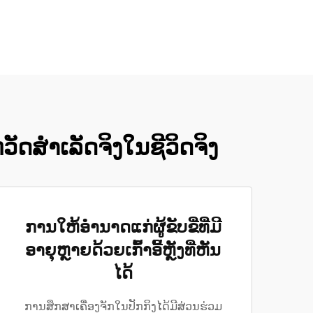
ັດສຳເລັດຈິງໃນຊີວິດຈິງ
ການໃຫ້ອຳນາດແກ່ຜູ້ຂັບຂີ່ທີ່ມີ
ອາຍຸຫຼາຍດ້ວຍເກົ້າອີ້ຫຼັງທີ່ຫັນ
ໄດ້
ການສຶກສາເຄື່ອງຈັກໃນປັກກິງໄດ້ມີສ່ວນຮ່ວມ