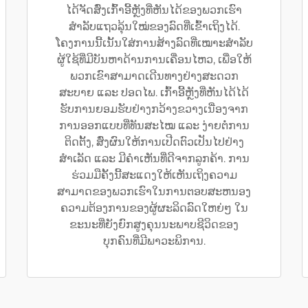
ໄດ້ຈັດສົ່ງເກົ້າອີ້ຫຼັງທີ່ຫັນໄດ້ຂອງພວກເຮົາ
ສຳລັບແຖວລຸ້ນໃໝ່ຂອງລົດທີ່ເຂົ້າເຖິງໄດ້.
ໂຄງການນີ້ເນັ້ນໃສ່ການສ້າງລົດທີ່ເໝາະສຳລັບ
ຜູ້ໃຊ້ທີ່ມີບັນຫາດ້ານການເຄື່ອນໄຫວ, ເພື່ອໃຫ້
ພວກເຂົາສາມາດເດີນທາງຢ່າງສະດວກ
ສະບາຍ ແລະ ປອດໄພ. ເກົ້າອີ້ຫຼັງທີ່ຫັນໄດ້ໄດ້
ຮັບການຍອມຮັບຢ່າງກວ້າງຂວາງເນື່ອງຈາກ
ການອອກແບບທີ່ທັນສະໄໝ ແລະ ງ່າຍຕໍ່ການ
ຕິດຕັ້ງ, ສົ່ງຜົນໃຫ້ການເປີດຕົວເປັນໄປຢ່າງ
ສຳເລັດ ແລະ ມີຄຳເຫັນທີ່ດີຈາກລູກຄ້າ. ການ
ຮ່ວມມືຄັ້ງນີ້ສະແດງໃຫ້ເຫັນເຖິງຄວາມ
ສາມາດຂອງພວກເຮົາໃນການຕອບສະຫນອງ
ຄວາມຕ້ອງການຂອງຜູ້ຜະລິດລົດໃຫຍ່ໆ ໃນ
ຂະນະທີ່ຍັງຍົກສູງຄຸນນະພາບຊີວິດຂອງ
ບຸກຄົນທີ່ມີພາວະພິການ.