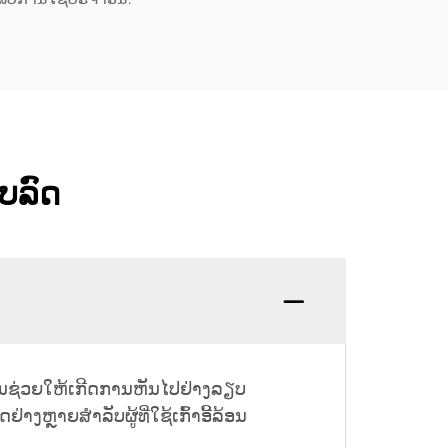
ັບລົດ
ວ. ມັນຊ່ວຍໃຫ້ເກີດການຫັນໄປຢ່າງລຽບ
າງຫຼາຍສຳລັບຜູ້ທີ່ໃຊ້ເກົ້າອີ້ລ້ອນ