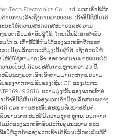
er-Tech Electronics Co., Ltd, ພວກເຮົາຮູ້ສຶກ
ກໃນດ້ານການເຂົ້າເຖິງຍານພາຫະນະ. ເກົ້າອີ້ນີ້ທີ່ຫັນໄດ້
າຫະນະໃຫ້ຄວາມສະດວກສະບາຍແລະຄວາມ
ງຍອດເຍື່ອມສຳລັບຜູ້ໃຊ້, ໂດຍເປັນພິເສດສຳລັບ
ອນໄຫວ. ເກົ້າອີ້ນີ້ທີ່ຫັນໄດ້ຂອງພວກເຮົາຖືກອອກ
ະ ມີຄຸນລັກສະນະທີ່ມຸ່ງເນັ້ນຜູ້ໃຊ້, ເຊິ່ງຊ່ວຍໃຫ້
ື່ອໃຫ້ຜູ້ໃຊ້ສາມາດເຂົ້າ-ອອກຈາກຍານພາຫະນະໄດ້
ຄວາມເປັນຢູ່. ດ້ວຍປະສົບການຫຼາຍກວ່າ 20 ປີ,
ດຕະພັນຂອງພວກເຮົາເຂົ້າຕາມມາດຕະຖານຄວາມ
ານຮັບຮອງຈາກການຮັບຮອງເຊັ່ນ: CE ຂອງສະຫະ
IATF 16949:2016. ຄວາມມຸ່ງໝັ້ນຂອງພວກເຮົາຕໍ່
້າອີ້ນີ້ທີ່ຫັນໄດ້ຂອງພວກເຮົາມີຄຸນລັກສະນະຕ່າງ
ັບໄດ້ ແລະ ການສະໜັບສະໜູນທີ່ເໝາະສົມຕໍ່
ຳລັບຍານພາຫະນະທີ່ມີຄວາມຫຼາກຫຼາຍ. ນອກຈາກ
ະໂນມັດຂອງພວກເຮົາຮັບປະກັນຄຸນນະພາບ ແລະ
, ເພື່ອໃຫ້ລູກຄ້າຂອງພວກເຮົາໄດ້ຮັບຜະລິດຕະພັນທີ່ດີ