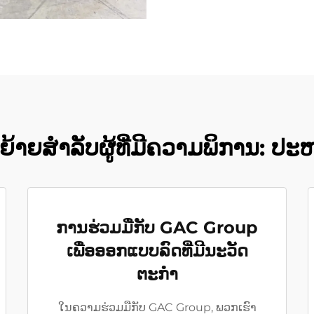
້າຍສຳລັບຜູ້ທີ່ມີຄວາມພິການ: ປະຫວ
ການຮ່ວມມືກັບ GAC Group
ເພື່ອອອກແບບລົດທີ່ມີນະວັດ
ຕະກຳ
ໃນຄວາມຮ່ວມມືກັບ GAC Group, ພວກເຮົາ