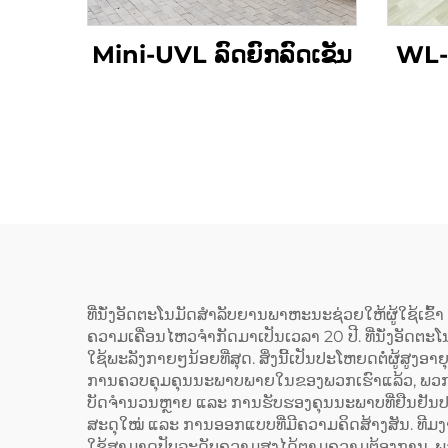
Mini-UVL ລົດຍົກລົດເຂັນ
WL-
ທີ່ນັ່ງອັດຕະໂນມັດສຳລັບຍານພາຫະນະຊ່ວຍໃຫ້ຜູ້ໃຊ້ເຂົ
ຄວາມເຄື່ອນໄຫວຈຳກັດມາເປັນເວລາ 20 ປີ. ທີ່ນັ່ງອັດຕະໂ
ໃຊ້ພະລັງກາຍໆນ້ອຍທີ່ສຸດ. ສິ່ງນີ້ເປັນປະໂຫຍດຕໍ່ຜູ້ສູງອາຍຸ
ການຄວບຄຸມຄຸນນະພາບພາຍໃນຂອງພວກເຮົາແລ້ວ, ພວກເຮ
ບັດຈຳນວນຫຼາຍ ແລະ ການຮັບຮອງຄຸນນະພາບທີ່ຢືນຢັນປະສ
ສະດຸໃໝ່ ແລະ ການອອກແບບທີ່ມີຄວາມຄິດສ້າງສັນ. ທີມງານ
ໃຊ້ສາມາດປັບລະດັບຄວາມສູງໄດ້ຕາມຄວາມຕ້ອງການ. ພວກ