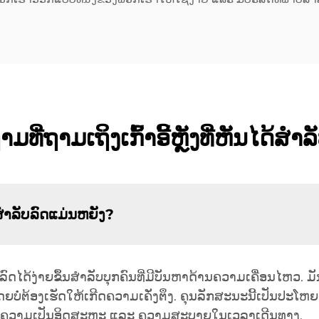
ມທີ່ຖາມເຖິງເກົ້າອີ້ຫຼັງທີ່ຫັນໄດ້ສຳລ
ໄດ້ສຳລັບລົດແມ່ນຫຍັງ?
າເຖິງລົດໄດ້ງ່າຍຂຶ້ນສຳລັບບຸກຄົນທີ່ມີບັນຫາດ້ານຄວາມເຄື່ອນໄຫ
ຍບໍ່ຕ້ອງເຮັດໃຫ້ເກີດຄວາມເຄັ່ງຕຶງ. ຄຸນລັກສະນະນີ້ເປັນປະໂຫຍດຢ່
າເຈົ້າມີຄວາມເປັນອິດສະຫຼະ ແລະ ຄວາມສະບາຍໃນເວລາເດີນທາງ.