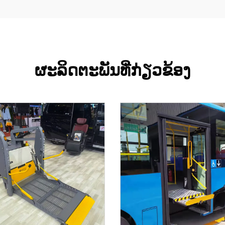
ຜະລິດຕະພັນທີ່ກ່ຽວຂ້ອງ