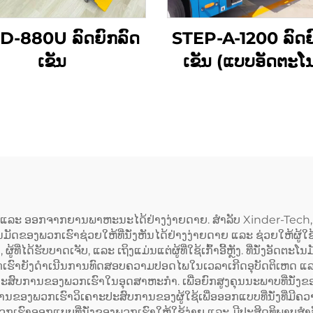
D-880U ລົດຍົກລົດ
STEP-A-1200 ລົດຍ
ເຂັນ
ເຂັນ (ແບບອັດຕະໂ
ທັງໝົດ)
້າ ແລະ ອອກຈາກຍານພາຫະນະໄດ້ຢ່າງງ່າຍດາຍ. ສຳລັບ Xinder-Tech, ພວກ
ນມັດຂອງພວກເຮົາຊ່ວຍໃຫ້ທີ່ນັ່ງຫັນໄດ້ຢ່າງງ່າຍດາຍ ແລະ ຊ່ວຍໃຫ້ຜູ້
, ຜູ້ທີ່ໄດ້ຮັບບາດເຈັບ, ແລະ ເຖິງແມ່ນແຕ່ຜູ້ທີ່ໃຊ້ເກົ້າອີ້ຫຼັງ. ທີ່ນັ່ງ
ົາຍັງດຳເນີນການທົດສອບຄວາມປອດໄພໃນເວລາເກີດອຸບັດຕິເຫດ ແລະ 
ົບການຂອງພວກເຮົາໃນອຸດສາຫະກຳ. ເພື່ອຍົກສູງຄຸນນະພາບທີ່ນັ່ງຂອງພ
ຂອງພວກເຮົາວິເຄາະປະສົບການຂອງຜູ້ໃຊ້ເພື່ອອອກແບບທີ່ນັ່ງທີ່ມີຄວາມ
ເຮົາອອກແບບທີ່ນັ່ງຂອງພວກເຮົາໃຫ້ໃຊ້ງ່າຍ ແລະ ມີປະສິດທິພາບສຳ