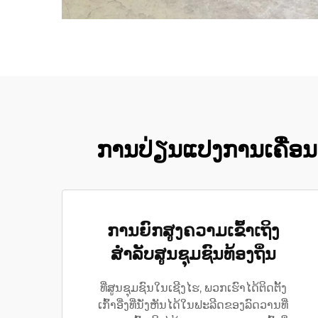
ການປ່ຽນແປງການເຄື່ອນຍ
ການຍົກສູງຄວາມເຂົ້າເຖິງ
ສຳລັບສູນຊຸມຊົນທ້ອງຖິ່ນ
ທີ່ສູນຊຸມຊົນໃນເຊີງໄຮ, ພວກເຮົາໄດ້ຕິດຕັ້ງ
ເກົ້າອີ່ງທີ່ນັ່ງຫັນໄດ້ໃນຟະລີດຂອງລົດວານທີ່