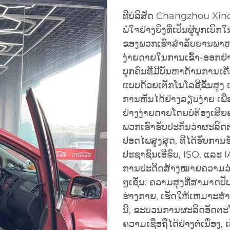
ທີ່ບໍລິສັດ Changzhou Xind
ພໍໃຈຢ່າງຍິ່ງທີ່ເປັນຜູ້ບຸກເບີ
ຂອງພວກເຮົາສຳລັບຍານພ
ງ່າຍດາຍໃນການເຂົ້າ-ອອກຢ່າ
ບຸກຄົນທີ່ມີບັນຫາດ້ານການເຄື່
ແບບດ້ວຍເຕັກໂນໂລຊີຂັ້ນສູງ ແລ
ການຫັນໄດ້ຢ່າງລຽບງ່າຍ ເພ
ຢ່າງງ່າຍດາຍໂດຍບໍ່ຕ້ອງເສີຍ
ພວກເຮົາຮັບປະກັນວ່າຜະລິ
ປອດໄພສູງສຸດ, ທີ່ໄດ້ຮັບກ
ປະຊາຊົນເອີຣົບ, ISO, ແລະ 
ການປະດິດສ້າງໝາຍຄວາມວ່າເກົ
ໆເຊັ່ນ: ຄວາມສູງທີ່ສາມາດປ
ຮ່າງກາຍ, ເຮັດໃຫ້ເຫມາະສ
ນີ້, ຂະບວນການຜະລິດອັດຕ
ຄວາມເຊື່ອຖືໄດ້ຢ່າງຕໍ່ເນື່ອງ