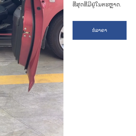
ທີ່ສຸດທີ່ມີຢູ່ໃນຕະຫຼາດ.
ຂໍລາຄາ