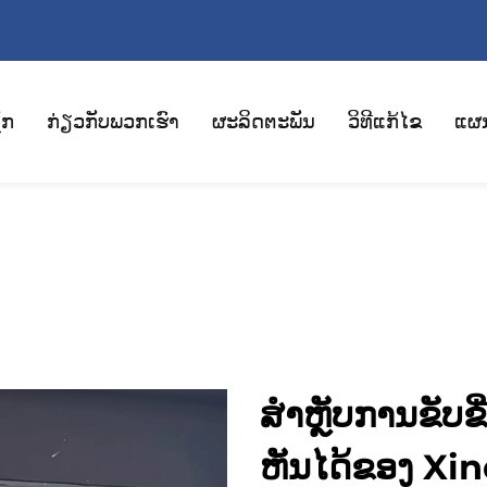
ັກ
ກ່ຽວກັບພວກເຮົາ
ຜະລິດຕະພັນ
ວິທີແກ້ໄຂ
ແຜ
ສຳຫຼັບການຂັບຂີ່ທີ່ບ
ຫັນໄດ້ຂອງ Xi