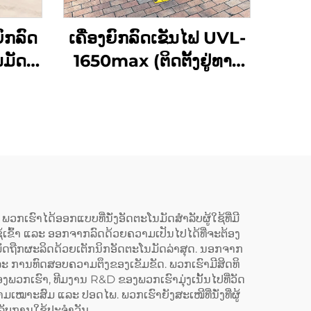
ົກລົດ
ເຄື່ອງຍົກລົດເຂັນໄຟ UVL-
ນມັດ
1650max (ຕິດຕັ້ງຢູ່ທາງ
ແດນລົດ)
ເຮົາໄດ້ອອກແບບທີ່ນັ່ງອັດຕະໂນມັດສຳລັບຜູ້ໃຊ້ທີ່ມີ
ໃຊ້ເຂົ້າ ແລະ ອອກຈາກລົດດ້ວຍຄວາມເປັນໄປໄດ້ທີ່ຈະຕ້ອງ
ອັດຕະໂນມັດຖືກຜະລິດດ້ວຍເຕັກນິກອັດຕະໂນມັດລ່າສຸດ. ນອກຈາກ
ການທົດສອບຄວາມຕຶງຂອງເຂັມຂັດ. ພວກເຮົາມີສິດທິ
ວກເຮົາ, ທີມງານ R&D ຂອງພວກເຮົາມຸ່ງເນັ້ນໄປທີ່ວັດ
ເໝາະສົມ ແລະ ປອດໄພ. ພວກເຮົາຍັງສະເໜີທີ່ນັ່ງທີ່ຜູ້
ລັບການໃຊ້ປະຈຳວັນ.