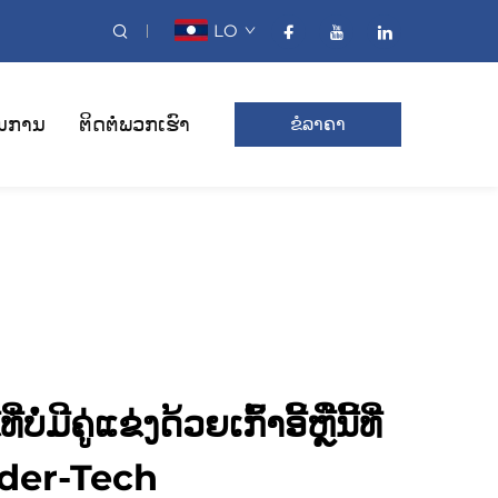
LO
ນການ
ຕິດຕໍ່ພວກເຮົາ
ຂໍລາຄາ
ໍ່ມີຄູ່ແຂ່ງດ້ວຍເກົ້າອີ້ຫຼືນີ້ທີ່
nder-Tech