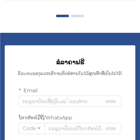
ຂໍລາຄາຟຣີ
ຕົວแทนຂອງພວກເຮົາຈະຕິດຕໍ່ທ່ານໃນໄວ້ສຸດເທົ່າທີ່ເປັນໄປໄດ້.
Email
0/100
ໂทรศัพท์ມືຖື/WhatsApp
Code
0/100