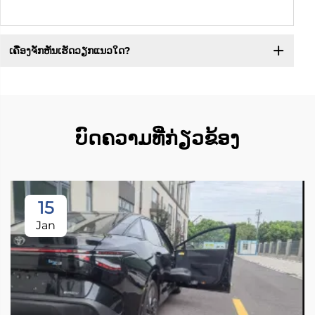
ເຄື່ອງຈັກຫັນເຮັດວຽກແນວໃດ?
ບົດຄວາມທີ່ກ່ຽວຂ້ອງ
15
Jan