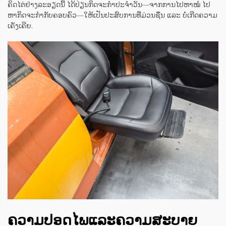
ຄິດໄຕ່ຢ່າງລະອຽດນີ້ ໄດ້ປ່ຽນກິດຈະກຳປະຈຳວັນ—ຈາກການໄປຫາໝໍ ໄປ
ຫາກິດຈະກຳກັບຄອບຄົວ—ໃຫ້ເປັນປະສົບການທີ່ມ່ວນຊື່ນ ແລະ ບໍ່ເກີດຄວາມ
ເຄັ່ງເຄີຍ.
ຄວາມປອດໄພແລະຄວາມສະບາຍ