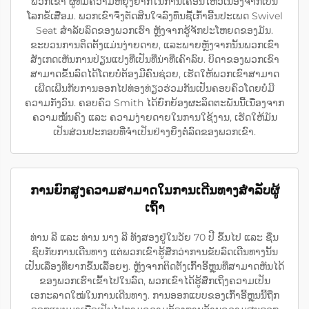
ພວກເຂົາ ຜູ້ທີ່ມີຄວາມຫຍຸ້ງຍາກໃນການເຄື່ອນໄຫວເນື່ອງຈາກເປັນ
ໂລກຂໍ້ເສື່ອມ. ພວກເຂົາຈຶ່ງຕັດສິນໃຈລົງທຶນຊື້ເກົ້າອີ້ນປະເພດ Swivel
Seat ສຳລັບລົດຂອງພວກເຮົາ ຫຼັງຈາກຮູ້ຈັກປະໂຫຍດຂອງມັນ.
ຂະບວນການຕິດຕັ້ງແມ່ນງ່າຍດາຍ, ແລະພາຍຫຼັງຈາກນັ້ນພວກເຂົາ
ສັງເກດເຫັນການປ່ຽນແປງທີ່ເປັນທີ່ນ່າທີ່ເຄົາລົບ. ບິດາຂອງພວກເຂົາ
ສາມາດຂຶ້ນລົດໄດ້ໂດຍບໍ່ຕ້ອງມີຄົນຊ່ວຍ, ເຮັດໃຫ້ພວກເຂົາສາມາດ
ເພີດເພີນກັບການອອກໄປທ່ອງທ່ຽວຮ່ວມກັນເປັນຄອບຄົວໂດຍບໍ່ມີ
ຄວາມກັງວົນ. ຄອບຄົວ Smith ໄດ້ຍົກຍ້ອງຜະລິດຕະພັນນີ້ເນື່ອງຈາກ
ຄວາມໝັ້ນຄົງ ແລະ ຄວາມງ່າຍດາຍໃນການໃຊ້ງານ, ເຮັດໃຫ້ມັນ
ເປັນສ່ວນປະກອບທີ່ຈຳເປັນຢ່າງຍິ່ງຕໍ່ລົດຂອງພວກເຂົາ.
ການຍົກສູງຄວາມສາມາດໃນການເດີນທາງສຳລັບຜູ້
ເຖົ້າ
ທ່ານ ລີ ແລະ ທ່ານ ນາງ ລີ ທັງສອງຢູ່ໃນວັຍ 70 ປີ ຂຶ້ນໄປ ແລະ ຊື່ນ
ຊົບກັບການເດີນທາງ ແຕ່ພວກເຂົາຮູ້ສຶກວ່າການຂັບລົດເດີນທາງນັ້ນ
ເປັນເລື່ອງທີ່ຍາກຂຶ້ນເລື້ອຍໆ. ຫຼັງຈາກຕິດຕັ້ງເກົ້າອີ້ຫຼຸນທີ່ສາມາດຫັນໄດ້
ຂອງພວກເຮົາເຂົ້າໄປໃນລົດ, ພວກເຂົາໄດ້ຮູ້ສຶກເຖິງຄວາມເປັນ
ເອກະລາດໃໝ່ໃນການເດີນທາງ. ການອອກແບບຂອງເກົ້າອີ້ຫຼຸນນີ້ຖືກ