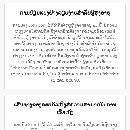
ການປ່ຽນແປງຢ່າງລຽບງ່າຍສຳລັບຜູ້ສູງອາຍຸ
ທ່ານນາງ Johnson, ຜູ້ທີ່ໄດ້ຖືກຈັດຢູ່ຫຼັງຈາກອາຍຸ 82 ປີ, ມີຄວາມ
ຫຍຸ້ງຍາກໃນການຂຶ້ນ-ລົງຈາກລົດເນື່ອງຈາກຄວາມເຄື່ອນໄຫວທີ່
ຈຳກັດ. ຫຼັງຈາກຕິດຕັ້ງເກົ້າອີ້ຫມູນທີ່ຫມູນໄດ້ຂອງພວກເຮົາໃສ່ລົດ,
ທ່ານໄດ້ລາຍງານວ່າມີການປັບປຸງຢ່າງມີນັກສຳຄັນໃນກິດຈະວັດຖຸ
ປະຈຳວັນຂອງທ່ານ. ຄຸນສົມບັດການຫມູນໄດ້ຊ່ວຍໃຫ້ທ່ານຫມູນໄດ້
ຢ່າງງ່າຍດາຍ, ເຮັດໃຫ້ການຂຶ້ນ-ລົງຈາກລົດງ່າຍຂຶ້ນ. ລູກສາວຂອງ
ທ່ານໄດ້ສັງເກດເຫັນວ່ານະວັດຕະກຳນີ້ບໍ່ພຽງແຕ່ເຮັດໃຫ້ທ່ານ
Johnson ມີຄວາມເປັນອິດສະຫຼະຫຼາຍຂຶ້ນເທົ່ານັ້ນ, ແຕ່ຍັງໃຫ້ຄວາມ
ສະບາຍໃຈແກ່ຄອບຄົວ, ໂດຍຮູ້ວ່າທ່ານສາມາດເດີນທາງໄດ້ຢ່າງປອດ
ໄພ ແລະ ສະບາຍ.
ເສັ້ນທາງຂອງຄອບຄົວໜຶ່ງສູ່ຄວາມສາມາດໃນການ
ເຂົ້າເຖິງ
ຄອບຄົວ Smith ໄດ້ເຜີຍແຜ່ບັນຫາໃນການຂົນສົ່ງບິດາທີ່ເຖົ້າຂອງ