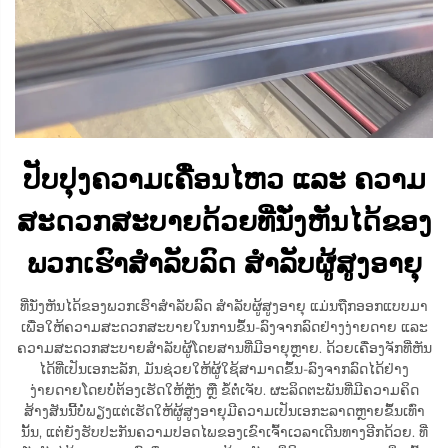
ປັບປຸງຄວາມເຄື່ອນໄຫວ ແລະ ຄວາມ
ສະດວກສະບາຍດ້ວຍທີ່ນັ່ງຫັນໄດ້ຂອງ
ພວກເຮົາສຳລັບລົດ ສຳລັບຜູ້ສູງອາຍຸ
ທີ່ນັ່ງຫັນໄດ້ຂອງພວກເຮົາສຳລັບລົດ ສຳລັບຜູ້ສູງອາຍຸ ແມ່ນຖືກອອກແບບມາ
ເພື່ອໃຫ້ຄວາມສະດວກສະບາຍໃນການຂຶ້ນ-ລົງຈາກລົດຢ່າງງ່າຍດາຍ ແລະ
ຄວາມສະດວກສະບາຍສຳລັບຜູ້ໂດຍສານທີ່ມີອາຍຸຫຼາຍ. ດ້ວຍເຄື່ອງຈັກທີ່ຫັນ
ໄດ້ທີ່ເປັນເອກະລັກ, ມັນຊ່ວຍໃຫ້ຜູ້ໃຊ້ສາມາດຂຶ້ນ-ລົງຈາກລົດໄດ້ຢ່າງ
ງ່າຍດາຍໂດຍບໍ່ຕ້ອງເຮັດໃຫ້ຫຼັງ ຫຼື ຂໍ້ຕໍ່ເຈັບ. ຜະລິດຕະພັນທີ່ມີຄວາມຄິດ
ສ້າງສັນນີ້ບໍ່ພຽງແຕ່ເຮັດໃຫ້ຜູ້ສູງອາຍຸມີຄວາມເປັນເອກະລາດຫຼາຍຂຶ້ນເທົ່າ
ນັ້ນ, ແຕ່ຍັງຮັບປະກັນຄວາມປອດໄພຂອງເຂົາເຈົ້າເວລາເດີນທາງອີກດ້ວຍ. ທີ່