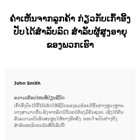
ຄຳເຫັນຈາກລູກຄ້າ ກ່ຽວກັບເກົ້າອີ້ງ
ປັບໄດ້ສຳລັບລົດ ສຳລັບຜູ້ສູງອາຍຸ
ຂອງພວກເຮົາ
John Smith
ຄວາມເຄື່ອນໄຫວທີ່ປ່ຽນຊີວິດ
ເກົ້າອີ້ງປັບໄດ້ນີ້ໄດ້ເຮັດໃຫ້ຊີວິດຂອງແມ່ຂ້ອຍດີຂຶ້ນຢ່າງຫຼວງຫຼາຍ.
ນາງສາມາດຂຶ້ນ-ລົງຈາກລົດໄດ້ໂດຍບໍ່ຕ້ອງມີຄົນຊ່ວຍ, ເຊິ່ງໄດ້ຄືນ
ຄືນຄວາມເປັນອິດສະຫຼະໃຫ້ນາງອີກຄັ້ງ. ຂອບໃຈເປັນຢ່າງຍິ່ງ
ສຳລັບຜະລິດຕະພັນທີ່ດີເລີດນີ້!