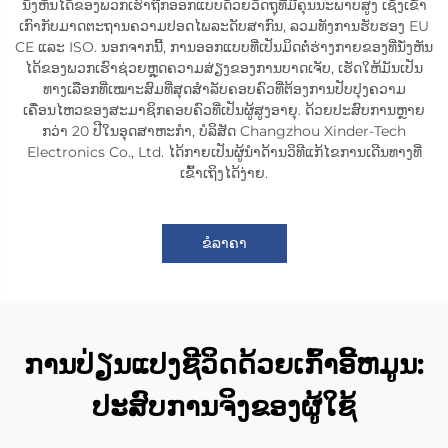
ນັ່ງຫັນໄດ້ຂອງພວກເຮົາຖືກອອກແບບດ້ວຍວັດຖຸທີ່ມີຄຸນນະພາບສູງ ເຊິ່ງເຂົ້າ
ເກົາກັບມາດຕະຖານຄວາມປອດໄພລະດັບສາກົນ, ລວມທັງການຮັບຮອງ EU
CE ແລະ ISO. ນອກຈາກນີ້, ການອອກແບບທີ່ເປັນມິດຕໍ່ຮ່າງກາຍຂອງທີ່ນັ່ງຫັນ
ໄດ້ຂອງພວກເຮົາຊ່ວຍຫຼຸດຄວາມສ່ຽງຂອງການບາດເຈັບ, ເຮັດໃຫ້ມັນເປັນ
ທາງເລືອກທີ່ເໝາະສົມທີ່ສຸດສຳລັບຄອບຄົວທີ່ຕ້ອງການປັບປຸງຄວາມ
ເຄື່ອນໄຫວຂອງສະມາຊິກຄອບຄົວທີ່ເປັນຜູ້ສູງອາຍຸ. ດ້ວຍປະສົບການຫຼາຍ
ກວ່າ 20 ປີໃນອຸດສາຫະກຳ, ບໍລິສັດ Changzhou Xinder-Tech
Electronics Co., Ltd. ໄດ້ກາຍເປັນຜູ້ນຳດ້ານວິທີແກ້ໄຂການເດີນທາງທີ່
ເຂົ້າເຖິງໄດ້ງ່າຍ.
ຂໍລາຄາ
ການປ່ຽນແປງຊີວິດດ້ວຍເກົ້າອີ້ຫມູນ:
ປະສົບການຈິງຂອງຜູ້ໃຊ້