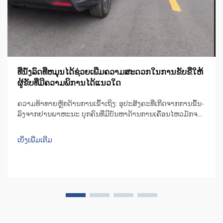
ທີ່ນັ່ງລົດທີ່ຫມຸນໄດ້ຊ່ວຍເພີ່ມຄວາມສະດວກໃນການຂັບຂີ່ໃຫ້
ຜູ້ຂັບທີ່ມີຄວາມພິການໄດ້ແນວໃດ
ຄວາມທ້າທາຍຫຼັກດ້ານການເຂົ້າເຖິງ: ອຸປະສັງຄະທີ່ເກີດຈາກການຂຶ້ນ-
ລົງຈາກຢານພາຫະນະ ບຸກຄົນທີ່ມີບັນຫາດ້ານການເຄື່ອນໄຫວມັກຈະ
ເຈີບປຸ້ມກັບຄວາມຫຍຸ້ງຍາກໃນການຂຶ້ນ-ລົງຈາກທີ່ນັ່ງລົດທົ່ວໄປ. ພື້ນທີ່
ດ້ານໃນຂອງລົດສ່ວນຫຼາຍບໍ່ພຽງພໍ, ສົ່ງຜົນໃຫ້ຜູ້ໃຊ້ຕ້ອງບີບຕົວ ຫຼື ຕື່ນ
ເບິ່ງເພີ່ມເຕີມ
ເທິງ...