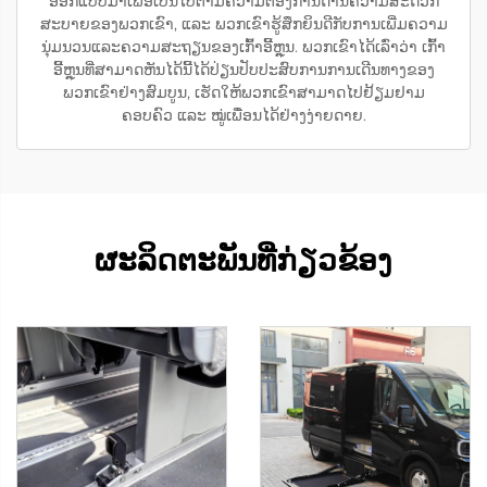
ອອກແບບມາເພື່ອເປັນໄປຕາມຄວາມຕ້ອງການດ້ານຄວາມສະດວກ
ສະບາຍຂອງພວກເຂົາ, ແລະ ພວກເຂົາຮູ້ສຶກຍິນດີກັບການເພີ່ມຄວາມ
ນຸ່ມນວນແລະຄວາມສະຖຽນຂອງເກົ້າອີ້ຫຼຸນ. ພວກເຂົາໄດ້ເລົ່າວ່າ ເກົ້າ
ອີ້ຫຼຸນທີ່ສາມາດຫັນໄດ້ນີ້ໄດ້ປ່ຽນປັບປະສົບການການເດີນທາງຂອງ
ພວກເຂົາຢ່າງສົມບູນ, ເຮັດໃຫ້ພວກເຂົາສາມາດໄປຢ້ຽມຢາມ
ຄອບຄົວ ແລະ ໝູ່ເພື່ອນໄດ້ຢ່າງງ່າຍດາຍ.
ຜະລິດຕະພັນທີ່ກ່ຽວຂ້ອງ