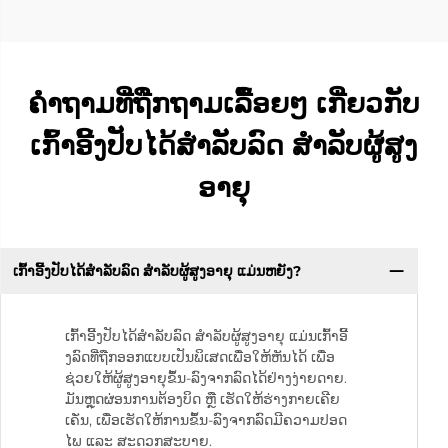
ຄຳຖາມທີ່ຖືກຖາມເລື້ອຍໆ ເກີ່ຍວກັບ
ເກົ້າອີ້ງປັບໄດ້ສຳລັບລົດ ສຳລັບຜູ້ສູງ
ອາຍຸ
ເກົ້າອີ້ງປັບໄດ້ສຳລັບລົດ ສຳລັບຜູ້ສູງອາຍຸ ແມ່ນຫຍັງ?
ເກົ້າອີ້ງປັບໄດ້ສຳລັບລົດ ສຳລັບຜູ້ສູງອາຍຸ ແມ່ນເກົ້າອີ້
ງລົດທີ່ຖືກອອກແບບເປັນພິເສດເພື່ອໃຫ້ຫັນໄດ້ ເພື່ອ
ຊ່ວຍໃຫ້ຜູ້ສູງອາຍຸຂຶ້ນ-ລົງຈາກລົດໄດ້ຢ່າງງ່າຍດາຍ.
ມັນຫຼຸດຜ່ອນການຕ້ອງບິດ ຫຼື ເຮັດໃຫ້ຮ່າງກາຍເຄີຍ
ເຄັ່ນ, ເພື່ອເຮັດໃຫ້ການຂຶ້ນ-ລົງຈາກລົດມີຄວາມປອດ
ໄພ ແລະ ສະດວກສະບາຍ.