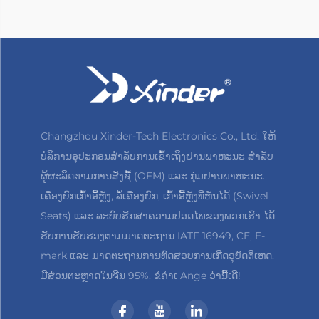
Changzhou Xinder-Tech Electronics Co., Ltd. ໃຫ້
ບໍລິການອຸປະກອນສຳລັບການເຂົ້າເຖິງຢານພາຫະນະ ສຳລັບ
ຜູ້ຜະລິດຕາມການສັ່ງຊື້ (OEM) ແລະ ກຸ່ມຢານພາຫະນະ.
ເຄື່ອງຍົກເກົ້າອີ້ຫຼັງ, ລໍ້ເຄື່ອງຍົກ, ເກົ້າອີ້ຫຼັງທີ່ຫັນໄດ້ (Swivel
Seats) ແລະ ລະບົບຮັກສາຄວາມປອດໄພຂອງພວກເຮົາ ໄດ້
ຮັບການຮັບຮອງຕາມມາດຕະຖານ IATF 16949, CE, E-
mark ແລະ ມາດຕະຖານການທົດສອບການເກີດອຸບັດຕິເຫດ.
ມີສ່ວນຕະຫຼາດໃນຈີນ 95%. ຂໍຄຳເ Ange ວ່ານີ້ເດີ!