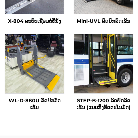
X-804 ລະບົບເຊື່ອມຕໍ່ທີ່ນັ່ງ
Mini-UVL ລົດຍົກລົດເຂັນ
WL-D-880U ລົດຍົກລົດ
STEP-B-1200 ລົດຍົກລົດ
ເຂັນ
ເຂັນ (ແບບກິ່ງອັດຕະໂນມັດ)