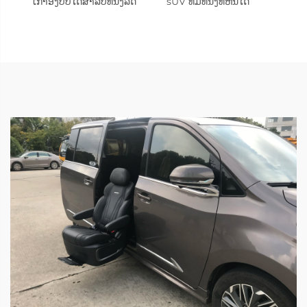
ເກົ້າອີ້ງປັບໄດ້ສຳລັບທີ່ນັ່ງລົດ
sUV ທີ່ມີທີ່ນັ່ງທີ່ຫັນໄດ້