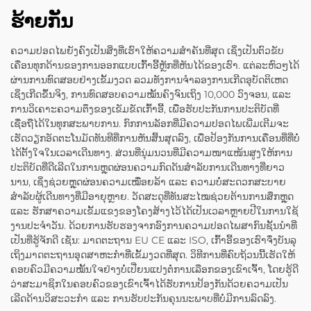
ຮ້າຍກັນ
ຄວາມປອດໄພຍັງຄົງເປັນສິ່ງທີ່ເຮົາໃຫ້ຄວາມສຳຄັນທີ່ສຸດ ເຊິ່ງເປັນຕົວຂັບ
ເຄື່ອນທຸກດ້ານຂອງການອອກແບບເກົ້າອີ້ຫຼັກທີ່ຫັນໄດ້ຂອງເຮົາ. ແຕ່ລະຫົວໆໄດ້
ຜ່ານການທົດສອບຢ່າງເຂັ້ມງວດ ລວມທັງການຈຳລອງການເກີດອຸບັດຕິເຫດ
ເຊິ່ງເກີດຂຶ້ນຈິງ, ການທົດສອບຄວາມໝັ້ນຄົງຈົນເຖິງ 10,000 ວົງຈອນ, ແລະ
ການວິເຄາະຄວາມຕຶງຂອງເຂັມຂັດເກົ້າອີ້, ເພື່ອຮັບປະກັນການປະຕິບັດທີ່
ເຊື່ອຖືໄດ້ໃນທຸກສະພາບການ. ກົກການລັອກທີ່ມີຄວາມປອດໄພເພີ່ມເຕີມຈະ
ເຮັດວຽກອັດຕະໂນມັດທັນທີທີ່ການຫັນສິ້ນສຸດລົງ, ເພື່ອປ້ອງກັນການເຄື່ອນທີ່ທີ່ບໍ່
ໄດ້ຕັ້ງໃຈໃນເວລາເດີນທາງ. ສ່ວນທີ່ນຸ່ມນວນທີ່ມີຄວາມໜາແໜ້ນສູງໃຫ້ການ
ປະຕິບັດທີ່ດີເລີດໃນການຫຼຸດຜ່ອນຄວາມກົດດັນສຳລັບການເດີນທາງທີ່ຍາວ
ນານ, ເຊິ່ງຊ່ວຍຫຼຸດຜ່ອນຄວາມເໝື່ອຍລ້າ ແລະ ຄວາມບໍ່ສະດວກສະບາຍ
ສຳລັບຜູ້ເດີນທາງທີ່ມີອາຍຸຫຼາຍ. ວັດສະດຸທີ່ທັນສະໄໝຊ່ວຍຕ້ານການສຶກຫຼຸດ
ແລະ ຮັກສາຄວາມເຂັ້ມແຂງຂອງໂຄງສ້າງໄວ້ໄດ້ເປັນເວລາຫຼາຍປີໃນການໃຊ້
ງານປະຈຳວັນ. ດ້ວຍການຮັບຮອງຈາກອົງການຄວາມປອດໄພສາກົນຊັ້ນນຳທີ່
ເປັນທີ່ຮູ້ຈັກດີ ເຊັ່ນ: ມາດຕະຖານ EU CE ແລະ ISO, ເກົ້າອີ້ຂອງເຮົາຈຶ່ງບັນລຸ
ເຖິງມາດຕະຖານອຸດສາຫະກຳທີ່ເຂັ້ມງວດທີ່ສຸດ. ວິທີການທີ່ຄົບຖ້ວນນີ້ເຮັດໃຫ້
ຄອບຄົວມີຄວາມໝັ້ນໃຈຢ່າງບໍ່ເປີ່ຍນແປງຕໍ່ການເລືອກຂອງເຂົາເຈົ້າ, ໂດຍຮູ້ດີ
ວ່າສະມາຊິກໃນຄອບຄົວຂອງເຂົາເຈົ້າໄດ້ຮັບການປ້ອງກັນດ້ວຍຄວາມເປັນ
ເລີດດ້ານວິສະວະກຳ ແລະ ການຮັບປະກັນຄຸນນະພາບທີ່ບໍ່ມີການລົດລົງ.