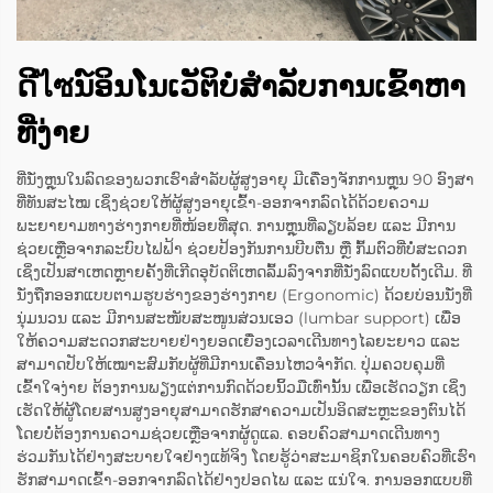
ດີไซນ໌ອິນໂນເວັຕິບໍ່ສຳລັບການເຂົ້າຫາ
ທີ່ງ່າຍ
ທີ່ນັ່ງຫຼຸນໃນລົດຂອງພວກເຮົາສຳລັບຜູ້ສູງອາຍຸ ມີເຄື່ອງຈັກການຫຼຸນ 90 ອົງສາ
ທີ່ທັນສະໄໝ ເຊິ່ງຊ່ວຍໃຫ້ຜູ້ສູງອາຍຸເຂົ້າ-ອອກຈາກລົດໄດ້ດ້ວຍຄວາມ
ພະຍາຍາມທາງຮ່າງກາຍທີ່ໜ້ອຍທີ່ສຸດ. ການຫຼຸນທີ່ລຽບລ້ອຍ ແລະ ມີການ
ຊ່ວຍເຫຼືອຈາກລະບົບໄຟຟ້າ ຊ່ວຍປ້ອງກັນການບີບຕື່ນ ຫຼື ກົ້ມຕົວທີ່ບໍ່ສະດວກ
ເຊິ່ງເປັນສາເຫດຫຼາຍຄັ້ງທີ່ເກີດອຸບັດຕິເຫດລົ້ມລົງຈາກທີ່ນັ່ງລົດແບບດັ້ງເດີມ. ທີ່
ນັ່ງຖືກອອກແບບຕາມຮູບຮ່າງຂອງຮ່າງກາຍ (Ergonomic) ດ້ວຍບ່ອນນັ່ງທີ່
ນຸ່ມນວນ ແລະ ມີການສະໜັບສະໜູນສ່ວນເອວ (lumbar support) ເພື່ອ
ໃຫ້ຄວາມສະດວກສະບາຍຢ່າງຍອດເຍື່ອງເວລາເດີນທາງໄລຍະຍາວ ແລະ
ສາມາດປັບໃຫ້ເໝາະສົມກັບຜູ້ທີ່ມີການເຄື່ອນໄຫວຈຳກັດ. ປຸ່ມຄວບຄຸມທີ່
ເຂົ້າໃຈງ່າຍ ຕ້ອງການພຽງແຕ່ການກົດດ້ວຍນິ້ວມືເທົ່ານັ້ນ ເພື່ອເຮັດວຽກ ເຊິ່ງ
ເຮັດໃຫ້ຜູ້ໂດຍສານສູງອາຍຸສາມາດຮັກສາຄວາມເປັນອິດສະຫຼະຂອງຕົນໄດ້
ໂດຍບໍ່ຕ້ອງການຄວາມຊ່ວຍເຫຼືອຈາກຜູ້ດູແລ. ຄອບຄົວສາມາດເດີນທາງ
ຮ່ວມກັນໄດ້ຢ່າງສະບາຍໃຈຢ່າງແທ້ຈິງ ໂດຍຮູ້ວ່າສະມາຊິກໃນຄອບຄົວທີ່ເຮົາ
ຮັກສາມາດເຂົ້າ-ອອກຈາກລົດໄດ້ຢ່າງປອດໄພ ແລະ ແນ່ໃຈ. ການອອກແບບທີ່