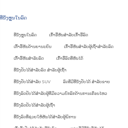
ທີ່ນັ່ງຫຼຸນໃນລົດ
ທີ່ນັ່ງຫຼຸນໃນລົດ
ເກົ້າອີ້ຫັນສຳລັບເກົ້າອີ້ລົດ
ເກົ້າອີ້ຫັນດ້ານຍານະຍົນ
ເກົ້າອີ້ຫັນສຳລັບຜູ້ເຖົ້າສຳລັບລົດ
ເກົ້າອີ້ຫັນສຳລັບລົດ
ເກົ້າອີ້ລົດທີ່ຫັນໄດ້
ທີ່ນັ່ງປັບໄດ້ສຳລັບລົດ ສຳລັບຜູ້ເຖົ້າ
ທີ່ນັ່ງປັບໄດ້ສຳລັບ SUV
ລົດທີ່ມີທີ່ນັ່ງປັບໄດ້ ສຳລັບຂາຍ
ທີ່ນັ່ງລົດປັບໄດ້ສຳລັບຜູ້ທີ່ມີຄວາມບົກລົກດ້ານການເຄື່ອນໄຫວ
ທີ່ນັ່ງລົດປັບໄດ້ສຳລັບຜູ້ເຖົ້າ
ທີ່ນັ່ງລົດທີ່ຊ່ວຍໃຫ້ຫັນໄດ້ສຳລັບຜູ້ພິການ