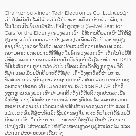
Changzhou Xinder-Tech Electronics Co., Ltd, ແມ່ນມຸ່ງ
ເນັ້ນໃສ່ເຕັກໂນໂລຢີເພື່ອເຮັດໃຫ້ວິທີການເຄື່ອນຍ້າຍດ້ວຍລົດງ່າຍ
ຂຶ້ນ ໂດຍເປັນພິເສດສຳລັບເກົ້າອີ້ງຫຼຸກຫຼານ (Swivel Seat for
Cars for the Elderly) ຂອງພວກເຮົາ. ວິທີການທີ່ພວກເຮົາມີໃຫ້ຜູ້
ສູງອາຍຸແມ່ນຖືກອອກແບບຢ່າງລະອຽດເພື່ອແກ້ໄຂບັນຫາທີ່ຜູ້ສູງ
ອາຍຸເຈີບປຸ່ນເວລາຂຶ້ນລົດ. ພວກເຮົາສະເໜີຄວາມປອດໄພ ແລະ
ຄວາມສະດວກສະບາຍທີ່ດີທີ່ສຸດໃນລົດຂອງພວກເຮົາ. ເຕັກໂນໂລຢີທີ່
ດີທີ່ສຸດ ແລະ ການຜະລິດອັດຕະໂນມັດຖືກນຳໃຊ້ໂດຍທີມງານ R&D
ທີ່ມີປະສົບການຫຼາຍກວ່າ 20 ປີ ເພື່ອຜະລິດເກົ້າອີ້ງຫຼຸກຫຼານທີ່ດີ
ທີ່ສຸດ ແລະ ມີປະສິດທິພາບທີ່ດີທີ່ສຸດ. ເກົ້າອີ້ງທຸກຕັ້ວທີ່ຜ່ານການ
ທົດສອບຈະຕ້ອງບັນລຸມາດຕະຖານການທົດສອບ ແລະ ການຮັບຮອງ
ລະຫວ່າງປະເທດ ເຊັ່ນ: ມາດຕະຖານ ISO ແລະ EU CE. ເກົ້າອີ້
ງຫຼຸກຫຼານຂອງພວກເຮົາສາມາດຕິດຕັ້ງໄດ້ກັບລົດທຸກປະເພດເພື່ອ
ໃຫ້ຜູ້ສູງອາຍຸມີປະສົບການການເດີນທາງທີ່ປອດໄພ ແລະ ສະດວກ
ສະບາຍ. ຄວາມເປັນເລີດແມ່ນຄຳໝັ້ນສັນຍາຂອງພວກເຮົາ ແລະ ນີ້
ແມ່ນເຫດຜົນທີ່ຜູ້ຜະລິດລົດຊັ້ນນຳຂອງຈີນ ແລະ ທົ່ວໂລກໄດ້ຮ່ວມມື
ກັບພວກເຮົາ. ໃນດ້ານການອອກແບບທີ່ໃສ່ຜູ້ໃຊ້ເປັນສຳຄັນ ພວກ
ເຮົາມຸ່ງເນັ້ນໃສ່ການເຮັດໃຫ້ຜູ້ໂດຍສານສູງອາຍຸຮູ້ສຶກປອດໄພ ແລະ
ສະດວກສະບາຍເວລາເດີນທາງ.