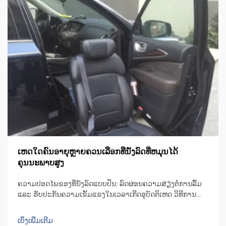
ເຫດໃດຄົນອາຍຸຫຼາຍຄວນເລືອກທີ່ນັ່ງລົດທີ່ຫມຸນໄດ້
ຄຸນນະພາບສູງ
ຄວາມປອດໄພຂອງທີ່ນັ່ງລົດແບບປັ່ນ: ລົດຜ່ອນຄວາມສ່ຽງຕໍ່ການລົ້ມ
ແລະ ຮັບປະກັນຄວາມເຂັ້ມແຂງໃນເວລາເກີດອຸບັດຕິເຫດ ວິທີການ
ອອກແບບທີ່ນັ່ງລົດແບບປັ່ນເພື່ອຫຼຸດຜ່ອນຄວາມບໍ່ສະຖຽນລະຫວ່າງ
ການຍ້າຍຕົວ ເກົ້າອີ້ຫຼືທີ່ນັ່ງມີເຄື່ອງຈັກທີ່ສາມາດປັ່ນໄດ້ເປັນພິເສດ ເຊິ່ງ
ເບິ່ງເພີ່ມເຕີມ