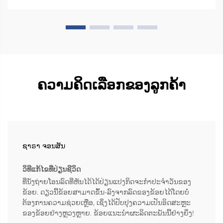
ຊ່ວຍປັ່ນທີ່ນັ່ງໄປ 90 ອົງສາໄປທາງດ້ານປະຕູລົດ ເພື່ອໃຫ້ຜູ້ໃຊ້...
ຄວາມຄິດເລືອກຂອງລູກຄ້າ
ຊາຣາ ຈອນສັນ
ວິທີແກ້ໄຂທີ່ປ່ຽນຊີວິດ
ທີ່ນັ່ງຖ່າຍໂອນລົດທີ່ຫັນໄດ້ໄດ້ປ່ຽນແປງກິດຈະກຳປະຈຳວັນຂອງ
ຂ້ອຍ. ດຽວນີ້ຂ້ອຍສາມາດຂຶ້ນ-ລົງຈາກລົດຂອງຂ້ອຍໄດ້ໂດຍບໍ່
ຕ້ອງການຄວາມຊ່ວຍເຫຼືອ, ເຊິ່ງໄດ້ປັບປຸງຄວາມເປັນອິດສະຫຼະ
ຂອງຂ້ອຍຢ່າງຫຼວງຫຼາຍ. ຂ້ອຍແນະນຳຜະລິດຕະພັນນີ້ຢ່າງຍິ່ງ!