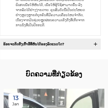
ພິເສດເພື່ອໃຫ້ຫັນໄດ້, ເພື່ອໃຫ້ຜູ້ໃຊ້ສາມາດຂຶ້ນ-ລົງ
ຈາກລົດໄດ້ຢ່າງງ່າຍດາຍ. ຄຸນສົມບັດນີ້ເປັນປະໂຫຍດ
ຢ່າງຫຼວງຫຼາຍຕໍ່ບຸກຄົນທີ່ມີຄວາມເຄື່ອນໄຫວຈຳກັດ,
ເນື່ອງຈາກມັນຊ່ວຍຫຼຸດຜ່ອນຄວາມເຄັ່ງຕຶງທີ່ເກີດຈາກ
ການນັ່ງທີ່ເປັນປົກກະຕິ.
ຂ້ອຍຈະຕິດຕັ້ງເກົ້າອີ່ທີ່ຫັນໄດ້ຂອງລົດແນວໃດ?
ບົດຄວາມທີ່ກ່ຽວຂ້ອງ
13
Jan