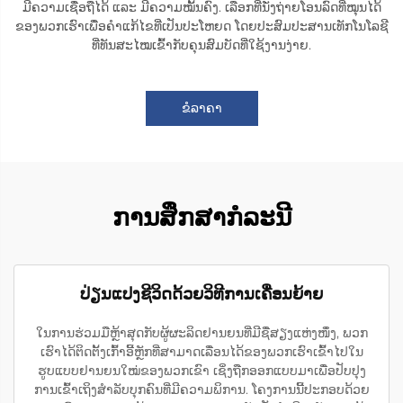
ມີຄວາມເຊື່ອຖືໄດ້ ແລະ ມີຄວາມໝັ້ນຄົງ. ເລືອກທີ່ນັ່ງຖ່າຍໂອນລົດທີ່ໝຸນໄດ້
ຂອງພວກເຮົາເພື່ອຄຳແກ້ໄຂທີ່ເປັນປະໂຫຍດ ໂດຍປະສົມປະສານເທັກໂນໂລຊີ
ທີ່ທັນສະໄໝເຂົ້າກັບຄຸນສົມບັດທີ່ໃຊ້ງານງ່າຍ.
ຂໍລາຄາ
ການສຶກສາກໍລະນີ
ປ່ຽນແປງຊີວິດດ້ວຍວິທີການເຄື່ອນຍ້າຍ
ໃນການຮ່ວມມືຫຼ້າສຸດກັບຜູ້ຜະລິດຢານຍນທີ່ມີຊື່ສຽງແຫ່ງໜຶ່ງ, ພວກ
ເຮົາໄດ້ຕິດຕັ້ງເກົ້າອີ້ຫຼັກທີ່ສາມາດເລື່ອນໄດ້ຂອງພວກເຮົາເຂົ້າໄປໃນ
ຮູບແບບຢານຍນໃໝ່ຂອງພວກເຂົາ ເຊິ່ງຖືກອອກແບບມາເພື່ອປັບປຸງ
ການເຂົ້າເຖິງສຳລັບບຸກຄົນທີ່ມີຄວາມພິການ. ໂຄງການນີ້ປະກອບດ້ວຍ