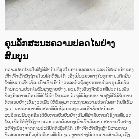
ຄຸນລັກສະນະຄວາມປອດໄພຢ່າງ
ສົມບູນ
ຄວາມປອດໄພເປັນສິ່ງທີ່ສຳຄັນທີ່ສຸດໃນການອອກແບບ ແລະ ວິສະວະກຳຂອງ
ເກົ້າເຈົ້າເກົ້ານັ່ງຖ່າຍໂອນລົດທີ່ຫັນໄດ້, ເຊິ່ງເປັນແນວທາງໃນທຸກການμຕັດສິນ
ໃຈທີ່ພວກເຮົາເຮັດ. ເກົ້າເຈົ້າເກົ້ານັ່ງແຕ່ລະຕັ້ວຖືກອຸປະກອນດ້ວຍຄຸນສົມບັດ
ດ້ານຄວາມປອດໄພຂັ້ນສູງຫຼາຍຢ່າງ, ລວມທັງເຄື່ອງຈັກລັອກທີ່ປອດໄພເພື່ອ
ປ້ອງກັນການເຄື່ອນທີ່ທີ່ບໍ່ໄດ້ຕັ້ງໃຈ ແລະ ວັດຖຸທີ່ມີຄຸນນະພາບສູງທີ່ໄດ້ຮັບການ
ທົດສອບຢ່າງເຂັ້ມງວດເພື່ອໃຫ້ບັນລຸມາດຕະຖານຄວາມປອດໄພສາກົນທີ່ເຂັ້ມ
ງວດ. ຂະບວນການທົດສອບທີ່ຄົບຖ້ວນຂອງພວກເຮົາຮັບປະກັນວ່າ
ຜະລິດຕະພັນທຸກຊິ້ນໄດ້ຮັບການຢືນຢັນຢ່າງເຕັມທີ່ສຳລັບການໃຊ້ງານທີ່ປອດ
ໄພ, ເພື່ອໃຫ້ຜູ້ໃຊ້ງານ ແລະ ຄອບຄົວຂອງເຂົາເຈົ້າມີຄວາມສະບາຍໃຈຢ່າງ
ແທ້ຈິງເນື່ອງຈາກການປະຕິບັດທີ່ເຊື່ອຖືໄດ້. ເກົ້າເຈົ້າເກົ້ານັ່ງເຫຼົ່ານີ້ຜ່ານການ
ທົດສອບການເກີດອຸບັດຕິເຫດທີ່ເຂັ້ມງວດຫຼາຍຢ່າງດ້ວຍຄວາມສຳເລັດ, ເຊິ່ງ