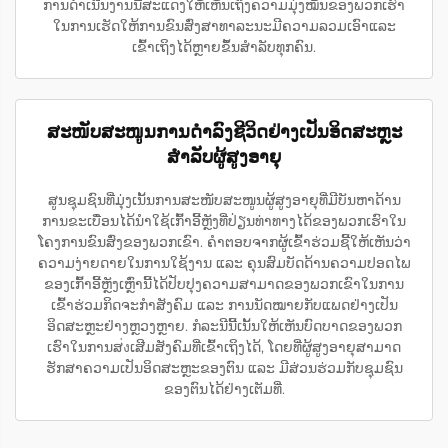
ການດຳເນີນງານນີ້ສະແດງໃຫ້ເຫັນເຖິງຄວາມມຸ່ງໝັ້ນຂອງພວກເຮົາ
ໃນການເຮັດໃຫ້ການຂົນສົ່ງສາທາລະນະມີຄວາມລວມເອົາແລະ
ເຂົ້າເຖິງໄດ້ຫຼາຍຂຶ້ນສຳລັບທຸກຄົນ.
ສະໜັບສະໜູນການດຳລົງຊີວິດຢ່າງເປັນອິດສະຫຼະ
ສຳລັບຜູ້ສູງອາຍຸ
ສູນຊຸມຊົນທີ່ມຸ່ງເນັ້ນການສະໜັບສະໜູນຜູ້ສູງອາຍຸທີ່ມີບັນຫາດ້ານ
ການຂະເບື່ອນໄດ້ນຳໃຊ້ເກົ້າອີ້ຫຼັງທີ່ປ່ຽນທ່າທາງໄດ້ຂອງພວກເຮົາໃນ
ໂຄງການຂົນສົ່ງຂອງພວກເຂົາ. ຄຳຕອບຈາກຜູ້ເຂົ້າຮ່ວມຊີ້ໃຫ້ເຫັນວ່າ
ຄວາມງ່າຍດາຍໃນການໃຊ້ງານ ແລະ ຄຸນສົມບັດດ້ານຄວາມປອດໄພ
ຂອງເກົ້າອີ້ຫຼັງເຫຼົ່ານີ້ໄດ້ປັບປຸງຄວາມສາມາດຂອງພວກເຂົາໃນການ
ເຂົ້າຮ່ວມກິດຈະກຳສັງຄົມ ແລະ ການນັດໝາຍກັບແພດຢ່າງເປັນ
ອິດສະຫຼະຢ່າງຫຼວງຫຼາຍ. ກໍລະນີນີ້ເນັ້ນໃຫ້ເຫັນບົດບາດຂອງພວກ
ເຮົາໃນການສ่งເສີມສັງຄົມທີ່ເຂົ້າເຖິງໄດ້, ໂດຍທີ່ຜູ້ສູງອາຍຸສາມາດ
ຮັກສາຄວາມເປັນອິດສະຫຼະຂອງຕົນ ແລະ ມີສ່ວນຮ່ວມກັບຊຸມຊົນ
ຂອງຕົນໄດ້ຢ່າງເຕັມທີ່.