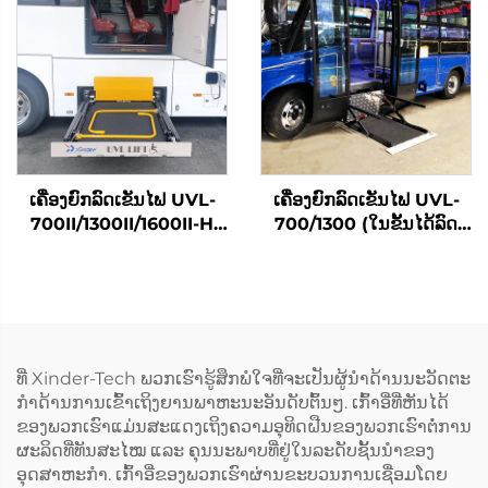
ເຄື່ອງຍົກລົດເຂັນໄຟ UVL-
ເຄື່ອງຍົກລົດເຂັນໄຟ UVL-
700II/1300II/1600II-H
700/1300 (ໃນຂັ້ນໄດ້ລົດ
(ໃນທີ່ເກັບສຳພາດ)
ໂດຍສານ)
ທີ່ Xinder-Tech ພວກເຮົາຮູ້ສຶກພໍໃຈທີ່ຈະເປັນຜູ້ນຳດ້ານນະວັດຕະ
ກຳດ້ານການເຂົ້າເຖິງຍານພາຫະນະອັນດັບຕົ້ນໆ. ເກົ້າອີ່ທີ່ຫັນໄດ້
ຂອງພວກເຮົາແມ່ນສະແດງເຖິງຄວາມອຸທິດຝືນຂອງພວກເຮົາຕໍ່ການ
ຜະລິດທີ່ທັນສະໄໝ ແລະ ຄຸນນະພາບທີ່ຢູ່ໃນລະດັບຊັ້ນນຳຂອງ
ອຸດສາຫະກຳ. ເກົ້າອີ່ຂອງພວກເຮົາຜ່ານຂະບວນການເຊື່ອມໂດຍ