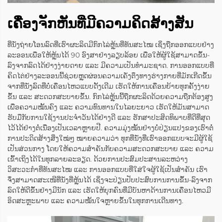
ເຄື່ອງຈັກຫັນທີ່ມີຄວາມຄິດສ້າງສັນ
ທີ່ນັ່ງຖ່າຍໂອນລົດທີ່ເຮົາຜະລິດມີກົກໄລ່ຫຼຸ້ນທີ່ທັນສະໄໝ ເຊິ່ງຖືກອອກແບບຢ່າງ
ລະອອນເພື່ອໃຫ້ຫຼຸ້ນໄດ້ 90 ອົງສາຢ່າງລຽບລ້ອຍ ເພື່ອໃຫ້ຜູ້ໃຊ້ສາມາດຂຶ້ນ-
ລົງຈາກລົດໄດ້ຢ່າງງ່າຍດາຍ ແລະ ມີຄວາມເປັນທຳມະຊາດ. ການອອກແບບທີ່
ຄິດໄຕ່ຢ່າງລະອອນນີ້ຊ່ວຍຫຼຸດຜ່ອນຄວາມເຄັ່ງຕຶງທາງຮ່າງກາຍທີ່ມັກເກີດຂຶ້ນ
ຈາກທີ່ນັ່ງລົດທີ່ບໍ່ເຄື່ອນໄຫວແບບດັ້ງເດີມ ເຮັດໃຫ້ການເຄື່ອນຍ້າຍທຸກຄັ້ງງ່າຍ
ຂຶ້ນ ແລະ ສະດວກສະບາຍຂຶ້ນ. ກົກໄລ່ຫຼຸ້ນນີ້ຖືກຜະລິດດ້ວຍຄວາມຖືກຕ້ອງສູງ
ເພື່ອຄວາມໝັ້ນຄົງ ແລະ ຄວາມທົນທານໃນໄລຍະຍາວ ເຮັດໃຫ້ມັນສາມາດ
ຮັບມືກັບການໃຊ້ງານປະຈຳວັນໄດ້ຢ່າງດີ ແລະ ຮັກສາປະສິດທິພາບທີ່ດີທີ່ສຸດ
ໄວ້ໄດ້ຢ່າງຕໍ່ເນື່ອງເປັນເວລາຫຼາຍປີ. ຄວາມມຸ່ງໝັ້ນຢ່າງບໍ່ປ່ຽນແປງຂອງເຮົາຕໍ່
ການປະດິດສ້າງສິ່ງໃໝ່ໆ ໝາຍຄວາມວ່າ ທຸກທີ່ນັ່ງທີ່ເຮົາອອກແບບຈະມີຜູ້ໃຊ້
ເປັນສ່ວນກາງ ໂດຍໃຫ້ຄວາມສຳຄັນກັບຄວາມສະດວກສະບາຍ ແລະ ຄວາມ
ເຂົ້າເຖິງໄດ້ໃນທຸກລາຍລະອຽດ. ດ້ວຍການປະສົມປະສານລະຫວ່າງ
ວິສະວະກຳທີ່ທັນສະໄໝ ແລະ ການອອກແບບທີ່ໃສ່ໃຈຜູ້ໃຊ້ເປັນສຳຄັນ ເຮົາ
ຈຶ່ງສາມາດສະເໜີທີ່ນັ່ງທີ່ຫຼຸ້ນໄດ້ ເຊິ່ງຈະປ່ຽນປັບປະສົບການການຂຶ້ນ-ລົງຈາກ
ລົດໃຫ້ດີຂຶ້ນຢ່າງມີນັກ ແລະ ເຮັດໃຫ້ບຸກຄົນທີ່ມີບັນຫາດ້ານການເຄື່ອນໄຫວມີ
ອິດສະຫຼະພາບ ແລະ ຄວາມໝັ້ນໃຈຫຼາຍຂຶ້ນໃນທຸກການເດີນທາງ.