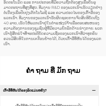
ອັດຕະໂນມັດ ແລະ ການປະກອບທີ່ມີຄວາມຖືກຕ້ອງສູງເພື່ອບັນລຸ
ມາດຕະຖານທີ່ສູງທີ່ສຸດ. ທີມງານ R&D ຂອງພວກເຮົາເຮັດວຽກຢ່າງ
ຕໍ່ເນື່ອງເພື່ອປັບປຸງເຕັກໂນໂລຊີ ແລະ ຄວາມປອດໄພຂອງເກົ້າອີ່ຂອງ
ພວກເຮົາ. ທີມງານຂອງພວກເຮົາຮັບຜິດຊອບການຈົດສິດທິບັດເຖິງ
40 ລາຍ, ເຮັດໃຫ້ພວກເຮົາຢູ່ໃນຕຳແໜ່ງນຳ້້າເພື່ອຕອບສະຫນອງ
ຄວາມຕ້ອງການຂອງຊຸມຊົນຜູ້ທີ່ມີຄວາມບົກລົກດ້ານຮ່າງກາຍ. ພວກ
ເຮົາຮູ້ສຶກພໍໃຈທີ່ຈະປະຕິບັດຄວາມເຊື່ອຂອງພວກເຮົາທີ່ວ່າທຸກຄົນ
ຄວນມີສິດທິໃນການເคลື່ອນຍ້າຍໄດ້, ດ້ວຍເກົ້າອີ່ທີ່ຫັນໄດ້ຂອງພວກ
ເຮົາ.
ຄໍາ ຖາມ ທີ່ ມັກ ຖາມ
ເກົ້າອີ່ທີ່ຫັນໄດ້ຂອງລົດແມ່ນຫຍັງ?
ເກົ້າອີ່ທີ່ຫັນໄດ້ຂອງລົດແມ່ນເກົ້າອີ່ທີ່ຖືກອອກແບບເປັນ