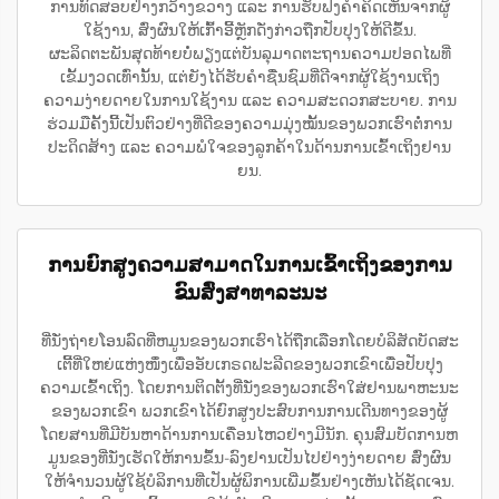
ການທົດສອບຢ່າງກວ້າງຂວາງ ແລະ ການຮັບຟັງຄຳຄິດເຫັນຈາກຜູ້
ໃຊ້ງານ, ສົ່ງຜົນໃຫ້ເກົ້າອີ້ຫຼັກດັ່ງກ່າວຖືກປັບປຸງໃຫ້ດີຂຶ້ນ.
ຜະລິດຕະພັນສຸດທ້າຍບໍ່ພຽງແຕ່ບັນລຸມາດຕະຖານຄວາມປອດໄພທີ່
ເຂັ້ມງວດເທົ່ານັ້ນ, ແຕ່ຍັງໄດ້ຮັບຄຳຊື່ນຊົມທີ່ດີຈາກຜູ້ໃຊ້ງານເຖິງ
ຄວາມງ່າຍດາຍໃນການໃຊ້ງານ ແລະ ຄວາມສະດວກສະບາຍ. ການ
ຮ່ວມມືຄັ້ງນີ້ເປັນຕົວຢ່າງທີ່ດີຂອງຄວາມມຸ່ງໝັ້ນຂອງພວກເຮົາຕໍ່ການ
ປະດິດສ້າງ ແລະ ຄວາມພໍໃຈຂອງລູກຄ້າໃນດ້ານການເຂົ້າເຖິງຢານ
ຍນ.
ການຍົກສູງຄວາມສາມາດໃນການເຂົ້າເຖິງຂອງການ
ຂົນສົ່ງສາທາລະນະ
ທີ່ນັ່ງຖ່າຍໂອນລົດທີ່ຫມູນຂອງພວກເຮົາໄດ້ຖືກເລືອກໂດຍບໍລິສັດບັດສະ
ເຕີ້ທີ່ໃຫຍ່ແຫ່ງໜຶ່ງເພື່ອອັບເກຣດຟະລີດຂອງພວກເຂົາເພື່ອປັບປຸງ
ຄວາມເຂົ້າເຖິງ. ໂດຍການຕິດຕັ້ງທີ່ນັ່ງຂອງພວກເຮົາໃສ່ຢານພາຫະນະ
ຂອງພວກເຂົາ ພວກເຂົາໄດ້ຍົກສູງປະສົບການການເດີນທາງຂອງຜູ້
ໂດຍສານທີ່ມີບັນຫາດ້ານການເຄື່ອນໄຫວຢ່າງມີນັກ. ຄຸນສົມບັດການຫ
ມູນຂອງທີ່ນັ່ງເຮັດໃຫ້ການຂຶ້ນ-ລົງຢານເປັນໄປຢ່າງງ່າຍດາຍ ສົ່ງຜົນ
ໃຫ້ຈຳນວນຜູ້ໃຊ້ບໍລິການທີ່ເປັນຜູ້ພິການເພີ່ມຂຶ້ນຢ່າງເຫັນໄດ້ຊັດເຈນ.