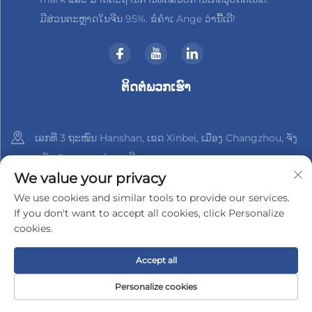
ມີສ່ວນຕະຫຼາດໃນຈີນ 95%. ຂໍຄຳເ Ange ວ່ານີ້ເດີ!
ຕິດຕໍ່ພວກເຮົາ
ເລກທີ 3 ຖະໜົນ Hanshan, ເຂດ Xinbei, ເມືອງ Changzhou, ຈັງ
ຫວັດ Jiangsu, ປະເທດຈີນ
We value your privacy
+86-18961288218
We use cookies and similar tools to provide our services.
If you don't want to accept all cookies, click Personalize
[email protected]
cookies.
Accept all
ລິขະສິດ © 2025 າງຊູ Xinder-Tech Electronics Co., Ltd.
ນະໂຍບາຍ
ຄວາມເປັນສ່ວນຕົວ
Personalize cookies
ໜ້າຫຼັກ
ຜະລິດຕະພັນ
ອີເມວ
ໂທ