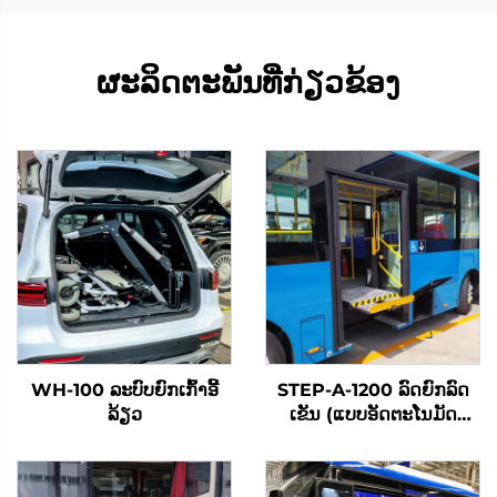
ຜະລິດຕະພັນທີ່ກ່ຽວຂ້ອງ
WH-100 ລະບົບຍົກເກົ້າອີ້
STEP-A-1200 ລົດຍົກລົດ
ລ້ຽວ
ເຂັນ (ແບບອັດຕະໂນມັດ
ທັງໝົດ)