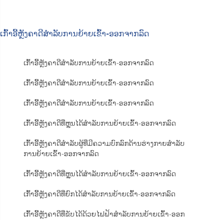
ເກົ້າອີ້ຫຼັງຄາດີສຳລັບການຍ້າຍເຂົ້າ-ອອກຈາກລົດ
ເກົ້າອີ້ຫຼັງຄາດີສຳລັບການຍ້າຍເຂົ້າ-ອອກຈາກລົດ
ເກົ້າອີ້ຫຼັງຄາດີສຳລັບການຍ້າຍເຂົ້າ-ອອກຈາກລົດ
ເກົ້າອີ້ຫຼັງຄາດີສຳລັບການຍ້າຍເຂົ້າ-ອອກຈາກລົດ
ເກົ້າອີ້ຫຼັງຄາດີທີ່ຫຼຸນໄດ້ສຳລັບການຍ້າຍເຂົ້າ-ອອກຈາກລົດ
ເກົ້າອີ້ຫຼັງຄາດີສຳລັບຜູ້ທີ່ມີຄວາມບົກລົກດ້ານຮ່າງກາຍສຳລັບ
ການຍ້າຍເຂົ້າ-ອອກຈາກລົດ
ເກົ້າອີ້ຫຼັງຄາດີທີ່ຫຼຸນໄດ້ສຳລັບການຍ້າຍເຂົ້າ-ອອກຈາກລົດ
ເກົ້າອີ້ຫຼັງຄາດີທີ່ຍົກໄດ້ສຳລັບການຍ້າຍເຂົ້າ-ອອກຈາກລົດ
ເກົ້າອີ້ຫຼັງຄາດີທີ່ຂັບໄດ້ດ້ວຍໄຟຟ້າສຳລັບການຍ້າຍເຂົ້າ-ອອກ