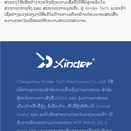
ສະແດງໃຫ້ເຫັນຢ່າງຈະແຈ້ງເຖິງຄວາມເຊື່ອຖືໄດ້ທີ່ພິສູດແລ້ວໃນ
ສະຖານະການຈິງ ແລະ ສະຖານະການฉຸກເຮີບ. ຢູ່ Xinder-Tech, ພວກເຮົາ
ເຊື່ອຢ່າງແຂງແຮງວ່າວິທີແກ້ໄຂດ້ານການເຄື່ອນຍ້າຍບໍ່ຄວນຈະເສຍເສີຍ
ຄວາມປອດໄພເພື່ອແລກກັບຄວາມສະດວກສະບາຍ.
Changzhou Xinder-Tech Electronics Co., Ltd. ໃຫ້
ບໍລິການອຸປະກອນສຳລັບການເຂົ້າເຖິງຢານພາຫະນະ ສຳລັບ
ຜູ້ຜະລິດຕາມການສັ່ງຊື້ (OEM) ແລະ ກຸ່ມຢານພາຫະນະ.
ເຄື່ອງຍົກເກົ້າອີ້ຫຼັງ, ລໍ້ເຄື່ອງຍົກ, ເກົ້າອີ້ຫຼັງທີ່ຫັນໄດ້ (Swivel
Seats) ແລະ ລະບົບຮັກສາຄວາມປອດໄພຂອງພວກເຮົາ ໄດ້
ຮັບການຮັບຮອງຕາມມາດຕະຖານ IATF 16949, CE, E-
mark ແລະ ມາດຕະຖານການທົດສອບການເກີດອຸບັດຕິເຫດ.