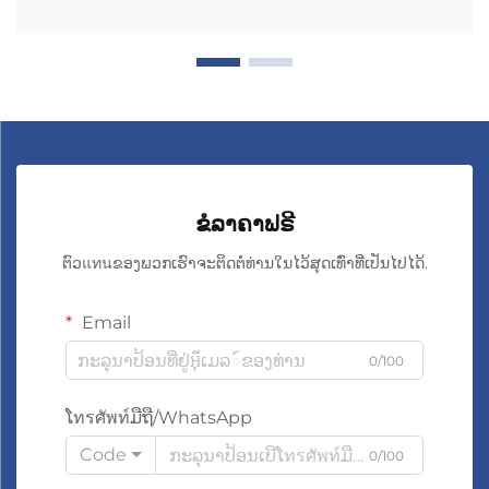
ຂໍລາຄາຟຣີ
ຕົວแทนຂອງພວກເຮົາຈະຕິດຕໍ່ທ່ານໃນໄວ້ສຸດເທົ່າທີ່ເປັນໄປໄດ້.
Email
0/100
ໂทรศัพท์ມືຖື/WhatsApp
Code
0/100