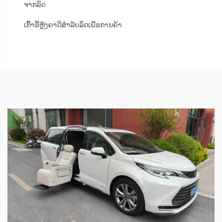
ຈາກລົດ
ເກົ້າອີ້ຫຼັງຄາດີສຳລັບລົດເພື່ອການຄ້າ