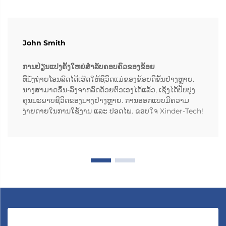
John Smith
ການປ່ຽນແປງຄັ້ງໃຫຍ່ສຳລັບຄອບຄົວຂອງຂ້ອຍ
ທີ່ນັ່ງຖ່າຍໂອນລົດໄດ້ເຮັດໃຫ້ຊີວິດແມ່ຂອງຂ້ອຍດີຂຶ້ນຢ່າງຫຼາຍ.
ນາງສາມາດຂຶ້ນ-ລົງຈາກລົດດ້ວຍຕົວເອງໄດ້ແລ້ວ, ເຊິ່ງໄດ້ປັບປຸງ
ຄຸນນະພາບຊີວິດຂອງນາງຢ່າງຫຼາຍ. ການອອກແບບມີຄວາມ
ງ່າຍດາຍໃນການໃຊ້ງານ ແລະ ປອດໄພ. ຂອບໃຈ Xinder-Tech!