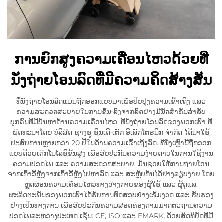
ການຍົກສູງຄວາມເຄື່ອນໄຫວດ້ວຍທີ່
ນັ່ງຖ່າຍໂອນລົດທີ່ມີຄວາມຄິດສ້າງສັນ
ທີ່ນັ່ງຖ່າຍໂອນລົດແມ່ນຖືກອອກແບບມາເພື່ອປັບປຸງຄວາມເຂົ້າເຖິງ ແລະ
ຄວາມສະດວກສະບາຍໃນການຂຶ້ນ-ລົງຈາກລົດຢ່າງມີນັກສຳຄັນສຳລັບ
ບຸກຄົນທີ່ມີບັນຫາດ້ານຄວາມເຄື່ອນໄຫວ. ທີ່ນັ່ງຖ່າຍໂອນລົດຂອງພວກເຮົາ ທີ່
ພັດທະນາໂດຍ ບໍລິສັດ ຊາງຊູ ຊິນເດີ-ເຕັກ ອີເລັກໂຕຣນິກ ຈຳກັດ ໄດ້ນຳໃຊ້
ປະສົບການຫຼາຍກວ່າ 20 ປີໃນດ້ານຄວາມເຂົ້າເຖິງລົດ. ທີ່ນັ່ງເຫຼົ່ານີ້ຖືກອອກ
ແບບດ້ວຍເຕັກໂນໂລຊີຂັ້ນສູງ ເພື່ອຮັບປະກັນຄວາມງ່າຍດາຍໃນການໃຊ້ງານ
ຄວາມປອດໄພ ແລະ ຄວາມສະດວກສະບາຍ. ມັນຊ່ວຍໃຫ້ການຖ່າຍໂອນ
ຈາກເກົ້າອີ້ຫຼັງຈາກເກົ້າອີ້ຫຼັງໄປຫາລົດ ແລະ ສະຫຼັບກັນໄດ້ຢ່າງລຽບງ່າຍ ໂດຍ
ຫຼຸດຜ່ອນຄວາມເຄື່ອນໄຫວທາງຮ່າງກາຍຂອງຜູ້ໃຊ້ ແລະ ຜູ້ດູແລ.
ຜະລິດຕະພັນຂອງພວກເຮົາໄດ້ຮັບການທົດສອບຢ່າງເຂັ້ມງວດ ແລະ ຮັບຮອງ
ຢ່າງເປັນທາງການ ເພື່ອຮັບປະກັນຄວາມສອດຄ່ອງຕາມມາດຕະຖານຄວາມ
ປອດໄພລະຫວ່າງປະເທດ ເຊັ່ນ: CE, ISO ແລະ EMARK. ດ້ວຍສິດທິບັດທີ່ມີ