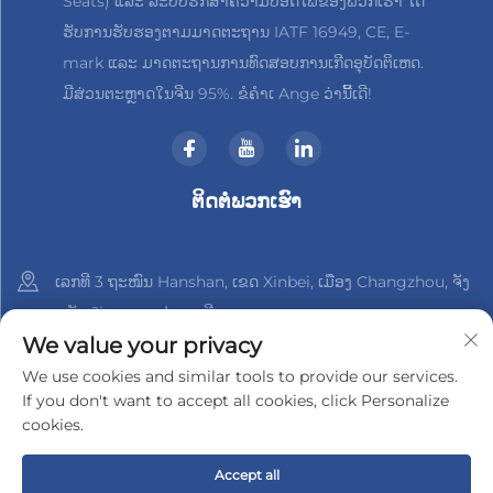
Seats) ແລະ ລະບົບຮັກສາຄວາມປອດໄພຂອງພວກເຮົາ ໄດ້
ຮັບການຮັບຮອງຕາມມາດຕະຖານ IATF 16949, CE, E-
mark ແລະ ມາດຕະຖານການທົດສອບການເກີດອຸບັດຕິເຫດ.
ມີສ່ວນຕະຫຼາດໃນຈີນ 95%. ຂໍຄຳເ Ange ວ່ານີ້ເດີ!
ຕິດຕໍ່ພວກເຮົາ
ເລກທີ 3 ຖະໜົນ Hanshan, ເຂດ Xinbei, ເມືອງ Changzhou, ຈັງ
ຫວັດ Jiangsu, ປະເທດຈີນ
We value your privacy
+86-18961288218
We use cookies and similar tools to provide our services.
If you don't want to accept all cookies, click Personalize
[email protected]
cookies.
Accept all
ລິขະສິດ © 2025 າງຊູ Xinder-Tech Electronics Co., Ltd.
ນະໂຍບາຍ