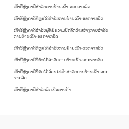
ເກົ້າອີ້ຫຼັງຄາດີສຳລັບການຍ້າຍເຂົ້າ-ອອກຈາກລົດ
ເກົ້າອີ້ຫຼັງຄາດີທີ່ຫຼຸນໄດ້ສຳລັບການຍ້າຍເຂົ້າ-ອອກຈາກລົດ
ເກົ້າອີ້ຫຼັງຄາດີສຳລັບຜູ້ທີ່ມີຄວາມບົກລົກດ້ານຮ່າງກາຍສຳລັບ
ການຍ້າຍເຂົ້າ-ອອກຈາກລົດ
ເກົ້າອີ້ຫຼັງຄາດີທີ່ຫຼຸນໄດ້ສຳລັບການຍ້າຍເຂົ້າ-ອອກຈາກລົດ
ເກົ້າອີ້ຫຼັງຄາດີທີ່ຍົກໄດ້ສຳລັບການຍ້າຍເຂົ້າ-ອອກຈາກລົດ
ເກົ້າອີ້ຫຼັງຄາດີທີ່ຂັບໄດ້ດ້ວຍໄຟຟ້າສຳລັບການຍ້າຍເຂົ້າ-ອອກ
ຈາກລົດ
ເກົ້າອີ້ຫຼັງຄາດີສຳລັບລົດເພື່ອການຄ້າ