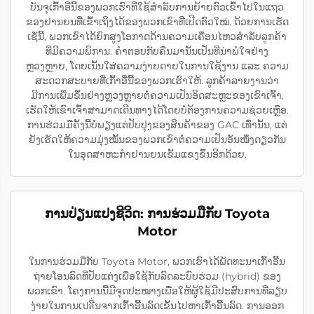
ບັນຈຸເກົ້າອີ່ນີ້ຂອງພວກເຮົາທີ່ໃຊ້ສຳລັບການຍ້າຍຕົວເຂົ້າໄປໃນແຖວ
ຂອງຢານຍນທີ່ເຂົ້າເຖິງໄດ້ຂອງພວກເຂົາທີ່ເປີດຕົວໃໝ່. ດ້ວຍການເຮັດ
ເຊັ່ນີ້, ພວກເຂົາໄດ້ຍົກສູງໂອກາດດ້ານຄວາມເຄື່ອນໄຫວສຳລັບລູກຄ້າ
ທີ່ມີຄວາມພິການ. ຄຳຕອບກັບຄືນມານັ້ນເປັນທີ່ນ່າພໍໃຈຢ່າງ
ຫຼວງຫຼາຍ, ໂດຍເນັ້ນໃສ່ຄວາມງ່າຍດາຍໃນການໃຊ້ງານ ແລະ ຄວາມ
ສະດວກສະບາຍທີ່ເກົ້າອີ່ນີ້ຂອງພວກເຮົາໃຫ້. ລູກຄ້າລາຍງານວ່າ
ມີການເພີ່ມຂຶ້ນຢ່າງຫຼວງຫຼາຍຕໍ່ຄວາມເປັນອິດສະຫຼະຂອງເຂົາເຈົ້າ,
ເຮັດໃຫ້ເຂົາເຈົ້າສາມາດເດີນທາງໄດ້ໂດຍບໍ່ຕ້ອງການຄວາມຊ່ວຍເຫຼືອ.
ການຮ່ວມມືຄັ້ງນີ້ບໍ່ພຽງແຕ່ປັບປຸງຂອງສິນຄ້າຂອງ GAC ເທົ່ານັ້ນ, ແຕ່
ຍັງເຮັດໃຫ້ຄວາມມຸ່ງໝັ້ນຂອງພວກເຂົາຕໍ່ຄວາມເປັນອັນໜຶ່ງດຽວກັນ
ໃນອຸດສາຫະກຳຢານຍນເຂັ້ມແຂງຂຶ້ນອີກດ້ວຍ.
ການປ່ຽນແປງຊີວິດ: ການຮ່ວມມືກັບ Toyota
Motor
ໃນການຮ່ວມມືກັບ Toyota Motor, ພວກເຮົາໄດ້ພັດທະນາເກົ້າອີ້ນ
ຖ່າຍໂອນລົດທີ່ປັບແຕ່ງເພື່ອໃຊ້ກັບລົດລະບົບຮ່ວມ (hybrid) ຂອງ
ພວກເຂົາ. ໂຄງການນີ້ມີຈຸດປະໝາງເພື່ອໃຫ້ຜູ້ໃຊ້ມີປະສົບການທີ່ລຽບ
ງ່າຍໃນການເปลີ່ນຈາກເກົ້າອີ້ນລົດເຂັ້ນໄປຫາເກົ້າອີ້ນລົດ. ການອອກ