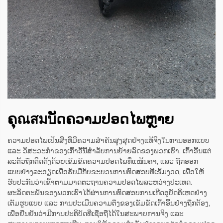
ຄຸณสมบັດຄວາມປອດໄພຫຼາຍ
ຄວາມປອດໄພເປັນສິ່ງທີ່ມີຄວາມສຳຄັນສູງສຸດຢ່າງແທ້ຈິງໃນການອອກແບບ
ແລະ ວິສະວະກຳຂອງເກົ້າອີ້ນີ້ສຳລັບການຍ້າຍລົດຂອງພວກເຮົາ. ເກົ້າອີ້ນແຕ່
ລະຕັ້ວຖືກຕິດຕັ້ງດ້ວຍເຂັມຂັດຄວາມປອດໄພທີ່ແໜ້ນຄາ, ແລະ ຖືກອອກ
ແບບຢ່າງລະອຽດເພື່ອຮັບມືກັບຂະບວນການທົດສອບທີ່ເຂັ້ມງວດ, ເພື່ອໃຫ້
ຮັບປະກັນວ່າເຂົ້າຕາມມາດຕະຖານຄວາມປອດໄພລະຫວ່າງປະເທດ.
ຜະລິດຕະພັນຂອງພວກເຮົາໄດ້ຜ່ານການທົດສອບການເກີດອຸບັດຕິເຫດຢ່າງ
ເຕັມຮູບແບບ ແລະ ການປະເມີນຄວາມຕຶງຂອງເຂັມຂັດເກົ້າອີ້ນຢ່າງຖືກຕ້ອງ,
ເພື່ອຢືນຢັນວ່າມີການປະຕິບັດທີ່ເຊື່ອຖືໄດ້ໃນສະພາບການຈິງ ແລະ