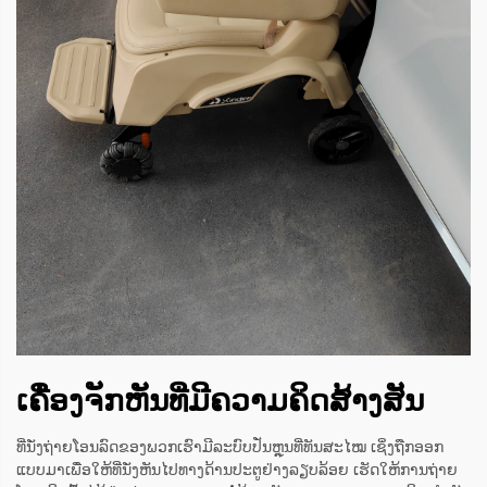
ເຄື່ອງຈັກຫັນທີ່ມີຄວາມຄິດສ້າງສັນ
ທີ່ນັ່ງຖ່າຍໂອນລົດຂອງພວກເຮົາມີລະບົບປັ່ນຫຼຸນທີ່ທັນສະໄໝ ເຊິ່ງຖືກອອກ
ແບບມາເພື່ອໃຫ້ທີ່ນັ່ງຫັນໄປທາງດ້ານປະຕູຢ່າງລຽບລ້ອຍ ເຮັດໃຫ້ການຖ່າຍ