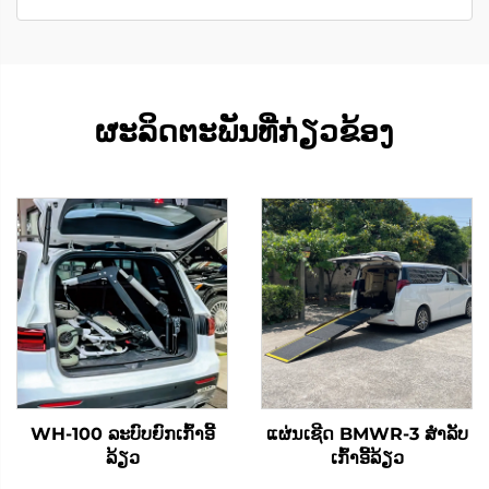
ຜະລິດຕະພັນທີ່ກ່ຽວຂ້ອງ
WH-100 ລະບົບຍົກເກົ້າອີ້
ແຜ່ນເຊີດ BMWR-3 ສໍາລັບ
ລ້ຽວ
ເກົ້າອີ້ລ້ຽວ