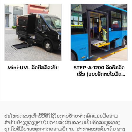
Mini-UVL ລົດຍົກລົດເຂັນ
STEP-A-1200 ລົດຍົກລົດ
ເຂັນ (ແບບອັດຕະໂນມັດ
ທັງໝົດ)
ປະໂຫຍດຂອງເກົ້າອີ້ນີ້ທີ່ໃຊ້ໃນການຍ້າຍຈາກລົດແມ່ນມີຄວາມ
ສຳຄັນຢ່າງຫຼວງຫຼາຍໃນການສ่งເສີມຄວາມເປັນອິດສະຫຼະຂອງ
ບຸກຄົນທີ່ມີພາວະທຸກຈາກຄວາມພິການ. ສາທາລະນະສົມາຄົມ ຊາງ