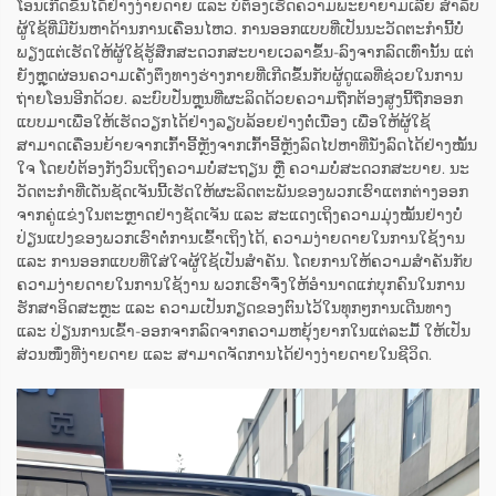
ໂອນເກີດຂຶ້ນໄດ້ຢ່າງງ່າຍດາຍ ແລະ ບໍ່ຕ້ອງເຮັດຄວາມພະຍາຍາມເລີຍ ສຳລັບ
ຜູ້ໃຊ້ທີ່ມີບັນຫາດ້ານການເຄື່ອນໄຫວ. ການອອກແບບທີ່ເປັນນະວັດຕະກຳນີ້ບໍ່
ພຽງແຕ່ເຮັດໃຫ້ຜູ້ໃຊ້ຮູ້ສຶກສະດວກສະບາຍເວລາຂຶ້ນ-ລົງຈາກລົດເທົ່ານັ້ນ ແຕ່
ຍັງຫຼຸດຜ່ອນຄວາມເຄັ່ງຕຶງທາງຮ່າງກາຍທີ່ເກີດຂຶ້ນກັບຜູ້ດູແລທີ່ຊ່ວຍໃນການ
ຖ່າຍໂອນອີກດ້ວຍ. ລະບົບປັ່ນຫຼຸນທີ່ຜະລິດດ້ວຍຄວາມຖືກຕ້ອງສູງນີ້ຖືກອອກ
ແບບມາເພື່ອໃຫ້ເຮັດວຽກໄດ້ຢ່າງລຽບລ້ອຍຢ່າງຕໍ່ເນື່ອງ ເພື່ອໃຫ້ຜູ້ໃຊ້
ສາມາດເຄື່ອນຍ້າຍຈາກເກົ້າອີ້ຫຼັງຈາກເກົ້າອີ້ຫຼັງລົດໄປຫາທີ່ນັ່ງລົດໄດ້ຢ່າງໝັ້ນ
ໃຈ ໂດຍບໍ່ຕ້ອງກັງວົນເຖິງຄວາມບໍ່ສະຖຽນ ຫຼື ຄວາມບໍ່ສະດວກສະບາຍ. ນະ
ວັດຕະກຳທີ່ເດັ່ນຊັດເຈັນນີ້ເຮັດໃຫ້ຜະລິດຕະພັນຂອງພວກເຮົາແຕກຕ່າງອອກ
ຈາກຄູ່ແຂ່ງໃນຕະຫຼາດຢ່າງຊັດເຈັນ ແລະ ສະແດງເຖິງຄວາມມຸ່ງໝັ້ນຢ່າງບໍ່
ປ່ຽນແປງຂອງພວກເຮົາຕໍ່ການເຂົ້າເຖິງໄດ້, ຄວາມງ່າຍດາຍໃນການໃຊ້ງານ
ແລະ ການອອກແບບທີ່ໃສ່ໃຈຜູ້ໃຊ້ເປັນສຳຄັນ. ໂດຍການໃຫ້ຄວາມສຳຄັນກັບ
ຄວາມງ່າຍດາຍໃນການໃຊ້ງານ ພວກເຮົາຈຶ່ງໃຫ້ອຳນາດແກ່ບຸກຄົນໃນການ
ຮັກສາອິດສະຫຼະ ແລະ ຄວາມເປັນກຽດຂອງຕົນໄວ້ໃນທຸກໆການເດີນທາງ
ແລະ ປ່ຽນການເຂົ້າ-ອອກຈາກລົດຈາກຄວາມຫຍຸ້ງຍາກໃນແຕ່ລະມື້ ໃຫ້ເປັນ
ສ່ວນໜຶ່ງທີ່ງ່າຍດາຍ ແລະ ສາມາດຈັດການໄດ້ຢ່າງງ່າຍດາຍໃນຊີວິດ.