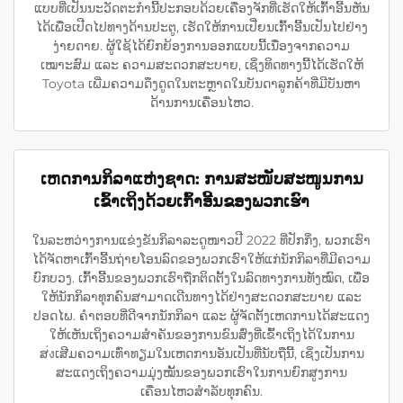
ແບບທີ່ເປັນນະວັດຕະກຳນີ້ປະກອບດ້ວຍເຄື່ອງຈັກທີ່ເຮັດໃຫ້ເກົ້າອີ້ນຫັນ
ໄດ້ເພື່ອເປີດໄປທາງດ້ານປະຕູ, ເຮັດໃຫ້ການເປີ່ຍນເກົ້າອີ້ນເປັນໄປຢ່າງ
ງ່າຍດາຍ. ຜູ້ໃຊ້ໄດ້ຍົກຍ້ອງການອອກແບບນີ້ເນື່ອງຈາກຄວາມ
ເໝາະສົມ ແລະ ຄວາມສະດວກສະບາຍ, ເຊິ່ງທິດທາງນີ້ໄດ້ເຮັດໃຫ້
Toyota ເພີ່ມຄວາມດຶງດູດໃນຕະຫຼາດໃນບັນດາລູກຄ້າທີ່ມີບັນຫາ
ດ້ານການເຄື່ອນໄຫວ.
ເຫດການກິລາແຫ່ງຊາດ: ການສະໜັບສະໜູນການ
ເຂົ້າເຖິງດ້ວຍເກົ້າອີ້ນຂອງພວກເຮົາ
ໃນລະຫວ່າງການແຂ່ງຂັນກິລາລະດູໜາວປີ 2022 ທີ່ປັກກິ່ງ, ພວກເຮົາ
ໄດ້ຈັດຫາເກົ້າອີ້ນຖ່າຍໂອນລົດຂອງພວກເຮົາໃຫ້ແກ່ນັກກິລາທີ່ມີຄວາມ
ບົກບວງ. ເກົ້າອີ້ນຂອງພວກເຮົາຖືກຕິດຕັ້ງໃນລົດທາງການທັງໝົດ, ເພື່ອ
ໃຫ້ນັກກິລາທຸກຄົນສາມາດເດີນທາງໄດ້ຢ່າງສະດວກສະບາຍ ແລະ
ປອດໄພ. ຄຳຕອບທີ່ດີຈາກນັກກິລາ ແລະ ຜູ້ຈັດຕັ້ງເຫດການໄດ້ສະແດງ
ໃຫ້ເຫັນເຖິງຄວາມສຳຄັນຂອງການຂົນສົ່ງທີ່ເຂົ້າເຖິງໄດ້ໃນການ
ສ่งເສີມຄວາມເທົ່າທຽມໃນເຫດການອັນເປັນທີ່ນັບຖືນີ້, ເຊິ່ງເປັນການ
ສະແດງເຖິງຄວາມມຸ່ງໝັ້ນຂອງພວກເຮົາໃນການຍົກສູງການ
ເຄື່ອນໄຫວສຳລັບທຸກຄົນ.