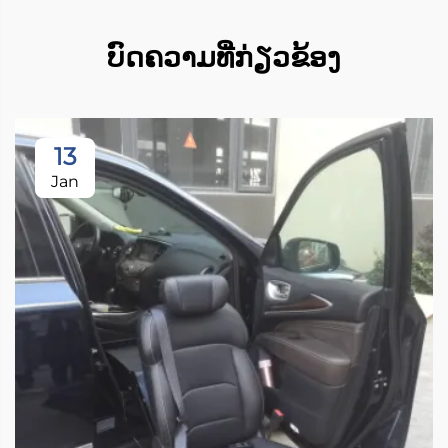
ບົດຄວາມທີ່ກ່ຽວຂ້ອງ
13
Jan