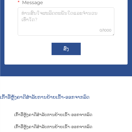
Message
0/1000
ສົ່ງ
ເກົ້າອີ້ຫຼັງຄາດີສຳລັບການຍ້າຍເຂົ້າ-ອອກຈາກລົດ
ເກົ້າອີ້ຫຼັງຄາດີສຳລັບການຍ້າຍເຂົ້າ-ອອກຈາກລົດ
ເກົ້າອີ້ຫຼັງຄາດີສຳລັບການຍ້າຍເຂົ້າ-ອອກຈາກລົດ