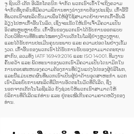
ຈູ ຊິນເດີ-ເຕັກ ອີເລັກໂຕຣນິກ ຈຳກັດ ພວກເຮົາເຂົ້າໃຈເຖິງຄວາມ
ຈຳກັດທີ່ບຸກຄົນທີ່ມີຄວາມພິການທາງຮ່າງກາຍຕ້ອງປະເຊີນ. ເກົ້າອີ້ນີ້
ທີ່ພວກເຮົາຜະລິດຂຶ້ນມາເພື່ອໃຫ້ຜູ້ໃຊ້ສາມາດຍ້າຍຈາກເກົ້າອີ້ນລໍ້
ລ້ຽງໄປຫາເກົ້າອີ້ນໃນລົດ, ເຊິ່ງຈະເຮັດໃຫ້ເຂົາເຈົ້າມີຄວາມເປັນ
ອິດສະຫຼະຫຼາຍຂຶ້ນ. ເກົ້າອີ້ນຂອງພວກເຮົາໄດ້ຮັບການອອກແບບ
ດ້ວຍວິທີການທີ່ທັນສະໄໝທາງດ້ານເຕັກໂນໂລຊີຢ່າງຫຼວງຫຼາຍ,
ແລະໄດ້ຮັບການປະເມີນຄຸນນະພາບ ແລະ ຄວາມປອດໄພຢ່າງເຂັ້ມ
ງວດ. ເກົ້າອີ້ນຂອງພວກເຮົາໄດ້ຮັບການຮັບຮອງຕາມມາດຕະຖານ
ສາກົນ, ລວມທັງ IATF 16949:2016 ແລະ ISO 14001. ທີມງານ
ຄົ້ນຄວ້າ ແລະ ພັດທະນາຂອງພວກເຮົາມີຄວາມເປັນໄດນາມິກໃນ
ການຕອບສະຫນອງຄວາມຕ້ອງການທີ່ປ່ຽນແປງໄປຂອງຜູ້ບໍລິໂພກ,
ແລະນີ້ແມ່ນເຫດຜົນທີ່ພວກເຮົາເປັນຜູ້ນຳດ້ານອຸດສາຫະກຳ. ພວກ
ເຮົາມີລະບົບການຜະລິດທີ່ມີການອັດຕະໂນມັດທີ່ດີເລີດ, ຊຶ່ງ
ນອກຈາກເຕັກໂນໂລຊີແລ້ວ ຍັງຊ່ວຍໃຫ້ພວກເຮົາສາມາດໃຫ້
ບໍລິການທີ່ດີເລີດແກ່ທ່ານ ແລະ ຢູ່ຕະເໝີເກີນຄວາມຄາດຫວັງຂອງ
ທ່ານ.