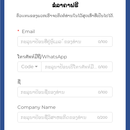
ຂໍລາຄາຟຣີ
ຕົວแทนຂອງພວກເຮົາຈະຕິດຕໍ່ທ່ານໃນໄວ້ສຸດເທົ່າທີ່ເປັນໄປໄດ້.
Email
0/100
ໂทรศัพท์ມືຖື/WhatsApp
Code
0/100
ຊື່
0/100
Company Name
0/200