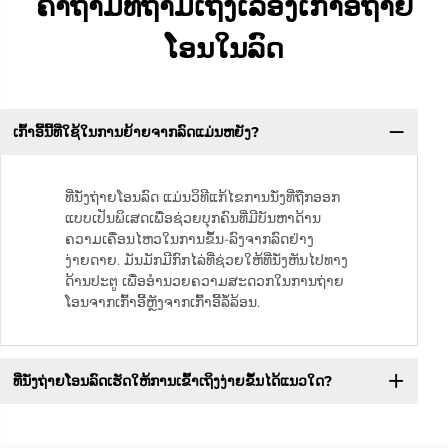
ຄຳຖາມທີ່ຖາມເຖິງເລື່ອງເກົ້າອີ້ຖ່າຍ
ໂອນໃນລົດ
ເກົ້າອີ້ນີ້ທີ່ໃຊ້ໃນການຍ້າຍຈາກລົດແມ່ນຫຍັງ?
ທີ່ນັ່ງຖ່າຍໂອນລົດ ແມ່ນວິທີແກ້ໄຂການນັ່ງທີ່ຖືກອອກ
ແບບເປັນພິເສດເພື່ອຊ່ວຍບຸກຄົນທີ່ມີບັນຫາດ້ານ
ຄວາມເຄື່ອນໄຫວໃນການຂຶ້ນ-ລົງຈາກລົດຢ່າງ
ງ່າຍດາຍ. ມັນມັກມີກົກໄລ່ທີ່ຊ່ວຍໃຫ້ທີ່ນັ່ງຫັນໄປທາງ
ດ້ານປະຕູ ເພື່ອອຳນວຍຄວາມສະດວກໃນການຖ່າຍ
ໂອນຈາກເກົ້າອີ້ຫຼັງຈາກເກົ້າອີ້ລໍ້ລ້ອນ.
ທີ່ນັ່ງຖ່າຍໂອນລົດເຮັດໃຫ້ການເຂົ້າເຖິງງ່າຍຂຶ້ນໄດ້ແນວໃດ?