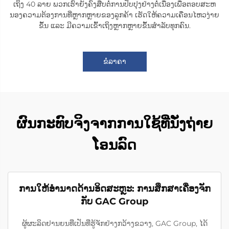
ເຖິງ 40 ລາຍ ພວກເຮົາຍັງຄົງສືບຕໍ່ການປັບປຸງຢ່າງຕໍ່ເນື່ອງເພື່ອຕອບສະຫ
ນອງຄວາມຕ້ອງການທີ່ຫຼາກຫຼາຍຂອງລູກຄ້າ ເຮັດໃຫ້ຄວາມເຄື່ອນໄຫວງ່າຍ
ຂຶ້ນ ແລະ ມີຄວາມເຂົ້າເຖິງຫຼາກຫຼາຍຂຶ້ນສຳລັບທຸກຄົນ.
ຂໍລາຄາ
ຜົນກະທົບຈິງຈາກການໃຊ້ທີ່ນັ່ງຖ່າຍ
ໂອນລົດ
ການໃຫ້ອຳນາດດ້ານອິດສະຫຼະ: ການສຶກສາເຄື່ອງຈັກ
ກັບ GAC Group
ຜູ້ຜະລິດຢານຍນທີ່ເປັນທີ່ຮູ້ຈັກຢ່າງກວ້າງຂວາງ, GAC Group, ໄດ້