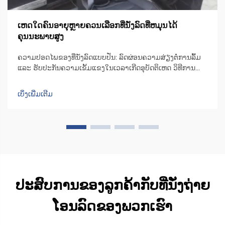
ເຫດໃດຄົນອາຍຸຫຼາຍຄວນເລືອກທີ່ນັ່ງລົດທີ່ຫມຸນໄດ້
ຄຸນນະພາບສູງ
ຄວາມປອດໄພຂອງທີ່ນັ່ງລົດແບບປັ່ນ: ລົດຜ່ອນຄວາມສ່ຽງຕໍ່ການລົ້ມ
ແລະ ຮັບປະກັນຄວາມເຂັ້ມແຂງໃນເວລາເກີດອຸບັດຕິເຫດ ວິທີການ
ອອກແບບທີ່ນັ່ງລົດແບບປັ່ນເພື່ອຫຼຸດຜ່ອນຄວາມບໍ່ສະຖຽນລະຫວ່າງ
ການຍ້າຍຕົວ ເກົ້າອີ້ຫຼືທີ່ນັ່ງມີເຄື່ອງຈັກທີ່ສາມາດປັ່ນໄດ້ເປັນພິເສດ ເຊິ່ງ
ເບິ່ງເພີ່ມເຕີມ
ຊ່ວຍປັ່ນທີ່ນັ່ງໄປ 90 ອົງສາໄປທາງດ້ານປະຕູລົດ ເພື່ອໃຫ້ຜູ້ໃຊ້...
ປະສົບການຂອງລູກຄ້າກັບທີ່ນັ່ງຖ່າຍ
ໂອນລົດຂອງພວກເຮົາ