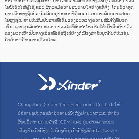
ສະຖານະການເຫດສຸກເສີນ. ການໃຫ້ຄວາມສຳຄັນຢ່າງລະອຽດຕໍ່ຄວາມປອດ
ໄພນີ້ເຮັດໃຫ້ຜູ້ໃຊ້ ແລະ ຜູ້ດູແລມີຄວາມສະບາຍໃຈຢ່າງແທ້ຈິງ, ໂດຍຮູ້ວ່າທຸກ
ການເດີນທາງຖືກປ້ອງກັນດ້ວຍອຸປະກອນທີ່ຖືກອອກແບບມາເພື່ອຄວາມປອດ
ໄພສູງສຸດ. ການປະສົມປະສານທີ່ເຂັ້ມແຂງລະຫວ່າງຄວາມໝັ້ນຄົງທີ່ຍອດ
ເຍີ່ມ ແລະ ຄຸນລັກສະນະຄວາມປອດໄພທີ່ທັນສະໄໝເຮັດໃຫ້ເກົ້າອີ້ນຍ້າຍລົດ
ຂອງພວກເຮົາເປັນທາງເລືອກທີ່ເຊື່ອຖືໄດ້ຢ່າງຕໍ່ເນື່ອງສຳລັບບຸກຄົນທີ່ປະເຊີນ
ກັບບັນຫາດ້ານການເຄື່ອນໄຫວ.
Changzhou Xinder-Tech Electronics Co., Ltd. ໃຫ້
ບໍລິການອຸປະກອນສຳລັບການເຂົ້າເຖິງຢານພາຫະນະ ສຳລັບ
ຜູ້ຜະລິດຕາມການສັ່ງຊື້ (OEM) ແລະ ກຸ່ມຢານພາຫະນະ.
ເຄື່ອງຍົກເກົ້າອີ້ຫຼັງ, ລໍ້ເຄື່ອງຍົກ, ເກົ້າອີ້ຫຼັງທີ່ຫັນໄດ້ (Swivel