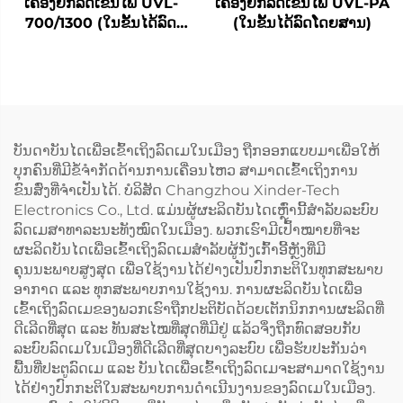
ເຄື່ອງຍົກລົດເຂັນໄຟ UVL-
ເຄື່ອງຍົກລົດເຂັນໄຟ UVL-PA
700/1300 (ໃນຂັ້ນໄດ້ລົດ
(ໃນຂັ້ນໄດ້ລົດໂດຍສານ)
ໂດຍສານ)
ບັນດາບັນໄດເພື່ອເຂົ້າເຖິງລົດເມໃນເມືອງ ຖືກອອກແບບມາເພື່ອໃຫ້
ບຸກຄົນທີ່ມີຂໍ້ຈຳກັດດ້ານການເຄື່ອນໄຫວ ສາມາດເຂົ້າເຖິງການ
ຂົນສົ່ງທີ່ຈຳເປັນໄດ້. ບໍລິສັດ Changzhou Xinder-Tech
Electronics Co., Ltd. ແມ່ນຜູ້ຜະລິດບັນໄດເຫຼົ່ານີ້ສຳລັບລະບົບ
ລົດເມສາທາລະນະທັງໝົດໃນເມືອງ. ພວກເຮົາມີເປົ້າໝາຍທີ່ຈະ
ຜະລິດບັນໄດເພື່ອເຂົ້າເຖິງລົດເມສຳລັບຜູ້ນັ່ງເກົ້າອີ້ຫຼັງທີ່ມີ
ຄຸນນະພາບສູງສຸດ ເພື່ອໃຊ້ງານໄດ້ຢ່າງເປັນປົກກະຕິໃນທຸກສະພາບ
ອາກາດ ແລະ ທຸກສະພາບການໃຊ້ງານ. ການຜະລິດບັນໄດເພື່ອ
ເຂົ້າເຖິງລົດເມຂອງພວກເຮົາຖືກປະຕິບັດດ້ວຍເຕັກນິກການຜະລິດທີ່
ດີເລີດທີ່ສຸດ ແລະ ທັນສະໄໝທີ່ສຸດທີ່ມີຢູ່ ແລ້ວຈຶ່ງຖືກທົດສອບກັບ
ລະບົບລົດເມໃນເມືອງທີ່ດີເລີດທີ່ສຸດບາງລະບົບ ເພື່ອຮັບປະກັນວ່າ
ພື້ນທີ່ປະຕູລົດເມ ແລະ ບັນໄດເພື່ອເຂົ້າເຖິງລົດເມຈະສາມາດໃຊ້ງານ
ໄດ້ຢ່າງປົກກະຕິໃນສະພາບການດຳເນີນງານຂອງລົດເມໃນເມືອງ.