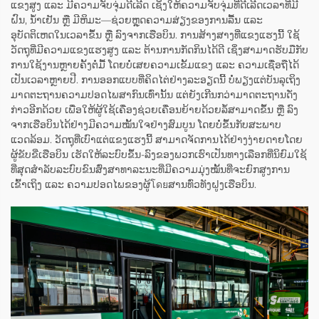
ແຂງສູງ ແລະ ມີຄວາມຈັບຈຸ່ມດີເລີດ ເຊິ່ງໃຫ້ຄວາມຈັບຈຸ່ມທີ່ດີເລີດເວລາທີ່ມີ
ຝົນ, ນ້ຳເຢັນ ຫຼື ມີຫິມະ—ຊ່ວຍຫຼຸດຄວາມສ່ຽງຂອງການລື້ນ ແລະ
ອຸບັດຕິເຫດໃນເວລາຂຶ້ນ ຫຼື ລົງຈາກເຮືອບິນ. ການສ້າງສາງທີ່ແຂງແຮງນີ້ ໃຊ້
ວັດຖຸທີ່ມີຄວາມແຂງແຮງສູງ ແລະ ຕ້ານການກັດກິນໄດ້ດີ ເຊິ່ງສາມາດຮັບມືກັບ
ການໃຊ້ງານຫຼາຍຄັ້ງຕໍ່ມື້ ໂດຍບໍ່ເສຍຄວາມເຂັ້ມແຂງ ແລະ ຄວາມເຊື່ອຖືໄດ້
ເປັນເວລາຫຼາຍປີ. ການອອກແບບທີ່ຄິດໄຕ່ຢ່າງລະອຽດນີ້ ບໍ່ພຽງແຕ່ບັນລຸເຖິງ
ມາດຕະຖານຄວາມປອດໄພສາກົນເທົ່ານັ້ນ ແຕ່ຍັງເກີນກວ່າມາດຕະຖານດັ່ງ
ກ່າວອີກດ້ວຍ ເພື່ອໃຫ້ຜູ້ໃຊ້ເຄື່ອງຊ່ວຍເຄື່ອນຍ້າຍດ້ວຍລໍ້ສາມາດຂຶ້ນ ຫຼື ລົງ
ຈາກເຮືອບິນໄດ້ຢ່າງມີຄວາມໝັ້ນໃຈຢ່າງສົມບູນ ໂດຍບໍ່ຂຶ້ນກັບສະພາບ
ແວດລ້ອມ. ວັດຖຸທີ່ເບົາແຕ່ແຂງແຮງນີ້ ສາມາດຈັດການໄດ້ຢ່າງງ່າຍດາຍໂດຍ
ຜູ້ຂັບຂີ່ເຮືອບິນ ເຮັດໃຫ້ລະບົບຂຶ້ນ-ລົງຂອງພວກເຮົາເປັນທາງເລືອກທີ່ນິຍົມໃຊ້
ທີ່ສຸດສຳລັບລະບົບຂົນສົ່ງສາທາລະນະທີ່ມີຄວາມມຸ່ງໝັ້ນທີ່ຈະຍົກສູງການ
ເຂົ້າເຖິງ ແລະ ຄວາມປອດໄພຂອງຜູ້โดยສານທົ່ວທັງຝູງເຮືອບິນ.