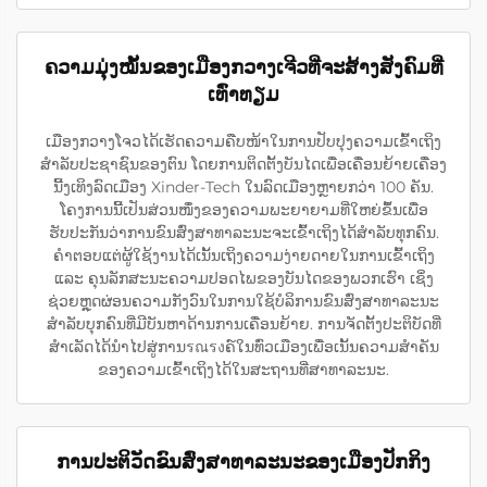
ຄວາມມຸ່ງໝັ້ນຂອງເມືອງກວາງເຈີວທີ່ຈະສ້າງສັງຄົມທີ່
ເທົ່າທຽມ
ເມືອງກວາງໂຈວໄດ້ເຮັດຄວາມຄືບໜ້າໃນການປັບປຸງຄວາມເຂົ້າເຖິງ
ສຳລັບປະຊາຊົນຂອງຕົນ ໂດຍການຕິດຕັ້ງບັນໄດເພື່ອເຄື່ອນຍ້າຍເຄື່ອງ
ນີ້ງເທິງລົດເມືອງ Xinder-Tech ໃນລົດເມືອງຫຼາຍກວ່າ 100 ຄັນ.
ໂຄງການນີ້ເປັນສ່ວນໜຶ່ງຂອງຄວາມພະຍາຍາມທີ່ໃຫຍ່ຂຶ້ນເພື່ອ
ຮັບປະກັນວ່າການຂົນສົ່ງສາທາລະນະຈະເຂົ້າເຖິງໄດ້ສຳລັບທຸກຄົນ.
ຄຳຕອບແຕ່ຜູ້ໃຊ້ງານໄດ້ເນັ້ນເຖິງຄວາມງ່າຍດາຍໃນການເຂົ້າເຖິງ
ແລະ ຄຸນລັກສະນະຄວາມປອດໄພຂອງບັນໄດຂອງພວກເຮົາ ເຊິ່ງ
ຊ່ວຍຫຼຸດຜ່ອນຄວາມກັງວົນໃນການໃຊ້ບໍລິການຂົນສົ່ງສາທາລະນະ
ສຳລັບບຸກຄົນທີ່ມີບັນຫາດ້ານການເຄື່ອນຍ້າຍ. ການຈັດຕັ້ງປະຕິບັດທີ່
ສຳເລັດໄດ້ນຳໄປສູ່ການรณรงຄ໌ໃນທົ່ວເມືອງເພື່ອເນັ້ນຄວາມສຳຄັນ
ຂອງຄວາມເຂົ້າເຖິງໄດ້ໃນສະຖານທີ່ສາທາລະນະ.
ການປະຕິວັດຂົນສົ່ງສາທາລະນະຂອງເມືອງປັກກິງ