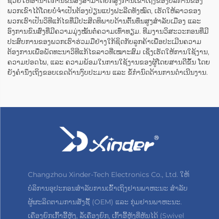
ຊ່ວຍໃຫ້ອຳນາດການຂົນສົ່ງສາມາດຍົກສູງການເຂົ້າເຖິງຂອງບໍລິການຂອງ
ພວກເຂົາໄດ້ໂດຍບໍ່ຈຳເປັນຕ້ອງປ່ຽນແປງຟະລີດທັງໝົດ, ເຮັດໃຫ້ລາວຂອງ
ພວກເຮົາເປັນວິທີແກ້ໄຂທີ່ມີປະສິດທິພາບດ້ານຕົ້ນທຶນສູງສຳລັບເມືອງ ແລະ
ອົງການຂົນສົ່ງທີ່ມີຄວາມມຸ່ງໝັ້ນຕໍ່ຄວາມເທົ່າທຽມ. ທີມງານວິສະວະກອນທີ່ມີ
ປະສົບການຂອງພວກເຮົາຮ່ວມມືຢ່າງໃກ້ຊິດກັບລູກຄ້າເພື່ອປະເມີນຄວາມ
ຕ້ອງການເພື່ອພັດທະນາວິທີແກ້ໄຂລາວທີ່ເໝາະສົມ ເຊິ່ງເຮັດໃຫ້ການໃຊ້ງານ,
ຄວາມປອດໄພ, ແລະ ຄວາມພ້ອມໃນການໃຊ້ງານຂອງຜູ້ໂດຍສານດີຂຶ້ນ ໂດຍ
ຍັງຄຳນຶງເຖິງຂອບເຂດດ້ານງົບປະມານ ແລະ ຂໍ້ກຳນົດດ້ານການດຳເນີນງານ.
Changzhou Xinder-Tech Electronics Co., Ltd. ໃຫ້
ບໍລິການອຸປະກອນສຳລັບການເຂົ້າເຖິງຢານພາຫະນະ ສຳລັບ
ຜູ້ຜະລິດຕາມການສັ່ງຊື້ (OEM) ແລະ ກຸ່ມຢານພາຫະນະ.
ເຄື່ອງຍົກເກົ້າອີ້ຫຼັງ, ລໍ້ເຄື່ອງຍົກ, ເກົ້າອີ້ຫຼັງທີ່ຫັນໄດ້ (Swivel