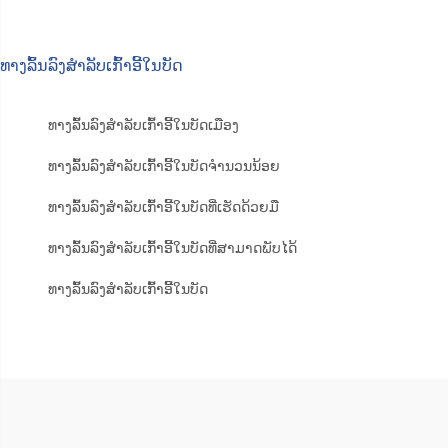
ທາງລົ້ນລົງສຳລັບເກົ້າອີ້ໃນບັດ
ທາງລົ້ນລົງສຳລັບເກົ້າອີ້ໃນບັດເມືອງ
ທາງລົ້ນລົງສຳລັບເກົ້າອີ້ໃນບັດຈຳນວນນ້ອຍ
ທາງລົ້ນລົງສຳລັບເກົ້າອີ້ໃນບັດທີ່ເຮັດດ້ວຍມື
ທາງລົ້ນລົງສຳລັບເກົ້າອີ້ໃນບັດທີ່ສາມາດພັບໄດ້
ທາງລົ້ນລົງສຳລັບເກົ້າອີ້ໃນບັດ