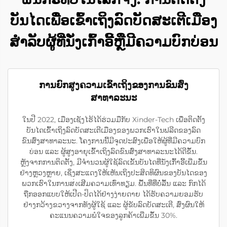
ບັນໄດເພື່ອເຂົ້າເຖິງລົດບັດສະເຕີເມືອງ
ສຳລັບຜູ້ທີ່ນັ່ງເກົ້າອີ້ຫຼືມີຄວາມບົກບ່ອນ
ການຍົກສູງຄວາມເຂົ້າເຖິງຂອງການຂົນສົ່ງ
ສາທາລະນະ
ໃນປີ 2022, ເມືອງເຊັງໄຮ້ໄດ້ຮ່ວມມືກັບ Xinder-Tech ເພື່ອຕິດຕັ້ງ
ບັນໄດເຂົ້າເຖິງລົດບັດສະເຕີເມືອງຂອງພວກເຮົາໃນຟລີດຂອງລົດ
ຂົນສົ່ງສາທາລະນະ. ໂຄງການນີ້ມີຈຸດປະສົງເພື່ອໃຫ້ຜູ້ທີ່ມີຄວາມບົກ
ບ່ອນ ແລະ ຜູ້ສູງອາຍຸເຂົ້າເຖິງລົດຂົນສົ່ງສາທາລະນະໄດ້ດີຂຶ້ນ.
ຫຼັງຈາກການຕິດຕັ້ງ, ມີຈຳນວນຜູ້ໃຊ້ລົດເຂັ້ນບັນໄດທີ່ນັ່ງເກົ້າອີ້ເພີ່ມຂຶ້ນ
ຢ່າງຫຼວງຫຼາຍ, ເຊິ່ງສະແດງໃຫ້ເຫັນເຖິງປະສິດທິຜົນຂອງບັນໄດຂອງ
ພວກເຮົາໃນການສ่งເສີມຄວາມເທົ່າທຽມ. ພື້ນທີ່ທີ່ບໍ່ລື້ນ ແລະ ກົກໄດ້
ຖືກອອກແບບໃຫ້ເປີດ-ປິດໄດ້ຢ່າງງ່າຍດາຍ ໄດ້ຮັບຄວາມຍອມຮັບ
ຢ່າງກວ້າງຂວາງຈາກທັງຜູ້ໃຊ້ ແລະ ຜູ້ຂັບລົດບັດສະເຕີ, ສົ່ງຜົນໃຫ້
ຄະແນນຄວາມພໍໃຈຂອງລູກຄ້າເພີ່ມຂຶ້ນ 30%.