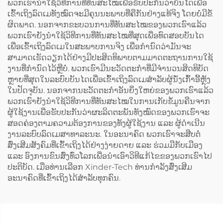
ພວກເຮົານຳໃຊ້ວິທີການທີ່ທັນສະໄໝເພື່ອຮັບປະກັນວ່າບັນໄດເພື່ອ
ເຂົ້າເຖິງລົດເມທັງໝົດຈະມີຄຸນນະພາບທີ່ຄືກັນຢ່າງແທ້ຈິງ ໂດຍບໍ່ມີຂໍ້
ຜິດພາດ. ນອກຈາກຂະບວນການທີ່ທັນສະໄໝຂອງພວກເຮົາແລ້ວ
ພວກເຮົາຍັງນຳໃຊ້ວິທີການທີ່ທັນສະໄໝທີ່ສຸດເພື່ອທົດສອບບັນໄດ
ເພື່ອເຂົ້າເຖິງລົດເມໃນສະພາບການຈິງ ເພື່ອກຳນົດວ່າມັນຈະ
ສາມາດເຮັດວຽກໄດ້ຢ່າງມີປະສິດທິພາບຕາມມາດຕະຖານການໃຊ້
ງານທີ່ກຳນົດໄວ້ຫຼືບໍ່. ພວກເຮົາມີນະວັດຕະກຳທີ່ມີຈຳນວນສິດທິບັດ
ຫຼາຍທີ່ສຸດໃນລະບົບບັນໄດເພື່ອເຂົ້າເຖິງລົດເມສຳລັບຜູ້ນັ່ງເກົ້າອີ້ຫຼັງ
ໃນປັດຈຸບັນ. ນອກຈາກນະວັດຕະກຳອັນຍິ່ງໃຫຍ່ຂອງພວກເຮົາແລ້ວ
ພວກເຮົາຍັງນຳໃຊ້ວິທີການທີ່ທັນສະໄໝໃນການເກັບຂໍ້ມູນຄືນຈາກ
ຜູ້ໃຊ້ງານເພື່ອຮັບປະກັນວ່າຜະລິດຕະພັນທັງໝົດຂອງພວກເຮົາຈະ
ສອດຄ່ອງຕາມຄວາມຕ້ອງການຂອງທັງຜູ້ໃຊ້ງານ ແລະ ຜູ້ດຳເນີນ
ງານລະບົບລົດເມສາທາລະນະ. ໃນອະນາຄົດ ພວກເຮົາຈະສືບຕໍ່
ສົ່ງເສີມສັງຄົມທີ່ເຂົ້າເຖິງໄດ້ຢ່າງງ່າຍດາຍ ແລະ ຮ່ວມມືກັບເມືອງ
ແລະ ອົງການຂົນສົ່ງທົ່ວໂລກເພື່ອນຳເອົາວິທີແກ້ໄຂຂອງພວກເຮົາໄປ
ປະຕິບັດ. ເມື່ອທ່ານເລືອກ Xinder-Tech ທ່ານກຳລັງສົ່ງເສີມ
ອະນາຄົດທີ່ເຂົ້າເຖິງໄດ້ສຳລັບທຸກຄົນ.