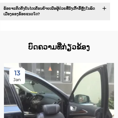
ຂ້ອຍຈະຕິດຕັ້ງບັນໄດເຄື່ອນຍ້າຍເພື່ອຜູ້ປ່ວຍທີ່ນັ່ງເກົ້າອີ້ຫຼັງໃນລົດ
ເມືອງຂອງຂ້ອຍແນວໃດ?
ບົດຄວາມທີ່ກ່ຽວຂ້ອງ
13
Jan