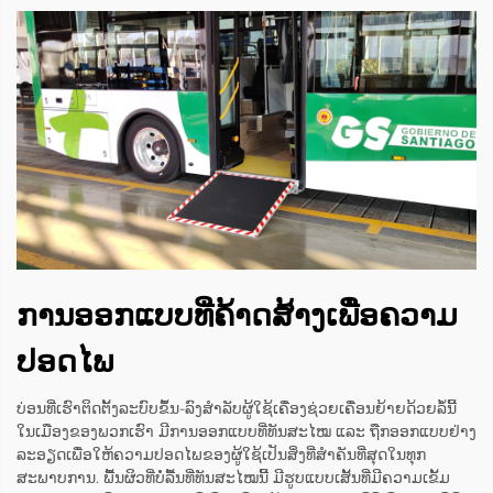
ການອອກແບບທີ່ຄ້າດສ້າງເພື່ອຄວາມ
ປອດໄພ
ບ່ອນທີ່ເຮົາຕິດຕັ້ງລະບົບຂຶ້ນ-ລົງສຳລັບຜູ້ໃຊ້ເຄື່ອງຊ່ວຍເຄື່ອນຍ້າຍດ້ວຍລໍ້ນີ້
ໃນເມືອງຂອງພວກເຮົາ ມີການອອກແບບທີ່ທັນສະໄໝ ແລະ ຖືກອອກແບບຢ່າງ
ລະອຽດເພື່ອໃຫ້ຄວາມປອດໄພຂອງຜູ້ໃຊ້ເປັນສິ່ງທີ່ສຳຄັນທີ່ສຸດໃນທຸກ
ສະພາບການ. ພື້ນຜິວທີ່ບໍ່ລື້ນທີ່ທັນສະໄໝນີ້ ມີຮູບແບບເສັ້ນທີ່ມີຄວາມເຂັ້ມ