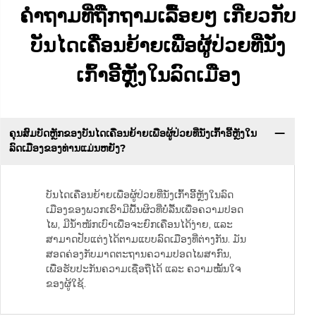
ຄຳຖາມທີ່ຖືກຖາມເລື້ອຍໆ ເກີ່ຍວກັບ
ບັນໄດເຄື່ອນຍ້າຍເພື່ອຜູ້ປ່ວຍທີ່ນັ່ງ
ເກົ້າອີ້ຫຼັງໃນລົດເມືອງ
ຄຸນສົມບັດຫຼັກຂອງບັນໄດເຄື່ອນຍ້າຍເພື່ອຜູ້ປ່ວຍທີ່ນັ່ງເກົ້າອີ້ຫຼັງໃນ
ລົດເມືອງຂອງທ່ານແມ່ນຫຍັງ?
ບັນໄດເຄື່ອນຍ້າຍເພື່ອຜູ້ປ່ວຍທີ່ນັ່ງເກົ້າອີ້ຫຼັງໃນລົດ
ເມືອງຂອງພວກເຮົາມີພື້ນຜິວທີ່ບໍ່ລື້ນເພື່ອຄວາມປອດ
ໄພ, ມີນ້ຳໜັກເບົາເພື່ອຈະຍົກເຄື່ອນໄດ້ງ່າຍ, ແລະ
ສາມາດປັບແຕ່ງໄດ້ຕາມແບບລົດເມືອງທີ່ຕ່າງກັນ. ມັນ
ສອດຄ່ອງກັບມາດຕະຖານຄວາມປອດໄພສາກົນ,
ເພື່ອຮັບປະກັນຄວາມເຊື່ອຖືໄດ້ ແລະ ຄວາມໝັ້ນໃຈ
ຂອງຜູ້ໃຊ້.