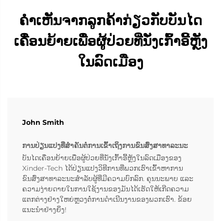
ຄຳເຫັນຈາກລູກຄ້າກ່ຽວກັບບັນໄດ
ເຄື່ອນຍ້າຍເພື່ອຜູ້ປ່ວຍທີ່ນັ່ງເກົ້າອີ້ຫຼັງ
ໃນລົດເມືອງ
John Smith
ການປ່ຽນແປງທີ່ສຳຄັນຕໍ່ການເຂົ້າເຖິງການຂົນສົ່ງສາທາລະນະ
ບັນໄດເຄື່ອນຍ້າຍເພື່ອຜູ້ປ່ວຍທີ່ນັ່ງເກົ້າອີ້ຫຼັງໃນລົດເມືອງຂອງ
Xinder-Tech ໄດ້ປ່ຽນແປງວິທີການທີ່ພວກເຮົາເຂົ້າຫາການ
ຂົນສົ່ງສາທາລະນະສຳລັບຜູ້ທີ່ມີຄວາມບົກລົກ. ຄຸນນະພາບ ແລະ
ຄວາມງ່າຍດາຍໃນການໃຊ້ງານຂອງມັນໄດ້ເຮັດໃຫ້ເກີດຄວາມ
ແຕກຕ່າງຢ່າງໃຫຍ່ຫຼວງຕໍ່ການດຳເນີນງານຂອງພວກເຮົາ. ຂ້ອຍ
ແນະນຳຢ່າງຍິ່ງ!