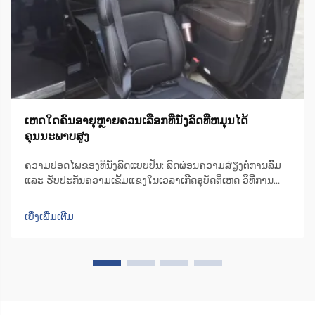
ເຫດໃດຄົນອາຍຸຫຼາຍຄວນເລືອກທີ່ນັ່ງລົດທີ່ຫມຸນໄດ້
ຄຸນນະພາບສູງ
ຄວາມປອດໄພຂອງທີ່ນັ່ງລົດແບບປັ່ນ: ລົດຜ່ອນຄວາມສ່ຽງຕໍ່ການລົ້ມ
ແລະ ຮັບປະກັນຄວາມເຂັ້ມແຂງໃນເວລາເກີດອຸບັດຕິເຫດ ວິທີການ
ອອກແບບທີ່ນັ່ງລົດແບບປັ່ນເພື່ອຫຼຸດຜ່ອນຄວາມບໍ່ສະຖຽນລະຫວ່າງ
ການຍ້າຍຕົວ ເກົ້າອີ້ຫຼືທີ່ນັ່ງມີເຄື່ອງຈັກທີ່ສາມາດປັ່ນໄດ້ເປັນພິເສດ ເຊິ່ງ
ເບິ່ງເພີ່ມເຕີມ
ຊ່ວຍປັ່ນທີ່ນັ່ງໄປ 90 ອົງສາໄປທາງດ້ານປະຕູລົດ ເພື່ອໃຫ້ຜູ້ໃຊ້...