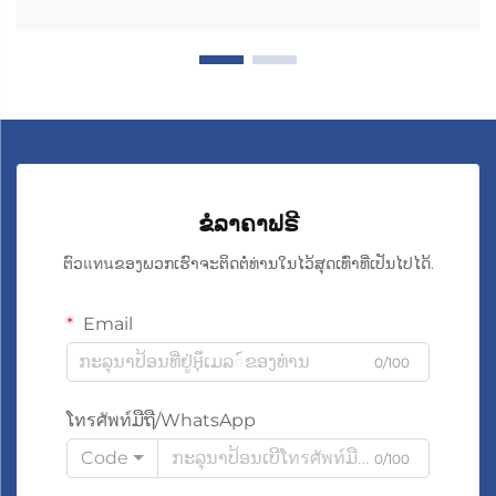
ຂໍລາຄາຟຣີ
ຕົວแทนຂອງພວກເຮົາຈະຕິດຕໍ່ທ່ານໃນໄວ້ສຸດເທົ່າທີ່ເປັນໄປໄດ້.
Email
0/100
ໂทรศัพท์ມືຖື/WhatsApp
Code
0/100