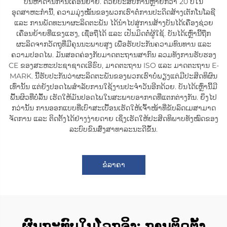
ບັນຫາດ້ານການເຄື່ອນຍ້າຍ. ດ້ວຍປະສົບການຫຼາຍກວ່າ 20 ປີໃນ
ອຸດສາຫະກຳນີ້, ຄວາມມຸ່ງໝັ້ນຂອງພວກເຮົາຕໍ່ການປະດິດສ້າງເຕັກໂນໂລຊີ
ແລະ ການພັດທະນາຜະລິດຕະພັນ ໄດ້ນຳໄປສູ່ການສ້າງບັນໄດ້ເຄື່ອງຊ່ວຍ
ເຄື່ອນຍ້າຍທີ່ແຂງແຮງ, ເຊື່ອຖືໄດ້ ແລະ ເປັນມິດຕໍ່ຜູ້ໃຊ້. ບັນໄດ້ເຫຼົ່ານີ້ຖືກ
ຜະລິດຈາກວັດຖຸທີ່ມີຄຸນນະພາບສູງ ເພື່ອຮັບປະກັນຄວາມທົນທານ ແລະ
ຄວາມປອດໄພ. ມັນສອດຄ່ອງກັບມາດຕະຖານສາກົນ ລວມທັງການຮັບຮອງ
CE ຂອງສະຫະປະຊາຊາດເອີຣົບ, ມາດຕະຖານ ISO ແລະ ມາດຕະຖານ E-
MARK. ນີ້ຮັບປະກັນວ່າຜະລິດຕະພັນຂອງພວກເຮົາບໍ່ພຽງແຕ່ມີປະສິດທິຜົນ
ເທົ່ານັ້ນ ແຕ່ຍັງປອດໄພສຳລັບການໃຊ້ງານປະຈຳວັນອີກດ້ວຍ. ບັນໄດ້ເຫຼົ່ານີ້ມີ
ພື້ນຜິວທີ່ບໍ່ລື້ນ ເຮັດໃຫ້ມັນປອດໄພໃນສະພາບອາກາດທີ່ແຕກຕ່າງກັນ. ຍິ່ງໄປ
ກວ່ານັ້ນ ການອອກແບບທີ່ເບົາສະເບື້ອນເຮັດໃຫ້ເຈົ້າໜ້າທີ່ຂັບລົດເມສາມາດ
ຈັດການ ແລະ ຕິດຕັ້ງໄດ້ຢ່າງງ່າຍດາຍ ເຊິ່ງເຮັດໃຫ້ປະສິດທິພາບທັງໝົດຂອງ
ລະບົບຂົນສົ່ງສາທາລະນະດີຂຶ້ນ.
ຂໍລາຄາ
ຜົນກະທົບໃນໂລກຈິງ: ການຕິດຕັ້ງ