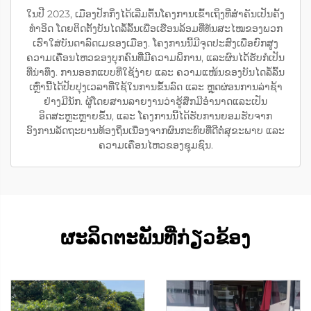
ໃນປີ 2023, ເມືອງປັກກິ່ງໄດ້ເລີ່ມຕົ້ນໂຄງການເຂົ້າເຖິງທີ່ສຳຄັນເປັນຄັ້ງ
ທຳອິດ ໂດຍຕິດຕັ້ງບັນໄດລໍ້ລົ້ນເພື່ອເຮືອນລ້ອມທີ່ທັນສະໄໝຂອງພວກ
ເຮົາໃສ່ບັນດາລົດເມຂອງເມືອງ. ໂຄງການນີ້ມີຈຸດປະສົງເພື່ອຍົກສູງ
ຄວາມເຄື່ອນໄຫວຂອງບຸກຄົນທີ່ມີຄວາມພິການ, ແລະຜົນໄດ້ຮັບກໍເປັນ
ທີ່ນ່າທຶງ. ການອອກແບບທີ່ໃຊ້ງ່າຍ ແລະ ຄວາມແໜ້ນຂອງບັນໄດລໍ້ລົ້ນ
ເຫຼົ່ານີ້ໄດ້ປັບປຸງເວລາທີ່ໃຊ້ໃນການຂຶ້ນລົດ ແລະ ຫຼຸດຜ່ອນການລ່າຊ້າ
ຢ່າງມີນັກ. ຜູ້ໂດຍສານລາຍງານວ່າຮູ້ສຶກມີອຳນາດແລະເປັນ
ອິດສະຫຼະຫຼາຍຂຶ້ນ, ແລະ ໂຄງການນີ້ໄດ້ຮັບການຍອມຮັບຈາກ
ອົງການລັດຖະບານທ້ອງຖິ່ນເນື່ອງຈາກຜົນກະທົບທີ່ດີຕໍ່ສຸຂະພາບ ແລະ
ຄວາມເຄື່ອນໄຫວຂອງຊຸມຊົນ.
ຜະລິດຕະພັນທີ່ກ່ຽວຂ້ອງ