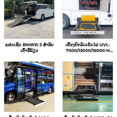
ແຜ່ນເຊີດ BMWR-3 ສໍາລັບ
ເຄື່ອງຍົກລົດເຂັນໄຟ UVL-
ເກົ້າອີ້ລ້ຽວ
700II/1300II/1600II-H
(ໃນທີ່ເກັບສຳພາດ)