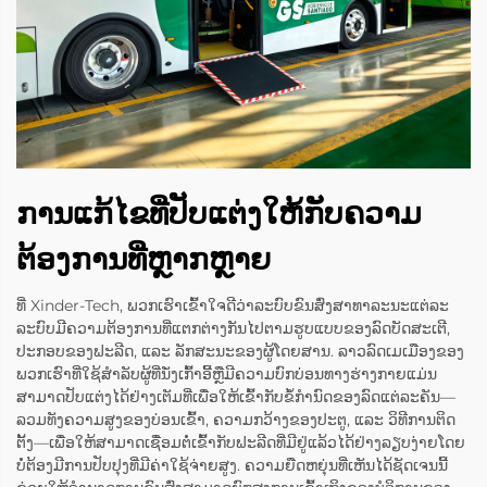
ການແກ້ໄຂທີ່ປັບແຕ່ງໃຫ້ກັບຄວາມ
ຕ້ອງການທີ່ຫຼາກຫຼາຍ
ທີ່ Xinder-Tech, ພວກເຮົາເຂົ້າໃຈດີວ່າລະບົບຂົນສົ່ງສາທາລະນະແຕ່ລະ
ລະບົບມີຄວາມຕ້ອງການທີ່ແຕກຕ່າງກັນໄປຕາມຮູບແບບຂອງລົດບັດສະເຕີ,
ປະກອບຂອງຟະລີດ, ແລະ ລັກສະນະຂອງຜູ້ໂດຍສານ. ລາວລົດເມເມືອງຂອງ
ພວກເຮົາທີ່ໃຊ້ສຳລັບຜູ້ທີ່ນັ່ງເກົ້າອີ້ຫຼືມີຄວາມບົກບ່ອນທາງຮ່າງກາຍແມ່ນ
ສາມາດປັບແຕ່ງໄດ້ຢ່າງເຕັມທີ່ເພື່ອໃຫ້ເຂົ້າກັບຂໍ້ກຳນົດຂອງລົດແຕ່ລະຄັນ—
ລວມທັງຄວາມສູງຂອງບ່ອນເຂົ້າ, ຄວາມກວ້າງຂອງປະຕູ, ແລະ ວິທີການຕິດ
ຕັ້ງ—ເພື່ອໃຫ້ສາມາດເຊື່ອມຕໍ່ເຂົ້າກັບຟະລີດທີ່ມີຢູ່ແລ້ວໄດ້ຢ່າງລຽບງ່າຍໂດຍ
ບໍ່ຕ້ອງມີການປັບປຸງທີ່ມີຄ່າໃຊ້ຈ່າຍສູງ. ຄວາມຍືດຫຍຸ່ນທີ່ເຫັນໄດ້ຊັດເຈນນີ້