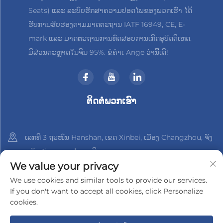
Seats) ແລະ ລະບົບຮັກສາຄວາມປອດໄພຂອງພວກເຮົາ ໄດ້
ຮັບການຮັບຮອງຕາມມາດຕະຖານ IATF 16949, CE, E-
mark ແລະ ມາດຕະຖານການທົດສອບການເກີດອຸບັດຕິເຫດ.
ມີສ່ວນຕະຫຼາດໃນຈີນ 95%. ຂໍຄຳເ Ange ວ່ານີ້ເດີ!
ຕິດຕໍ່ພວກເຮົາ
ເລກທີ 3 ຖະໜົນ Hanshan, ເຂດ Xinbei, ເມືອງ Changzhou, ຈັງ
ຫວັດ Jiangsu, ປະເທດຈີນ
We value your privacy
+86-18961288218
We use cookies and similar tools to provide our services.
If you don't want to accept all cookies, click Personalize
[email protected]
cookies.