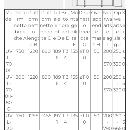
Mo
Platfo
Platf
Platf
Tot
Bru
Mo
Deur
Over
Nee
Op
K
del
rm
orm
orm
ale
to
nta
nett
lapp
rwa
wa
i
netto
nett
netto
len
bre
ge
o
end
arts
arts
e
bree
o
hoog
gt
edt
dik
bree
e
e
e
r
dte A
lengt
te C
e D
e E
te
dte
maa
slag
sla
k
e B
F
G
t H
I
g J
UV
750
1220
890
189
113
135
≥110
50
200
250
≥
L-
6
4
0
-
-
5
70
570
320
0
0II
UV
800
1220
890
189
113
135
≥110
50
200
250
≥
L-
6
4
0
-
-
5
70
570
320
0
0II-
80
0
UV
750
1295
1455
197
113
135
≥110
50
200
250
≥
L-
1
4
0
-
-
5
130
790
665
0