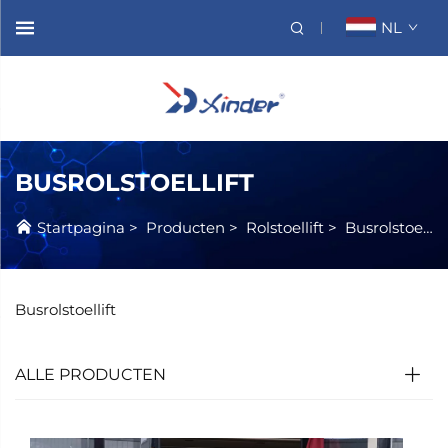
NL
BUSROLSTOELLIFT
Startpagina
>
Producten
>
Rolstoellift
>
Busrolstoellift
Busrolstoellift
ALLE PRODUCTEN