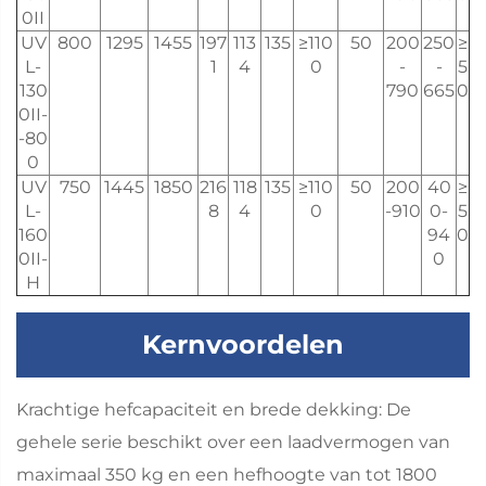
0II
UV
800
1295
1455
197
113
135
≥110
50
200
250
≥
L-
1
4
0
-
-
5
130
790
665
0
0II-
-80
0
UV
750
1445
1850
216
118
135
≥110
50
200
40
≥
L-
8
4
0
-910
0-
5
160
94
0
0II-
0
H
Kernvoordelen
Krachtige hefcapaciteit en brede dekking: De
gehele serie beschikt over een laadvermogen van
maximaal 350 kg en een hefhoogte van tot 1800