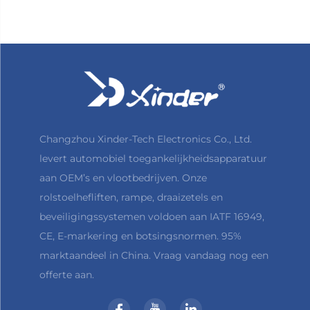
Changzhou Xinder-Tech Electronics Co., Ltd.
levert automobiel toegankelijkheidsapparatuur
aan OEM’s en vlootbedrijven. Onze
rolstoelhefliften, rampe, draaizetels en
beveiligingssystemen voldoen aan IATF 16949,
CE, E-markering en botsingsnormen. 95%
marktaandeel in China. Vraag vandaag nog een
offerte aan.