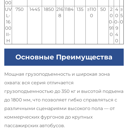
00
UV
750
1445
1850
216
1184
135
≥110
50
2
4
≥
L-
8
0
0
0
5
16
0-
0-
0
00
91
9
II-
0
4
H
0
Основные Преимущества
Мощная грузоподъемность и широкая зона
охвата: вся серия отличается
грузоподъемностью до 350 кг и высотой подъема
до 1800 мм, что позволяет гибко справляться с
различными сценариями высокого пола — от
коммерческих фургонов до крупных
пассажирских автобусов.